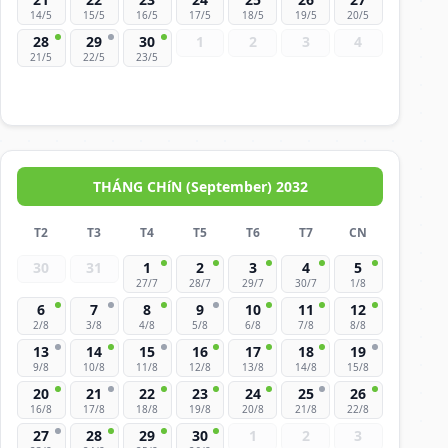
14/5
15/5
16/5
17/5
18/5
19/5
20/5
28
29
30
1
2
3
4
21/5
22/5
23/5
THÁNG CHíN (September) 2032
T2
T3
T4
T5
T6
T7
CN
30
31
1
2
3
4
5
27/7
28/7
29/7
30/7
1/8
6
7
8
9
10
11
12
2/8
3/8
4/8
5/8
6/8
7/8
8/8
13
14
15
16
17
18
19
9/8
10/8
11/8
12/8
13/8
14/8
15/8
20
21
22
23
24
25
26
16/8
17/8
18/8
19/8
20/8
21/8
22/8
27
28
29
30
1
2
3