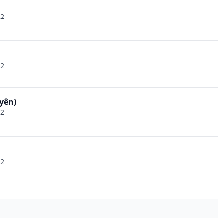
32
32
yên)
32
32