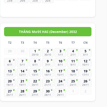
23/8
24/8
25/8
26/8
THÁNG MườI HAI (December) 2032
T2
T3
T4
T5
T6
T7
CN
29
30
1
2
3
4
5
29/10
30/10
1/11
2/11
3/11
6
7
8
9
10
11
12
4/11
5/11
6/11
7/11
8/11
9/11
10/11
13
14
15
16
17
18
19
11/11
12/11
13/11
14/11
15/11
16/11
17/11
20
21
22
23
24
25
26
18/11
19/11
20/11
21/11
22/11
23/11
24/11
27
28
29
30
31
1
2
25/11
26/11
27/11
28/11
29/11