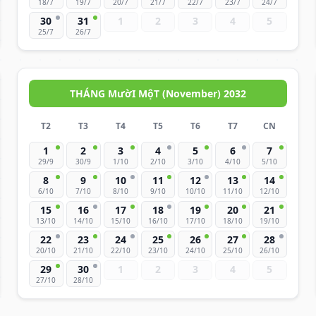
18/7
19/7
20/7
21/7
22/7
23/7
24/7
30
31
1
2
3
4
5
25/7
26/7
THÁNG MườI MộT (November) 2032
T2
T3
T4
T5
T6
T7
CN
1
2
3
4
5
6
7
29/9
30/9
1/10
2/10
3/10
4/10
5/10
8
9
10
11
12
13
14
6/10
7/10
8/10
9/10
10/10
11/10
12/10
15
16
17
18
19
20
21
13/10
14/10
15/10
16/10
17/10
18/10
19/10
22
23
24
25
26
27
28
20/10
21/10
22/10
23/10
24/10
25/10
26/10
29
30
1
2
3
4
5
27/10
28/10