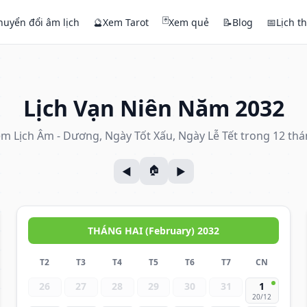
🃏
huyển đổi âm lịch
🔮
Xem Tarot
Xem quẻ
📝
Blog
📅
Lịch t
Lịch Vạn Niên Năm 2032
m Lịch Âm - Dương, Ngày Tốt Xấu, Ngày Lễ Tết trong 12 th
THÁNG HAI (February) 2032
T2
T3
T4
T5
T6
T7
CN
26
27
28
29
30
31
1
20/12