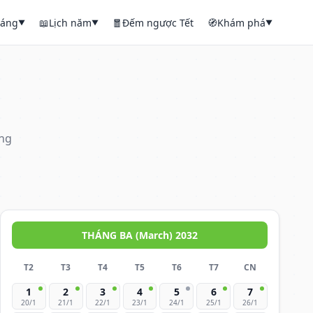
háng
📖
Lịch năm
🧧
Đếm ngược Tết
🧭
Khám phá
▼
▼
▼
áng
THÁNG BA (March) 2032
T2
T3
T4
T5
T6
T7
CN
1
2
3
4
5
6
7
20/1
21/1
22/1
23/1
24/1
25/1
26/1