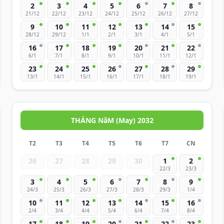
2
3
4
5
6
7
8
21/12
22/12
23/12
24/12
25/12
26/12
27/12
9
10
11
12
13
14
15
28/12
29/12
1/1
2/1
3/1
4/1
5/1
16
17
18
19
20
21
22
6/1
7/1
8/1
9/1
10/1
11/1
12/1
23
24
25
26
27
28
29
13/1
14/1
15/1
16/1
17/1
18/1
19/1
THÁNG NăM (May) 2032
T2
T3
T4
T5
T6
T7
CN
26
27
28
29
30
1
2
22/3
23/3
3
4
5
6
7
8
9
24/3
25/3
26/3
27/3
28/3
29/3
1/4
10
11
12
13
14
15
16
2/4
3/4
4/4
5/4
6/4
7/4
8/4
17
18
19
20
21
22
23