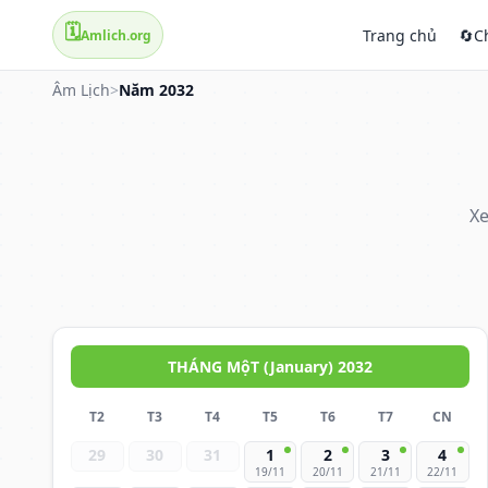
🗓️
Trang chủ
🔄
C
Amlich.org
Âm Lịch
>
Năm 2032
Xe
THÁNG MộT (January) 2032
T2
T3
T4
T5
T6
T7
CN
29
30
31
1
2
3
4
19/11
20/11
21/11
22/11