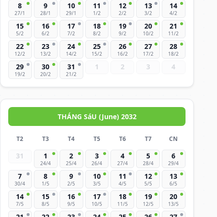
8
9
10
11
12
13
14
27/1
28/1
29/1
1/2
2/2
3/2
4/2
15
16
17
18
19
20
21
5/2
6/2
7/2
8/2
9/2
10/2
11/2
22
23
24
25
26
27
28
12/2
13/2
14/2
15/2
16/2
17/2
18/2
29
30
31
1
2
3
4
19/2
20/2
21/2
THÁNG SáU (June) 2032
T2
T3
T4
T5
T6
T7
CN
31
1
2
3
4
5
6
24/4
25/4
26/4
27/4
28/4
29/4
7
8
9
10
11
12
13
30/4
1/5
2/5
3/5
4/5
5/5
6/5
14
15
16
17
18
19
20
7/5
8/5
9/5
10/5
11/5
12/5
13/5
21
22
23
24
25
26
27