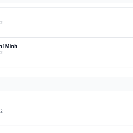
32
hí Minh
32
32