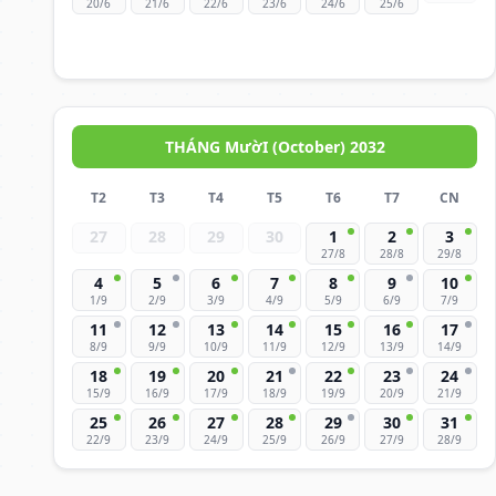
20/6
21/6
22/6
23/6
24/6
25/6
THÁNG MườI (October) 2032
T2
T3
T4
T5
T6
T7
CN
27
28
29
30
1
2
3
27/8
28/8
29/8
4
5
6
7
8
9
10
1/9
2/9
3/9
4/9
5/9
6/9
7/9
11
12
13
14
15
16
17
8/9
9/9
10/9
11/9
12/9
13/9
14/9
18
19
20
21
22
23
24
15/9
16/9
17/9
18/9
19/9
20/9
21/9
25
26
27
28
29
30
31
22/9
23/9
24/9
25/9
26/9
27/9
28/9