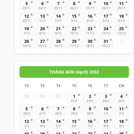
5
6
7
8
9
10
11
23/11
24/11
25/11
26/11
27/11
28/11
29/11
12
13
14
15
16
17
18
30/11
1/12
2/12
3/12
4/12
5/12
6/12
19
20
21
22
23
24
25
7/12
8/12
9/12
10/12
11/12
12/12
13/12
26
27
28
29
30
31
1
14/12
15/12
16/12
17/12
18/12
19/12
THÁNG BốN (April) 2032
T2
T3
T4
T5
T6
T7
CN
29
30
31
1
2
3
4
22/2
23/2
24/2
25/2
5
6
7
8
9
10
11
26/2
27/2
28/2
29/2
30/2
1/3
2/3
12
13
14
15
16
17
18
3/3
4/3
5/3
6/3
7/3
8/3
9/3
19
20
21
22
23
24
25