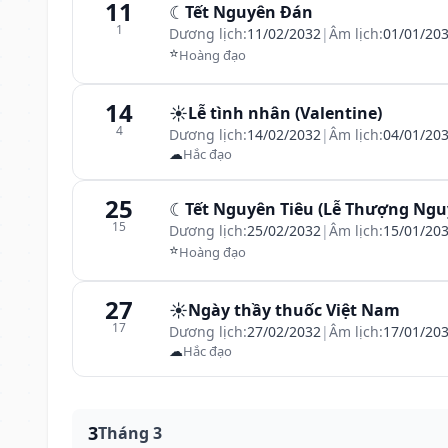
11
☾
Tết Nguyên Đán
1
Dương lịch:
11/02/2032
|
Âm lịch:
01/01/20
⭐
Hoàng đạo
14
☀️
Lễ tình nhân (Valentine)
4
Dương lịch:
14/02/2032
|
Âm lịch:
04/01/20
☁
Hắc đạo
25
☾
Tết Nguyên Tiêu (Lễ Thượng Ngu
15
Dương lịch:
25/02/2032
|
Âm lịch:
15/01/20
⭐
Hoàng đạo
27
☀️
Ngày thầy thuốc Việt Nam
17
Dương lịch:
27/02/2032
|
Âm lịch:
17/01/20
☁
Hắc đạo
3
Tháng 3