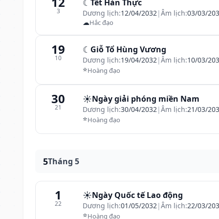
12
☾
Tết Hàn Thực
3
Dương lịch:
12/04/2032
|
Âm lịch:
03/03/20
☁
Hắc đạo
19
☾
Giỗ Tổ Hùng Vương
10
Dương lịch:
19/04/2032
|
Âm lịch:
10/03/20
⭐
Hoàng đạo
30
☀️
Ngày giải phóng miền Nam
21
Dương lịch:
30/04/2032
|
Âm lịch:
21/03/20
⭐
Hoàng đạo
5
Tháng 5
1
☀️
Ngày Quốc tế Lao động
22
Dương lịch:
01/05/2032
|
Âm lịch:
22/03/20
⭐
Hoàng đạo