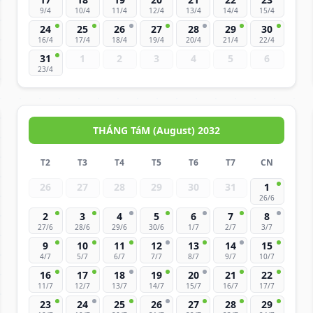
9/4
10/4
11/4
12/4
13/4
14/4
15/4
24
25
26
27
28
29
30
16/4
17/4
18/4
19/4
20/4
21/4
22/4
31
1
2
3
4
5
6
23/4
THÁNG TáM (August) 2032
T2
T3
T4
T5
T6
T7
CN
26
27
28
29
30
31
1
26/6
2
3
4
5
6
7
8
27/6
28/6
29/6
30/6
1/7
2/7
3/7
9
10
11
12
13
14
15
4/7
5/7
6/7
7/7
8/7
9/7
10/7
16
17
18
19
20
21
22
11/7
12/7
13/7
14/7
15/7
16/7
17/7
23
24
25
26
27
28
29