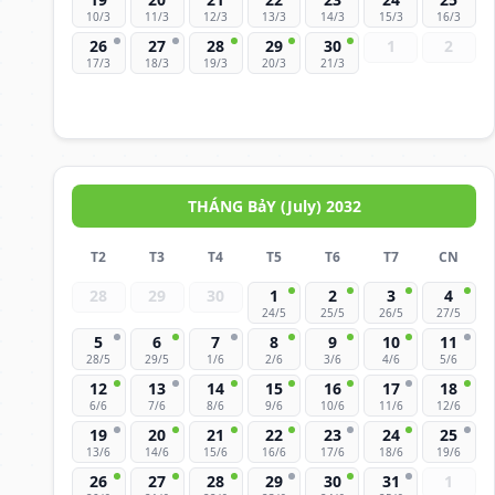
10/3
11/3
12/3
13/3
14/3
15/3
16/3
26
27
28
29
30
1
2
17/3
18/3
19/3
20/3
21/3
THÁNG BảY (July) 2032
T2
T3
T4
T5
T6
T7
CN
28
29
30
1
2
3
4
24/5
25/5
26/5
27/5
5
6
7
8
9
10
11
28/5
29/5
1/6
2/6
3/6
4/6
5/6
12
13
14
15
16
17
18
6/6
7/6
8/6
9/6
10/6
11/6
12/6
19
20
21
22
23
24
25
13/6
14/6
15/6
16/6
17/6
18/6
19/6
26
27
28
29
30
31
1