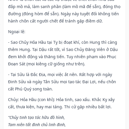
đắp mồ mả, làm sanh phần (làm mồ mã để sẵn), đóng thọ
đường (đóng hòm để sẵn). Ngày này tuyệt đối không tiến
hành chôn cất người chết để tránh gặp điềm dữ.
Ngoại lệ
:
- Sao Chủy Hỏa Hầu tại Tỵ bị đoạt khí, còn Hung thì càng
thêm Hung. Tại Dậu rất tốt, vì Sao Chủy Đăng Viên ở Dậu
đem khởi động và thăng tiến. Tuy nhiên phạm vào Phục
Đoạn Sát (mọi kiêng cữ giống như trên).
- Tại Sửu là Đắc Địa, mọi việc ắt nên. Rất hợp với ngày
Đinh Sửu và ngày Tân Sửu mọi tạo tác Đại Lợi, nếu chôn
cất Phú Quý song toàn.
Chủy: Hỏa Hầu (con khỉ): Hỏa tinh, sao xấu. Khắc Kỵ xây
cất, thưa kiện, hay mai táng. Thi cử gặp nhiều bất lợi.
“Chủy tinh tạo tác hữu đồ hình,
Tam niên tất đinh chủ linh đinh,