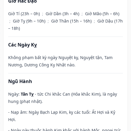
Giờ Hắc Đạo
Giờ Tí (23h – 0h)
;
Giờ Dần (3h – 4h)
;
Giờ Mão (5h – 6h)
;
Giờ Tỵ (9h – 10h)
;
Giờ Thân (15h – 16h)
;
Giờ Dậu (17h
– 18h)
Các Ngày Kỵ
Không phạm bất kỳ ngày Nguyệt kỵ, Nguyệt tận, Tam
Nương, Dương Công Kỵ Nhật nào.
Ngũ Hành
Ngày:
Tân Tỵ
- tức Chi khắc Can (Hỏa khắc Kim), là ngày
hung (phạt nhật).
- Nạp âm: Ngày Bạch Lạp Kim, kỵ các tuổi: Ất Hợi và Kỷ
Hợi.
- Ngày này thuộc hành Kim khắc với hành Mộc, ngoại trừ