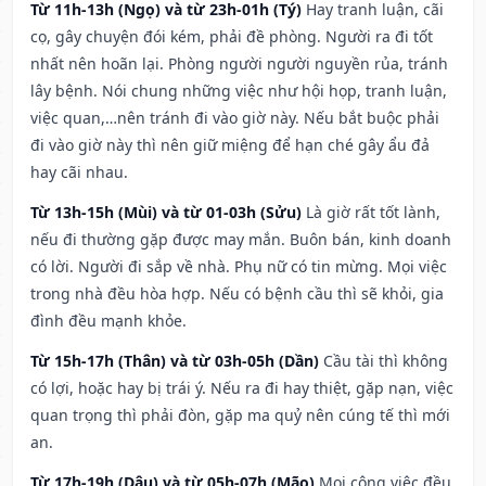
Từ 11h-13h (Ngọ) và từ 23h-01h (Tý)
Hay tranh luận, cãi
cọ, gây chuyện đói kém, phải đề phòng. Người ra đi tốt
nhất nên hoãn lại. Phòng người người nguyền rủa, tránh
lây bệnh. Nói chung những việc như hội họp, tranh luận,
việc quan,…nên tránh đi vào giờ này. Nếu bắt buộc phải
đi vào giờ này thì nên giữ miệng để hạn ché gây ẩu đả
hay cãi nhau.
Từ 13h-15h (Mùi) và từ 01-03h (Sửu)
Là giờ rất tốt lành,
nếu đi thường gặp được may mắn. Buôn bán, kinh doanh
có lời. Người đi sắp về nhà. Phụ nữ có tin mừng. Mọi việc
trong nhà đều hòa hợp. Nếu có bệnh cầu thì sẽ khỏi, gia
đình đều mạnh khỏe.
Từ 15h-17h (Thân) và từ 03h-05h (Dần)
Cầu tài thì không
có lợi, hoặc hay bị trái ý. Nếu ra đi hay thiệt, gặp nạn, việc
quan trọng thì phải đòn, gặp ma quỷ nên cúng tế thì mới
an.
Từ 17h-19h (Dậu) và từ 05h-07h (Mão)
Mọi công việc đều