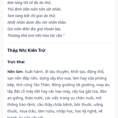
Mai táng tốt tử đa do thử,
Thủ định Dần niên tiện sát nhân.
Tam tang bất chỉ giai do thử,
Nhất nhân dược độc nhị nhân thân.
Gia môn điền địa giai thoán bại,
Thương khố kim tiền hóa tác cần.”
Thập Nhị Kiến Trừ
Trực Khai
Nên làm
: Xuất hành, đi tàu thuyền, khởi tạo, động thổ,
san nền đắp nền, dựng xây kho vựa, làm hay sửa phòng
bếp, thờ cúng Táo Thần, đóng giường lót giường, may áo,
lắp đặt cỗ máy dệt hay các loại máy, cấy lúa gặt lúa, đào
ao giếng, tháo nước, các việc trong vụ chăn nuôi, mở
thông hào rãnh, cầu thầy chữa bệnh, bốc thuốc, uống
thuốc, mua trâu, làm rượu, nhập học, học kỹ nghệ, vẽ
tranh, tu sửa cây cối.