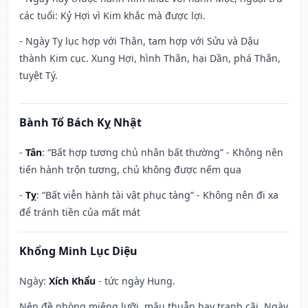
các tuổi: Kỷ Hợi vì Kim khắc mà được lợi.
- Ngày Tỵ lục hợp với Thân, tam hợp với Sửu và Dậu
thành Kim cục. Xung Hợi, hình Thân, hại Dần, phá Thân,
tuyệt Tý.
Bành Tổ Bách Kỵ Nhật
-
Tân
: “Bất hợp tương chủ nhân bất thường” - Không nên
tiến hành trộn tương, chủ không được nếm qua
-
Tỵ
: “Bất viễn hành tài vật phục tàng” - Không nên đi xa
để tránh tiền của mất mát
Khổng Minh Lục Diệu
Ngày:
Xích Khẩu
- tức ngày Hung.
Nên đề phòng miệng lưỡi, mâu thuẫn hay tranh cãi. Ngày