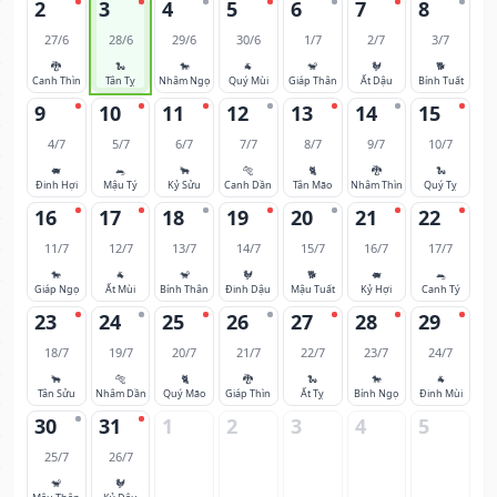
2
3
4
5
6
7
8
27/6
28/6
29/6
30/6
1/7
2/7
3/7
🐉
🐍
🐎
🐐
🐒
🐓
🐕
Canh Thìn
Tân Tỵ
Nhâm Ngọ
Quý Mùi
Giáp Thân
Ất Dậu
Bính Tuất
9
10
11
12
13
14
15
4/7
5/7
6/7
7/7
8/7
9/7
10/7
🐖
🐀
🐂
🐅
🐈
🐉
🐍
Đinh Hợi
Mậu Tý
Kỷ Sửu
Canh Dần
Tân Mão
Nhâm Thìn
Quý Tỵ
16
17
18
19
20
21
22
11/7
12/7
13/7
14/7
15/7
16/7
17/7
🐎
🐐
🐒
🐓
🐕
🐖
🐀
Giáp Ngọ
Ất Mùi
Bính Thân
Đinh Dậu
Mậu Tuất
Kỷ Hợi
Canh Tý
23
24
25
26
27
28
29
18/7
19/7
20/7
21/7
22/7
23/7
24/7
🐂
🐅
🐈
🐉
🐍
🐎
🐐
Tân Sửu
Nhâm Dần
Quý Mão
Giáp Thìn
Ất Tỵ
Bính Ngọ
Đinh Mùi
30
31
1
2
3
4
5
25/7
26/7
🐒
🐓