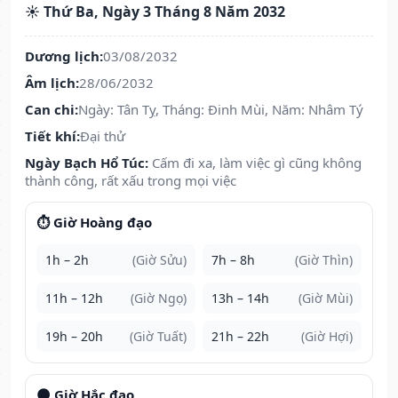
☀️ Thứ Ba, Ngày 3 Tháng 8 Năm 2032
Dương lịch:
03/08/2032
Âm lịch:
28/06/2032
Can chi:
Ngày: Tân Tỵ, Tháng: Đinh Mùi, Năm: Nhâm Tý
Tiết khí:
Đại thử
Ngày Bạch Hổ Túc:
Cấm đi xa, làm việc gì cũng không
thành công, rất xấu trong mọi việc
⏱️ Giờ Hoàng đạo
1h – 2h
(Giờ Sửu)
7h – 8h
(Giờ Thìn)
11h – 12h
(Giờ Ngọ)
13h – 14h
(Giờ Mùi)
19h – 20h
(Giờ Tuất)
21h – 22h
(Giờ Hợi)
🌑 Giờ Hắc đạo