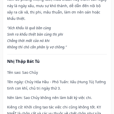
này là ngày xấu, mưu sự khó thành, dễ dẫn đến nội bộ
xảy ra cãi vã, thị phi, mâu thuẫn, làm ơn nên oán hoặc
khẩu thiệt.
“Xích Khẩu là quả bần cùng
Sinh ra khẩu thiệt bàn cùng thị phi
Chẳng thời mất của nó khi
Không thì chó cắn phân ly vợ chồng.”
Nhị Thập Bát Tú
Tên sao
: Sao Chủy
Tên ngày
: Chủy Hỏa Hầu - Phó Tuấn: Xấu (Hung Tú) Tướng
tinh con khỉ, chủ trị ngày thứ 3.
Nên làm
: Sao Chủy không nên làm bất kỳ việc chi.
Kiêng cữ
: Khởi công tạo tác việc chi cũng không tốt. KỴ
NHẤT là chôn cất và các vụ thuộc về chết chôn như sửa