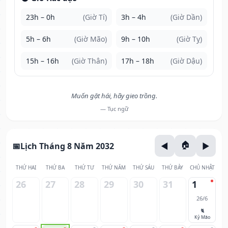
23h – 0h
(Giờ Tí)
3h – 4h
(Giờ Dần)
5h – 6h
(Giờ Mão)
9h – 10h
(Giờ Tỵ)
15h – 16h
(Giờ Thân)
17h – 18h
(Giờ Dậu)
Muốn gặt hái, hãy gieo trồng.
— Tục ngữ
Lịch Tháng 8 Năm 2032
THỨ HAI
THỨ BA
THỨ TƯ
THỨ NĂM
THỨ SÁU
THỨ BẢY
CHỦ NHẬT
26
27
28
29
30
31
1
26/6
🐈
Kỷ Mão