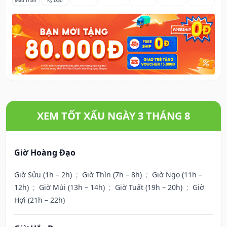
Mậu Thân
Kỷ Dậu
XEM TỐT XẤU NGÀY 3 THÁNG 8
Giờ Hoàng Đạo
Giờ Sửu (1h – 2h)
;
Giờ Thìn (7h – 8h)
;
Giờ Ngọ (11h –
12h)
;
Giờ Mùi (13h – 14h)
;
Giờ Tuất (19h – 20h)
;
Giờ
Hợi (21h – 22h)