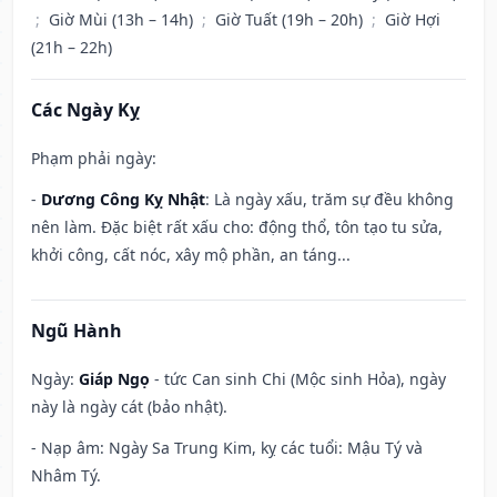
;
Giờ Mùi (13h – 14h)
;
Giờ Tuất (19h – 20h)
;
Giờ Hợi
(21h – 22h)
Các Ngày Kỵ
Phạm phải ngày:
-
Dương Công Kỵ Nhật
: Là ngày xấu, trăm sự đều không
nên làm. Đặc biệt rất xấu cho: động thổ, tôn tạo tu sửa,
khởi công, cất nóc, xây mộ phần, an táng...
Ngũ Hành
Ngày:
Giáp Ngọ
- tức Can sinh Chi (Mộc sinh Hỏa), ngày
này là ngày cát (bảo nhật).
- Nạp âm: Ngày Sa Trung Kim, kỵ các tuổi: Mậu Tý và
Nhâm Tý.