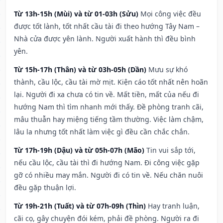
Từ 13h-15h (Mùi) và từ 01-03h (Sửu)
Mọi công việc đều
được tốt lành, tốt nhất cầu tài đi theo hướng Tây Nam –
Nhà cửa được yên lành. Người xuất hành thì đều bình
yên.
Từ 15h-17h (Thân) và từ 03h-05h (Dần)
Mưu sự khó
thành, cầu lộc, cầu tài mờ mịt. Kiện cáo tốt nhất nên hoãn
lại. Người đi xa chưa có tin về. Mất tiền, mất của nếu đi
hướng Nam thì tìm nhanh mới thấy. Đề phòng tranh cãi,
mâu thuẫn hay miệng tiếng tầm thường. Việc làm chậm,
lâu la nhưng tốt nhất làm việc gì đều cần chắc chắn.
Từ 17h-19h (Dậu) và từ 05h-07h (Mão)
Tin vui sắp tới,
nếu cầu lộc, cầu tài thì đi hướng Nam. Đi công việc gặp
gỡ có nhiều may mắn. Người đi có tin về. Nếu chăn nuôi
đều gặp thuận lợi.
Từ 19h-21h (Tuất) và từ 07h-09h (Thìn)
Hay tranh luận,
cãi cọ, gây chuyện đói kém, phải đề phòng. Người ra đi