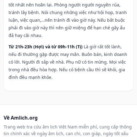
tốt nhất nên hoãn lại. Phòng người người nguyền rủa,
tránh lây bệnh. Nói chung những việc như hội họp, tranh
luận, việc quan,…nên tránh đi vào giờ này. Nếu bắt buộc
phải đi vào giờ này thì nên giữ miệng để hạn ché gây ẩu
đả hay cãi nhau.
Từ 21h-23h (Hợi) và từ 09h-11h (Tị)
Là giờ rất tốt lành,
nếu đi thường gặp được may mắn. Buôn bán, kinh doanh
có lời. Người đi sắp về nhà. Phụ nữ có tin mừng. Mọi việc
trong nhà đều hòa hợp. Nếu có bệnh cầu thì sẽ khỏi, gia
đình đều mạnh khỏe.
Về Amlich.org
Trang web tra cứu âm lịch Việt Nam miễn phí, cung cấp thông
tin chính xác về ngày âm lịch, can chi, con giáp, ngày tốt xấu