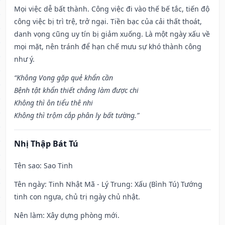
Mọi việc dễ bất thành. Công việc đi vào thế bế tắc, tiến độ
công việc bị trì trệ, trở ngại. Tiền bạc của cải thất thoát,
danh vọng cũng uy tín bị giảm xuống. Là một ngày xấu về
mọi mặt, nên tránh để hạn chế mưu sự khó thành công
như ý.
“Không Vong gặp quẻ khẩn cần
Bệnh tật khẩn thiết chẳng làm được chi
Không thì ôn tiểu thê nhi
Không thì trộm cắp phân ly bất tường.”
Nhị Thập Bát Tú
Tên sao
: Sao Tinh
Tên ngày
: Tinh Nhật Mã - Lý Trung: Xấu (Bình Tú) Tướng
tinh con ngựa, chủ trị ngày chủ nhật.
Nên làm
: Xây dựng phòng mới.