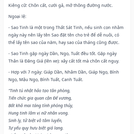
Kiêng cữ
: Chôn cất, cưới gả, mở thông đường nước.
Ngoại lệ
:
- Sao Tinh là một trong Thất Sát Tinh, nếu sinh con nhằm
ngày này nên lấy tên Sao đặt tên cho trẻ để dễ nuôi, có
thể lấy tên sao của năm, hay sao của tháng cũng được.
- Sao Tinh gặp ngày Dần, Ngọ, Tuất đều tốt. Gặp ngày
Thân là Đăng Giá (lên xe): xây cất tốt mà chôn cất nguy.
- Hợp với 7 ngày: Giáp Dần, Nhâm Dần, Giáp Ngọ, Bính
Ngọ, Mậu Ngọ, Bính Tuất, Canh Tuất.
“Tinh tú nhật hảo tạo tân phòng,
Tiến chức gia quan cận Đế vương,
Bất khả mai táng tính phóng thủy,
Hung tinh lâm vị nữ nhân vong.
Sinh ly, tử biệt vô tâm luyến,
Tự yếu quy hưu biệt giá lang.