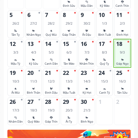
🐂
🐅
🐈
🐉
Đinh Sửu
Mậu Dần
Kỷ Mão
Canh Thìn
5
6
7
8
9
10
11
26/2
27/2
28/2
29/2
30/2
1/3
2/3
🐍
🐎
🐐
🐒
🐓
🐕
🐖
Tân Tỵ
Nhâm Ngọ
Quý Mùi
Giáp Thân
Ất Dậu
Bính Tuất
Đinh Hợi
12
13
14
15
16
17
18
3/3
4/3
5/3
6/3
7/3
8/3
9/3
🐀
🐂
🐅
🐈
🐉
🐍
🐎
Mậu Tý
Kỷ Sửu
Canh Dần
Tân Mão
Nhâm Thìn
Quý Tỵ
Giáp Ngọ
19
20
21
22
23
24
25
10/3
11/3
12/3
13/3
14/3
15/3
16/3
🐐
🐒
🐓
🐕
🐖
🐀
🐂
Ất Mùi
Bính Thân
Đinh Dậu
Mậu Tuất
Kỷ Hợi
Canh Tý
Tân Sửu
26
27
28
29
30
1
2
17/3
18/3
19/3
20/3
21/3
🐅
🐈
🐉
🐍
🐎
Nhâm Dần
Quý Mão
Giáp Thìn
Ất Tỵ
Bính Ngọ