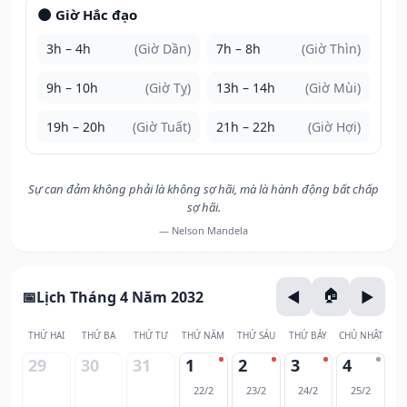
🌑 Giờ Hắc đạo
3h – 4h
(Giờ Dần)
7h – 8h
(Giờ Thìn)
9h – 10h
(Giờ Tỵ)
13h – 14h
(Giờ Mùi)
19h – 20h
(Giờ Tuất)
21h – 22h
(Giờ Hợi)
Sự can đảm không phải là không sợ hãi, mà là hành động bất chấp
sợ hãi.
— Nelson Mandela
Lịch Tháng 4 Năm 2032
THỨ HAI
THỨ BA
THỨ TƯ
THỨ NĂM
THỨ SÁU
THỨ BẢY
CHỦ NHẬT
29
30
31
1
2
3
4
22/2
23/2
24/2
25/2