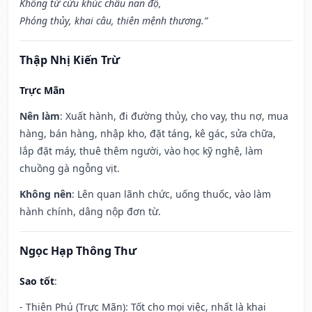
Khổng tử cửu khúc châu nan độ,
Phóng thủy, khai câu, thiên mệnh thương.”
Thập Nhị Kiến Trừ
Trực Mãn
Nên làm
: Xuất hành, đi đường thủy, cho vay, thu nợ, mua
hàng, bán hàng, nhập kho, đặt táng, kê gác, sửa chữa,
lắp đặt máy, thuê thêm người, vào học kỹ nghệ, làm
chuồng gà ngỗng vịt.
Không nên
: Lên quan lãnh chức, uống thuốc, vào làm
hành chính, dâng nộp đơn từ.
Ngọc Hạp Thông Thư
Sao tốt
:
- Thiên Phú (Trực Mãn): Tốt cho mọi việc, nhất là khai