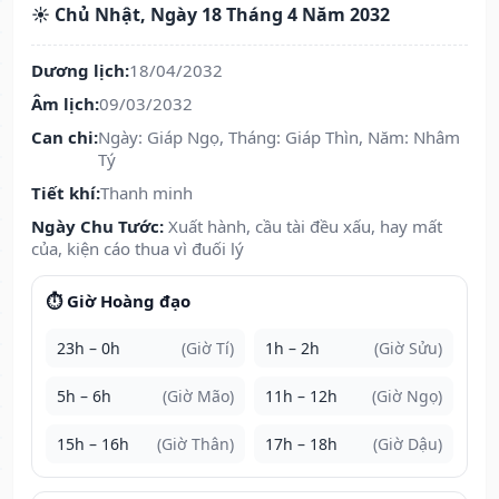
☀️ Chủ Nhật, Ngày 18 Tháng 4 Năm 2032
Dương lịch:
18/04/2032
Âm lịch:
09/03/2032
Can chi:
Ngày: Giáp Ngọ, Tháng: Giáp Thìn, Năm: Nhâm
Tý
Tiết khí:
Thanh minh
Ngày Chu Tước:
Xuất hành, cầu tài đều xấu, hay mất
của, kiện cáo thua vì đuối lý
⏱️ Giờ Hoàng đạo
23h – 0h
(Giờ Tí)
1h – 2h
(Giờ Sửu)
5h – 6h
(Giờ Mão)
11h – 12h
(Giờ Ngọ)
15h – 16h
(Giờ Thân)
17h – 18h
(Giờ Dậu)