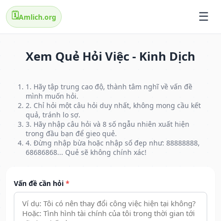
🗓️
Amlich.org
Xem Quẻ Hỏi Việc - Kinh Dịch
1. Hãy tập trung cao độ, thành tâm nghĩ về vấn đề
mình muốn hỏi.
2. Chỉ hỏi một câu hỏi duy nhất, không mong cầu kết
quả, tránh lo sợ.
3. Hãy nhập câu hỏi và 8 số ngẫu nhiên xuất hiện
trong đầu bạn để gieo quẻ.
4. Đừng nhập bừa hoặc nhập số đẹp như: 88888888,
68686868... Quẻ sẽ không chính xác!
Vấn đề cần hỏi
*