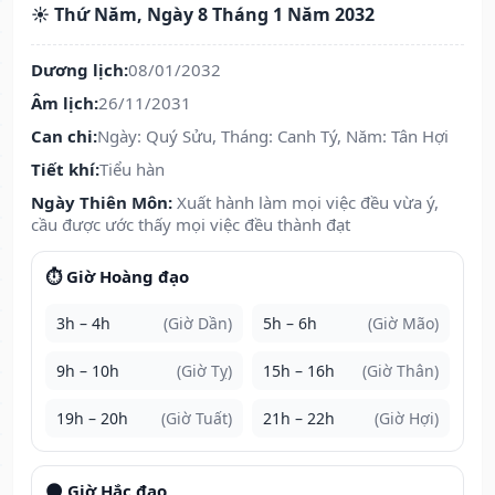
☀️ Thứ Năm, Ngày 8 Tháng 1 Năm 2032
Dương lịch:
08/01/2032
Âm lịch:
26/11/2031
Can chi:
Ngày: Quý Sửu, Tháng: Canh Tý, Năm: Tân Hợi
Tiết khí:
Tiểu hàn
Ngày Thiên Môn:
Xuất hành làm mọi việc đều vừa ý,
cầu được ước thấy mọi việc đều thành đạt
⏱️ Giờ Hoàng đạo
3h – 4h
(Giờ Dần)
5h – 6h
(Giờ Mão)
9h – 10h
(Giờ Tỵ)
15h – 16h
(Giờ Thân)
19h – 20h
(Giờ Tuất)
21h – 22h
(Giờ Hợi)
🌑 Giờ Hắc đạo