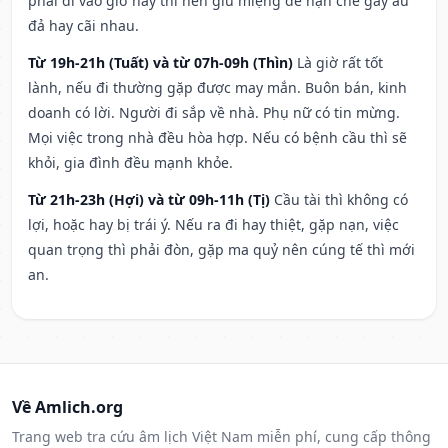
phải đi vào giờ này thì nên giữ miệng để hạn ché gây ẩu
đả hay cãi nhau.
Từ 19h-21h (Tuất) và từ 07h-09h (Thìn)
Là giờ rất tốt
lành, nếu đi thường gặp được may mắn. Buôn bán, kinh
doanh có lời. Người đi sắp về nhà. Phụ nữ có tin mừng.
Mọi việc trong nhà đều hòa hợp. Nếu có bệnh cầu thì sẽ
khỏi, gia đình đều mạnh khỏe.
Từ 21h-23h (Hợi) và từ 09h-11h (Tị)
Cầu tài thì không có
lợi, hoặc hay bị trái ý. Nếu ra đi hay thiệt, gặp nạn, việc
quan trọng thì phải đòn, gặp ma quỷ nên cúng tế thì mới
an.
Về Amlich.org
Trang web tra cứu âm lịch Việt Nam miễn phí, cung cấp thông