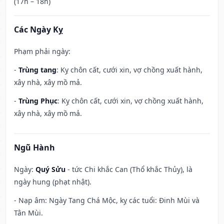
(17h – 18h)
Các Ngày Kỵ
Phạm phải ngày:
-
Trùng tang
: Kỵ chôn cất, cưới xin, vợ chồng xuất hành,
xây nhà, xây mồ mả.
-
Trùng Phục
: Kỵ chôn cất, cưới xin, vợ chồng xuất hành,
xây nhà, xây mồ mả.
Ngũ Hành
Ngày:
Quý Sửu
- tức Chi khắc Can (Thổ khắc Thủy), là
ngày hung (phạt nhật).
- Nạp âm: Ngày Tang Chá Mộc, kỵ các tuổi: Đinh Mùi và
Tân Mùi.