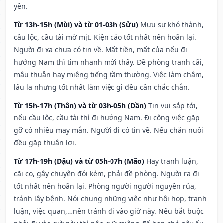
yên.
Từ 13h-15h (Mùi) và từ 01-03h (Sửu)
Mưu sự khó thành,
cầu lộc, cầu tài mờ mịt. Kiện cáo tốt nhất nên hoãn lại.
Người đi xa chưa có tin về. Mất tiền, mất của nếu đi
hướng Nam thì tìm nhanh mới thấy. Đề phòng tranh cãi,
mâu thuẫn hay miệng tiếng tầm thường. Việc làm chậm,
lâu la nhưng tốt nhất làm việc gì đều cần chắc chắn.
Từ 15h-17h (Thân) và từ 03h-05h (Dần)
Tin vui sắp tới,
nếu cầu lộc, cầu tài thì đi hướng Nam. Đi công việc gặp
gỡ có nhiều may mắn. Người đi có tin về. Nếu chăn nuôi
đều gặp thuận lợi.
Từ 17h-19h (Dậu) và từ 05h-07h (Mão)
Hay tranh luận,
cãi cọ, gây chuyện đói kém, phải đề phòng. Người ra đi
tốt nhất nên hoãn lại. Phòng người người nguyền rủa,
tránh lây bệnh. Nói chung những việc như hội họp, tranh
luận, việc quan,…nên tránh đi vào giờ này. Nếu bắt buộc