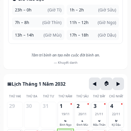
23h – 0h
(Giờ Tí)
1h – 2h
(Giờ Sửu)
7h – 8h
(Giờ Thìn)
11h – 12h
(Giờ Ngọ)
13h – 14h
(Giờ Mùi)
17h – 18h
(Giờ Dậu)
Tâm trí bình an tạo nên cuộc đời bình an.
— Khuyết danh
Lịch Tháng 1 Năm 2032
THỨ HAI
THỨ BA
THỨ TƯ
THỨ NĂM
THỨ SÁU
THỨ BẢY
CHỦ NHẬT
29
30
31
1
2
3
4
19/11
20/11
21/11
22/11
🐎
🐐
🐒
🐓
Bính Ngọ
Đinh Mùi
Mậu Thân
Kỷ Dậu