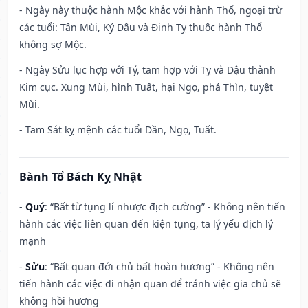
- Ngày này thuộc hành Mộc khắc với hành Thổ, ngoại trừ
các tuổi: Tân Mùi, Kỷ Dậu và Đinh Tỵ thuộc hành Thổ
không sợ Mộc.
- Ngày Sửu lục hợp với Tý, tam hợp với Tỵ và Dậu thành
Kim cục. Xung Mùi, hình Tuất, hại Ngọ, phá Thìn, tuyệt
Mùi.
- Tam Sát kỵ mệnh các tuổi Dần, Ngọ, Tuất.
Bành Tổ Bách Kỵ Nhật
-
Quý
: “Bất từ tụng lí nhược địch cường” - Không nên tiến
hành các việc liên quan đến kiện tụng, ta lý yếu địch lý
mạnh
-
Sửu
: “Bất quan đới chủ bất hoàn hương” - Không nên
tiến hành các việc đi nhận quan để tránh việc gia chủ sẽ
không hồi hương