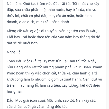
Nên làm
: Khởi tạo trăm việc đều rất tốt. Tốt nhất cho xây
đắp, sửa chữa phần mộ, tháo nước, hay trổ cửa, các vụ
thủy lợi, chặt cỏ phá đất, may cắt áo mão, hoặc kinh
doanh, giao dịch, mưu cầu công danh.
Kiêng cữ
: Rất kỵ việc đi thuyền. Nên đặt tên con là Đẩu,
Giải hay Trại hoặc theo tên của Sao năm hay tháng đó để
đặt sẽ dễ nuôi hơn.
Ngoại lệ
:
- Sao Đẩu Mộc Giải tại Tỵ mất sức. Tại Dậu thì tốt. Ngày
Sửu Đăng Viên rất tốt nhưng phạm phải Phục Đoạn. Phạm
Phục Đoạn thì kỵ việc chôn cất, thừa kế, chia lãnh gia tài,
khởi công làm lò nhuộm lò gốm và xuất hành. Nên: dứt vú
trẻ em, lấp hang lỗ, làm cầu tiêu, xây tường, kết dứt điều
hung hại.
Đẩu: Mộc giải (con cua): Mộc tinh, sao tốt. Nên xây cất,
sửa chữa, cưới gả và an táng đều tốt.