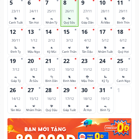
5
6
7
8
9
10
11
23/11
24/11
25/11
26/11
27/11
28/11
29/11
🐕
🐖
🐀
🐂
🐅
🐈
🐉
Canh Tuất
Tân Hợi
Nhâm Tý
Quý Sửu
Giáp Dần
Ất Mão
Bính Thìn
12
13
14
15
16
17
18
30/11
1/12
2/12
3/12
4/12
5/12
6/12
🐍
🐎
🐐
🐒
🐓
🐕
🐖
Đinh Tỵ
Mậu Ngọ
Kỷ Mùi
Canh Thân
Tân Dậu
Nhâm Tuất
Quý Hợi
19
20
21
22
23
24
25
7/12
8/12
9/12
10/12
11/12
12/12
13/12
🐀
🐂
🐅
🐈
🐉
🐍
🐎
Giáp Tý
Ất Sửu
Bính Dần
Đinh Mão
Mậu Thìn
Kỷ Tỵ
Canh Ngọ
26
27
28
29
30
31
1
14/12
15/12
16/12
17/12
18/12
19/12
🐐
🐒
🐓
🐕
🐖
🐀
Tân Mùi
Nhâm Thân
Quý Dậu
Giáp Tuất
Ất Hợi
Bính Tý