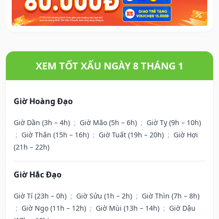
XEM TỐT XẤU NGÀY 8 THÁNG 1
Giờ Hoàng Đạo
Giờ Dần (3h – 4h)
;
Giờ Mão (5h – 6h)
;
Giờ Tỵ (9h – 10h)
;
Giờ Thân (15h – 16h)
;
Giờ Tuất (19h – 20h)
;
Giờ Hợi
(21h – 22h)
Giờ Hắc Đạo
Giờ Tí (23h – 0h)
;
Giờ Sửu (1h – 2h)
;
Giờ Thìn (7h – 8h)
;
Giờ Ngọ (11h – 12h)
;
Giờ Mùi (13h – 14h)
;
Giờ Dậu