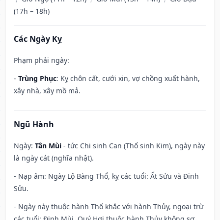
(17h – 18h)
Các Ngày Kỵ
Phạm phải ngày:
-
Trùng Phục
: Kỵ chôn cất, cưới xin, vợ chồng xuất hành,
xây nhà, xây mồ mả.
Ngũ Hành
Ngày:
Tân Mùi
- tức Chi sinh Can (Thổ sinh Kim), ngày này
là ngày cát (nghĩa nhật).
- Nạp âm: Ngày Lộ Bàng Thổ, kỵ các tuổi: Ất Sửu và Đinh
Sửu.
- Ngày này thuộc hành Thổ khắc với hành Thủy, ngoại trừ
các tuổi: Đinh Mùi, Quý Hợi thuộc hành Thủy không sợ