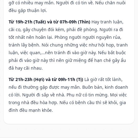
gỡ có nhiều may mắn. Người đi có tin về. Nếu chăn nuôi
đều gặp thuận lợi.
Từ 19h-21h (Tuất) và từ 07h-09h (Thìn)
Hay tranh luận,
cãi cọ, gây chuyện đói kém, phải đề phòng. Người ra đi
tốt nhất nên hoãn lại. Phòng người người nguyền rủa,
tránh lây bệnh. Nói chung những việc như hội họp, tranh
luận, việc quan,…nên tránh đi vào giờ này. Nếu bắt buộc
phải đi vào giờ này thì nên giữ miệng để hạn ché gây ẩu
đả hay cãi nhau.
Từ 21h-23h (Hợi) và từ 09h-11h (Tị)
Là giờ rất tốt lành,
nếu đi thường gặp được may mắn. Buôn bán, kinh doanh
có lời. Người đi sắp về nhà. Phụ nữ có tin mừng. Mọi việc
trong nhà đều hòa hợp. Nếu có bệnh cầu thì sẽ khỏi, gia
đình đều mạnh khỏe.