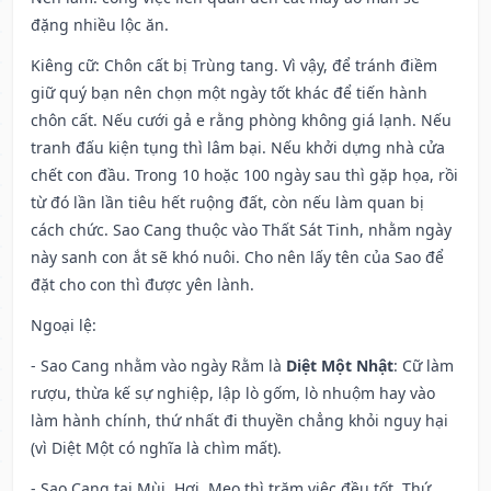
đặng nhiều lộc ăn.
Kiêng cữ
: Chôn cất bị Trùng tang. Vì vậy, để tránh điềm
giữ quý bạn nên chọn một ngày tốt khác để tiến hành
chôn cất. Nếu cưới gả e rằng phòng không giá lạnh. Nếu
tranh đấu kiện tụng thì lâm bại. Nếu khởi dựng nhà cửa
chết con đầu. Trong 10 hoặc 100 ngày sau thì gặp họa, rồi
từ đó lần lần tiêu hết ruộng đất, còn nếu làm quan bị
cách chức. Sao Cang thuộc vào Thất Sát Tinh, nhằm ngày
này sanh con ắt sẽ khó nuôi. Cho nên lấy tên của Sao để
đặt cho con thì được yên lành.
Ngoại lệ
:
- Sao Cang nhằm vào ngày Rằm là
Diệt Một Nhật
: Cữ làm
rượu, thừa kế sự nghiệp, lập lò gốm, lò nhuộm hay vào
làm hành chính, thứ nhất đi thuyền chẳng khỏi nguy hại
(vì Diệt Một có nghĩa là chìm mất).
- Sao Cang tại Mùi, Hợi, Mẹo thì trăm việc đều tốt. Thứ