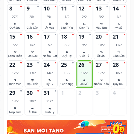
8
9
10
11
12
13
14
27/1
28/1
29/1
1/2
2/2
3/2
4/2
🐂
🐅
🐈
🐉
🐍
🐎
🐐
Quý Sửu
Giáp Dần
Ất Mão
Bính Thìn
Đinh Tỵ
Mậu Ngọ
Kỷ Mùi
15
16
17
18
19
20
21
5/2
6/2
7/2
8/2
9/2
10/2
11/2
🐒
🐓
🐕
🐖
🐀
🐂
🐅
Canh Thân
Tân Dậu
Nhâm Tuất
Quý Hợi
Giáp Tý
Ất Sửu
Bính Dần
22
23
24
25
26
27
28
12/2
13/2
14/2
15/2
16/2
17/2
18/2
🐈
🐉
🐍
🐎
🐐
🐒
🐓
Đinh Mão
Mậu Thìn
Kỷ Tỵ
Canh Ngọ
Tân Mùi
Nhâm Thân
Quý Dậu
29
30
31
1
2
3
4
19/2
20/2
21/2
🐕
🐖
🐀
Giáp Tuất
Ất Hợi
Bính Tý