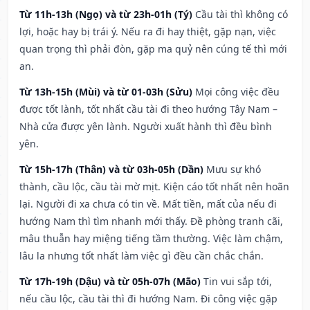
Từ 11h-13h (Ngọ) và từ 23h-01h (Tý)
Cầu tài thì không có
lợi, hoặc hay bị trái ý. Nếu ra đi hay thiệt, gặp nạn, việc
quan trọng thì phải đòn, gặp ma quỷ nên cúng tế thì mới
an.
Từ 13h-15h (Mùi) và từ 01-03h (Sửu)
Mọi công việc đều
được tốt lành, tốt nhất cầu tài đi theo hướng Tây Nam –
Nhà cửa được yên lành. Người xuất hành thì đều bình
yên.
Từ 15h-17h (Thân) và từ 03h-05h (Dần)
Mưu sự khó
thành, cầu lộc, cầu tài mờ mịt. Kiện cáo tốt nhất nên hoãn
lại. Người đi xa chưa có tin về. Mất tiền, mất của nếu đi
hướng Nam thì tìm nhanh mới thấy. Đề phòng tranh cãi,
mâu thuẫn hay miệng tiếng tầm thường. Việc làm chậm,
lâu la nhưng tốt nhất làm việc gì đều cần chắc chắn.
Từ 17h-19h (Dậu) và từ 05h-07h (Mão)
Tin vui sắp tới,
nếu cầu lộc, cầu tài thì đi hướng Nam. Đi công việc gặp