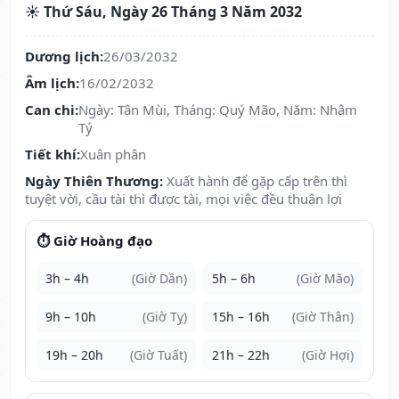
☀️ Thứ Sáu, Ngày 26 Tháng 3 Năm 2032
Dương lịch:
26/03/2032
Âm lịch:
16/02/2032
Can chi:
Ngày: Tân Mùi, Tháng: Quý Mão, Năm: Nhâm
Tý
Tiết khí:
Xuân phân
Ngày Thiên Thương:
Xuất hành để gặp cấp trên thì
tuyệt vời, cầu tài thì được tài, mọi việc đều thuận lợi
⏱️ Giờ Hoàng đạo
3h – 4h
(Giờ Dần)
5h – 6h
(Giờ Mão)
9h – 10h
(Giờ Tỵ)
15h – 16h
(Giờ Thân)
19h – 20h
(Giờ Tuất)
21h – 22h
(Giờ Hợi)