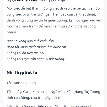
Mọi việc dễ bất thành. Công việc đi vào thế bế tắc, tiến độ
công việc bị trì trệ, trở ngại. Tiền bạc của cải thất thoát,
danh vọng cũng uy tín bị giảm xuống. Là một ngày xấu về
mọi mặt, nên tránh để hạn chế mưu sự khó thành công
như ý.
“Không Vong gặp quẻ khẩn cần
Bệnh tật khẩn thiết chẳng làm được chi
Không thì ôn tiểu thê nhi
Không thì trộm cắp phân ly bất tường.”
Nhị Thập Bát Tú
Tên sao
: Sao Cang
Tên ngày
: Cang Kim Long - Ngô Hán: Xấu (Hung Tú) Tướng
tinh con Rồng, chủ trị ngày thứ 6.
Nên làm
: công việc liên quan đến cắt may áo màn sẽ