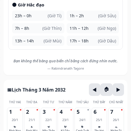
🌑 Giờ Hắc đạo
23h – 0h
(Giờ Tí)
1h – 2h
(Giờ Sửu)
7h – 8h
(Giờ Thìn)
11h – 12h
(Giờ Ngọ)
13h – 14h
(Giờ Mùi)
17h – 18h
(Giờ Dậu)
Bạn không thể băng qua biển chỉ bằng cách đứng nhìn nước.
— Rabindranath Tagore
Lịch Tháng 3 Năm 2032
THỨ HAI
THỨ BA
THỨ TƯ
THỨ NĂM
THỨ SÁU
THỨ BẢY
CHỦ NHẬT
1
2
3
4
5
6
7
20/1
21/1
22/1
23/1
24/1
25/1
26/1
🐎
🐐
🐒
🐓
🐕
🐖
🐀
Bính Ngọ
Đinh Mùi
Mậu Thân
Kỷ Dậu
Canh Tuất
Tân Hợi
Nhâm Tý