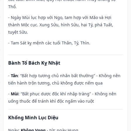
Thổ.
- Ngày Mùi lục hợp với Ngọ, tam hợp với Mão và Hợi
thành Mộc cục. Xung Sửu, hình Sửu, hại Tý, phá Tuất,
tuyệt Sửu.
- Tam Sát kỵ mệnh các tuổi Thân, Tý, Thìn.
Bành Tổ Bách Kỵ Nhật
-
Tân
: “Bất hợp tương chủ nhân bất thường” - Không nên
tiến hành trộn tương, chủ không được nếm qua
-
Mùi
: “Bất phục dược độc khí nhập tràng” - Không nên
uống thuốc để tránh khí độc ngấm vào ruột
Khổng Minh Lục Diệu
Ngày:
Không Vong
- tức ngày Hung.