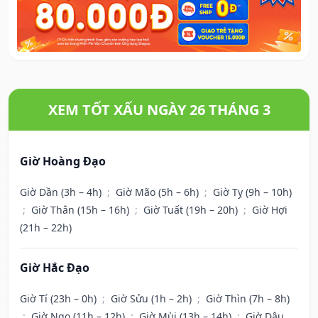
XEM TỐT XẤU NGÀY 26 THÁNG 3
Giờ Hoàng Đạo
Giờ Dần (3h – 4h)
;
Giờ Mão (5h – 6h)
;
Giờ Tỵ (9h – 10h)
;
Giờ Thân (15h – 16h)
;
Giờ Tuất (19h – 20h)
;
Giờ Hợi
(21h – 22h)
Giờ Hắc Đạo
Giờ Tí (23h – 0h)
;
Giờ Sửu (1h – 2h)
;
Giờ Thìn (7h – 8h)
;
Giờ Ngọ (11h – 12h)
;
Giờ Mùi (13h – 14h)
;
Giờ Dậu