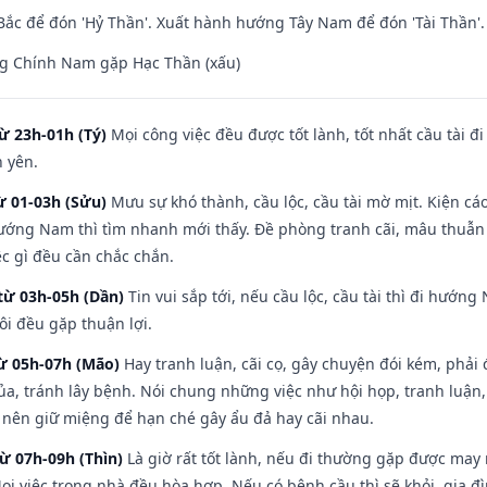
ắc để đón 'Hỷ Thần'. Xuất hành hướng Tây Nam để đón 'Tài Thần'.
g Chính Nam gặp Hạc Thần (xấu)
ừ 23h-01h (Tý)
Mọi công việc đều được tốt lành, tốt nhất cầu tài
h yên.
ừ 01-03h (Sửu)
Mưu sự khó thành, cầu lộc, cầu tài mờ mịt. Kiện cáo
hướng Nam thì tìm nhanh mới thấy. Đề phòng tranh cãi, mâu thuẫn
ệc gì đều cần chắc chắn.
từ 03h-05h (Dần)
Tin vui sắp tới, nếu cầu lộc, cầu tài thì đi hướ
ôi đều gặp thuận lợi.
từ 05h-07h (Mão)
Hay tranh luận, cãi cọ, gây chuyện đói kém, phải
a, tránh lây bệnh. Nói chung những việc như hội họp, tranh luận,
ì nên giữ miệng để hạn ché gây ẩu đả hay cãi nhau.
từ 07h-09h (Thìn)
Là giờ rất tốt lành, nếu đi thường gặp được may
ọi việc trong nhà đều hòa hợp. Nếu có bệnh cầu thì sẽ khỏi, gia 