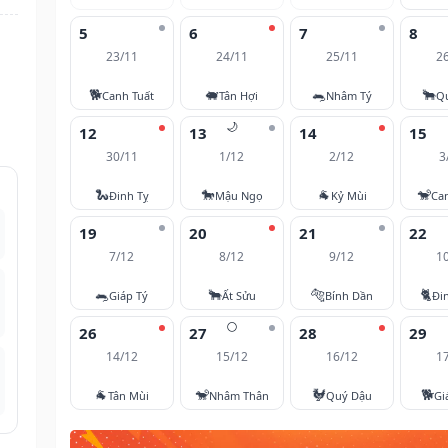
5
6
7
8
23/11
24/11
25/11
2
🐕
🐖
🐀
🐂
Canh Tuất
Tân Hợi
Nhâm Tý
Q
🌙
12
13
14
15
30/11
1/12
2/12
3
🐍
🐎
🐐
🐒
Đinh Tỵ
Mậu Ngọ
Kỷ Mùi
Ca
19
20
21
22
7/12
8/12
9/12
1
🐀
🐂
🐅
🐈
Giáp Tý
Ất Sửu
Bính Dần
Đi
🌕
26
27
28
29
14/12
15/12
16/12
1
🐐
🐒
🐓
🐕
Tân Mùi
Nhâm Thân
Quý Dậu
Gi