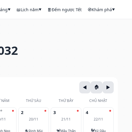
háng
📖
Lịch năm
🧧
Đếm ngược Tết
🧭
Khám phá
▼
▼
▼
032
 NĂM
THỨ SÁU
THỨ BẢY
CHỦ NHẬT
⭐
2
3
4
9/11
20/11
21/11
22/11
🐐
🐒
🐓
nh Ngọ
Đinh Mùi
Mậu Thân
Kỷ Dậu