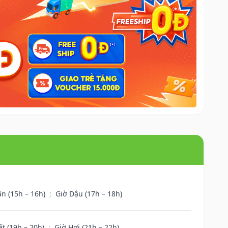
ân (15h – 16h)
;
Giờ Dậu (17h – 18h)
ất (19h – 20h)
;
Giờ Hợi (21h – 22h)