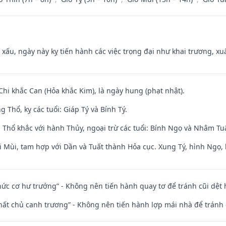
y xấu, ngày này kỵ tiến hành các việc trọng đại như khai trương, xuấ
Chi khắc Can (Hỏa khắc Kim), là ngày hung (phạt nhật).
 Thổ, kỵ các tuổi: Giáp Tý và Bính Tý.
 Thổ khắc với hành Thủy, ngoại trừ các tuổi: Bính Ngọ và Nhâm T
i Mùi, tam hợp với Dần và Tuất thành Hỏa cục. Xung Tý, hình Ngọ, 
 chức cơ hư trướng” - Không nên tiến hành quay tơ để tránh cũi dệt
 thất chủ canh trương” - Không nên tiến hành lợp mái nhà để tránh 