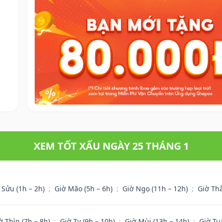
XEM TỐT XẤU NGÀY 25 THÁNG 1
 Sửu (1h – 2h)
;
Giờ Mão (5h – 6h)
;
Giờ Ngọ (11h – 12h)
;
Giờ Th
ờ Thìn (7h – 8h)
;
Giờ Tỵ (9h – 10h)
;
Giờ Mùi (13h – 14h)
;
Giờ Tu