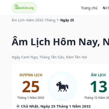
🗓️
Trang chủ
🔄
C
Amlich.org
Âm Lịch
>
Năm 2032
>
Tháng 1
>
Ngày 25
Âm Lịch Hôm Nay, N
Ngày Canh Ngọ, Tháng Tân Sửu, Năm Tân Hợi
DƯƠNG LỊCH
ÂM LỊCH
25
13
🐎
Tháng 1 Năm 2032
Tháng 12 Năm 2
☀️ Chủ Nhật, Ngày 25 Tháng 1 Năm 2032