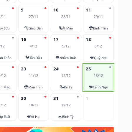
9
10
11
6/11
27/11
28/11
29/11
🐅
🐈
🐉
uý Sửu
Giáp Dần
Ất Mão
Bính Thìn
16
17
18
/12
4/12
5/12
6/12
🐓
🐕
🐖
nh Thân
Tân Dậu
Nhâm Tuất
Quý Hợi
23
24
25
0/12
11/12
12/12
13/12
🐉
🐍
🐎
nh Mão
Mậu Thìn
Kỷ Tỵ
Canh Ngọ
30
31
1
7/12
18/12
19/12
🐖
🐀
áp Tuất
Ất Hợi
Bính Tý