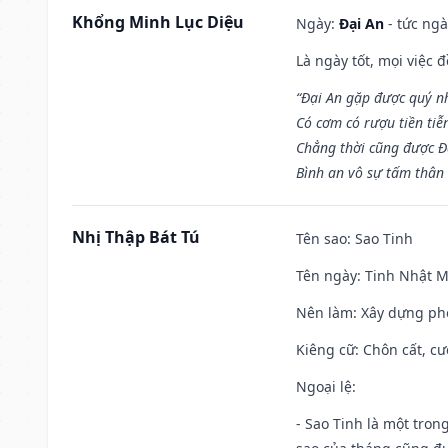
Khổng Minh Lục Diệu
Ngày:
Đại An
- tức ngà
Là ngày tốt, mọi việc
“Đại An gặp được quý n
Có cơm có rượu tiền tiễ
Chẳng thời cũng được Đ
Bình an vô sự tấm thân
Nhị Thập Bát Tú
Tên sao
: Sao Tinh
Tên ngày
: Tinh Nhật M
Nên làm
: Xây dựng ph
Kiêng cữ
: Chôn cất, c
Ngoại lệ
:
- Sao Tinh là một tron