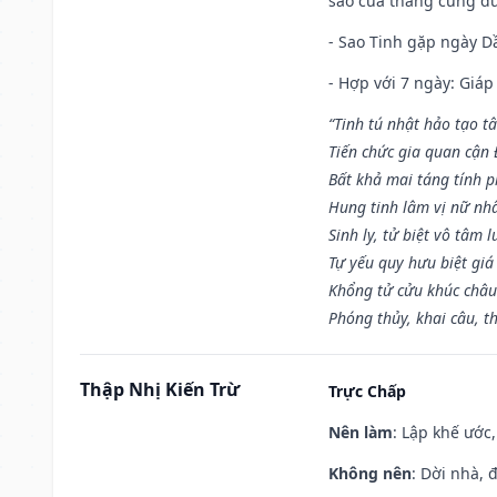
sao của tháng cũng đ
- Sao Tinh gặp ngày Dầ
- Hợp với 7 ngày: Giá
“Tinh tú nhật hảo tạo t
Tiến chức gia quan cận
Bất khả mai táng tính p
Hung tinh lâm vị nữ nh
Sinh ly, tử biệt vô tâm l
Tự yếu quy hưu biệt giá
Khổng tử cửu khúc châu
Phóng thủy, khai câu, t
Thập Nhị Kiến Trừ
Trực Chấp
Nên làm
: Lập khế ước
Không nên
: Dời nhà, 