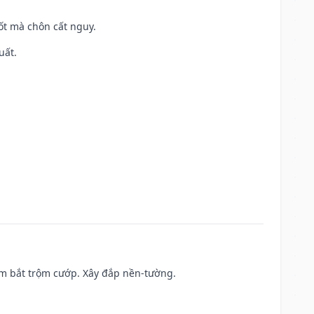
tốt mà chôn cất nguy.
uất.
tìm bắt trộm cướp. Xây đắp nền-tường.