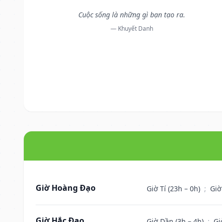
Cuộc sống là những gì bạn tạo ra.
— Khuyết Danh
Giờ Hoàng Đạo
Giờ Tí (23h – 0h)
;
Giờ
Giờ Hắc Đạo
Giờ Dần (3h – 4h)
;
Gi