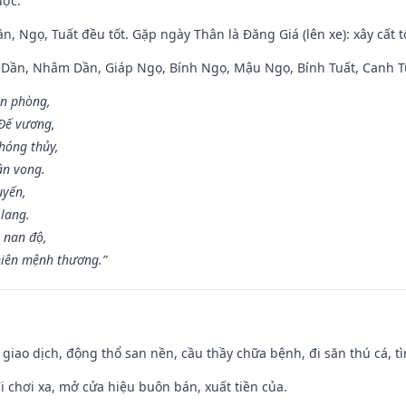
ược.
n, Ngọ, Tuất đều tốt. Gặp ngày Thân là Đăng Giá (lên xe): xây cất 
p Dần, Nhâm Dần, Giáp Ngọ, Bính Ngọ, Mậu Ngọ, Bính Tuất, Canh T
ân phòng,
 Đế vương,
hóng thủy,
ân vong.
uyến,
 lang.
 nan độ,
hiên mệnh thương.”
, giao dịch, động thổ san nền, cầu thầy chữa bệnh, đi săn thú cá, 
đi chơi xa, mở cửa hiệu buôn bán, xuất tiền của.