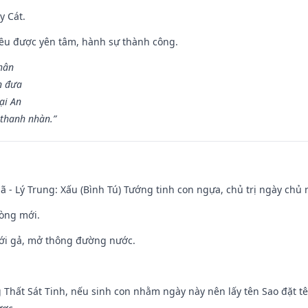
y Cát.
 đều được yên tâm, hành sự thành công.
hân
n đưa
ại An
 thanh nhàn.”
ã - Lý Trung: Xấu (Bình Tú) Tướng tinh con ngựa, chủ trị ngày chủ 
òng mới.
ưới gả, mở thông đường nước.
g Thất Sát Tinh, nếu sinh con nhằm ngày này nên lấy tên Sao đặt tê