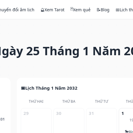
🃏
huyển đổi âm lịch
🔮
Xem Tarot
Xem quẻ
📝
Blog
📅
Lịch t
gày 25 Tháng 1 Năm 2
Lịch Tháng 1 Năm 2032
THỨ HAI
THỨ BA
THỨ TƯ
THỨ
29
30
31
1
031
1
🐎
Bí