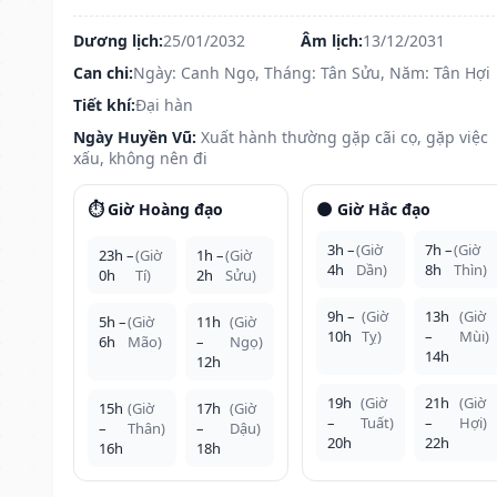
Dương lịch:
25/01/2032
Âm lịch:
13/12/2031
Can chi:
Ngày: Canh Ngọ, Tháng: Tân Sửu, Năm: Tân Hợi
Tiết khí:
Đại hàn
Ngày Huyền Vũ:
Xuất hành thường gặp cãi cọ, gặp việc
xấu, không nên đi
⏱️ Giờ Hoàng đạo
🌑 Giờ Hắc đạo
3h –
(Giờ
7h –
(Giờ
23h –
(Giờ
1h –
(Giờ
4h
Dần)
8h
Thìn)
0h
Tí)
2h
Sửu)
9h –
(Giờ
13h
(Giờ
5h –
(Giờ
11h
(Giờ
10h
Tỵ)
–
Mùi)
6h
Mão)
–
Ngọ)
14h
12h
19h
(Giờ
21h
(Giờ
15h
(Giờ
17h
(Giờ
–
Tuất)
–
Hợi)
–
Thân)
–
Dậu)
20h
22h
16h
18h