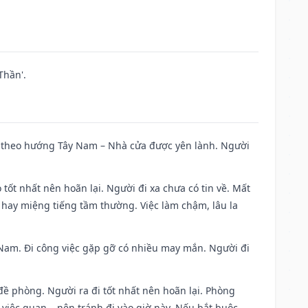
Thần'.
 đi theo hướng Tây Nam – Nhà cửa được yên lành. Người
 tốt nhất nên hoãn lại. Người đi xa chưa có tin về. Mất
 hay miệng tiếng tầm thường. Việc làm chậm, lâu la
ng Nam. Đi công việc gặp gỡ có nhiều may mắn. Người đi
 đề phòng. Người ra đi tốt nhất nên hoãn lại. Phòng
 việc quan,…nên tránh đi vào giờ này. Nếu bắt buộc