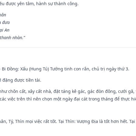
 đều được yên tâm, hành sự thành công.
hân
n đưa
ại An
 thanh nhàn.”
- Bi Đồng: Xấu (Hung Tú) Tướng tinh con rắn, chủ trị ngày thứ 3.
ẽ đặng được tiền tài.
như chôn cất, xây cất nhà, đặt táng kê gác, gác đòn đông, cưới gã, t
ác việc trên thì nên chọn một ngày đại cát trong tháng để thực hi
ân, Tý, Thìn mọi việc rất tốt. Tại Thìn: Vượng Địa là tốt hơn hết. T