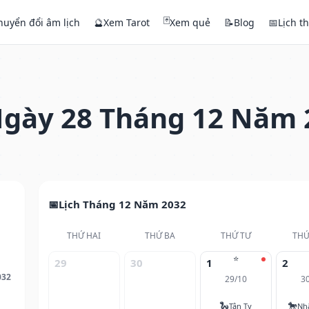
🃏
huyển đổi âm lịch
🔮
Xem Tarot
Xem quẻ
📝
Blog
📅
Lịch t
gày 28 Tháng 12 Năm 
Lịch Tháng 12 Năm 2032
THỨ HAI
THỨ BA
THỨ TƯ
THỨ
⭐
29
30
1
2
032
29/10
3
🐍
🐎
Tân Tỵ
Nh