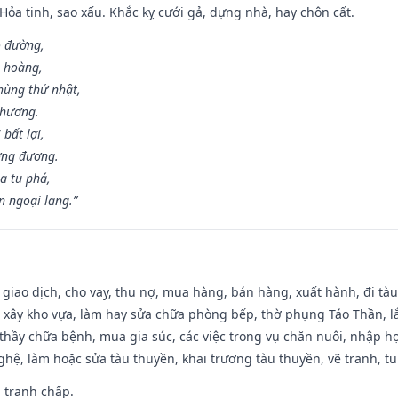
 Hỏa tinh, sao xấu. Khắc kỵ cưới gả, dựng nhà, hay chôn cất.
o đường,
n hoàng,
hùng thử nhật,
 hương.
bất lợi,
ơng đương.
a tu phá,
n ngoại lang.”
, giao dịch, cho vay, thu nợ, mua hàng, bán hàng, xuất hành, đi tà
 xây kho vựa, làm hay sửa chữa phòng bếp, thờ phụng Táo Thần, lắp
thầy chữa bệnh, mua gia súc, các việc trong vụ chăn nuôi, nhập học
hệ, làm hoặc sửa tàu thuyền, khai trương tàu thuyền, vẽ tranh, tu 
, tranh chấp.