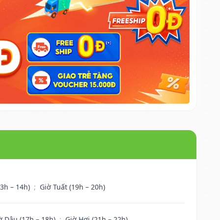
13h – 14h)
;
Giờ Tuất (19h – 20h)
ờ Dậu (17h – 18h)
;
Giờ Hợi (21h – 22h)