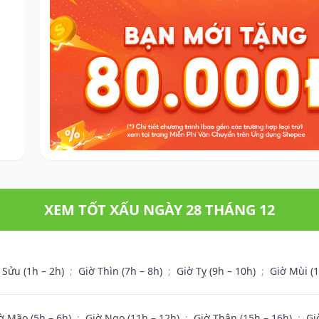
XEM TỐT XẤU NGÀY 28 THÁNG 12
 Sửu (1h – 2h)
;
Giờ Thìn (7h – 8h)
;
Giờ Tỵ (9h – 10h)
;
Giờ Mùi (
ờ Mão (5h – 6h)
;
Giờ Ngọ (11h – 12h)
;
Giờ Thân (15h – 16h)
;
Gi