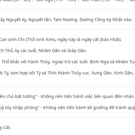
 Nguyệt kỵ, Nguyệt tận, Tam Nương, Dương Công Kỵ Nhật nào.
Can sinh Chi (Thổ sinh Kim), ngày này là ngày cát (bảo nhật).
ch Thổ, kỵ các tuổi: Nhâm Dần và Giáp Dần.
 Thổ khắc với hành Thủy, ngoại trừ các tuổi: Bính Ngọ và Nhâm T
i Tỵ, tam hợp với Tý và Thìn thành Thủy cục. Xung Dần, hình Dần, h
điền chủ bất tường” - Không nên tiến hành việc liên quan đến nhậ
quỷ túy nhập phòng” - Không nên tiến hành kê giường để tránh q
y Cát.