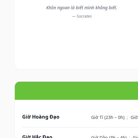
Khôn ngoan là biết mình không biết.
— Socrates
Giờ Hoàng Đạo
Giờ Tí (23h – 0h)
;
Giờ
Giờ Hắc Đạo
Giờ Dần (3h – 4h)
;
Gi