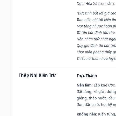
Dực: Hỏa Xà (con rắn):
“Dực tinh bất lợi giá ca
Tam niên nhị tái kiến ô
Mai táng nhược hoàn p
Tử tôn bất định tẩu tha
Hôn nhân thử nhật nghi 
Quy gia định thị bất tư
Khai môn phóng thủy gi
Thiếu nữ tham hoa luyế
Thập Nhị Kiến Trừ
Trực Thành
Nên làm
: Lập khế ước
đặt táng, kê gác, dựng
giếng, tháo nước, cầu 
đơn dâng sớ, học kỹ ng
Không nên
: Kiện tụng