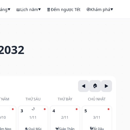
háng
📖
Lịch năm
🧧
Đếm ngược Tết
🧭
Khám phá
▼
▼
▼
2032
 NĂM
THỨ SÁU
THỨ BẢY
CHỦ NHẬT
🌙
3
4
5
0/10
1/11
2/11
3/11
🐐
🐒
🐓
âm Ngọ
Quý Mùi
Giáp Thân
Ất Dậu