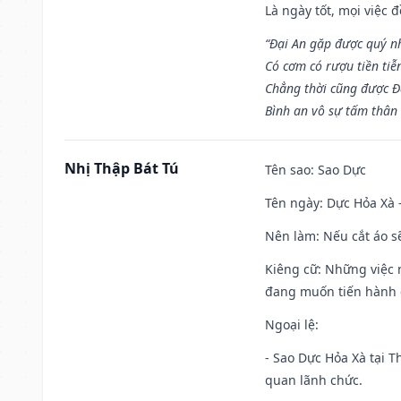
Là ngày tốt, mọi việc
“Đại An gặp được quý n
Có cơm có rượu tiền tiễ
Chẳng thời cũng được Đ
Bình an vô sự tấm thân
Nhị Thập Bát Tú
Tên sao
: Sao Dực
Tên ngày
: Dực Hỏa Xà 
Nên làm
: Nếu cắt áo s
Kiêng cữ
: Những việc 
đang muốn tiến hành c
Ngoại lệ
:
- Sao Dực Hỏa Xà tại Th
quan lãnh chức.