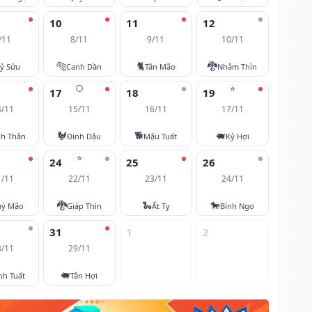
10
11
12
/11
8/11
9/11
10/11
🐅
🐈
🐉
ỷ Sửu
Canh Dần
Tân Mão
Nhâm Thìn
🌕
⭐
17
18
19
4/11
15/11
16/11
17/11
🐓
🐕
🐖
nh Thân
Đinh Dậu
Mậu Tuất
Kỷ Hợi
⭐
24
25
26
1/11
22/11
23/11
24/11
🐉
🐍
🐎
ý Mão
Giáp Thìn
Ất Tỵ
Bính Ngọ
31
1
2
8/11
29/11
🐖
nh Tuất
Tân Hợi