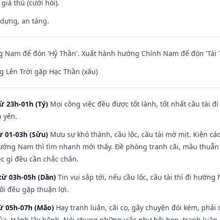
 giá thú (cưới hỏi).
 dựng, an táng.
 Nam để đón 'Hỷ Thần'. Xuất hành hướng Chính Nam để đón 'Tài 
 Lên Trời gặp Hạc Thần (xấu)
ừ 23h-01h (Tý)
Mọi công việc đều được tốt lành, tốt nhất cầu tài
h yên.
ừ 01-03h (Sửu)
Mưu sự khó thành, cầu lộc, cầu tài mờ mịt. Kiện cáo
hướng Nam thì tìm nhanh mới thấy. Đề phòng tranh cãi, mâu thuẫn
ệc gì đều cần chắc chắn.
từ 03h-05h (Dần)
Tin vui sắp tới, nếu cầu lộc, cầu tài thì đi hướ
ôi đều gặp thuận lợi.
từ 05h-07h (Mão)
Hay tranh luận, cãi cọ, gây chuyện đói kém, phải
a, tránh lây bệnh. Nói chung những việc như hội họp, tranh luận,