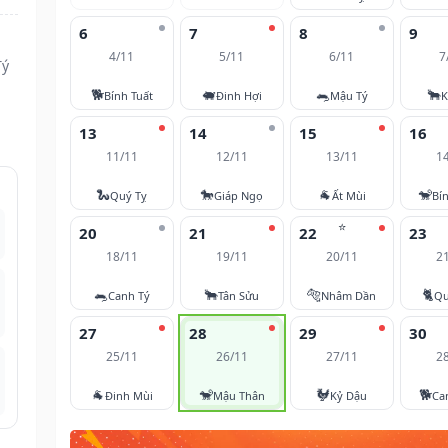
6
7
8
9
4/11
5/11
6/11
7
Tý
🐕
🐖
🐀
🐂
Bính Tuất
Đinh Hợi
Mậu Tý
K
13
14
15
16
11/11
12/11
13/11
1
🐍
🐎
🐐
🐒
Quý Tỵ
Giáp Ngọ
Ất Mùi
Bí
⭐
20
21
22
23
18/11
19/11
20/11
2
🐀
🐂
🐅
🐈
Canh Tý
Tân Sửu
Nhâm Dần
Qu
27
28
29
30
25/11
26/11
27/11
2
🐐
🐒
🐓
🐕
Đinh Mùi
Mậu Thân
Kỷ Dậu
Ca