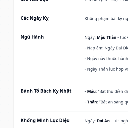
Các Ngày Kỵ
Không phạm bất kỳ ngày
Ngũ Hành
Ngày:
Mậu Thân
- tức 
- Nạp âm: Ngày Đại Dị
- Ngày này thuộc hành
- Ngày Thân lục hợp vớ
Bành Tổ Bách Kỵ Nhật
-
Mậu
: “Bất thụ điền 
-
Thân
: “Bất an sàng 
Khổng Minh Lục Diệu
Ngày:
Đại An
- tức ngà