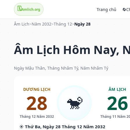
🗓️
Trang chủ
🔄
C
Amlich.org
Âm Lịch
>
Năm 2032
>
Tháng 12
>
Ngày 28
Âm Lịch Hôm Nay, N
Ngày Mậu Thân, Tháng Nhâm Tý, Năm Nhâm Tý
DƯƠNG LỊCH
ÂM LỊCH
28
26
🐒
Tháng 12 Năm 2032
Tháng 11 Năm 2
☀️ Thứ Ba, Ngày 28 Tháng 12 Năm 2032