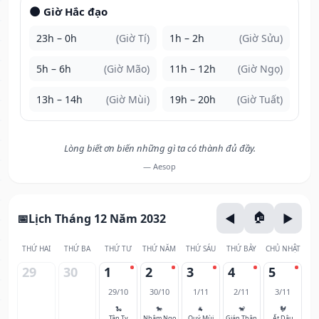
🌑 Giờ Hắc đạo
23h – 0h
(Giờ Tí)
1h – 2h
(Giờ Sửu)
5h – 6h
(Giờ Mão)
11h – 12h
(Giờ Ngọ)
13h – 14h
(Giờ Mùi)
19h – 20h
(Giờ Tuất)
Lòng biết ơn biến những gì ta có thành đủ đầy.
— Aesop
Lịch Tháng 12 Năm 2032
THỨ HAI
THỨ BA
THỨ TƯ
THỨ NĂM
THỨ SÁU
THỨ BẢY
CHỦ NHẬT
29
30
1
2
3
4
5
29/10
30/10
1/11
2/11
3/11
🐍
🐎
🐐
🐒
🐓
Tân Tỵ
Nhâm Ngọ
Quý Mùi
Giáp Thân
Ất Dậu