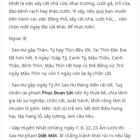
Nhất là việc xây cất nhà cửa, khai trương, cưới gả, trổ cửa,
đào kênh rạch hay tháo nước. Vì vậy, nếu quý bạn muốn
tiến hành các việc động thổ, xây cất nhà, cưới hỏi,... nên
chọn một ngày đại cát khác để thực hiện.
Ngoại lệ
:
- Sao Hư gặp Thân, Tý hay Thìn đều tốt. Tại Thìn Đắc Địa
tốt hơn hết. 6 ngày: Giáp Tý, Canh Tý, Mậu Thân, Canh
Thân, Bính Thìn, Mậu Thìn rất hợp có thể động sự. Trừ
ngày Mậu Thìn ra, còn 5 ngày còn lại kỵ chôn cất.
- Sao Hư gặp ngày Tý thì Sao Hư Đăng Viên rất tốt. Tuy
nhiên lại phạm
Phục Đoạn Sát
nên Kỵ thừa kế, chia lãnh
gia tài sự nghiệp, chôn cất, xuất hành, khởi công làm lò
nhuộm lò gốm. Nên: dứt vú trẻ em, kết dứt điều hung
hại, lấp hang lỗ, xây tường, làm cầu tiêu.
- Gặp Huyền Nhật (những ngày 7, 8, 22, 23 Âm Lịch) thì
Sao Hư phạm
Diệt Một
: ắt chẳng tránh khỏi rủi ro nếu lập