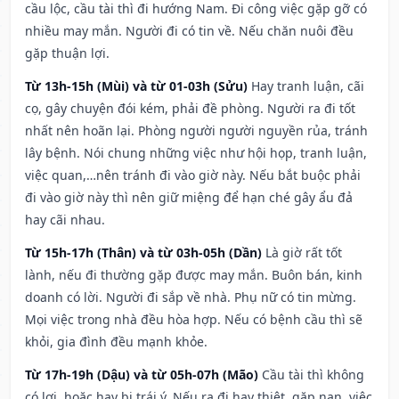
cầu lộc, cầu tài thì đi hướng Nam. Đi công việc gặp gỡ có
nhiều may mắn. Người đi có tin về. Nếu chăn nuôi đều
gặp thuận lợi.
Từ 13h-15h (Mùi) và từ 01-03h (Sửu)
Hay tranh luận, cãi
cọ, gây chuyện đói kém, phải đề phòng. Người ra đi tốt
nhất nên hoãn lại. Phòng người người nguyền rủa, tránh
lây bệnh. Nói chung những việc như hội họp, tranh luận,
việc quan,…nên tránh đi vào giờ này. Nếu bắt buộc phải
đi vào giờ này thì nên giữ miệng để hạn ché gây ẩu đả
hay cãi nhau.
Từ 15h-17h (Thân) và từ 03h-05h (Dần)
Là giờ rất tốt
lành, nếu đi thường gặp được may mắn. Buôn bán, kinh
doanh có lời. Người đi sắp về nhà. Phụ nữ có tin mừng.
Mọi việc trong nhà đều hòa hợp. Nếu có bệnh cầu thì sẽ
khỏi, gia đình đều mạnh khỏe.
Từ 17h-19h (Dậu) và từ 05h-07h (Mão)
Cầu tài thì không
có lợi, hoặc hay bị trái ý. Nếu ra đi hay thiệt, gặp nạn, việc