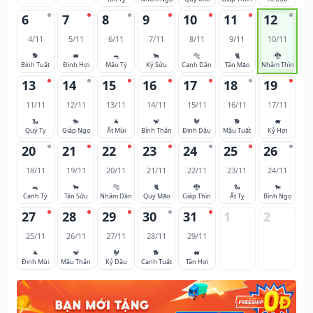
6
7
8
9
10
11
12
4/11
5/11
6/11
7/11
8/11
9/11
10/11
🐕
🐖
🐀
🐂
🐅
🐈
🐉
Bính Tuất
Đinh Hợi
Mậu Tý
Kỷ Sửu
Canh Dần
Tân Mão
Nhâm Thìn
13
14
15
16
17
18
19
11/11
12/11
13/11
14/11
15/11
16/11
17/11
🐍
🐎
🐐
🐒
🐓
🐕
🐖
Quý Tỵ
Giáp Ngọ
Ất Mùi
Bính Thân
Đinh Dậu
Mậu Tuất
Kỷ Hợi
20
21
22
23
24
25
26
18/11
19/11
20/11
21/11
22/11
23/11
24/11
🐀
🐂
🐅
🐈
🐉
🐍
🐎
Canh Tý
Tân Sửu
Nhâm Dần
Quý Mão
Giáp Thìn
Ất Tỵ
Bính Ngọ
27
28
29
30
31
1
2
25/11
26/11
27/11
28/11
29/11
🐐
🐒
🐓
🐕
🐖
Đinh Mùi
Mậu Thân
Kỷ Dậu
Canh Tuất
Tân Hợi