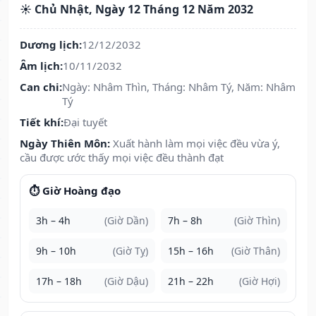
☀️ Chủ Nhật, Ngày 12 Tháng 12 Năm 2032
Dương lịch:
12/12/2032
Âm lịch:
10/11/2032
Can chi:
Ngày: Nhâm Thìn, Tháng: Nhâm Tý, Năm: Nhâm
Tý
Tiết khí:
Đại tuyết
Ngày Thiên Môn:
Xuất hành làm mọi việc đều vừa ý,
cầu được ước thấy mọi việc đều thành đạt
⏱️ Giờ Hoàng đạo
3h – 4h
(Giờ Dần)
7h – 8h
(Giờ Thìn)
9h – 10h
(Giờ Tỵ)
15h – 16h
(Giờ Thân)
17h – 18h
(Giờ Dậu)
21h – 22h
(Giờ Hợi)