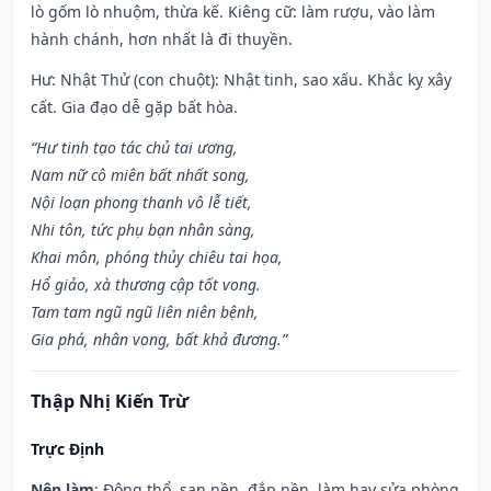
lò gốm lò nhuộm, thừa kế. Kiêng cữ: làm rượu, vào làm
hành chánh, hơn nhất là đi thuyền.
Hư: Nhật Thử (con chuột): Nhật tinh, sao xấu. Khắc kỵ xây
cất. Gia đạo dễ gặp bất hòa.
“Hư tinh tạo tác chủ tai ương,
Nam nữ cô miên bất nhất song,
Nội loạn phong thanh vô lễ tiết,
Nhi tôn, tức phụ bạn nhân sàng,
Khai môn, phóng thủy chiêu tai họa,
Hổ giảo, xà thương cập tốt vong.
Tam tam ngũ ngũ liên niên bệnh,
Gia phá, nhân vong, bất khả đương.”
Thập Nhị Kiến Trừ
Trực Định
Nên làm
: Động thổ, san nền, đắp nền, làm hay sửa phòng