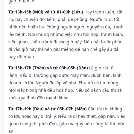
gặp thuận lợi.
Từ 13h-15h (Mùi) và từ 01-03h (Sửu)
Hay tranh luận, cãi
cọ, gây chuyện đói kém, phải đề phòng. Người ra đi tốt
nhất nên hoãn lại. Phòng người người nguyền rủa, tránh
lây bệnh. Nói chung những việc như hội họp, tranh luận,
việc quan,…nên tránh đi vào giờ này. Nếu bắt buộc phải
đi vào giờ này thì nên giữ miệng để hạn ché gây ẩu đả
hay cãi nhau.
Từ 15h-17h (Thân) và từ 03h-05h (Dần)
Là giờ rất tốt
lành, nếu đi thường gặp được may mắn. Buôn bán, kinh
doanh có lời. Người đi sắp về nhà. Phụ nữ có tin mừng.
Mọi việc trong nhà đều hòa hợp. Nếu có bệnh cầu thì sẽ
khỏi, gia đình đều mạnh khỏe.
Từ 17h-19h (Dậu) và từ 05h-07h (Mão)
Cầu tài thì không
có lợi, hoặc hay bị trái ý. Nếu ra đi hay thiệt, gặp nạn, việc
quan trọng thì phải đòn, gặp ma quỷ nên cúng tế thì mới
an.