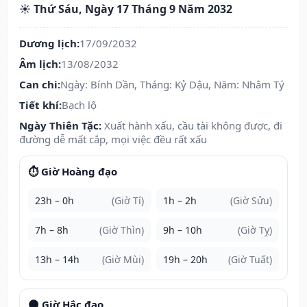
☀️ Thứ Sáu, Ngày 17 Tháng 9 Năm 2032
Dương lịch:
17/09/2032
Âm lịch:
13/08/2032
Can chi:
Ngày: Bính Dần, Tháng: Kỷ Dậu, Năm: Nhâm Tý
Tiết khí:
Bạch lộ
Ngày Thiên Tặc:
Xuất hành xấu, cầu tài không được, đi
đường dễ mất cắp, mọi việc đều rất xấu
⏱️ Giờ Hoàng đạo
23h – 0h
(Giờ Tí)
1h – 2h
(Giờ Sửu)
7h – 8h
(Giờ Thìn)
9h – 10h
(Giờ Tỵ)
13h – 14h
(Giờ Mùi)
19h – 20h
(Giờ Tuất)
🌑 Giờ Hắc đạo