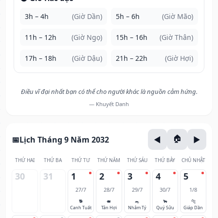
3h – 4h
(Giờ Dần)
5h – 6h
(Giờ Mão)
11h – 12h
(Giờ Ngọ)
15h – 16h
(Giờ Thân)
17h – 18h
(Giờ Dậu)
21h – 22h
(Giờ Hợi)
Điều vĩ đại nhất bạn có thể cho người khác là nguồn cảm hứng.
— Khuyết Danh
Lịch Tháng 9 Năm 2032
THỨ HAI
THỨ BA
THỨ TƯ
THỨ NĂM
THỨ SÁU
THỨ BẢY
CHỦ NHẬT
30
31
1
2
3
4
5
27/7
28/7
29/7
30/7
1/8
🐕
🐖
🐀
🐂
🐅
Canh Tuất
Tân Hợi
Nhâm Tý
Quý Sửu
Giáp Dần