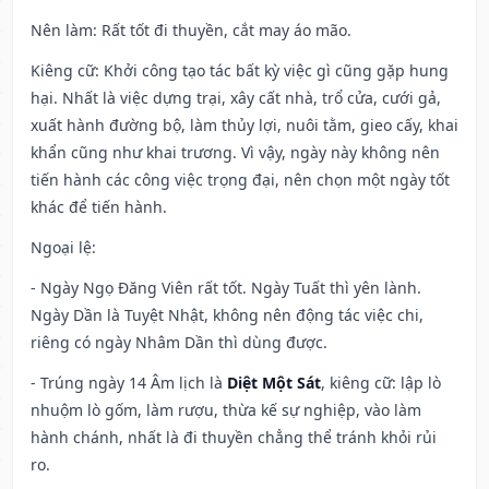
Nên làm
: Rất tốt đi thuyền, cắt may áo mão.
Kiêng cữ
: Khởi công tạo tác bất kỳ việc gì cũng gặp hung
hại. Nhất là việc dựng trại, xây cất nhà, trổ cửa, cưới gả,
xuất hành đường bộ, làm thủy lợi, nuôi tằm, gieo cấy, khai
khẩn cũng như khai trương. Vì vậy, ngày này không nên
tiến hành các công việc trọng đại, nên chọn một ngày tốt
khác để tiến hành.
Ngoại lệ
:
- Ngày Ngọ Đăng Viên rất tốt. Ngày Tuất thì yên lành.
Ngày Dần là Tuyệt Nhật, không nên động tác việc chi,
riêng có ngày Nhâm Dần thì dùng được.
- Trúng ngày 14 Âm lịch là
Diệt Một Sát
, kiêng cữ: lập lò
nhuộm lò gốm, làm rượu, thừa kế sự nghiệp, vào làm
hành chánh, nhất là đi thuyền chẳng thể tránh khỏi rủi
ro.