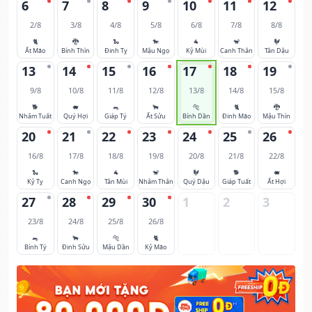
6
7
8
9
10
11
12
2/8
3/8
4/8
5/8
6/8
7/8
8/8
🐈
🐉
🐍
🐎
🐐
🐒
🐓
Ất Mão
Bính Thìn
Đinh Tỵ
Mậu Ngọ
Kỷ Mùi
Canh Thân
Tân Dậu
13
14
15
16
17
18
19
9/8
10/8
11/8
12/8
13/8
14/8
15/8
🐕
🐖
🐀
🐂
🐅
🐈
🐉
Nhâm Tuất
Quý Hợi
Giáp Tý
Ất Sửu
Bính Dần
Đinh Mão
Mậu Thìn
20
21
22
23
24
25
26
16/8
17/8
18/8
19/8
20/8
21/8
22/8
🐍
🐎
🐐
🐒
🐓
🐕
🐖
Kỷ Tỵ
Canh Ngọ
Tân Mùi
Nhâm Thân
Quý Dậu
Giáp Tuất
Ất Hợi
27
28
29
30
1
2
3
23/8
24/8
25/8
26/8
🐀
🐂
🐅
🐈
Bính Tý
Đinh Sửu
Mậu Dần
Kỷ Mão