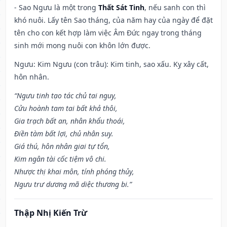
- Sao Ngưu là một trong
Thất Sát Tinh
, nếu sanh con thì
khó nuôi. Lấy tên Sao tháng, của năm hay của ngày để đặt
tên cho con kết hợp làm việc Âm Đức ngay trong tháng
sinh mới mong nuôi con khôn lớn được.
Ngưu: Kim Ngưu (con trâu): Kim tinh, sao xấu. Kỵ xây cất,
hôn nhân.
“Ngưu tinh tạo tác chủ tai nguy,
Cửu hoành tam tai bất khả thôi,
Gia trạch bất an, nhân khẩu thoái,
Điền tàm bất lợi, chủ nhân suy.
Giá thú, hôn nhân giai tự tổn,
Kim ngân tài cốc tiệm vô chi.
Nhược thị khai môn, tính phóng thủy,
Ngưu trư dương mã diệc thương bi.”
Thập Nhị Kiến Trừ