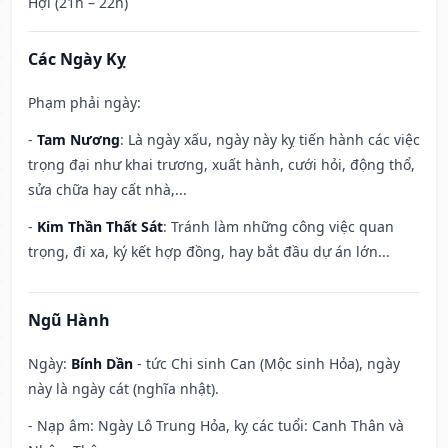
Hợi (21h – 22h)
Các Ngày Kỵ
Phạm phải ngày:
-
Tam Nương
: Là ngày xấu, ngày này kỵ tiến hành các việc
trọng đại như khai trương, xuất hành, cưới hỏi, động thổ,
sửa chữa hay cất nhà,...
-
Kim Thần Thất Sát
: Tránh làm những công việc quan
trọng, đi xa, ký kết hợp đồng, hay bắt đầu dự án lớn...
Ngũ Hành
Ngày:
Bính Dần
- tức Chi sinh Can (Mộc sinh Hỏa), ngày
này là ngày cát (nghĩa nhật).
- Nạp âm: Ngày Lô Trung Hỏa, kỵ các tuổi: Canh Thân và