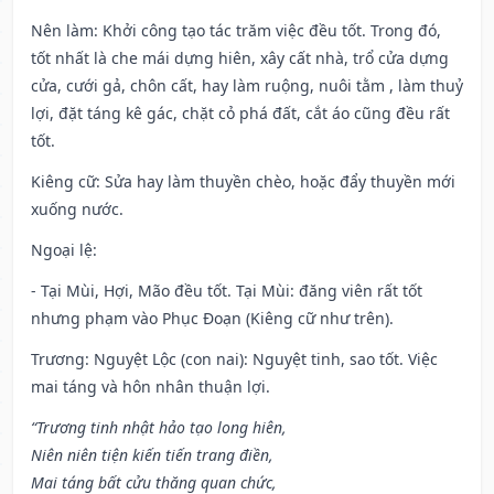
Nên làm
: Khởi công tạo tác trăm việc đều tốt. Trong đó,
tốt nhất là che mái dựng hiên, xây cất nhà, trổ cửa dựng
cửa, cưới gả, chôn cất, hay làm ruộng, nuôi tằm , làm thuỷ
lợi, đặt táng kê gác, chặt cỏ phá đất, cắt áo cũng đều rất
tốt.
Kiêng cữ
: Sửa hay làm thuyền chèo, hoặc đẩy thuyền mới
xuống nước.
Ngoại lệ
:
- Tại Mùi, Hợi, Mão đều tốt. Tại Mùi: đăng viên rất tốt
nhưng phạm vào Phục Đoạn (Kiêng cữ như trên).
Trương: Nguyệt Lộc (con nai): Nguyệt tinh, sao tốt. Việc
mai táng và hôn nhân thuận lợi.
“Trương tinh nhật hảo tạo long hiên,
Niên niên tiện kiến tiến trang điền,
Mai táng bất cửu thăng quan chức,