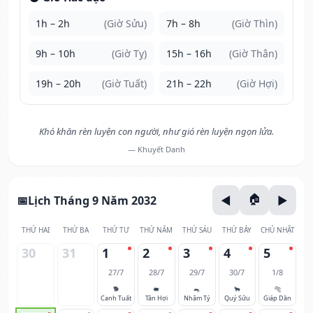
1h – 2h
(Giờ Sửu)
7h – 8h
(Giờ Thìn)
9h – 10h
(Giờ Tỵ)
15h – 16h
(Giờ Thân)
19h – 20h
(Giờ Tuất)
21h – 22h
(Giờ Hợi)
Khó khăn rèn luyện con người, như gió rèn luyện ngọn lửa.
— Khuyết Danh
Lịch Tháng 9 Năm 2032
THỨ HAI
THỨ BA
THỨ TƯ
THỨ NĂM
THỨ SÁU
THỨ BẢY
CHỦ NHẬT
30
31
1
2
3
4
5
27/7
28/7
29/7
30/7
1/8
🐕
🐖
🐀
🐂
🐅
Canh Tuất
Tân Hợi
Nhâm Tý
Quý Sửu
Giáp Dần