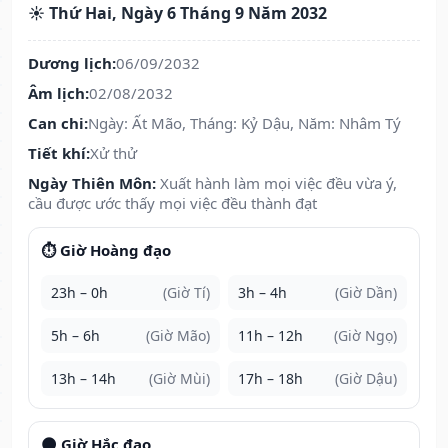
☀️ Thứ Hai, Ngày 6 Tháng 9 Năm 2032
Dương lịch:
06/09/2032
Âm lịch:
02/08/2032
Can chi:
Ngày: Ất Mão, Tháng: Kỷ Dậu, Năm: Nhâm Tý
Tiết khí:
Xử thử
Ngày Thiên Môn:
Xuất hành làm mọi việc đều vừa ý,
cầu được ước thấy mọi việc đều thành đạt
⏱️ Giờ Hoàng đạo
23h – 0h
(Giờ Tí)
3h – 4h
(Giờ Dần)
5h – 6h
(Giờ Mão)
11h – 12h
(Giờ Ngọ)
13h – 14h
(Giờ Mùi)
17h – 18h
(Giờ Dậu)
🌑 Giờ Hắc đạo