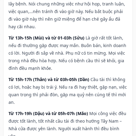
lây bệnh. Nói chung những việc như hội họp, tranh luận,
việc quan,…nên tránh đi vào giờ này. Nếu bắt buộc phải
đi vào giờ này thì nên giữ miệng để hạn ché gây ẩu đả
hay cãi nhau.
Từ 13h-15h (Mùi) và từ 01-03h (Sửu)
Là giờ rất tốt lành,
nếu đi thường gặp được may mắn. Buôn bán, kinh doanh
có lời. Người đi sắp về nhà. Phụ nữ có tin mừng. Mọi việc
trong nhà đều hòa hợp. Nếu có bệnh cầu thì sẽ khỏi, gia
đình đều mạnh khỏe.
Từ 15h-17h (Thân) và từ 03h-05h (Dần)
Cầu tài thì không
có lợi, hoặc hay bị trái ý. Nếu ra đi hay thiệt, gặp nạn, việc
quan trọng thì phải đòn, gặp ma quỷ nên cúng tế thì mới
an.
Từ 17h-19h (Dậu) và từ 05h-07h (Mão)
Mọi công việc đều
được tốt lành, tốt nhất cầu tài đi theo hướng Tây Nam –
Nhà cửa được yên lành. Người xuất hành thì đều bình