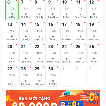
6
7
8
9
10
11
12
2/8
3/8
4/8
5/8
6/8
7/8
8/8
🐈
🐉
🐍
🐎
🐐
🐒
🐓
Ất Mão
Bính Thìn
Đinh Tỵ
Mậu Ngọ
Kỷ Mùi
Canh Thân
Tân Dậu
13
14
15
16
17
18
19
9/8
10/8
11/8
12/8
13/8
14/8
15/8
🐕
🐖
🐀
🐂
🐅
🐈
🐉
Nhâm Tuất
Quý Hợi
Giáp Tý
Ất Sửu
Bính Dần
Đinh Mão
Mậu Thìn
20
21
22
23
24
25
26
16/8
17/8
18/8
19/8
20/8
21/8
22/8
🐍
🐎
🐐
🐒
🐓
🐕
🐖
Kỷ Tỵ
Canh Ngọ
Tân Mùi
Nhâm Thân
Quý Dậu
Giáp Tuất
Ất Hợi
27
28
29
30
1
2
3
23/8
24/8
25/8
26/8
🐀
🐂
🐅
🐈
Bính Tý
Đinh Sửu
Mậu Dần
Kỷ Mão