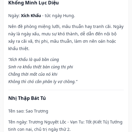
Khổng Minh Lục Diệu
Ngày:
Xích Khẩu
- tức ngày Hung.
Nên đề phòng miệng lưỡi, mâu thuẫn hay tranh cãi. Ngày
này là ngày xấu, mưu sự khó thành, dễ dẫn đến nội bộ
xảy ra cãi vã, thị phi, mâu thuẫn, làm ơn nên oán hoặc
khẩu thiệt.
“Xích Khẩu là quả bần cùng
Sinh ra khẩu thiệt bàn cùng thị phi
Chẳng thời mất của nó khi
Không thì chó cắn phân ly vợ chồng.”
Nhị Thập Bát Tú
Tên sao
: Sao Trương
Tên ngày
: Trương Nguyệt Lộc - Vạn Tu: Tốt (Kiết Tú) Tướng
tinh con nai, chủ trị ngày thứ 2.