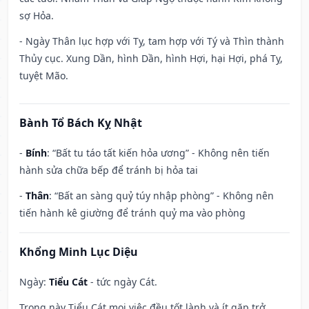
sợ Hỏa.
- Ngày Thân lục hợp với Tỵ, tam hợp với Tý và Thìn thành
Thủy cục. Xung Dần, hình Dần, hình Hợi, hại Hợi, phá Tỵ,
tuyệt Mão.
Bành Tổ Bách Kỵ Nhật
-
Bính
: “Bất tu táo tất kiến hỏa ương” - Không nên tiến
hành sửa chữa bếp để tránh bị hỏa tai
-
Thân
: “Bất an sàng quỷ túy nhập phòng” - Không nên
tiến hành kê giường để tránh quỷ ma vào phòng
Khổng Minh Lục Diệu
Ngày:
Tiểu Cát
- tức ngày Cát.
Trong này Tiểu Cát mọi việc đều tốt lành và ít gặp trở