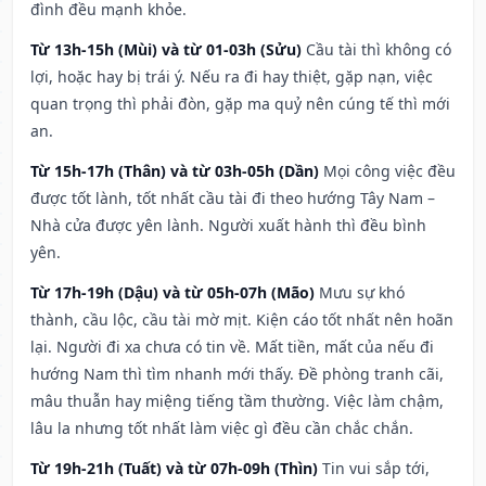
đình đều mạnh khỏe.
Từ 13h-15h (Mùi) và từ 01-03h (Sửu)
Cầu tài thì không có
lợi, hoặc hay bị trái ý. Nếu ra đi hay thiệt, gặp nạn, việc
quan trọng thì phải đòn, gặp ma quỷ nên cúng tế thì mới
an.
Từ 15h-17h (Thân) và từ 03h-05h (Dần)
Mọi công việc đều
được tốt lành, tốt nhất cầu tài đi theo hướng Tây Nam –
Nhà cửa được yên lành. Người xuất hành thì đều bình
yên.
Từ 17h-19h (Dậu) và từ 05h-07h (Mão)
Mưu sự khó
thành, cầu lộc, cầu tài mờ mịt. Kiện cáo tốt nhất nên hoãn
lại. Người đi xa chưa có tin về. Mất tiền, mất của nếu đi
hướng Nam thì tìm nhanh mới thấy. Đề phòng tranh cãi,
mâu thuẫn hay miệng tiếng tầm thường. Việc làm chậm,
lâu la nhưng tốt nhất làm việc gì đều cần chắc chắn.
Từ 19h-21h (Tuất) và từ 07h-09h (Thìn)
Tin vui sắp tới,