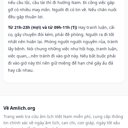
nếu cầu lộc, cầu tài thì đi hướng Nam. Đi công việc gặp
gỡ có nhiều may mắn. Người đi có tin về. Nếu chăn nuôi
đều gặp thuận lợi.
Từ 21h-23h (Hợi) và từ 09h-11h (Tị)
Hay tranh luận, cãi
cọ, gây chuyện đói kém, phải đề phòng. Người ra đi tốt
nhất nên hoãn lại. Phòng người người nguyền rủa, tránh
lây bệnh. Nói chung những việc như hội họp, tranh luận,
việc quan,…nên tránh đi vào giờ này. Nếu bắt buộc phải
đi vào giờ này thì nên giữ miệng để hạn ché gây ẩu đả
hay cãi nhau.
Về Amlich.org
Trang web tra cứu âm lịch Việt Nam miễn phí, cung cấp thông
tin chính xác về ngày âm lịch, can chi, con giáp, ngày tốt xấu