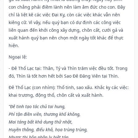
con chẳng phải điềm lành nên làm âm đức cho con. Đây
chỉ là liệt kê các việc Đại Kỵ, còn các việc khác vẫn nên
kiêng cữ. Vì vậy, nếu quý bạn có dự định các công việc
liên quan đến khởi công xây dựng, chôn cất, cưới gả và
xuất hành quý bạn nên chọn một ngày tốt khác để thực
hiện.
Ngoại lệ
:
- Đê Thổ Lạc tại: Thân, Tý và Thìn trăm việc đều tốt. Trong
đó, Thìn là tốt hơn hết bởi Sao Đê Đăng Viên tại Thìn.
Đê Thổ Lạc (con nhím): Thổ tinh, sao xấu. Khắc kỵ các việc:
khai trương, động thổ, chôn cất và xuất hành.
“Đê tinh tạo tác chủ tai hung,
Phí tận điền viên, thương khố không,
Mai táng bất khả dụng thử nhật,
Huyền thằng, điếu khả, họa trùng trùng,
Nhược thị hôn nhân ly biệt tán,