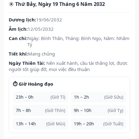
☀️ Thứ Bảy, Ngày 19 Tháng 6 Năm 2032
Dương lịch:
19/06/2032
Âm lịch:
12/05/2032
Can chi:
Ngày: Bính Thân, Tháng: Bính Ngọ, Năm: Nhâm
Tý
Tiết khí:
Mang chủng
Ngày Thiên Tài:
Nên xuất hành, cầu tài thắng lợi, được
người tốt giúp đỡ, mọi việc đều thuận
⏱️ Giờ Hoàng đạo
23h – 0h
(Giờ Tí)
1h – 2h
(Giờ Sửu)
7h – 8h
(Giờ Thìn)
9h – 10h
(Giờ Tỵ)
13h – 14h
(Giờ Mùi)
19h – 20h
(Giờ Tuất)