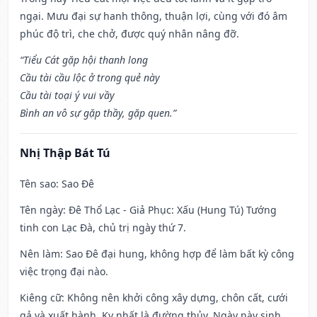
ngại. Mưu đại sự hanh thông, thuận lợi, cùng với đó âm
phúc độ trì, che chở, được quý nhân nâng đỡ.
“Tiểu Cát gặp hội thanh long
Cầu tài cầu lộc ở trong quẻ này
Cầu tài toại ý vui vầy
Bình an vô sự gặp thầy, gặp quen.”
Nhị Thập Bát Tú
Tên sao
: Sao Đê
Tên ngày
: Đê Thổ Lạc - Giả Phục: Xấu (Hung Tú) Tướng
tinh con Lạc Đà, chủ trị ngày thứ 7.
Nên làm
: Sao Đê đại hung, không hợp để làm bất kỳ công
việc trọng đại nào.
Kiêng cữ
: Không nên khởi công xây dựng, chôn cất, cưới
gả và xuất hành. Kỵ nhất là đường thủy. Ngày này sinh