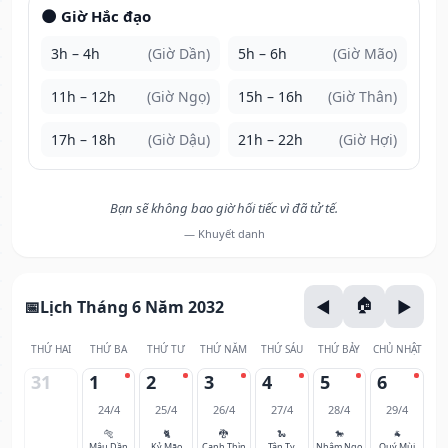
🌑 Giờ Hắc đạo
3h – 4h
(Giờ Dần)
5h – 6h
(Giờ Mão)
11h – 12h
(Giờ Ngọ)
15h – 16h
(Giờ Thân)
17h – 18h
(Giờ Dậu)
21h – 22h
(Giờ Hợi)
Bạn sẽ không bao giờ hối tiếc vì đã tử tế.
— Khuyết danh
Lịch Tháng 6 Năm 2032
THỨ HAI
THỨ BA
THỨ TƯ
THỨ NĂM
THỨ SÁU
THỨ BẢY
CHỦ NHẬT
31
1
2
3
4
5
6
24/4
25/4
26/4
27/4
28/4
29/4
🐅
🐈
🐉
🐍
🐎
🐐
Mậu Dần
Kỷ Mão
Canh Thìn
Tân Tỵ
Nhâm Ngọ
Quý Mùi