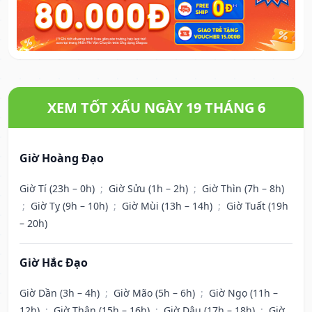
XEM TỐT XẤU NGÀY 19 THÁNG 6
Giờ Hoàng Đạo
Giờ Tí (23h – 0h)
;
Giờ Sửu (1h – 2h)
;
Giờ Thìn (7h – 8h)
;
Giờ Tỵ (9h – 10h)
;
Giờ Mùi (13h – 14h)
;
Giờ Tuất (19h
– 20h)
Giờ Hắc Đạo
Giờ Dần (3h – 4h)
;
Giờ Mão (5h – 6h)
;
Giờ Ngọ (11h –
12h)
;
Giờ Thân (15h – 16h)
;
Giờ Dậu (17h – 18h)
;
Giờ