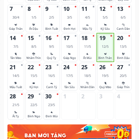
7
8
9
10
11
12
13
30/4
1/5
2/5
3/5
4/5
5/5
6/5
🐒
🐓
🐕
🐖
🐀
🐂
🐅
Giáp Thân
Ất Dậu
Bính Tuất
Đinh Hợi
Mậu Tý
Kỷ Sửu
Canh Dần
14
15
16
17
18
19
20
7/5
8/5
9/5
10/5
11/5
12/5
13/5
🐈
🐉
🐍
🐎
🐐
🐒
🐓
Tân Mão
Nhâm Thìn
Quý Tỵ
Giáp Ngọ
Ất Mùi
Bính Thân
Đinh Dậu
21
22
23
24
25
26
27
14/5
15/5
16/5
17/5
18/5
19/5
20/5
🐕
🐖
🐀
🐂
🐅
🐈
🐉
Mậu Tuất
Kỷ Hợi
Canh Tý
Tân Sửu
Nhâm Dần
Quý Mão
Giáp Thìn
28
29
30
1
2
3
4
21/5
22/5
23/5
🐍
🐎
🐐
Ất Tỵ
Bính Ngọ
Đinh Mùi