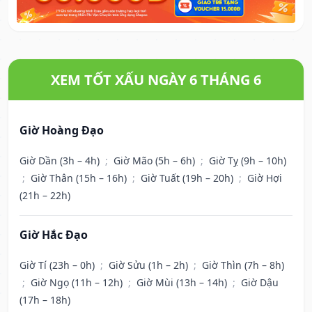
XEM TỐT XẤU NGÀY 6 THÁNG 6
Giờ Hoàng Đạo
Giờ Dần (3h – 4h)
;
Giờ Mão (5h – 6h)
;
Giờ Tỵ (9h – 10h)
;
Giờ Thân (15h – 16h)
;
Giờ Tuất (19h – 20h)
;
Giờ Hợi
(21h – 22h)
Giờ Hắc Đạo
Giờ Tí (23h – 0h)
;
Giờ Sửu (1h – 2h)
;
Giờ Thìn (7h – 8h)
;
Giờ Ngọ (11h – 12h)
;
Giờ Mùi (13h – 14h)
;
Giờ Dậu
(17h – 18h)