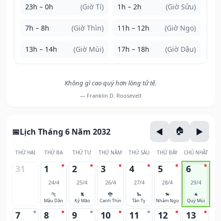
23h – 0h
(Giờ Tí)
1h – 2h
(Giờ Sửu)
7h – 8h
(Giờ Thìn)
11h – 12h
(Giờ Ngọ)
13h – 14h
(Giờ Mùi)
17h – 18h
(Giờ Dậu)
Không gì cao quý hơn lòng tử tế.
— Franklin D. Roosevelt
Lịch Tháng 6 Năm 2032
THỨ HAI
THỨ BA
THỨ TƯ
THỨ NĂM
THỨ SÁU
THỨ BẢY
CHỦ NHẬT
31
1
2
3
4
5
6
24/4
25/4
26/4
27/4
28/4
29/4
🐅
🐈
🐉
🐍
🐎
🐐
Mậu Dần
Kỷ Mão
Canh Thìn
Tân Tỵ
Nhâm Ngọ
Quý Mùi
7
8
9
10
11
12
13