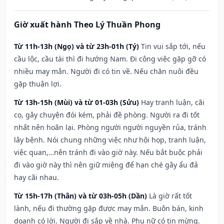
Giờ xuất hành Theo Lý Thuần Phong
Từ 11h-13h (Ngọ) và từ 23h-01h (Tý)
Tin vui sắp tới, nếu
cầu lộc, cầu tài thì đi hướng Nam. Đi công việc gặp gỡ có
nhiều may mắn. Người đi có tin về. Nếu chăn nuôi đều
gặp thuận lợi.
Từ 13h-15h (Mùi) và từ 01-03h (Sửu)
Hay tranh luận, cãi
cọ, gây chuyện đói kém, phải đề phòng. Người ra đi tốt
nhất nên hoãn lại. Phòng người người nguyền rủa, tránh
lây bệnh. Nói chung những việc như hội họp, tranh luận,
việc quan,…nên tránh đi vào giờ này. Nếu bắt buộc phải
đi vào giờ này thì nên giữ miệng để hạn ché gây ẩu đả
hay cãi nhau.
Từ 15h-17h (Thân) và từ 03h-05h (Dần)
Là giờ rất tốt
lành, nếu đi thường gặp được may mắn. Buôn bán, kinh
doanh có lời. Người đi sắp về nhà. Phụ nữ có tin mừng.