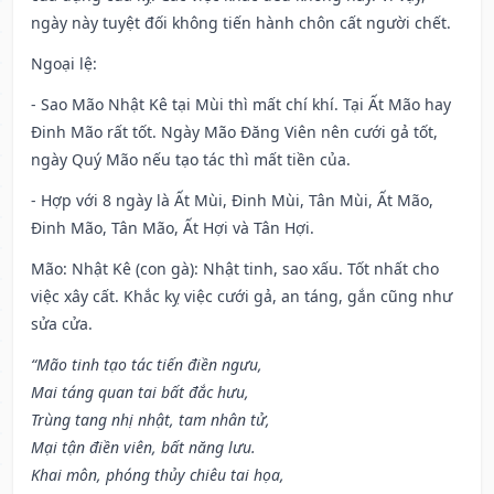
ngày này tuyệt đối không tiến hành chôn cất người chết.
Ngoại lệ
:
- Sao Mão Nhật Kê tại Mùi thì mất chí khí. Tại Ất Mão hay
Đinh Mão rất tốt. Ngày Mão Đăng Viên nên cưới gả tốt,
ngày Quý Mão nếu tạo tác thì mất tiền của.
- Hợp với 8 ngày là Ất Mùi, Đinh Mùi, Tân Mùi, Ất Mão,
Đinh Mão, Tân Mão, Ất Hợi và Tân Hợi.
Mão: Nhật Kê (con gà): Nhật tinh, sao xấu. Tốt nhất cho
việc xây cất. Khắc kỵ việc cưới gả, an táng, gắn cũng như
sửa cửa.
“Mão tinh tạo tác tiến điền ngưu,
Mai táng quan tai bất đắc hưu,
Trùng tang nhị nhật, tam nhân tử,
Mại tận điền viên, bất năng lưu.
Khai môn, phóng thủy chiêu tai họa,