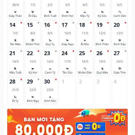
30/4
1/5
2/5
3/5
4/5
5/5
6/5
🐒
🐓
🐕
🐖
🐀
🐂
🐅
Giáp Thân
Ất Dậu
Bính Tuất
Đinh Hợi
Mậu Tý
Kỷ Sửu
Canh Dần
14
15
16
17
18
19
20
7/5
8/5
9/5
10/5
11/5
12/5
13/5
🐈
🐉
🐍
🐎
🐐
🐒
🐓
Tân Mão
Nhâm Thìn
Quý Tỵ
Giáp Ngọ
Ất Mùi
Bính Thân
Đinh Dậu
21
22
23
24
25
26
27
14/5
15/5
16/5
17/5
18/5
19/5
20/5
🐕
🐖
🐀
🐂
🐅
🐈
🐉
Mậu Tuất
Kỷ Hợi
Canh Tý
Tân Sửu
Nhâm Dần
Quý Mão
Giáp Thìn
28
29
30
1
2
3
4
21/5
22/5
23/5
🐍
🐎
🐐
Ất Tỵ
Bính Ngọ
Đinh Mùi