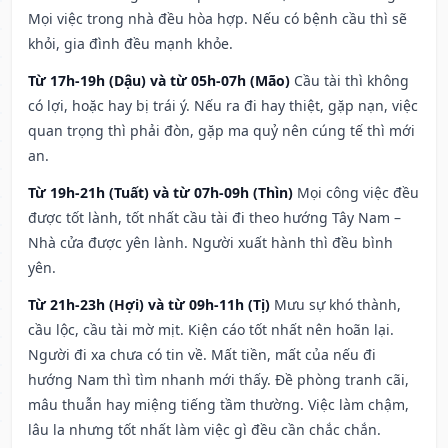
Mọi việc trong nhà đều hòa hợp. Nếu có bệnh cầu thì sẽ
khỏi, gia đình đều mạnh khỏe.
Từ 17h-19h (Dậu) và từ 05h-07h (Mão)
Cầu tài thì không
có lợi, hoặc hay bị trái ý. Nếu ra đi hay thiệt, gặp nạn, việc
quan trọng thì phải đòn, gặp ma quỷ nên cúng tế thì mới
an.
Từ 19h-21h (Tuất) và từ 07h-09h (Thìn)
Mọi công việc đều
được tốt lành, tốt nhất cầu tài đi theo hướng Tây Nam –
Nhà cửa được yên lành. Người xuất hành thì đều bình
yên.
Từ 21h-23h (Hợi) và từ 09h-11h (Tị)
Mưu sự khó thành,
cầu lộc, cầu tài mờ mịt. Kiện cáo tốt nhất nên hoãn lại.
Người đi xa chưa có tin về. Mất tiền, mất của nếu đi
hướng Nam thì tìm nhanh mới thấy. Đề phòng tranh cãi,
mâu thuẫn hay miệng tiếng tầm thường. Việc làm chậm,
lâu la nhưng tốt nhất làm việc gì đều cần chắc chắn.