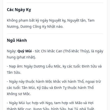
Các Ngày Kỵ
Không phạm bất kỳ ngày Nguyệt kỵ, Nguyệt tận, Tam
Nương, Dương Công Kỵ Nhật nào.
Ngũ Hành
Ngày:
Quý Mùi
- tức Chi khắc Can (Thổ khắc Thủy), là ngày
hung (phạt nhật).
- Nạp âm: Ngày Dương Liễu Mộc, kỵ các tuổi: Đinh Sửu và
Tân Sửu.
- Ngày này thuộc hành Mộc khắc với hành Thổ, ngoại trừ
các tuổi: Tân Mùi, Kỷ Dậu và Đinh Tỵ thuộc hành Thổ
không sợ Mộc.
- Ngày Mùi lục hợp với Ngọ, tam hợp với Mão và Hợi
thành Mộc cục. Xung Sửu, hình Sửu, hại Tý, phá Tuất,