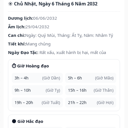
☀️ Chủ Nhật, Ngày 6 Tháng 6 Năm 2032
Dương lịch:
06/06/2032
Âm lịch:
29/04/2032
Can chi:
Ngày: Quý Mùi, Tháng: Ất Tỵ, Năm: Nhâm Tý
Tiết khí:
Mang chủng
Ngày Đạo Tặc:
Rất xấu, xuất hành bị hại, mất của
⏱️ Giờ Hoàng đạo
3h – 4h
(Giờ Dần)
5h – 6h
(Giờ Mão)
9h – 10h
(Giờ Tỵ)
15h – 16h
(Giờ Thân)
19h – 20h
(Giờ Tuất)
21h – 22h
(Giờ Hợi)
🌑 Giờ Hắc đạo