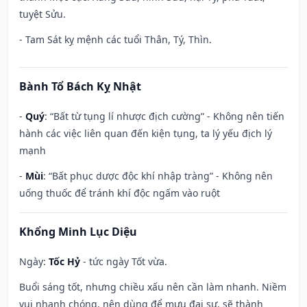
tuyệt Sửu.
- Tam Sát kỵ mệnh các tuổi Thân, Tý, Thìn.
Bành Tổ Bách Kỵ Nhật
-
Quý
: “Bất từ tụng lí nhược địch cường” - Không nên tiến
hành các việc liên quan đến kiện tụng, ta lý yếu địch lý
mạnh
-
Mùi
: “Bất phục dược độc khí nhập tràng” - Không nên
uống thuốc để tránh khí độc ngấm vào ruột
Khổng Minh Lục Diệu
Ngày:
Tốc Hỷ
- tức ngày Tốt vừa.
Buổi sáng tốt, nhưng chiều xấu nên cần làm nhanh. Niềm
vui nhanh chóng, nên dùng để mưu đại sự, sẽ thành