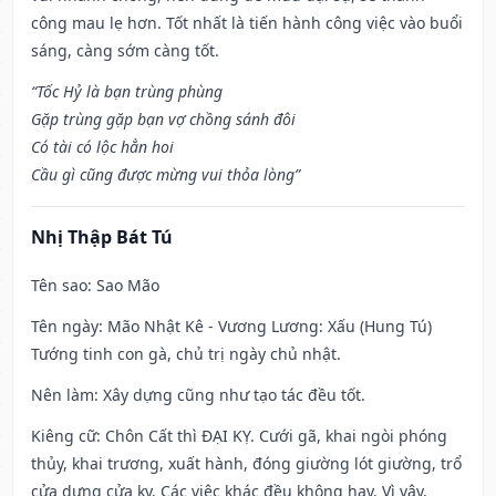
công mau lẹ hơn. Tốt nhất là tiến hành công việc vào buổi
sáng, càng sớm càng tốt.
“Tốc Hỷ là bạn trùng phùng
Gặp trùng gặp bạn vợ chồng sánh đôi
Có tài có lộc hẳn hoi
Cầu gì cũng được mừng vui thỏa lòng”
Nhị Thập Bát Tú
Tên sao
: Sao Mão
Tên ngày
: Mão Nhật Kê - Vương Lương: Xấu (Hung Tú)
Tướng tinh con gà, chủ trị ngày chủ nhật.
Nên làm
: Xây dựng cũng như tạo tác đều tốt.
Kiêng cữ
: Chôn Cất thì ĐẠI KỴ. Cưới gã, khai ngòi phóng
thủy, khai trương, xuất hành, đóng giường lót giường, trổ
cửa dựng cửa kỵ. Các việc khác đều không hay. Vì vậy,