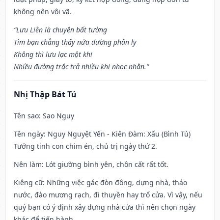
không nên vội vã.
“Lưu Liên là chuyện bất tường
Tìm bạn chẳng thấy nửa đường phân ly
Không thì lưu lạc một khi
Nhiều đường trắc trở nhiều khi nhọc nhằn.”
Nhị Thập Bát Tú
Tên sao
: Sao Nguy
Tên ngày
: Nguy Nguyệt Yến - Kiên Đàm: Xấu (Bình Tú)
Tướng tinh con chim én, chủ trị ngày thứ 2.
Nên làm
: Lót giường bình yên, chôn cất rất tốt.
Kiêng cữ
: Những việc gác đòn đông, dựng nhà, tháo
nước, đào mương rạch, đi thuyền hay trổ cửa. Vì vậy, nếu
quý bạn có ý định xây dựng nhà cửa thì nên chọn ngày
khác để tiến hành.