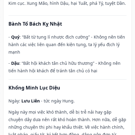
Kim cục. Xung Mão, hình Dậu, hại Tuất, phá Tý, tuyệt Dần.
Bành Tổ Bách Kỵ Nhật
-
Quý
: “Bất từ tụng lí nhược địch cường” - Không nên tiến
hành các việc liên quan đến kiện tụng, ta lý yếu địch lý
mạnh
-
Dậu
: “Bất hội khách tân chủ hữu thương” - Không nên
tiến hành hội khách để tránh tân chủ có hại
Khổng Minh Lục Diệu
Ngày:
Lưu Liên
- tức ngày Hung.
Ngày này mọi việc khó thành, dễ bị trễ nải hay gặp
chuyện dây dưa nên rất khó hoàn thành. Hơn nữa, dễ gặp
những chuyện thị phi hay khẩu thiệt. Về việc hành chính,
luật pháp, giấy tờ, ký kết hợp đồng, dâng nộp đơn từ