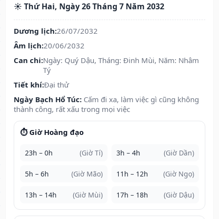
☀️ Thứ Hai, Ngày 26 Tháng 7 Năm 2032
Dương lịch:
26/07/2032
Âm lịch:
20/06/2032
Can chi:
Ngày: Quý Dậu, Tháng: Đinh Mùi, Năm: Nhâm
Tý
Tiết khí:
Đại thử
Ngày Bạch Hổ Túc:
Cấm đi xa, làm việc gì cũng không
thành công, rất xấu trong mọi việc
⏱️ Giờ Hoàng đạo
23h – 0h
(Giờ Tí)
3h – 4h
(Giờ Dần)
5h – 6h
(Giờ Mão)
11h – 12h
(Giờ Ngọ)
13h – 14h
(Giờ Mùi)
17h – 18h
(Giờ Dậu)