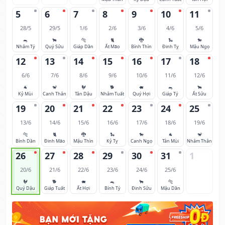
5
6
7
8
9
10
11
28/5
29/5
1/6
2/6
3/6
4/6
5/6
🐀
🐂
🐅
🐈
🐉
🐍
🐎
Nhâm Tý
Quý Sửu
Giáp Dần
Ất Mão
Bính Thìn
Đinh Tỵ
Mậu Ngọ
12
13
14
15
16
17
18
6/6
7/6
8/6
9/6
10/6
11/6
12/6
🐐
🐒
🐓
🐕
🐖
🐀
🐂
Kỷ Mùi
Canh Thân
Tân Dậu
Nhâm Tuất
Quý Hợi
Giáp Tý
Ất Sửu
19
20
21
22
23
24
25
13/6
14/6
15/6
16/6
17/6
18/6
19/6
🐅
🐈
🐉
🐍
🐎
🐐
🐒
Bính Dần
Đinh Mão
Mậu Thìn
Kỷ Tỵ
Canh Ngọ
Tân Mùi
Nhâm Thân
26
27
28
29
30
31
1
20/6
21/6
22/6
23/6
24/6
25/6
🐓
🐕
🐖
🐀
🐂
🐅
Quý Dậu
Giáp Tuất
Ất Hợi
Bính Tý
Đinh Sửu
Mậu Dần