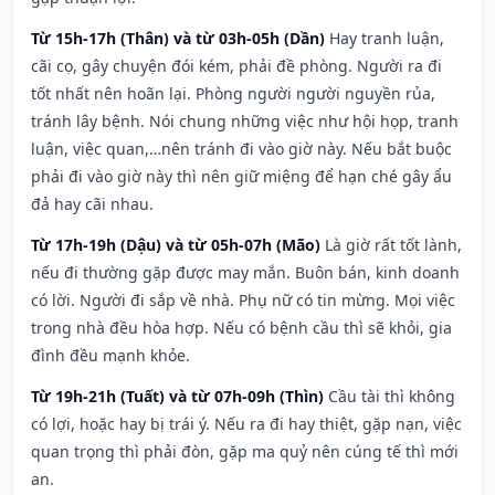
Từ 15h-17h (Thân) và từ 03h-05h (Dần)
Hay tranh luận,
cãi cọ, gây chuyện đói kém, phải đề phòng. Người ra đi
tốt nhất nên hoãn lại. Phòng người người nguyền rủa,
tránh lây bệnh. Nói chung những việc như hội họp, tranh
luận, việc quan,…nên tránh đi vào giờ này. Nếu bắt buộc
phải đi vào giờ này thì nên giữ miệng để hạn ché gây ẩu
đả hay cãi nhau.
Từ 17h-19h (Dậu) và từ 05h-07h (Mão)
Là giờ rất tốt lành,
nếu đi thường gặp được may mắn. Buôn bán, kinh doanh
có lời. Người đi sắp về nhà. Phụ nữ có tin mừng. Mọi việc
trong nhà đều hòa hợp. Nếu có bệnh cầu thì sẽ khỏi, gia
đình đều mạnh khỏe.
Từ 19h-21h (Tuất) và từ 07h-09h (Thìn)
Cầu tài thì không
có lợi, hoặc hay bị trái ý. Nếu ra đi hay thiệt, gặp nạn, việc
quan trọng thì phải đòn, gặp ma quỷ nên cúng tế thì mới
an.