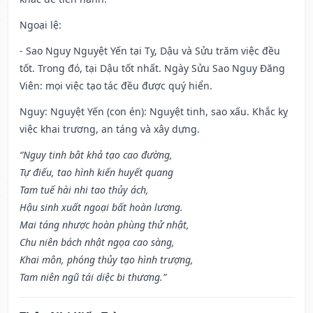
Ngoại lệ
:
- Sao Nguy Nguyệt Yến tại Tỵ, Dậu và Sửu trăm việc đều
tốt. Trong đó, tại Dậu tốt nhất. Ngày Sửu Sao Nguy Đăng
Viên: mọi việc tạo tác đều được quý hiển.
Nguy: Nguyệt Yến (con én): Nguyệt tinh, sao xấu. Khắc kỵ
việc khai trương, an táng và xây dựng.
“Nguy tinh bât khả tạo cao đường,
Tự điếu, tao hình kiến huyết quang
Tam tuế hài nhi tao thủy ách,
Hậu sinh xuất ngoại bất hoàn lương.
Mai táng nhược hoàn phùng thử nhật,
Chu niên bách nhật ngọa cao sàng,
Khai môn, phóng thủy tạo hình trượng,
Tam niên ngũ tái diệc bi thương.”