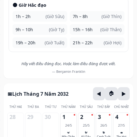
🌑 Giờ Hắc đạo
1h – 2h
(Giờ Sửu)
7h – 8h
(Giờ Thìn)
9h – 10h
(Giờ Tỵ)
15h – 16h
(Giờ Thân)
19h – 20h
(Giờ Tuất)
21h – 22h
(Giờ Hợi)
Hãy viết điều đáng đọc. Hoặc làm điều đáng được viết.
— Benjamin Franklin
Lịch Tháng 7 Năm 2032
THỨ HAI
THỨ BA
THỨ TƯ
THỨ NĂM
THỨ SÁU
THỨ BẢY
CHỦ NHẬT
28
29
30
1
2
3
4
24/5
25/5
26/5
27/5
🐒
🐓
🐕
🐖
Mậu Thân
Kỷ Dậu
Canh Tuất
Tân Hợi