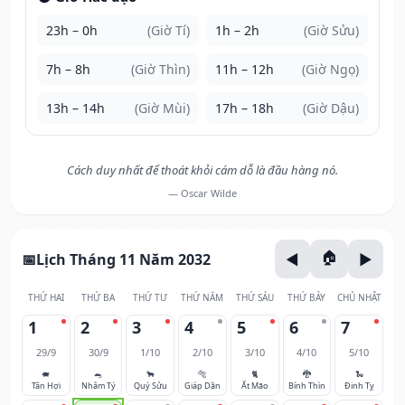
23h – 0h
(Giờ Tí)
1h – 2h
(Giờ Sửu)
7h – 8h
(Giờ Thìn)
11h – 12h
(Giờ Ngọ)
13h – 14h
(Giờ Mùi)
17h – 18h
(Giờ Dậu)
Cách duy nhất để thoát khỏi cám dỗ là đầu hàng nó.
— Oscar Wilde
Lịch Tháng 11 Năm 2032
THỨ HAI
THỨ BA
THỨ TƯ
THỨ NĂM
THỨ SÁU
THỨ BẢY
CHỦ NHẬT
1
2
3
4
5
6
7
29/9
30/9
1/10
2/10
3/10
4/10
5/10
🐖
🐀
🐂
🐅
🐈
🐉
🐍
Tân Hợi
Nhâm Tý
Quý Sửu
Giáp Dần
Ất Mão
Bính Thìn
Đinh Tỵ