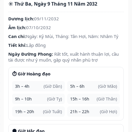
☀️ Thứ Ba, Ngày 9 Tháng 11 Năm 2032
Dương lịch:
09/11/2032
Âm lịch:
07/10/2032
Can chi:
Ngày: Kỷ Mùi, Tháng: Tân Hợi, Năm: Nhâm Tý
Tiết khí:
Lập đông
Ngày Đường Phong:
Rất tốt, xuất hành thuận lợi, cầu
tài được như ý muốn, gặp quý nhân phù trợ
⏱️ Giờ Hoàng đạo
3h – 4h
(Giờ Dần)
5h – 6h
(Giờ Mão)
9h – 10h
(Giờ Tỵ)
15h – 16h
(Giờ Thân)
19h – 20h
(Giờ Tuất)
21h – 22h
(Giờ Hợi)
🌑 Giờ Hắc đạo