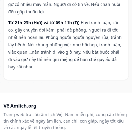
gỡ có nhiều may mắn. Người đi có tin về. Nếu chăn nuôi
đều gặp thuận lợi.
Từ 21h-23h (Hợi) và từ 09h-11h (Tị)
Hay tranh luận, cãi
cọ, gây chuyện đói kém, phải đề phòng. Người ra đi tốt
nhất nên hoãn lại. Phòng người người nguyền rủa, tránh
lây bệnh. Nói chung những việc như hội họp, tranh luận,
việc quan,…nên tránh đi vào giờ này. Nếu bắt buộc phải
đi vào giờ này thì nên giữ miệng để hạn ché gây ẩu đả
hay cãi nhau.
Về Amlich.org
Trang web tra cứu âm lịch Việt Nam miễn phí, cung cấp thông
tin chính xác về ngày âm lịch, can chi, con giáp, ngày tốt xấu
và các ngày lễ tết truyền thống.