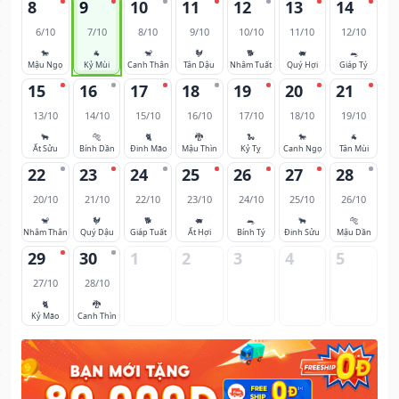
8
9
10
11
12
13
14
6/10
7/10
8/10
9/10
10/10
11/10
12/10
🐎
🐐
🐒
🐓
🐕
🐖
🐀
Mậu Ngọ
Kỷ Mùi
Canh Thân
Tân Dậu
Nhâm Tuất
Quý Hợi
Giáp Tý
15
16
17
18
19
20
21
13/10
14/10
15/10
16/10
17/10
18/10
19/10
🐂
🐅
🐈
🐉
🐍
🐎
🐐
Ất Sửu
Bính Dần
Đinh Mão
Mậu Thìn
Kỷ Tỵ
Canh Ngọ
Tân Mùi
22
23
24
25
26
27
28
20/10
21/10
22/10
23/10
24/10
25/10
26/10
🐒
🐓
🐕
🐖
🐀
🐂
🐅
Nhâm Thân
Quý Dậu
Giáp Tuất
Ất Hợi
Bính Tý
Đinh Sửu
Mậu Dần
29
30
1
2
3
4
5
27/10
28/10
🐈
🐉
Kỷ Mão
Canh Thìn