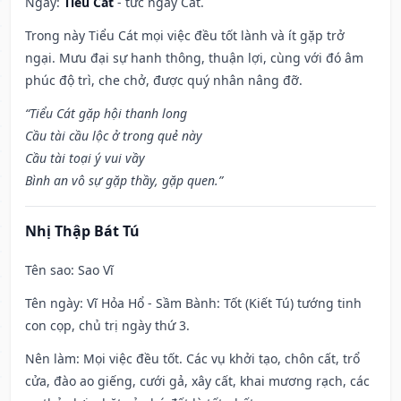
Ngày:
Tiểu Cát
- tức ngày Cát.
Trong này Tiểu Cát mọi việc đều tốt lành và ít gặp trở
ngại. Mưu đại sự hanh thông, thuận lợi, cùng với đó âm
phúc độ trì, che chở, được quý nhân nâng đỡ.
“Tiểu Cát gặp hội thanh long
Cầu tài cầu lộc ở trong quẻ này
Cầu tài toại ý vui vầy
Bình an vô sự gặp thầy, gặp quen.”
Nhị Thập Bát Tú
Tên sao
: Sao Vĩ
Tên ngày
: Vĩ Hỏa Hổ - Sầm Bành: Tốt (Kiết Tú) tướng tinh
con cọp, chủ trị ngày thứ 3.
Nên làm
: Mọi việc đều tốt. Các vụ khởi tạo, chôn cất, trổ
cửa, đào ao giếng, cưới gả, xây cất, khai mương rạch, các