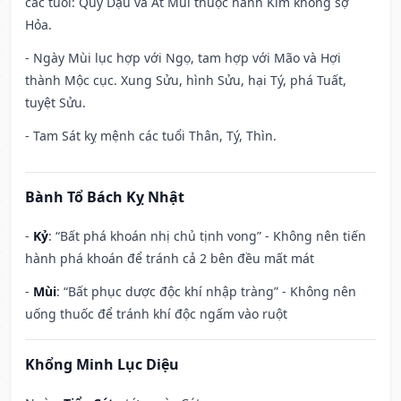
các tuổi: Quý Dậu và Ất Mùi thuộc hành Kim không sợ
Hỏa.
- Ngày Mùi lục hợp với Ngọ, tam hợp với Mão và Hợi
thành Mộc cục. Xung Sửu, hình Sửu, hại Tý, phá Tuất,
tuyệt Sửu.
- Tam Sát kỵ mệnh các tuổi Thân, Tý, Thìn.
Bành Tổ Bách Kỵ Nhật
-
Kỷ
: “Bất phá khoán nhị chủ tịnh vong” - Không nên tiến
hành phá khoán để tránh cả 2 bên đều mất mát
-
Mùi
: “Bất phục dược độc khí nhập tràng” - Không nên
uống thuốc để tránh khí độc ngấm vào ruột
Khổng Minh Lục Diệu