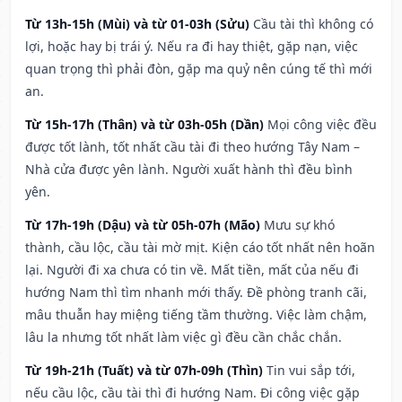
Từ 13h-15h (Mùi) và từ 01-03h (Sửu)
Cầu tài thì không có
lợi, hoặc hay bị trái ý. Nếu ra đi hay thiệt, gặp nạn, việc
quan trọng thì phải đòn, gặp ma quỷ nên cúng tế thì mới
an.
Từ 15h-17h (Thân) và từ 03h-05h (Dần)
Mọi công việc đều
được tốt lành, tốt nhất cầu tài đi theo hướng Tây Nam –
Nhà cửa được yên lành. Người xuất hành thì đều bình
yên.
Từ 17h-19h (Dậu) và từ 05h-07h (Mão)
Mưu sự khó
thành, cầu lộc, cầu tài mờ mịt. Kiện cáo tốt nhất nên hoãn
lại. Người đi xa chưa có tin về. Mất tiền, mất của nếu đi
hướng Nam thì tìm nhanh mới thấy. Đề phòng tranh cãi,
mâu thuẫn hay miệng tiếng tầm thường. Việc làm chậm,
lâu la nhưng tốt nhất làm việc gì đều cần chắc chắn.
Từ 19h-21h (Tuất) và từ 07h-09h (Thìn)
Tin vui sắp tới,
nếu cầu lộc, cầu tài thì đi hướng Nam. Đi công việc gặp