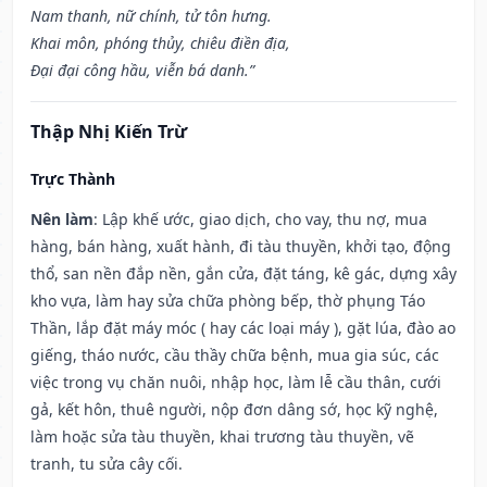
Nam thanh, nữ chính, tử tôn hưng.
Khai môn, phóng thủy, chiêu điền địa,
Đại đại công hầu, viễn bá danh.”
Thập Nhị Kiến Trừ
Trực Thành
Nên làm
: Lập khế ước, giao dịch, cho vay, thu nợ, mua
hàng, bán hàng, xuất hành, đi tàu thuyền, khởi tạo, động
thổ, san nền đắp nền, gắn cửa, đặt táng, kê gác, dựng xây
kho vựa, làm hay sửa chữa phòng bếp, thờ phụng Táo
Thần, lắp đặt máy móc ( hay các loại máy ), gặt lúa, đào ao
giếng, tháo nước, cầu thầy chữa bệnh, mua gia súc, các
việc trong vụ chăn nuôi, nhập học, làm lễ cầu thân, cưới
gả, kết hôn, thuê người, nộp đơn dâng sớ, học kỹ nghệ,
làm hoặc sửa tàu thuyền, khai trương tàu thuyền, vẽ
tranh, tu sửa cây cối.