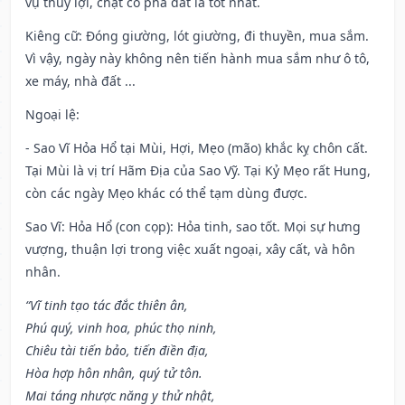
vụ thủy lợi, chặt cỏ phá đất là tốt nhất.
Kiêng cữ
: Đóng giường, lót giường, đi thuyền, mua sắm.
Vì vậy, ngày này không nên tiến hành mua sắm như ô tô,
xe máy, nhà đất ...
Ngoại lệ
:
- Sao Vĩ Hỏa Hổ tại Mùi, Hợi, Mẹo (mão) khắc kỵ chôn cất.
Tại Mùi là vị trí Hãm Địa của Sao Vỹ. Tại Kỷ Mẹo rất Hung,
còn các ngày Mẹo khác có thể tạm dùng được.
Sao Vĩ: Hỏa Hổ (con cọp): Hỏa tinh, sao tốt. Mọi sự hưng
vượng, thuận lợi trong việc xuất ngoại, xây cất, và hôn
nhân.
“Vĩ tinh tạo tác đắc thiên ân,
Phú quý, vinh hoa, phúc thọ ninh,
Chiêu tài tiến bảo, tiến điền địa,
Hòa hợp hôn nhân, quý tử tôn.
Mai táng nhược năng y thử nhật,