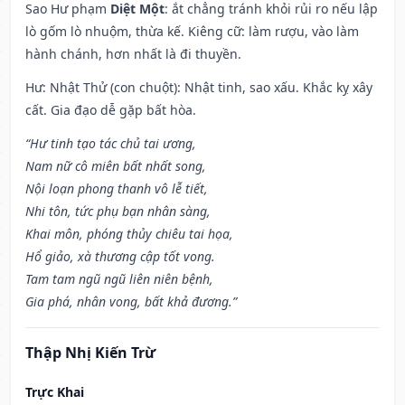
Sao Hư phạm
Diệt Một
: ắt chẳng tránh khỏi rủi ro nếu lập
lò gốm lò nhuộm, thừa kế. Kiêng cữ: làm rượu, vào làm
hành chánh, hơn nhất là đi thuyền.
Hư: Nhật Thử (con chuột): Nhật tinh, sao xấu. Khắc kỵ xây
cất. Gia đạo dễ gặp bất hòa.
“Hư tinh tạo tác chủ tai ương,
Nam nữ cô miên bất nhất song,
Nội loạn phong thanh vô lễ tiết,
Nhi tôn, tức phụ bạn nhân sàng,
Khai môn, phóng thủy chiêu tai họa,
Hổ giảo, xà thương cập tốt vong.
Tam tam ngũ ngũ liên niên bệnh,
Gia phá, nhân vong, bất khả đương.”
Thập Nhị Kiến Trừ
Trực Khai