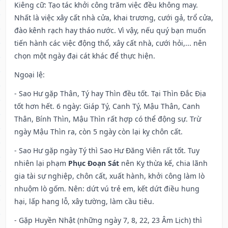
Kiêng cữ
: Tạo tác khởi công trăm việc đều không may.
Nhất là việc xây cất nhà cửa, khai trương, cưới gả, trổ cửa,
đào kênh rạch hay tháo nước. Vì vậy, nếu quý bạn muốn
tiến hành các việc động thổ, xây cất nhà, cưới hỏi,... nên
chọn một ngày đại cát khác để thực hiện.
Ngoại lệ
:
- Sao Hư gặp Thân, Tý hay Thìn đều tốt. Tại Thìn Đắc Địa
tốt hơn hết. 6 ngày: Giáp Tý, Canh Tý, Mậu Thân, Canh
Thân, Bính Thìn, Mậu Thìn rất hợp có thể động sự. Trừ
ngày Mậu Thìn ra, còn 5 ngày còn lại kỵ chôn cất.
- Sao Hư gặp ngày Tý thì Sao Hư Đăng Viên rất tốt. Tuy
nhiên lại phạm
Phục Đoạn Sát
nên Kỵ thừa kế, chia lãnh
gia tài sự nghiệp, chôn cất, xuất hành, khởi công làm lò
nhuộm lò gốm. Nên: dứt vú trẻ em, kết dứt điều hung
hại, lấp hang lỗ, xây tường, làm cầu tiêu.
- Gặp Huyền Nhật (những ngày 7, 8, 22, 23 Âm Lịch) thì