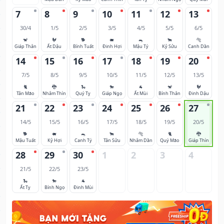
7
8
9
10
11
12
13
30/4
1/5
2/5
3/5
4/5
5/5
6/5
🐒
🐓
🐕
🐖
🐀
🐂
🐅
Giáp Thân
Ất Dậu
Bính Tuất
Đinh Hợi
Mậu Tý
Kỷ Sửu
Canh Dần
14
15
16
17
18
19
20
7/5
8/5
9/5
10/5
11/5
12/5
13/5
🐈
🐉
🐍
🐎
🐐
🐒
🐓
Tân Mão
Nhâm Thìn
Quý Tỵ
Giáp Ngọ
Ất Mùi
Bính Thân
Đinh Dậu
21
22
23
24
25
26
27
14/5
15/5
16/5
17/5
18/5
19/5
20/5
🐕
🐖
🐀
🐂
🐅
🐈
🐉
Mậu Tuất
Kỷ Hợi
Canh Tý
Tân Sửu
Nhâm Dần
Quý Mão
Giáp Thìn
28
29
30
1
2
3
4
21/5
22/5
23/5
🐍
🐎
🐐
Ất Tỵ
Bính Ngọ
Đinh Mùi