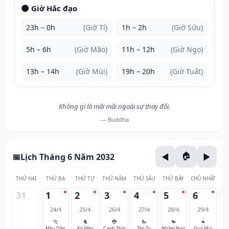
🌑 Giờ Hắc đạo
23h – 0h
(Giờ Tí)
1h – 2h
(Giờ Sửu)
5h – 6h
(Giờ Mão)
11h – 12h
(Giờ Ngọ)
13h – 14h
(Giờ Mùi)
19h – 20h
(Giờ Tuất)
Không gì là mãi mãi ngoài sự thay đổi.
— Buddha
Lịch Tháng 6 Năm 2032
THỨ HAI
THỨ BA
THỨ TƯ
THỨ NĂM
THỨ SÁU
THỨ BẢY
CHỦ NHẬT
31
1
2
3
4
5
6
24/4
25/4
26/4
27/4
28/4
29/4
🐅
🐈
🐉
🐍
🐎
🐐
Mậu Dần
Kỷ Mão
Canh Thìn
Tân Tỵ
Nhâm Ngọ
Quý Mùi