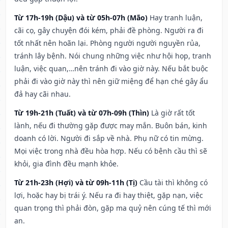
Từ 17h-19h (Dậu) và từ 05h-07h (Mão)
Hay tranh luận,
cãi cọ, gây chuyện đói kém, phải đề phòng. Người ra đi
tốt nhất nên hoãn lại. Phòng người người nguyền rủa,
tránh lây bệnh. Nói chung những việc như hội họp, tranh
luận, việc quan,…nên tránh đi vào giờ này. Nếu bắt buộc
phải đi vào giờ này thì nên giữ miệng để hạn ché gây ẩu
đả hay cãi nhau.
Từ 19h-21h (Tuất) và từ 07h-09h (Thìn)
Là giờ rất tốt
lành, nếu đi thường gặp được may mắn. Buôn bán, kinh
doanh có lời. Người đi sắp về nhà. Phụ nữ có tin mừng.
Mọi việc trong nhà đều hòa hợp. Nếu có bệnh cầu thì sẽ
khỏi, gia đình đều mạnh khỏe.
Từ 21h-23h (Hợi) và từ 09h-11h (Tị)
Cầu tài thì không có
lợi, hoặc hay bị trái ý. Nếu ra đi hay thiệt, gặp nạn, việc
quan trọng thì phải đòn, gặp ma quỷ nên cúng tế thì mới
an.