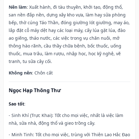
Nên làm
: Xuất hành, đi tàu thuyền, khởi tạo, động thổ,
san nền đắp nền, dựng xây kho vựa, làm hay sửa phòng
bếp, thờ cúng Táo Thần, đóng giường lót giường, may áo,
lắp đặt cỗ máy dệt hay các loại máy, cấy lúa gặt lúa, đào
ao giếng, tháo nước, các việc trong vụ chăn nuôi, mở
thông hào rãnh, cầu thầy chữa bệnh, bốc thuốc, uống
thuốc, mua trâu, làm rượu, nhập học, học kỹ nghệ, vẽ
tranh, tu sửa cây cối.
Không nên
: Chôn cất
Ngọc Hạp Thông Thư
Sao tốt
:
- Sinh Khí (Trực Khai): Tốt cho mọi việc, nhất là việc làm
nhà, sửa nhà, động thổ và gieo trồng cây.
- Minh Tinh: Tốt cho mọi việc, trùng với Thiên Lao Hắc Đạo