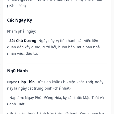
(19h – 20h)
Các Ngày Kỵ
Phạm phải ngày:
-
Sát Chủ Dương
: Ngày này kỵ tiến hành các việc liên
quan đến xây dựng, cưới hỏi, buôn bán, mua bán nhà,
nhận việc, đầu tư.
Ngũ Hành
Ngày:
Giáp Thìn
- tức Can khắc Chi (Mộc khắc Thổ), ngày
này là ngày cát trung bình (chế nhật).
- Nạp âm: Ngày Phúc Đăng Hỏa, kỵ các tuổi: Mậu Tuất và
Canh Tuất.
- Ngày này thuộc hành Hỏa khắc với hành Kim, ngoại trừ