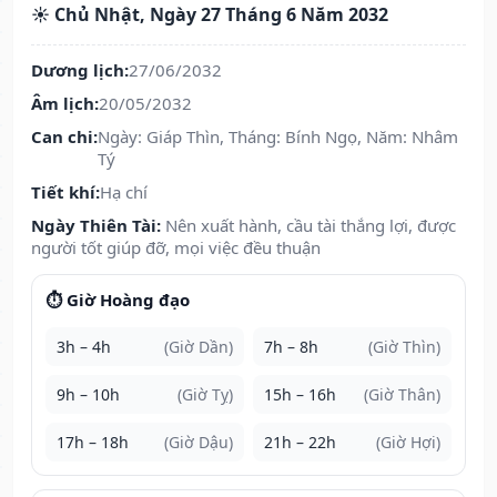
☀️ Chủ Nhật, Ngày 27 Tháng 6 Năm 2032
Dương lịch:
27/06/2032
Âm lịch:
20/05/2032
Can chi:
Ngày: Giáp Thìn, Tháng: Bính Ngọ, Năm: Nhâm
Tý
Tiết khí:
Hạ chí
Ngày Thiên Tài:
Nên xuất hành, cầu tài thắng lợi, được
người tốt giúp đỡ, mọi việc đều thuận
⏱️ Giờ Hoàng đạo
3h – 4h
(Giờ Dần)
7h – 8h
(Giờ Thìn)
9h – 10h
(Giờ Tỵ)
15h – 16h
(Giờ Thân)
17h – 18h
(Giờ Dậu)
21h – 22h
(Giờ Hợi)