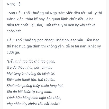
Ngoại lệ
:
- Sao Liễu Thổ Chướng tại Ngọ trăm việc đều tốt. Tại Tỵ thì
Đăng Viên: thừa kế hay lên quan lãnh chức đều là hai
điều tốt nhất. Tại Dần, Tuất rất suy vi nên kỵ xây cất và
chôn cất.
Liễu: Thổ Chướng (con cheo): Thổ tinh, sao xấu. Tiền bạc
thì hao hụt, gia đình thì không yên, dễ bị tai nạn. Khắc kỵ
cưới gả.
“Liễu tinh tạo tác chủ tao quan,
Trú dạ thâu nhàn bất tạm an,
Mai táng ôn hoàng đa bệnh tử,
Điền viên thoái tận, thủ cô hàn,
Khai môn phóng thủy chiêu lung hạt,
Yêu đà bối khúc tự cung loan.
Cánh hữu bổng hình nghi cẩn thận,
Phụ nhân tùy khách tẩu bất hoàn.”