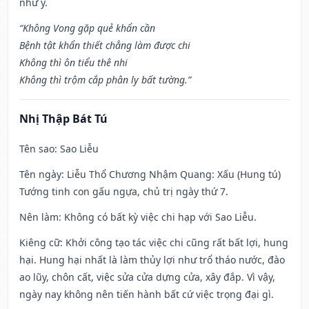
như ý.
“Không Vong gặp quẻ khẩn cần
Bệnh tật khẩn thiết chẳng làm được chi
Không thì ôn tiểu thê nhi
Không thì trộm cắp phân ly bất tường.”
Nhị Thập Bát Tú
Tên sao
: Sao Liễu
Tên ngày
: Liễu Thổ Chương Nhậm Quang: Xấu (Hung tú)
Tướng tinh con gấu ngựa, chủ trị ngày thứ 7.
Nên làm
: Không có bất kỳ việc chi hạp với Sao Liễu.
Kiêng cữ
: Khởi công tạo tác việc chi cũng rất bất lợi, hung
hại. Hung hại nhất là làm thủy lợi như trổ tháo nước, đào
ao lũy, chôn cất, việc sửa cửa dựng cửa, xây đắp. Vì vậy,
ngày nay không nên tiến hành bất cứ việc trọng đại gì.