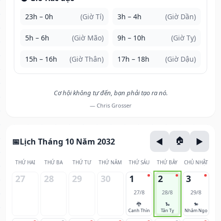
23h – 0h
(Giờ Tí)
3h – 4h
(Giờ Dần)
5h – 6h
(Giờ Mão)
9h – 10h
(Giờ Tỵ)
15h – 16h
(Giờ Thân)
17h – 18h
(Giờ Dậu)
Cơ hội không tự đến, bạn phải tạo ra nó.
— Chris Grosser
Lịch Tháng 10 Năm 2032
THỨ HAI
THỨ BA
THỨ TƯ
THỨ NĂM
THỨ SÁU
THỨ BẢY
CHỦ NHẬT
27
28
29
30
1
2
3
27/8
28/8
29/8
🐉
🐍
🐎
Canh Thìn
Tân Tỵ
Nhâm Ngọ