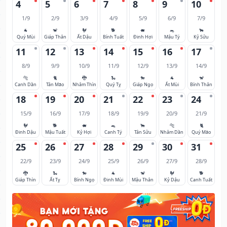
4
5
6
7
8
9
10
1/9
2/9
3/9
4/9
5/9
6/9
7/9
🐐
🐒
🐓
🐕
🐖
🐀
🐂
Quý Mùi
Giáp Thân
Ất Dậu
Bính Tuất
Đinh Hợi
Mậu Tý
Kỷ Sửu
11
12
13
14
15
16
17
8/9
9/9
10/9
11/9
12/9
13/9
14/9
🐅
🐈
🐉
🐍
🐎
🐐
🐒
Canh Dần
Tân Mão
Nhâm Thìn
Quý Tỵ
Giáp Ngọ
Ất Mùi
Bính Thân
18
19
20
21
22
23
24
15/9
16/9
17/9
18/9
19/9
20/9
21/9
🐓
🐕
🐖
🐀
🐂
🐅
🐈
Đinh Dậu
Mậu Tuất
Kỷ Hợi
Canh Tý
Tân Sửu
Nhâm Dần
Quý Mão
25
26
27
28
29
30
31
22/9
23/9
24/9
25/9
26/9
27/9
28/9
🐉
🐍
🐎
🐐
🐒
🐓
🐕
Giáp Thìn
Ất Tỵ
Bính Ngọ
Đinh Mùi
Mậu Thân
Kỷ Dậu
Canh Tuất