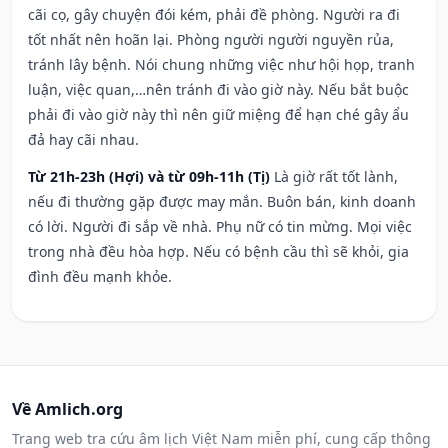
cãi cọ, gây chuyện đói kém, phải đề phòng. Người ra đi
tốt nhất nên hoãn lại. Phòng người người nguyền rủa,
tránh lây bệnh. Nói chung những việc như hội họp, tranh
luận, việc quan,…nên tránh đi vào giờ này. Nếu bắt buộc
phải đi vào giờ này thì nên giữ miệng để hạn ché gây ẩu
đả hay cãi nhau.
Từ 21h-23h (Hợi) và từ 09h-11h (Tị)
Là giờ rất tốt lành,
nếu đi thường gặp được may mắn. Buôn bán, kinh doanh
có lời. Người đi sắp về nhà. Phụ nữ có tin mừng. Mọi việc
trong nhà đều hòa hợp. Nếu có bệnh cầu thì sẽ khỏi, gia
đình đều mạnh khỏe.
Về Amlich.org
Trang web tra cứu âm lịch Việt Nam miễn phí, cung cấp thông