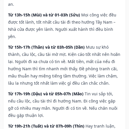
an.
Từ 13h-15h (Mùi) và từ 01-03h (Sửu)
Mọi công việc đều
được tốt lành, tốt nhất cầu tài đi theo hướng Tây Nam –
Nhà cửa được yên lành. Người xuất hành thì đều bình
yên.
Từ 15h-17h (Thân) và từ 03h-05h (Dần)
Mưu sự khó
thành, cầu lộc, cầu tài mờ mịt. Kiện cáo tốt nhất nên hoãn
lại. Người đi xa chưa có tin về. Mất tiền, mất của nếu đi
hướng Nam thì tìm nhanh mới thấy. Đề phòng tranh cãi,
mâu thuẫn hay miệng tiếng tầm thường. Việc làm chậm,
lâu la nhưng tốt nhất làm việc gì đều cần chắc chắn.
Từ 17h-19h (Dậu) và từ 05h-07h (Mão)
Tin vui sắp tới,
nếu cầu lộc, cầu tài thì đi hướng Nam. Đi công việc gặp
gỡ có nhiều may mắn. Người đi có tin về. Nếu chăn nuôi
đều gặp thuận lợi.
Từ 19h-21h (Tuất) và từ 07h-09h (Thìn)
Hay tranh luận,