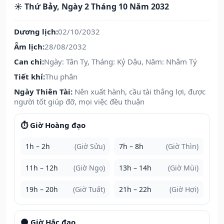
☀️ Thứ Bảy, Ngày 2 Tháng 10 Năm 2032
Dương lịch:
02/10/2032
Âm lịch:
28/08/2032
Can chi:
Ngày: Tân Tỵ, Tháng: Kỷ Dậu, Năm: Nhâm Tý
Tiết khí:
Thu phân
Ngày Thiên Tài:
Nên xuất hành, cầu tài thắng lợi, được
người tốt giúp đỡ, mọi việc đều thuận
⏱️ Giờ Hoàng đạo
1h – 2h
(Giờ Sửu)
7h – 8h
(Giờ Thìn)
11h – 12h
(Giờ Ngọ)
13h – 14h
(Giờ Mùi)
19h – 20h
(Giờ Tuất)
21h – 22h
(Giờ Hợi)
🌑 Giờ Hắc đạo