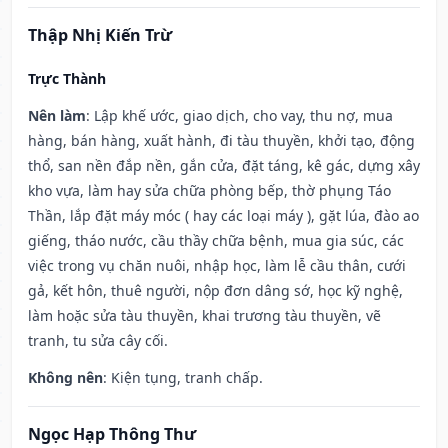
Thập Nhị Kiến Trừ
Trực Thành
Nên làm
: Lập khế ước, giao dịch, cho vay, thu nợ, mua
hàng, bán hàng, xuất hành, đi tàu thuyền, khởi tạo, động
thổ, san nền đắp nền, gắn cửa, đặt táng, kê gác, dựng xây
kho vựa, làm hay sửa chữa phòng bếp, thờ phụng Táo
Thần, lắp đặt máy móc ( hay các loại máy ), gặt lúa, đào ao
giếng, tháo nước, cầu thầy chữa bệnh, mua gia súc, các
việc trong vụ chăn nuôi, nhập học, làm lễ cầu thân, cưới
gả, kết hôn, thuê người, nộp đơn dâng sớ, học kỹ nghệ,
làm hoặc sửa tàu thuyền, khai trương tàu thuyền, vẽ
tranh, tu sửa cây cối.
Không nên
: Kiện tụng, tranh chấp.
Ngọc Hạp Thông Thư