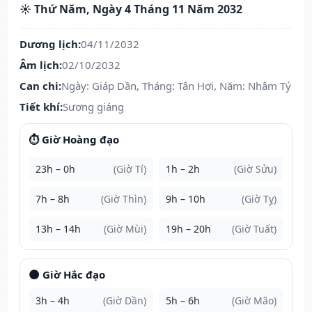
☀️ Thứ Năm, Ngày 4 Tháng 11 Năm 2032
Dương lịch:
04/11/2032
Âm lịch:
02/10/2032
Can chi:
Ngày: Giáp Dần, Tháng: Tân Hợi, Năm: Nhâm Tý
Tiết khí:
Sương giáng
⏱️ Giờ Hoàng đạo
23h – 0h
(Giờ Tí)
1h – 2h
(Giờ Sửu)
7h – 8h
(Giờ Thìn)
9h – 10h
(Giờ Tỵ)
13h – 14h
(Giờ Mùi)
19h – 20h
(Giờ Tuất)
🌑 Giờ Hắc đạo
3h – 4h
(Giờ Dần)
5h – 6h
(Giờ Mão)