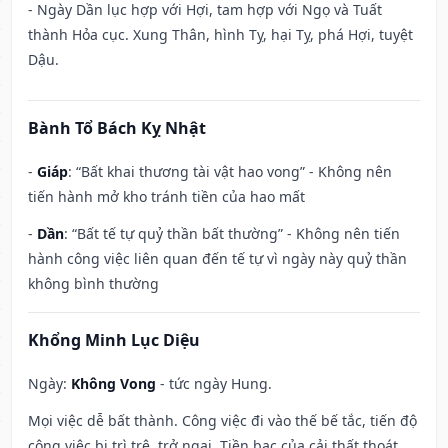
- Ngày Dần lục hợp với Hợi, tam hợp với Ngọ và Tuất
thành Hỏa cục. Xung Thân, hình Tỵ, hại Tỵ, phá Hợi, tuyệt
Dậu.
Bành Tổ Bách Kỵ Nhật
-
Giáp
: “Bất khai thương tài vật hao vong” - Không nên
tiến hành mở kho tránh tiền của hao mất
-
Dần
: “Bất tế tự quỷ thần bất thường” - Không nên tiến
hành công việc liên quan đến tế tự vì ngày này quỷ thần
không bình thường
Khổng Minh Lục Diệu
Ngày:
Không Vong
- tức ngày Hung.
Mọi việc dễ bất thành. Công việc đi vào thế bế tắc, tiến độ
công việc bị trì trệ, trở ngại. Tiền bạc của cải thất thoát,