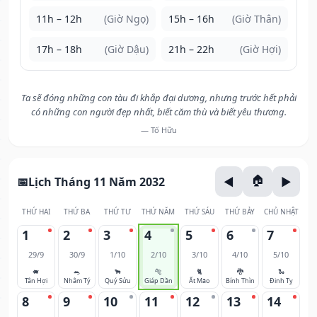
11h – 12h
(Giờ Ngọ)
15h – 16h
(Giờ Thân)
17h – 18h
(Giờ Dậu)
21h – 22h
(Giờ Hợi)
Ta sẽ đóng những con tàu đi khắp đại dương, nhưng trước hết phải
có những con người đẹp nhất, biết căm thù và biết yêu thương.
— Tố Hữu
Lịch Tháng 11 Năm 2032
THỨ HAI
THỨ BA
THỨ TƯ
THỨ NĂM
THỨ SÁU
THỨ BẢY
CHỦ NHẬT
1
2
3
4
5
6
7
29/9
30/9
1/10
2/10
3/10
4/10
5/10
🐖
🐀
🐂
🐅
🐈
🐉
🐍
Tân Hợi
Nhâm Tý
Quý Sửu
Giáp Dần
Ất Mão
Bính Thìn
Đinh Tỵ
8
9
10
11
12
13
14