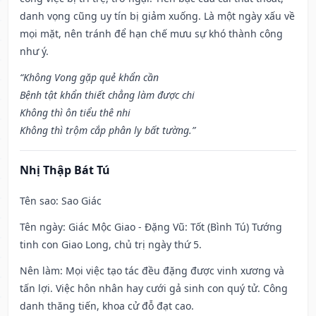
danh vọng cũng uy tín bị giảm xuống. Là một ngày xấu về
mọi mặt, nên tránh để hạn chế mưu sự khó thành công
như ý.
“Không Vong gặp quẻ khẩn cần
Bệnh tật khẩn thiết chẳng làm được chi
Không thì ôn tiểu thê nhi
Không thì trộm cắp phân ly bất tường.”
Nhị Thập Bát Tú
Tên sao
: Sao Giác
Tên ngày
: Giác Mộc Giao - Đặng Vũ: Tốt (Bình Tú) Tướng
tinh con Giao Long, chủ trị ngày thứ 5.
Nên làm
: Mọi việc tạo tác đều đặng được vinh xương và
tấn lợi. Việc hôn nhân hay cưới gả sinh con quý tử. Công
danh thăng tiến, khoa cử đỗ đạt cao.