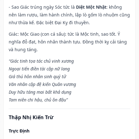
- Sao Giác trúng ngày Sóc tức là
Diệt Một Nhật
: không
nên làm rượu, làm hành chính, lập lò gốm lò nhuộm cũng
như thừa kế. Đặc biệt Đại Kỵ đi thuyền.
Giác: Mộc Giao (con cá sấu): tức là Mộc tinh, sao tốt. Ý
nghĩa đỗ đạt, hôn nhân thành tựu. Đồng thời kỵ cải táng
và hung táng.
“Giác tinh tọa tác chủ vinh xương
Ngoại tiến điền tài cập nữ lang
Giá thú hôn nhân sinh quý tử
Văn nhân cập đệ kiến Quân vương
Duy hữu táng mai bất khả dụng
Tam niên chi hậu, chủ ôn đậu”
Thập Nhị Kiến Trừ
Trực Định