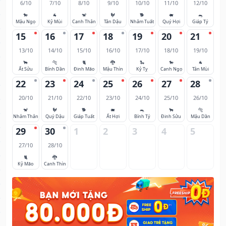
6/10
7/10
8/10
9/10
10/10
11/10
12/10
🐎
🐐
🐒
🐓
🐕
🐖
🐀
Mậu Ngọ
Kỷ Mùi
Canh Thân
Tân Dậu
Nhâm Tuất
Quý Hợi
Giáp Tý
15
16
17
18
19
20
21
13/10
14/10
15/10
16/10
17/10
18/10
19/10
🐂
🐅
🐈
🐉
🐍
🐎
🐐
Ất Sửu
Bính Dần
Đinh Mão
Mậu Thìn
Kỷ Tỵ
Canh Ngọ
Tân Mùi
22
23
24
25
26
27
28
20/10
21/10
22/10
23/10
24/10
25/10
26/10
🐒
🐓
🐕
🐖
🐀
🐂
🐅
Nhâm Thân
Quý Dậu
Giáp Tuất
Ất Hợi
Bính Tý
Đinh Sửu
Mậu Dần
29
30
1
2
3
4
5
27/10
28/10
🐈
🐉
Kỷ Mão
Canh Thìn