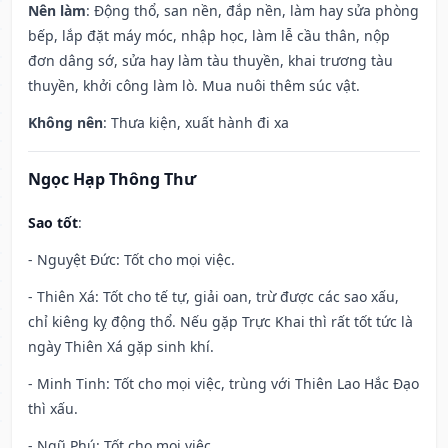
Nên làm
: Động thổ, san nền, đắp nền, làm hay sửa phòng
bếp, lắp đặt máy móc, nhập học, làm lễ cầu thân, nộp
đơn dâng sớ, sửa hay làm tàu thuyền, khai trương tàu
thuyền, khởi công làm lò. Mua nuôi thêm súc vật.
Không nên
: Thưa kiện, xuất hành đi xa
Ngọc Hạp Thông Thư
Sao tốt
:
- Nguyệt Đức: Tốt cho mọi việc.
- Thiên Xá: Tốt cho tế tự, giải oan, trừ được các sao xấu,
chỉ kiêng kỵ động thổ. Nếu gặp Trực Khai thì rất tốt tức là
ngày Thiên Xá gặp sinh khí.
- Minh Tinh: Tốt cho mọi việc, trùng với Thiên Lao Hắc Đạo
thì xấu.
- Ngũ Phú: Tốt cho mọi việc.