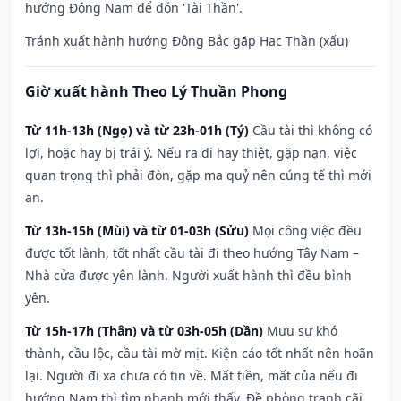
hướng Đông Nam để đón 'Tài Thần'.
Tránh xuất hành hướng Đông Bắc gặp Hạc Thần (xấu)
Giờ xuất hành Theo Lý Thuần Phong
Từ 11h-13h (Ngọ) và từ 23h-01h (Tý)
Cầu tài thì không có
lợi, hoặc hay bị trái ý. Nếu ra đi hay thiệt, gặp nạn, việc
quan trọng thì phải đòn, gặp ma quỷ nên cúng tế thì mới
an.
Từ 13h-15h (Mùi) và từ 01-03h (Sửu)
Mọi công việc đều
được tốt lành, tốt nhất cầu tài đi theo hướng Tây Nam –
Nhà cửa được yên lành. Người xuất hành thì đều bình
yên.
Từ 15h-17h (Thân) và từ 03h-05h (Dần)
Mưu sự khó
thành, cầu lộc, cầu tài mờ mịt. Kiện cáo tốt nhất nên hoãn
lại. Người đi xa chưa có tin về. Mất tiền, mất của nếu đi
hướng Nam thì tìm nhanh mới thấy. Đề phòng tranh cãi,