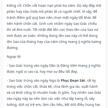
Kiêng cữ
: Chôn cất hoạn nạn phải ba năm. Dù xây đắp mộ
phần hay sửa chữa mộ phần ắt có người chết. Vì vậy, để
tránh điềm giữ quý bạn nên chọn một ngày tốt khác để
tiến hành chôn cất. Sinh con nhằm ngày Sao Giác chiếu
thì sẽ khó nuôi. Tốt nhất đặt tên con theo tên của Sao nó
mới được an toàn. Không dùng tên sao này có thể dùng
tên Sao của tháng hay của năm cũng mang ý nghĩa tương
đương.
Ngoại lệ
:
- Sao Giác trúng vào ngày Dần là Đăng Viên mang ý nghĩa
được ngôi vị cao cả, hay mọi sự đều tốt đẹp.
- Sao Giác trúng vào ngày Ngọ là
Phục Đoạn Sát
: rất kỵ
trong việc chôn cất, thừa kế, chia lãnh gia tài, xuất hành
và cả khởi công lò nhuộm hoặc lò gốm. Tuy nhiên sao Giác
vào ngày này lại nên làm các việc như lấp hang lỗ, xây
tường, dứt vú trẻ em, làm cầu tiêu, kết dứt điều hung hại.