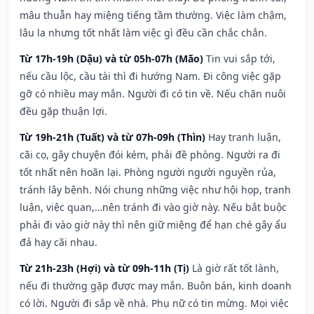
mâu thuẫn hay miệng tiếng tầm thường. Việc làm chậm,
lâu la nhưng tốt nhất làm việc gì đều cần chắc chắn.
Từ 17h-19h (Dậu) và từ 05h-07h (Mão)
Tin vui sắp tới,
nếu cầu lộc, cầu tài thì đi hướng Nam. Đi công việc gặp
gỡ có nhiều may mắn. Người đi có tin về. Nếu chăn nuôi
đều gặp thuận lợi.
Từ 19h-21h (Tuất) và từ 07h-09h (Thìn)
Hay tranh luận,
cãi cọ, gây chuyện đói kém, phải đề phòng. Người ra đi
tốt nhất nên hoãn lại. Phòng người người nguyền rủa,
tránh lây bệnh. Nói chung những việc như hội họp, tranh
luận, việc quan,…nên tránh đi vào giờ này. Nếu bắt buộc
phải đi vào giờ này thì nên giữ miệng để hạn ché gây ẩu
đả hay cãi nhau.
Từ 21h-23h (Hợi) và từ 09h-11h (Tị)
Là giờ rất tốt lành,
nếu đi thường gặp được may mắn. Buôn bán, kinh doanh
có lời. Người đi sắp về nhà. Phụ nữ có tin mừng. Mọi việc