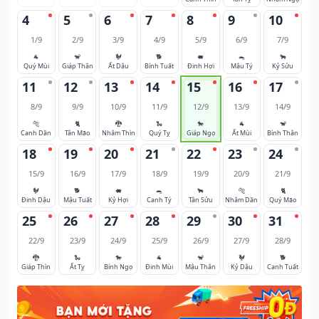
4
5
6
7
8
9
10
1/9
2/9
3/9
4/9
5/9
6/9
7/9
🐐
🐒
🐓
🐕
🐖
🐀
🐂
Quý Mùi
Giáp Thân
Ất Dậu
Bính Tuất
Đinh Hợi
Mậu Tý
Kỷ Sửu
11
12
13
14
15
16
17
8/9
9/9
10/9
11/9
12/9
13/9
14/9
🐅
🐈
🐉
🐍
🐎
🐐
🐒
Canh Dần
Tân Mão
Nhâm Thìn
Quý Tỵ
Giáp Ngọ
Ất Mùi
Bính Thân
18
19
20
21
22
23
24
15/9
16/9
17/9
18/9
19/9
20/9
21/9
🐓
🐕
🐖
🐀
🐂
🐅
🐈
Đinh Dậu
Mậu Tuất
Kỷ Hợi
Canh Tý
Tân Sửu
Nhâm Dần
Quý Mão
25
26
27
28
29
30
31
22/9
23/9
24/9
25/9
26/9
27/9
28/9
🐉
🐍
🐎
🐐
🐒
🐓
🐕
Giáp Thìn
Ất Tỵ
Bính Ngọ
Đinh Mùi
Mậu Thân
Kỷ Dậu
Canh Tuất