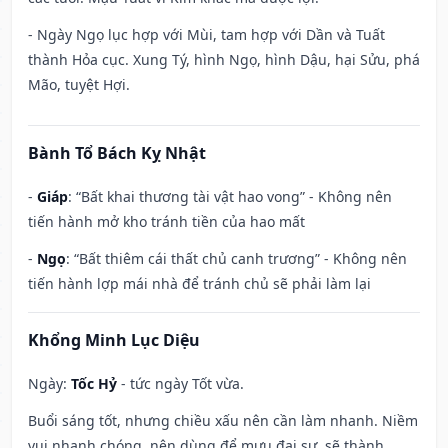
- Ngày Ngọ lục hợp với Mùi, tam hợp với Dần và Tuất
thành Hỏa cục. Xung Tý, hình Ngọ, hình Dậu, hại Sửu, phá
Mão, tuyệt Hợi.
Bành Tổ Bách Kỵ Nhật
-
Giáp
: “Bất khai thương tài vật hao vong” - Không nên
tiến hành mở kho tránh tiền của hao mất
-
Ngọ
: “Bất thiêm cái thất chủ canh trương” - Không nên
tiến hành lợp mái nhà để tránh chủ sẽ phải làm lại
Khổng Minh Lục Diệu
Ngày:
Tốc Hỷ
- tức ngày Tốt vừa.
Buổi sáng tốt, nhưng chiều xấu nên cần làm nhanh. Niềm
vui nhanh chóng, nên dùng để mưu đại sự, sẽ thành