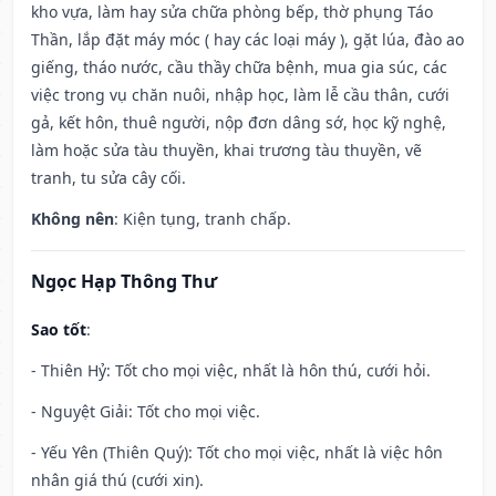
kho vựa, làm hay sửa chữa phòng bếp, thờ phụng Táo
Thần, lắp đặt máy móc ( hay các loại máy ), gặt lúa, đào ao
giếng, tháo nước, cầu thầy chữa bệnh, mua gia súc, các
việc trong vụ chăn nuôi, nhập học, làm lễ cầu thân, cưới
gả, kết hôn, thuê người, nộp đơn dâng sớ, học kỹ nghệ,
làm hoặc sửa tàu thuyền, khai trương tàu thuyền, vẽ
tranh, tu sửa cây cối.
Không nên
: Kiện tụng, tranh chấp.
Ngọc Hạp Thông Thư
Sao tốt
:
- Thiên Hỷ: Tốt cho mọi việc, nhất là hôn thú, cưới hỏi.
- Nguyệt Giải: Tốt cho mọi việc.
- Yếu Yên (Thiên Quý): Tốt cho mọi việc, nhất là việc hôn
nhân giá thú (cưới xin).