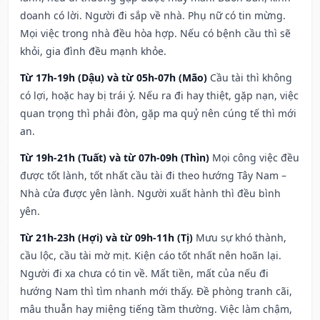
doanh có lời. Người đi sắp về nhà. Phụ nữ có tin mừng.
Mọi việc trong nhà đều hòa hợp. Nếu có bệnh cầu thì sẽ
khỏi, gia đình đều mạnh khỏe.
Từ 17h-19h (Dậu) và từ 05h-07h (Mão)
Cầu tài thì không
có lợi, hoặc hay bị trái ý. Nếu ra đi hay thiệt, gặp nạn, việc
quan trọng thì phải đòn, gặp ma quỷ nên cúng tế thì mới
an.
Từ 19h-21h (Tuất) và từ 07h-09h (Thìn)
Mọi công việc đều
được tốt lành, tốt nhất cầu tài đi theo hướng Tây Nam –
Nhà cửa được yên lành. Người xuất hành thì đều bình
yên.
Từ 21h-23h (Hợi) và từ 09h-11h (Tị)
Mưu sự khó thành,
cầu lộc, cầu tài mờ mịt. Kiện cáo tốt nhất nên hoãn lại.
Người đi xa chưa có tin về. Mất tiền, mất của nếu đi
hướng Nam thì tìm nhanh mới thấy. Đề phòng tranh cãi,
mâu thuẫn hay miệng tiếng tầm thường. Việc làm chậm,