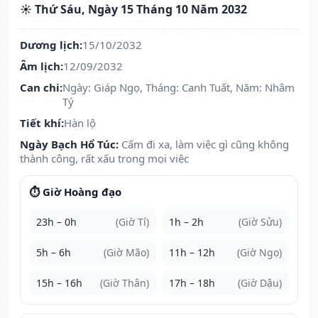
☀️ Thứ Sáu, Ngày 15 Tháng 10 Năm 2032
Dương lịch:
15/10/2032
Âm lịch:
12/09/2032
Can chi:
Ngày: Giáp Ngọ, Tháng: Canh Tuất, Năm: Nhâm
Tý
Tiết khí:
Hàn lộ
Ngày Bạch Hổ Túc:
Cấm đi xa, làm việc gì cũng không
thành công, rất xấu trong mọi việc
⏱️ Giờ Hoàng đạo
23h – 0h
(Giờ Tí)
1h – 2h
(Giờ Sửu)
5h – 6h
(Giờ Mão)
11h – 12h
(Giờ Ngọ)
15h – 16h
(Giờ Thân)
17h – 18h
(Giờ Dậu)