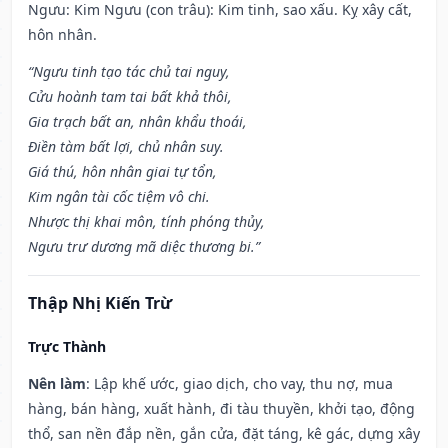
Ngưu: Kim Ngưu (con trâu): Kim tinh, sao xấu. Kỵ xây cất,
hôn nhân.
“Ngưu tinh tạo tác chủ tai nguy,
Cửu hoành tam tai bất khả thôi,
Gia trạch bất an, nhân khẩu thoái,
Điền tàm bất lợi, chủ nhân suy.
Giá thú, hôn nhân giai tự tổn,
Kim ngân tài cốc tiệm vô chi.
Nhược thị khai môn, tính phóng thủy,
Ngưu trư dương mã diệc thương bi.”
Thập Nhị Kiến Trừ
Trực Thành
Nên làm
: Lập khế ước, giao dịch, cho vay, thu nợ, mua
hàng, bán hàng, xuất hành, đi tàu thuyền, khởi tạo, động
thổ, san nền đắp nền, gắn cửa, đặt táng, kê gác, dựng xây