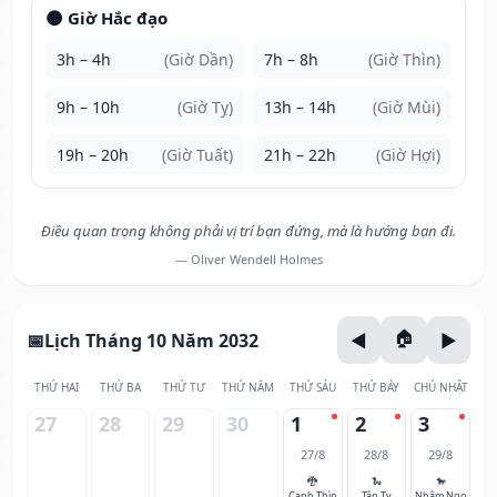
🌑 Giờ Hắc đạo
3h – 4h
(Giờ Dần)
7h – 8h
(Giờ Thìn)
9h – 10h
(Giờ Tỵ)
13h – 14h
(Giờ Mùi)
19h – 20h
(Giờ Tuất)
21h – 22h
(Giờ Hợi)
Điều quan trọng không phải vị trí bạn đứng, mà là hướng bạn đi.
— Oliver Wendell Holmes
Lịch Tháng 10 Năm 2032
THỨ HAI
THỨ BA
THỨ TƯ
THỨ NĂM
THỨ SÁU
THỨ BẢY
CHỦ NHẬT
27
28
29
30
1
2
3
27/8
28/8
29/8
🐉
🐍
🐎
Canh Thìn
Tân Tỵ
Nhâm Ngọ