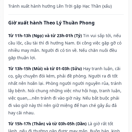
Tránh xuất hành hướng Lên Trời gặp Hạc Thần (xấu)
Giờ xuất hành Theo Lý Thuần Phong
Từ 11h-13h (Ngọ) và từ 23h-01h (Tý)
Tin vui sắp tới, nếu
cầu lộc, cầu tài thì đi hướng Nam. Đi công việc gặp gỡ có
nhiều may mắn. Người đi có tin về. Nếu chăn nuôi đều
gặp thuận lợi.
Từ 13h-15h (Mùi) và từ 01-03h (Sửu)
Hay tranh luận, cãi
cọ, gây chuyện đói kém, phải đề phòng. Người ra đi tốt
nhất nên hoãn lại. Phòng người người nguyền rủa, tránh
lây bệnh. Nói chung những việc như hội họp, tranh luận,
việc quan,…nên tránh đi vào giờ này. Nếu bắt buộc phải
đi vào giờ này thì nên giữ miệng để hạn ché gây ẩu đả
hay cãi nhau.
Từ 15h-17h (Thân) và từ 03h-05h (Dần)
Là giờ rất tốt
lành, nếu đi thường gặp được may mắn. Buôn bán, kinh