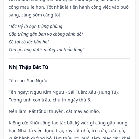
công mau lẹ hơn. Tốt nhất là tiến hành công việc vào buổi
sáng, càng sớm càng tốt.
“Tốc Hỷ là bạn trùng phùng
Gặp trùng gặp bạn vợ chồng sánh đôi
Có tài có lộc hẳn hoi
Cầu gì cũng được mừng vui thỏa lòng”
Nhị Thập Bát Tú
Tên sao
: Sao Ngưu
Tên ngày
: Ngưu Kim Ngưu - Sái Tuân: Xấu (Hung Tú).
Tướng tinh con trâu, chủ trị ngày thứ 6.
Nên làm
: Rất tốt đi thuyền, cắt may áo mão.
Kiêng cữ
: Khởi công tạo tác bất kỳ việc gì cũng gặp hung
hại. Nhất là việc dựng trại, xây cất nhà, trổ cửa, cưới gả,
xuất hành đường bộ, làm thủy lợi, nuôi tằm, gieo cấy, khai