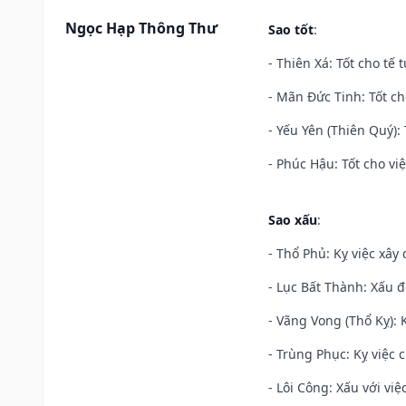
Ngọc Hạp Thông Thư
Sao tốt
:
- Thiên Xá: Tốt cho tế 
- Mãn Đức Tinh: Tốt ch
- Yếu Yên (Thiên Quý): 
- Phúc Hậu: Tốt cho việ
Sao xấu
:
- Thổ Phủ: Kỵ việc xây
- Lục Bất Thành: Xấu đ
- Vãng Vong (Thổ Kỵ): K
- Trùng Phục: Kỵ việc c
- Lôi Công: Xấu với vi