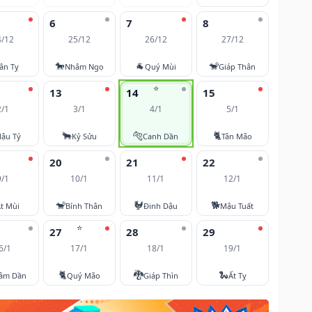
6
7
8
4/12
25/12
26/12
27/12
🐎
🐐
🐒
ân Tỵ
Nhâm Ngọ
Quý Mùi
Giáp Thân
⭐
13
14
15
2/1
3/1
4/1
5/1
🐂
🐅
🐈
ậu Tý
Kỷ Sửu
Canh Dần
Tân Mão
20
21
22
9/1
10/1
11/1
12/1
🐒
🐓
🐕
t Mùi
Bính Thân
Đinh Dậu
Mậu Tuất
⭐
27
28
29
6/1
17/1
18/1
19/1
🐈
🐉
🐍
âm Dần
Quý Mão
Giáp Thìn
Ất Tỵ