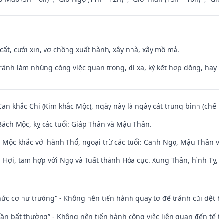
 cất, cưới xin, vợ chồng xuất hành, xây nhà, xây mồ mả.
Tránh làm những công việc quan trọng, đi xa, ký kết hợp đồng, hay 
Can khắc Chi (Kim khắc Mộc), ngày này là ngày cát trung bình (chế 
ách Mộc, kỵ các tuổi: Giáp Thân và Mậu Thân.
 Mộc khắc với hành Thổ, ngoại trừ các tuổi: Canh Ngọ, Mậu Thân 
 Hợi, tam hợp với Ngọ và Tuất thành Hỏa cục. Xung Thân, hình Tỵ, 
 chức cơ hư trướng” - Không nên tiến hành quay tơ để tránh cũi dệt
 thần bất thường” - Không nên tiến hành công việc liên quan đến t