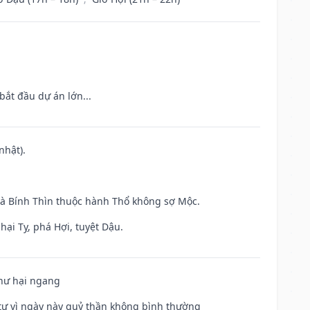
bắt đầu dự án lớn...
nhật).
và Bính Thìn thuộc hành Thổ không sợ Mộc.
hại Tỵ, phá Hợi, tuyệt Dậu.
 hư hại ngang
ế tự vì ngày này quỷ thần không bình thường