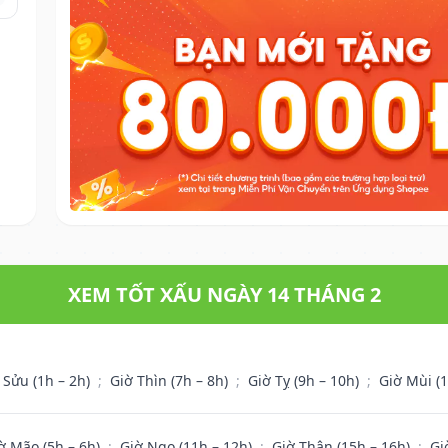
XEM TỐT XẤU NGÀY 14 THÁNG 2
 Sửu (1h – 2h)
;
Giờ Thìn (7h – 8h)
;
Giờ Tỵ (9h – 10h)
;
Giờ Mùi (
ờ Mão (5h – 6h)
;
Giờ Ngọ (11h – 12h)
;
Giờ Thân (15h – 16h)
;
Gi