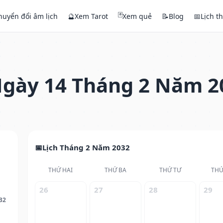
🃏
huyển đổi âm lịch
🔮
Xem Tarot
Xem quẻ
📝
Blog
📅
Lịch t
gày 14 Tháng 2 Năm 2
Lịch Tháng 2 Năm 2032
THỨ HAI
THỨ BA
THỨ TƯ
THỨ
26
27
28
29
32