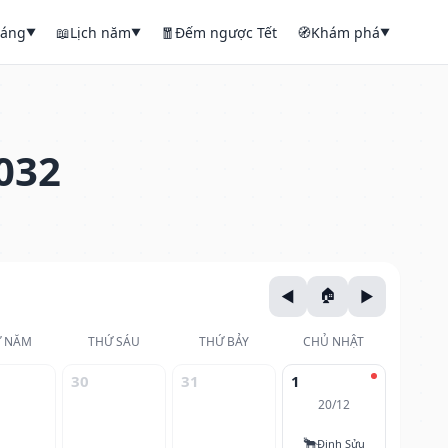
háng
📖
Lịch năm
🧧
Đếm ngược Tết
🧭
Khám phá
▼
▼
▼
032
 NĂM
THỨ SÁU
THỨ BẢY
CHỦ NHẬT
30
31
1
20/12
🐂
Đinh Sửu