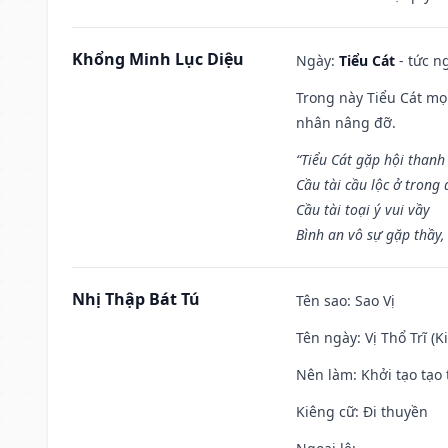
Khổng Minh Lục Diệu
Ngày:
Tiểu Cát
- tức n
Trong này Tiểu Cát mọi
nhân nâng đỡ.
“Tiểu Cát gặp hội thanh
Cầu tài cầu lộc ở trong
Cầu tài toại ý vui vầy
Bình an vô sự gặp thầy,
Nhị Thập Bát Tú
Tên sao
: Sao Vị
Tên ngày
: Vị Thổ Trĩ (
Nên làm
: Khởi tạo tạo 
Kiêng cữ
: Đi thuyền