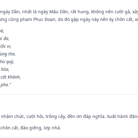
ại ngày Dần, nhất là ngày Mậu Dần, rất hung, không nên cưới gả, x
ưng cũng phạm Phục Đoạn, do đó gặp ngày này nên kỵ chôn cất, xuấ
hà,
í đa,
ộc vị,
ùng tha.
hú quý,
 hòa,
 cát khánh,
 pha.”
 nhậm chức, cưới hỏi, trồng cây, đền ơn đáp nghĩa. Xuất hành đặng 
 chôn cất, đào giếng, lợp nhà.