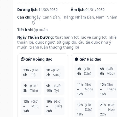
Dương lịch:
14/02/2032
Âm lịch:
04/01/2032
Can chi:
Ngày: Canh Dần, Tháng: Nhâm Dần, Năm: Nhâ
Tý
Tiết khí:
Lập xuân
Ngày Thuần Dương:
Xuất hành tốt, lúc về cũng tốt, nhi
thuận lợi, được người tốt giúp đỡ, cầu tài được như ý
muốn, tranh luận thường thắng lợi
⏱️ Giờ Hoàng đạo
🌑 Giờ Hắc đạo
3h –
(Giờ
5h –
(Giờ
23h –
(Giờ
1h –
(Giờ
4h
Dần)
6h
Mão)
0h
Tí)
2h
Sửu)
11h
(Giờ
15h
(Giờ
7h –
(Giờ
9h –
(Giờ
–
Ngọ)
–
Thân)
8h
Thìn)
10h
Tỵ)
12h
16h
13h
(Giờ
19h
(Giờ
17h
(Giờ
21h
(Giờ
–
Mùi)
–
Tuất)
–
Dậu)
–
Hợi)
14h
20h
18h
22h