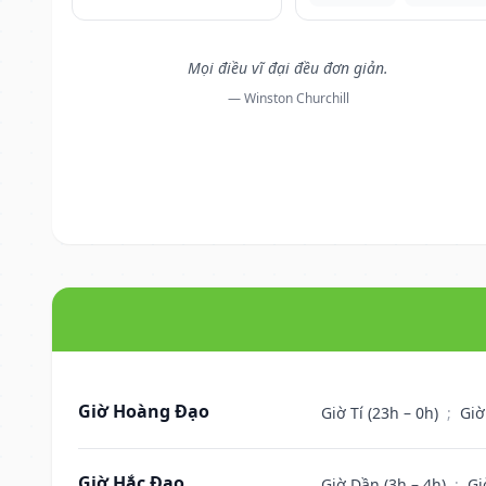
Mọi điều vĩ đại đều đơn giản.
— Winston Churchill
Giờ Hoàng Đạo
Giờ Tí (23h – 0h)
;
Giờ
Giờ Hắc Đạo
Giờ Dần (3h – 4h)
;
Gi