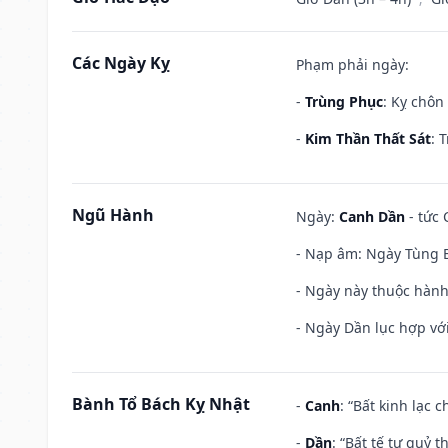
Các Ngày Kỵ
Phạm phải ngày:
-
Trùng Phục
: Kỵ chôn
-
Kim Thần Thất Sát
: 
Ngũ Hành
Ngày:
Canh Dần
- tức 
- Nạp âm: Ngày Tùng B
- Ngày này thuộc hành
- Ngày Dần lục hợp với
Bành Tổ Bách Kỵ Nhật
-
Canh
: “Bất kinh lạc
-
Dần
: “Bất tế tự quỷ