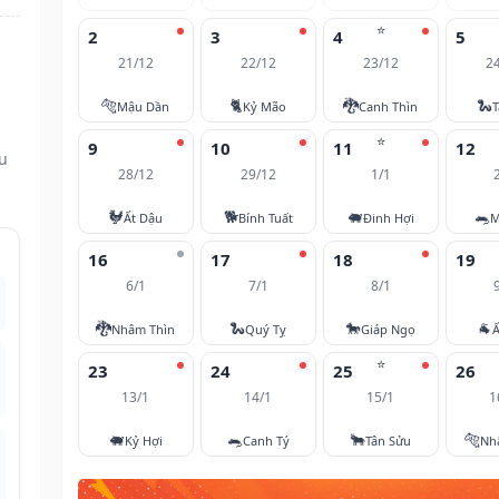
⭐
2
3
4
5
21/12
22/12
23/12
2
m
🐅
🐈
🐉
🐍
Mậu Dần
Kỷ Mão
Canh Thìn
T
⭐
9
10
11
12
ều
28/12
29/12
1/1
🐓
🐕
🐖
🐀
Ất Dậu
Bính Tuất
Đinh Hợi
M
16
17
18
19
6/1
7/1
8/1
🐉
🐍
🐎
🐐
Nhâm Thìn
Quý Tỵ
Giáp Ngọ
Ấ
⭐
23
24
25
26
13/1
14/1
15/1
1
🐖
🐀
🐂
🐅
Kỷ Hợi
Canh Tý
Tân Sửu
Nh