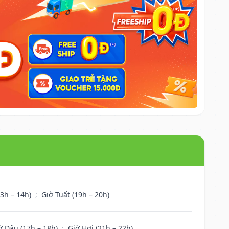
13h – 14h)
;
Giờ Tuất (19h – 20h)
ờ Dậu (17h – 18h)
;
Giờ Hợi (21h – 22h)