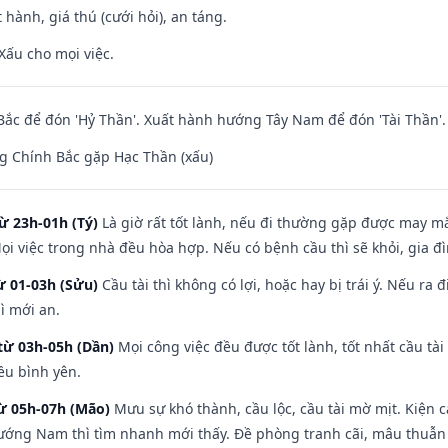
 hành, giá thú (cưới hỏi), an táng.
Xấu cho mọi việc.
ắc để đón 'Hỷ Thần'. Xuất hành hướng Tây Nam để đón 'Tài Thần'.
g Chính Bắc gặp Hạc Thần (xấu)
ừ 23h-01h (Tý)
Là giờ rất tốt lành, nếu đi thường gặp được may mắ
ọi việc trong nhà đều hòa hợp. Nếu có bệnh cầu thì sẽ khỏi, gia 
ừ 01-03h (Sửu)
Cầu tài thì không có lợi, hoặc hay bị trái ý. Nếu ra 
ì mới an.
từ 03h-05h (Dần)
Mọi công việc đều được tốt lành, tốt nhất cầu t
ều bình yên.
từ 05h-07h (Mão)
Mưu sự khó thành, cầu lộc, cầu tài mờ mịt. Kiện c
hướng Nam thì tìm nhanh mới thấy. Đề phòng tranh cãi, mâu thuẫn