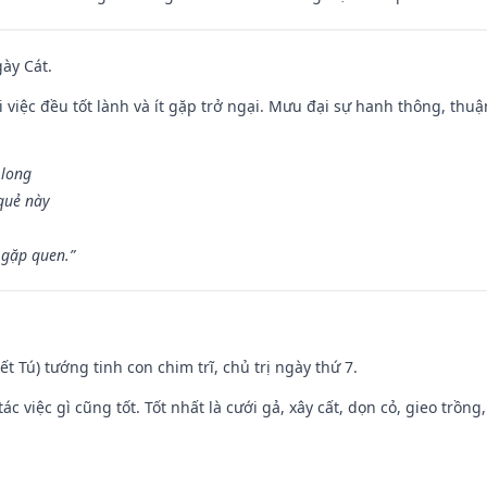
gày Cát.
 việc đều tốt lành và ít gặp trở ngại. Mưu đại sự hanh thông, thuậ
 long
 quẻ này
 gặp quen.”
Kiết Tú) tướng tinh con chim trĩ, chủ trị ngày thứ 7.
tác việc gì cũng tốt. Tốt nhất là cưới gả, xây cất, dọn cỏ, gieo trồng,