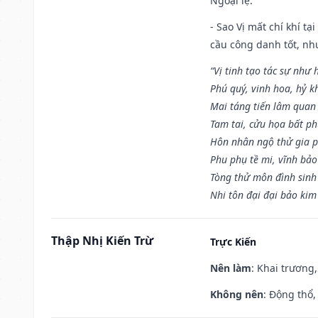
Ngoại lệ
:
- Sao Vị mất chí khí t
cầu công danh tốt, nh
“Vị tinh tạo tác sự như 
Phú quý, vinh hoa, hỷ kh
Mai táng tiến lâm quan l
Tam tai, cửu họa bất ph
Hôn nhân ngộ thử gia p
Phu phụ tề mi, vĩnh bảo
Tòng thử môn đình sinh
Nhi tôn đại đại bảo kim
Thập Nhị Kiến Trừ
Trực Kiến
Nên làm
: Khai trương,
Không nên
: Động thổ,