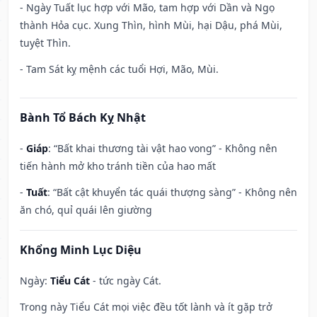
- Ngày Tuất lục hợp với Mão, tam hợp với Dần và Ngọ
thành Hỏa cục. Xung Thìn, hình Mùi, hại Dậu, phá Mùi,
tuyệt Thìn.
- Tam Sát kỵ mệnh các tuổi Hợi, Mão, Mùi.
Bành Tổ Bách Kỵ Nhật
-
Giáp
: “Bất khai thương tài vật hao vong” - Không nên
tiến hành mở kho tránh tiền của hao mất
-
Tuất
: “Bất cật khuyển tác quái thượng sàng” - Không nên
ăn chó, quỉ quái lên giường
Khổng Minh Lục Diệu
Ngày:
Tiểu Cát
- tức ngày Cát.
Trong này Tiểu Cát mọi việc đều tốt lành và ít gặp trở