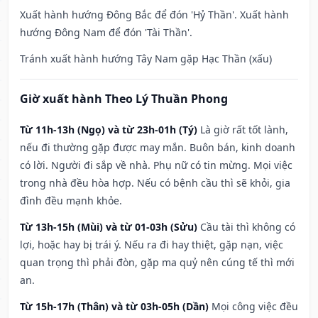
Xuất hành hướng Đông Bắc để đón 'Hỷ Thần'. Xuất hành
hướng Đông Nam để đón 'Tài Thần'.
Tránh xuất hành hướng Tây Nam gặp Hạc Thần (xấu)
Giờ xuất hành Theo Lý Thuần Phong
Từ 11h-13h (Ngọ) và từ 23h-01h (Tý)
Là giờ rất tốt lành,
nếu đi thường gặp được may mắn. Buôn bán, kinh doanh
có lời. Người đi sắp về nhà. Phụ nữ có tin mừng. Mọi việc
trong nhà đều hòa hợp. Nếu có bệnh cầu thì sẽ khỏi, gia
đình đều mạnh khỏe.
Từ 13h-15h (Mùi) và từ 01-03h (Sửu)
Cầu tài thì không có
lợi, hoặc hay bị trái ý. Nếu ra đi hay thiệt, gặp nạn, việc
quan trọng thì phải đòn, gặp ma quỷ nên cúng tế thì mới
an.
Từ 15h-17h (Thân) và từ 03h-05h (Dần)
Mọi công việc đều