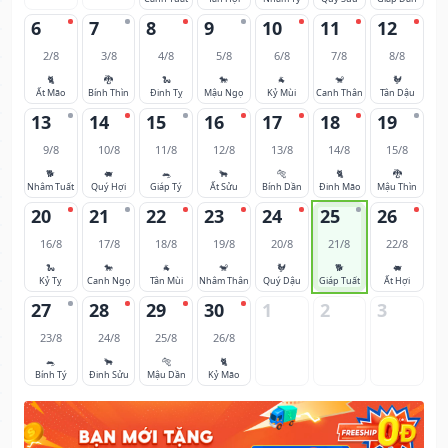
6
7
8
9
10
11
12
2/8
3/8
4/8
5/8
6/8
7/8
8/8
🐈
🐉
🐍
🐎
🐐
🐒
🐓
Ất Mão
Bính Thìn
Đinh Tỵ
Mậu Ngọ
Kỷ Mùi
Canh Thân
Tân Dậu
13
14
15
16
17
18
19
9/8
10/8
11/8
12/8
13/8
14/8
15/8
🐕
🐖
🐀
🐂
🐅
🐈
🐉
Nhâm Tuất
Quý Hợi
Giáp Tý
Ất Sửu
Bính Dần
Đinh Mão
Mậu Thìn
20
21
22
23
24
25
26
16/8
17/8
18/8
19/8
20/8
21/8
22/8
🐍
🐎
🐐
🐒
🐓
🐕
🐖
Kỷ Tỵ
Canh Ngọ
Tân Mùi
Nhâm Thân
Quý Dậu
Giáp Tuất
Ất Hợi
27
28
29
30
1
2
3
23/8
24/8
25/8
26/8
🐀
🐂
🐅
🐈
Bính Tý
Đinh Sửu
Mậu Dần
Kỷ Mão