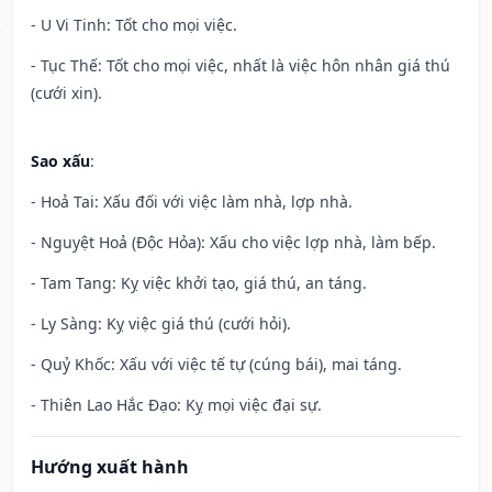
- U Vi Tinh: Tốt cho mọi việc.
- Tục Thế: Tốt cho mọi việc, nhất là việc hôn nhân giá thú
(cưới xin).
Sao xấu
:
- Hoả Tai: Xấu đối với việc làm nhà, lợp nhà.
- Nguyệt Hoả (Độc Hỏa): Xấu cho việc lợp nhà, làm bếp.
- Tam Tang: Kỵ việc khởi tạo, giá thú, an táng.
- Ly Sàng: Kỵ việc giá thú (cưới hỏi).
- Quỷ Khốc: Xấu với việc tế tự (cúng bái), mai táng.
- Thiên Lao Hắc Đạo: Kỵ mọi việc đại sự.
Hướng xuất hành