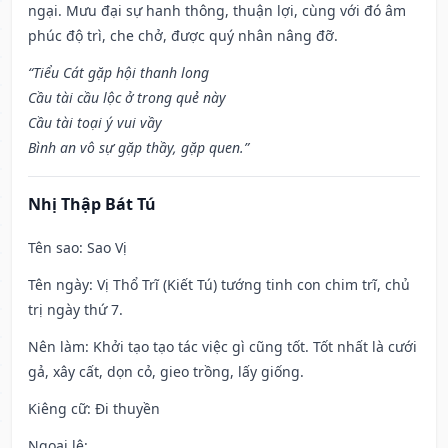
ngại. Mưu đại sự hanh thông, thuận lợi, cùng với đó âm
phúc độ trì, che chở, được quý nhân nâng đỡ.
“Tiểu Cát gặp hội thanh long
Cầu tài cầu lộc ở trong quẻ này
Cầu tài toại ý vui vầy
Bình an vô sự gặp thầy, gặp quen.”
Nhị Thập Bát Tú
Tên sao
: Sao Vị
Tên ngày
: Vị Thổ Trĩ (Kiết Tú) tướng tinh con chim trĩ, chủ
trị ngày thứ 7.
Nên làm
: Khởi tạo tạo tác việc gì cũng tốt. Tốt nhất là cưới
gả, xây cất, dọn cỏ, gieo trồng, lấy giống.
Kiêng cữ
: Đi thuyền
Ngoại lệ
: