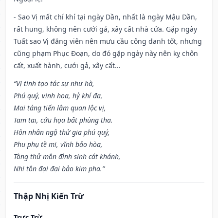
- Sao Vị mất chí khí tại ngày Dần, nhất là ngày Mậu Dần,
rất hung, không nên cưới gả, xây cất nhà cửa. Gặp ngày
Tuất sao Vị đăng viên nên mưu cầu công danh tốt, nhưng
cũng phạm Phục Đoạn, do đó gặp ngày này nên kỵ chôn
cất, xuất hành, cưới gả, xây cất...
“Vị tinh tạo tác sự như hà,
Phú quý, vinh hoa, hỷ khí đa,
Mai táng tiến lâm quan lộc vị,
Tam tai, cửu họa bất phùng tha.
Hôn nhân ngộ thử gia phú quý,
Phu phụ tề mi, vĩnh bảo hòa,
Tòng thử môn đình sinh cát khánh,
Nhi tôn đại đại bảo kim pha.”
Thập Nhị Kiến Trừ
Trực Trừ