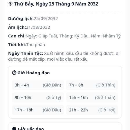
☀️ Thứ Bảy, Ngày 25 Tháng 9 Năm 2032
Dương lịch:
25/09/2032
Âm lịch:
21/08/2032
Can chi:
Ngày: Giáp Tuất, Tháng: Kỷ Dậu, Năm: Nhâm Tý
Tiết khí:
Thu phân
Ngày Thiên Tặc:
Xuất hành xấu, cầu tài không được, đi
đường dễ mất cắp, mọi việc đều rất xấu
⏱️ Giờ Hoàng đạo
3h – 4h
(Giờ Dần)
7h – 8h
(Giờ Thìn)
9h – 10h
(Giờ Tỵ)
15h – 16h
(Giờ Thân)
17h – 18h
(Giờ Dậu)
21h – 22h
(Giờ Hợi)
🌑 Giờ Hắc đạo