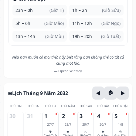
23h – 0h
(Giờ Tí)
1h – 2h
(Giờ Sửu)
5h – 6h
(Giờ Mão)
11h – 12h
(Giờ Ngọ)
13h – 14h
(Giờ Mùi)
19h – 20h
(Giờ Tuất)
Nếu bạn muốn có mọi thứ, hãy biết rằng bạn không thể có tất cả
cùng một lúc.
— Oprah Winfrey
Lịch Tháng 9 Năm 2032
THỨ HAI
THỨ BA
THỨ TƯ
THỨ NĂM
THỨ SÁU
THỨ BẢY
CHỦ NHẬT
30
31
1
2
3
4
5
27/7
28/7
29/7
30/7
1/8
🐕
🐖
🐀
🐂
🐅
Canh Tuất
Tân Hợi
Nhâm Tý
Quý Sửu
Giáp Dần