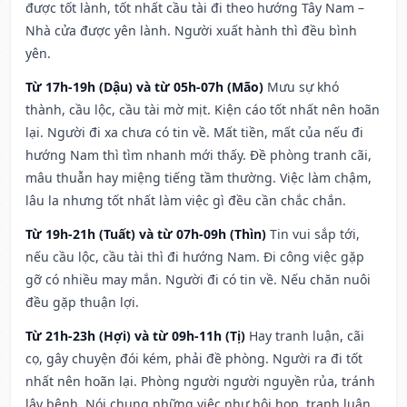
được tốt lành, tốt nhất cầu tài đi theo hướng Tây Nam –
Nhà cửa được yên lành. Người xuất hành thì đều bình
yên.
Từ 17h-19h (Dậu) và từ 05h-07h (Mão)
Mưu sự khó
thành, cầu lộc, cầu tài mờ mịt. Kiện cáo tốt nhất nên hoãn
lại. Người đi xa chưa có tin về. Mất tiền, mất của nếu đi
hướng Nam thì tìm nhanh mới thấy. Đề phòng tranh cãi,
mâu thuẫn hay miệng tiếng tầm thường. Việc làm chậm,
lâu la nhưng tốt nhất làm việc gì đều cần chắc chắn.
Từ 19h-21h (Tuất) và từ 07h-09h (Thìn)
Tin vui sắp tới,
nếu cầu lộc, cầu tài thì đi hướng Nam. Đi công việc gặp
gỡ có nhiều may mắn. Người đi có tin về. Nếu chăn nuôi
đều gặp thuận lợi.
Từ 21h-23h (Hợi) và từ 09h-11h (Tị)
Hay tranh luận, cãi
cọ, gây chuyện đói kém, phải đề phòng. Người ra đi tốt
nhất nên hoãn lại. Phòng người người nguyền rủa, tránh
lây bệnh. Nói chung những việc như hội họp, tranh luận,