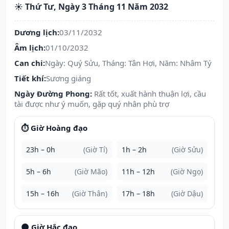
☀️ Thứ Tư, Ngày 3 Tháng 11 Năm 2032
Dương lịch:
03/11/2032
Âm lịch:
01/10/2032
Can chi:
Ngày: Quý Sửu, Tháng: Tân Hợi, Năm: Nhâm Tý
Tiết khí:
Sương giáng
Ngày Đường Phong:
Rất tốt, xuất hành thuận lợi, cầu
tài được như ý muốn, gặp quý nhân phù trợ
⏱️ Giờ Hoàng đạo
23h – 0h
(Giờ Tí)
1h – 2h
(Giờ Sửu)
5h – 6h
(Giờ Mão)
11h – 12h
(Giờ Ngọ)
15h – 16h
(Giờ Thân)
17h – 18h
(Giờ Dậu)
🌑 Giờ Hắc đạo