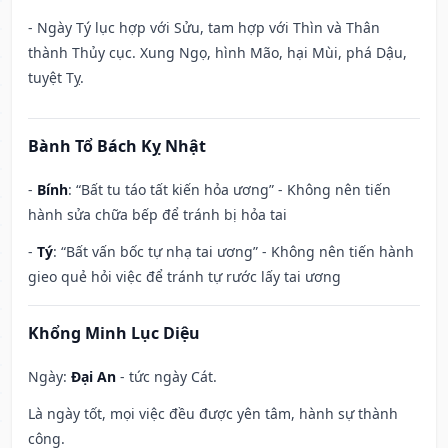
- Ngày Tý lục hợp với Sửu, tam hợp với Thìn và Thân
thành Thủy cục. Xung Ngọ, hình Mão, hại Mùi, phá Dậu,
tuyệt Tỵ.
Bành Tổ Bách Kỵ Nhật
-
Bính
: “Bất tu táo tất kiến hỏa ương” - Không nên tiến
hành sửa chữa bếp để tránh bị hỏa tai
-
Tý
: “Bất vấn bốc tự nhạ tai ương” - Không nên tiến hành
gieo quẻ hỏi việc để tránh tự rước lấy tai ương
Khổng Minh Lục Diệu
Ngày:
Đại An
- tức ngày Cát.
Là ngày tốt, mọi việc đều được yên tâm, hành sự thành
công.