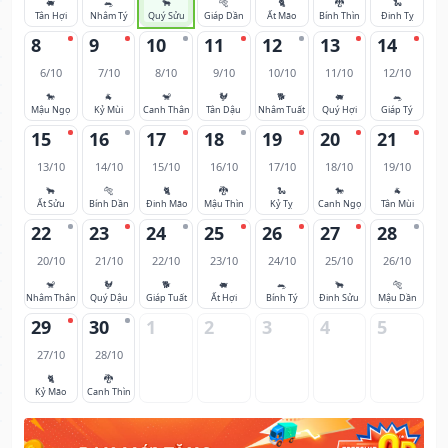
🐖
🐀
🐂
🐅
🐈
🐉
🐍
Tân Hợi
Nhâm Tý
Quý Sửu
Giáp Dần
Ất Mão
Bính Thìn
Đinh Tỵ
8
9
10
11
12
13
14
6/10
7/10
8/10
9/10
10/10
11/10
12/10
🐎
🐐
🐒
🐓
🐕
🐖
🐀
Mậu Ngọ
Kỷ Mùi
Canh Thân
Tân Dậu
Nhâm Tuất
Quý Hợi
Giáp Tý
15
16
17
18
19
20
21
13/10
14/10
15/10
16/10
17/10
18/10
19/10
🐂
🐅
🐈
🐉
🐍
🐎
🐐
Ất Sửu
Bính Dần
Đinh Mão
Mậu Thìn
Kỷ Tỵ
Canh Ngọ
Tân Mùi
22
23
24
25
26
27
28
20/10
21/10
22/10
23/10
24/10
25/10
26/10
🐒
🐓
🐕
🐖
🐀
🐂
🐅
Nhâm Thân
Quý Dậu
Giáp Tuất
Ất Hợi
Bính Tý
Đinh Sửu
Mậu Dần
29
30
1
2
3
4
5
27/10
28/10
🐈
🐉
Kỷ Mão
Canh Thìn