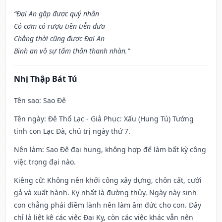
“Đại An gặp được quý nhân
Có cơm có rượu tiền tiễn đưa
Chẳng thời cũng được Đại An
Bình an vô sự tấm thân thanh nhàn.”
Nhị Thập Bát Tú
Tên sao
: Sao Đê
Tên ngày
: Đê Thổ Lạc - Giả Phục: Xấu (Hung Tú) Tướng
tinh con Lạc Đà, chủ trị ngày thứ 7.
Nên làm
: Sao Đê đại hung, không hợp để làm bất kỳ công
việc trọng đại nào.
Kiêng cữ
: Không nên khởi công xây dựng, chôn cất, cưới
gả và xuất hành. Kỵ nhất là đường thủy. Ngày này sinh
con chẳng phải điềm lành nên làm âm đức cho con. Đây
chỉ là liệt kê các việc Đại Kỵ, còn các việc khác vẫn nên