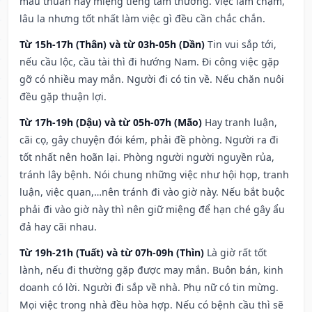
mâu thuẫn hay miệng tiếng tầm thường. Việc làm chậm,
lâu la nhưng tốt nhất làm việc gì đều cần chắc chắn.
Từ 15h-17h (Thân) và từ 03h-05h (Dần)
Tin vui sắp tới,
nếu cầu lộc, cầu tài thì đi hướng Nam. Đi công việc gặp
gỡ có nhiều may mắn. Người đi có tin về. Nếu chăn nuôi
đều gặp thuận lợi.
Từ 17h-19h (Dậu) và từ 05h-07h (Mão)
Hay tranh luận,
cãi cọ, gây chuyện đói kém, phải đề phòng. Người ra đi
tốt nhất nên hoãn lại. Phòng người người nguyền rủa,
tránh lây bệnh. Nói chung những việc như hội họp, tranh
luận, việc quan,…nên tránh đi vào giờ này. Nếu bắt buộc
phải đi vào giờ này thì nên giữ miệng để hạn ché gây ẩu
đả hay cãi nhau.
Từ 19h-21h (Tuất) và từ 07h-09h (Thìn)
Là giờ rất tốt
lành, nếu đi thường gặp được may mắn. Buôn bán, kinh
doanh có lời. Người đi sắp về nhà. Phụ nữ có tin mừng.
Mọi việc trong nhà đều hòa hợp. Nếu có bệnh cầu thì sẽ