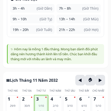
3h – 4h
(Giờ Dần)
7h – 8h
(Giờ Thìn)
9h – 10h
(Giờ Tỵ)
13h – 14h
(Giờ Mùi)
19h – 20h
(Giờ Tuất)
21h – 22h
(Giờ Hợi)
✨ Hôm nay là mồng 1 đầu tháng. Mong bạn dành đôi phút
dâng nén hương thành kính lên tổ tiên. Chúc bạn khởi đầu
tháng mới với nhiều an lành và may mắn.
Lịch Tháng 11 Năm 2032
THỨ HAI
THỨ BA
THỨ TƯ
THỨ NĂM
THỨ SÁU
THỨ BẢY
CHỦ NHẬT
1
2
3
4
5
6
7
29/9
30/9
1/10
2/10
3/10
4/10
5/10