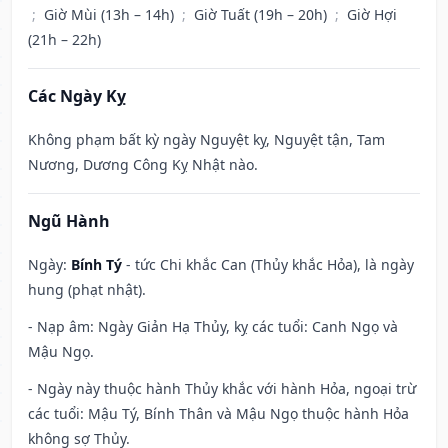
;
Giờ Mùi (13h – 14h)
;
Giờ Tuất (19h – 20h)
;
Giờ Hợi
(21h – 22h)
Các Ngày Kỵ
Không phạm bất kỳ ngày Nguyệt kỵ, Nguyệt tận, Tam
Nương, Dương Công Kỵ Nhật nào.
Ngũ Hành
Ngày:
Bính Tý
- tức Chi khắc Can (Thủy khắc Hỏa), là ngày
hung (phạt nhật).
- Nạp âm: Ngày Giản Hạ Thủy, kỵ các tuổi: Canh Ngọ và
Mậu Ngọ.
- Ngày này thuộc hành Thủy khắc với hành Hỏa, ngoại trừ
các tuổi: Mậu Tý, Bính Thân và Mậu Ngọ thuộc hành Hỏa
không sợ Thủy.