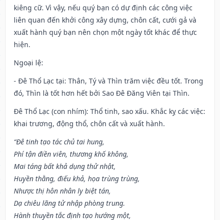
kiêng cữ. Vì vậy, nếu quý bạn có dự định các công việc
liên quan đến khởi công xây dựng, chôn cất, cưới gả và
xuất hành quý bạn nên chọn một ngày tốt khác để thực
hiện.
Ngoại lệ
:
- Đê Thổ Lạc tại: Thân, Tý và Thìn trăm việc đều tốt. Trong
đó, Thìn là tốt hơn hết bởi Sao Đê Đăng Viên tại Thìn.
Đê Thổ Lạc (con nhím): Thổ tinh, sao xấu. Khắc kỵ các việc:
khai trương, động thổ, chôn cất và xuất hành.
“Đê tinh tạo tác chủ tai hung,
Phí tận điền viên, thương khố không,
Mai táng bất khả dụng thử nhật,
Huyền thằng, điếu khả, họa trùng trùng,
Nhược thị hôn nhân ly biệt tán,
Dạ chiêu lãng tử nhập phòng trung.
Hành thuyền tắc định tạo hướng một,