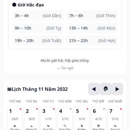
🌑 Giờ Hắc đạo
3h – 4h
(Giờ Dần)
7h – 8h
(Giờ Thìn)
9h – 10h
(Giờ Tỵ)
13h – 14h
(Giờ Mùi)
19h – 20h
(Giờ Tuất)
21h – 22h
(Giờ Hợi)
Muốn gặt hái, hãy gieo trồng.
— Tục ngữ
Lịch Tháng 11 Năm 2032
THỨ HAI
THỨ BA
THỨ TƯ
THỨ NĂM
THỨ SÁU
THỨ BẢY
CHỦ NHẬT
1
2
3
4
5
6
7
29/9
30/9
1/10
2/10
3/10
4/10
5/10
🐖
🐀
🐂
🐅
🐈
🐉
🐍
Tân Hợi
Nhâm Tý
Quý Sửu
Giáp Dần
Ất Mão
Bính Thìn
Đinh Tỵ