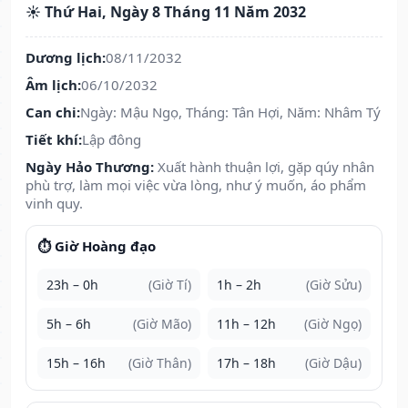
☀️ Thứ Hai, Ngày 8 Tháng 11 Năm 2032
Dương lịch:
08/11/2032
Âm lịch:
06/10/2032
Can chi:
Ngày: Mậu Ngọ, Tháng: Tân Hợi, Năm: Nhâm Tý
Tiết khí:
Lập đông
Ngày Hảo Thương:
Xuất hành thuận lợi, gặp qúy nhân
phù trợ, làm mọi việc vừa lòng, như ý muốn, áo phẩm
vinh quy.
⏱️ Giờ Hoàng đạo
23h – 0h
(Giờ Tí)
1h – 2h
(Giờ Sửu)
5h – 6h
(Giờ Mão)
11h – 12h
(Giờ Ngọ)
15h – 16h
(Giờ Thân)
17h – 18h
(Giờ Dậu)