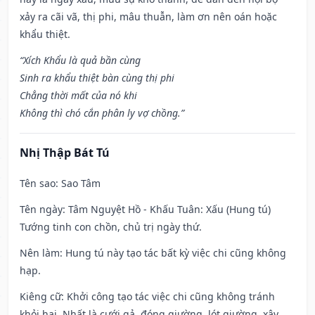
xảy ra cãi vã, thị phi, mâu thuẫn, làm ơn nên oán hoặc
khẩu thiệt.
“Xích Khẩu là quả bần cùng
Sinh ra khẩu thiệt bàn cùng thị phi
Chẳng thời mất của nó khi
Không thì chó cắn phân ly vợ chồng.”
Nhị Thập Bát Tú
Tên sao
: Sao Tâm
Tên ngày
: Tâm Nguyệt Hồ - Khấu Tuân: Xấu (Hung tú)
Tướng tinh con chồn, chủ trị ngày thứ.
Nên làm
: Hung tú này tạo tác bất kỳ việc chi cũng không
hạp.
Kiêng cữ
: Khởi công tạo tác việc chi cũng không tránh
khỏi hại. Nhất là cưới gả, đóng giường, lót giường, xây