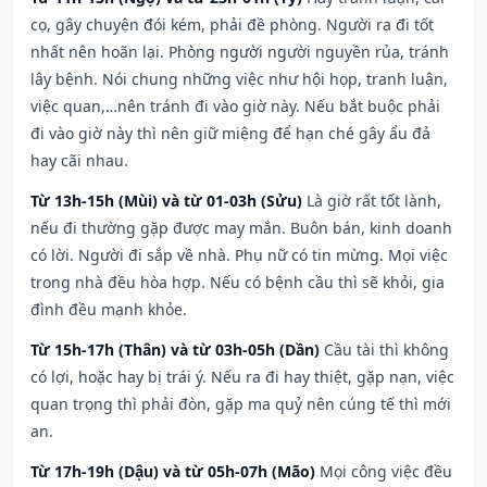
cọ, gây chuyện đói kém, phải đề phòng. Người ra đi tốt
nhất nên hoãn lại. Phòng người người nguyền rủa, tránh
lây bệnh. Nói chung những việc như hội họp, tranh luận,
việc quan,…nên tránh đi vào giờ này. Nếu bắt buộc phải
đi vào giờ này thì nên giữ miệng để hạn ché gây ẩu đả
hay cãi nhau.
Từ 13h-15h (Mùi) và từ 01-03h (Sửu)
Là giờ rất tốt lành,
nếu đi thường gặp được may mắn. Buôn bán, kinh doanh
có lời. Người đi sắp về nhà. Phụ nữ có tin mừng. Mọi việc
trong nhà đều hòa hợp. Nếu có bệnh cầu thì sẽ khỏi, gia
đình đều mạnh khỏe.
Từ 15h-17h (Thân) và từ 03h-05h (Dần)
Cầu tài thì không
có lợi, hoặc hay bị trái ý. Nếu ra đi hay thiệt, gặp nạn, việc
quan trọng thì phải đòn, gặp ma quỷ nên cúng tế thì mới
an.
Từ 17h-19h (Dậu) và từ 05h-07h (Mão)
Mọi công việc đều