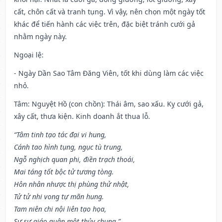
cất, chôn cất và tranh tụng. Vì vậy, nên chọn một ngày tốt
khác để tiến hành các việc trên, đặc biệt tránh cưới gả
nhằm ngày này.
Ngoại lệ
:
- Ngày Dần Sao Tâm Đăng Viên, tốt khi dùng làm các việc
nhỏ.
Tâm: Nguyệt Hồ (con chồn): Thái âm, sao xấu. Kỵ cưới gả,
xây cất, thưa kiện. Kinh doanh ắt thua lỗ.
“Tâm tinh tạo tác đại vi hung,
Cánh tao hình tụng, ngục tù trung,
Ngỗ nghịch quan phi, điền trạch thoái,
Mai táng tốt bộc tử tương tòng.
Hôn nhân nhược thị phùng thử nhật,
Tử tử nhi vong tự mãn hung.
Tam niên chi nội liên tạo họa,
Sự sự giáo quân một thủy chung.”