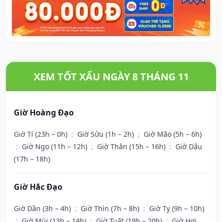
XEM TỐT XẤU NGÀY 8 THÁNG 11
Giờ Hoàng Đạo
Giờ Tí (23h – 0h)
;
Giờ Sửu (1h – 2h)
;
Giờ Mão (5h – 6h)
;
Giờ Ngọ (11h – 12h)
;
Giờ Thân (15h – 16h)
;
Giờ Dậu
(17h – 18h)
Giờ Hắc Đạo
Giờ Dần (3h – 4h)
;
Giờ Thìn (7h – 8h)
;
Giờ Tỵ (9h – 10h)
;
Giờ Mùi (13h – 14h)
;
Giờ Tuất (19h – 20h)
;
Giờ Hợi