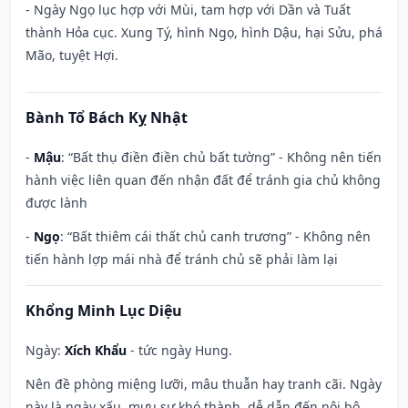
- Ngày Ngọ lục hợp với Mùi, tam hợp với Dần và Tuất
thành Hỏa cục. Xung Tý, hình Ngọ, hình Dậu, hại Sửu, phá
Mão, tuyệt Hợi.
Bành Tổ Bách Kỵ Nhật
-
Mậu
: “Bất thụ điền điền chủ bất tường” - Không nên tiến
hành việc liên quan đến nhận đất để tránh gia chủ không
được lành
-
Ngọ
: “Bất thiêm cái thất chủ canh trương” - Không nên
tiến hành lợp mái nhà để tránh chủ sẽ phải làm lại
Khổng Minh Lục Diệu
Ngày:
Xích Khẩu
- tức ngày Hung.
Nên đề phòng miệng lưỡi, mâu thuẫn hay tranh cãi. Ngày
này là ngày xấu, mưu sự khó thành, dễ dẫn đến nội bộ