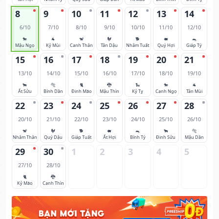
8
9
10
11
12
13
14
6/10
7/10
8/10
9/10
10/10
11/10
12/10
🐎
🐐
🐒
🐓
🐕
🐖
🐀
Mậu Ngọ
Kỷ Mùi
Canh Thân
Tân Dậu
Nhâm Tuất
Quý Hợi
Giáp Tý
15
16
17
18
19
20
21
13/10
14/10
15/10
16/10
17/10
18/10
19/10
🐂
🐅
🐈
🐉
🐍
🐎
🐐
Ất Sửu
Bính Dần
Đinh Mão
Mậu Thìn
Kỷ Tỵ
Canh Ngọ
Tân Mùi
22
23
24
25
26
27
28
20/10
21/10
22/10
23/10
24/10
25/10
26/10
🐒
🐓
🐕
🐖
🐀
🐂
🐅
Nhâm Thân
Quý Dậu
Giáp Tuất
Ất Hợi
Bính Tý
Đinh Sửu
Mậu Dần
29
30
1
2
3
4
5
27/10
28/10
🐈
🐉
Kỷ Mão
Canh Thìn