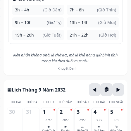
3h – 4h
(Giờ Dần)
7h – 8h
(Giờ Thìn)
9h – 10h
(Giờ Tỵ)
13h – 14h
(Giờ Mùi)
19h – 20h
(Giờ Tuất)
21h – 22h
(Giờ Hợi)
Kiên nhẫn không phải là chờ đợi, mà là khả năng giữ bình tĩnh
trong khi theo đuổi mục tiêu.
— Khuyết Danh
Lịch Tháng 9 Năm 2032
THỨ HAI
THỨ BA
THỨ TƯ
THỨ NĂM
THỨ SÁU
THỨ BẢY
CHỦ NHẬT
30
31
1
2
3
4
5
27/7
28/7
29/7
30/7
1/8
🐕
🐖
🐀
🐂
🐅
Canh Tuất
Tân Hợi
Nhâm Tý
Quý Sửu
Giáp Dần