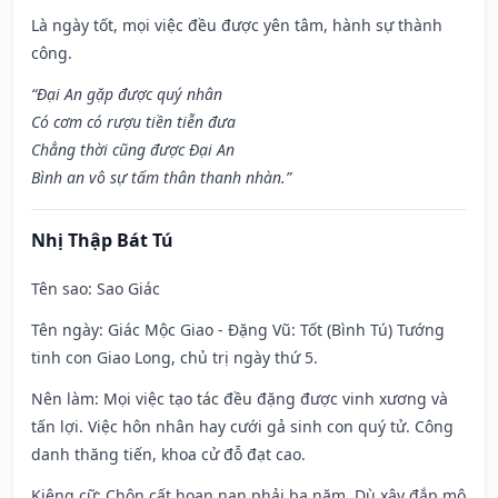
Là ngày tốt, mọi việc đều được yên tâm, hành sự thành
công.
“Đại An gặp được quý nhân
Có cơm có rượu tiền tiễn đưa
Chẳng thời cũng được Đại An
Bình an vô sự tấm thân thanh nhàn.”
Nhị Thập Bát Tú
Tên sao
: Sao Giác
Tên ngày
: Giác Mộc Giao - Đặng Vũ: Tốt (Bình Tú) Tướng
tinh con Giao Long, chủ trị ngày thứ 5.
Nên làm
: Mọi việc tạo tác đều đặng được vinh xương và
tấn lợi. Việc hôn nhân hay cưới gả sinh con quý tử. Công
danh thăng tiến, khoa cử đỗ đạt cao.
Kiêng cữ
: Chôn cất hoạn nạn phải ba năm. Dù xây đắp mộ