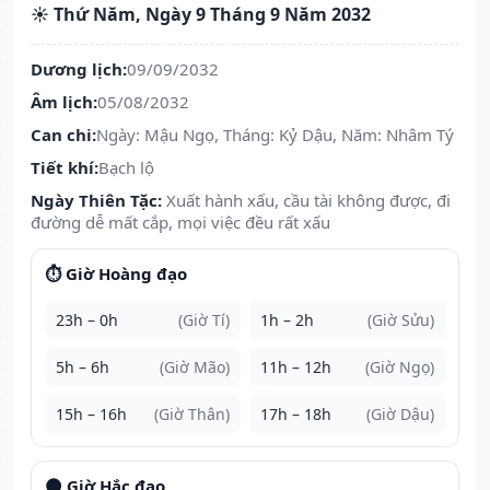
☀️ Thứ Năm, Ngày 9 Tháng 9 Năm 2032
Dương lịch:
09/09/2032
Âm lịch:
05/08/2032
Can chi:
Ngày: Mậu Ngọ, Tháng: Kỷ Dậu, Năm: Nhâm Tý
Tiết khí:
Bạch lộ
Ngày Thiên Tặc:
Xuất hành xấu, cầu tài không được, đi
đường dễ mất cắp, mọi việc đều rất xấu
⏱️ Giờ Hoàng đạo
23h – 0h
(Giờ Tí)
1h – 2h
(Giờ Sửu)
5h – 6h
(Giờ Mão)
11h – 12h
(Giờ Ngọ)
15h – 16h
(Giờ Thân)
17h – 18h
(Giờ Dậu)
🌑 Giờ Hắc đạo