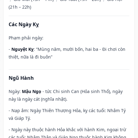
(21h – 22h)
Các Ngày Kỵ
Phạm phải ngày:
-
Nguyệt Kỵ
: “Mùng năm, mười bốn, hai ba - Đi chơi còn
thiệt, nữa là đi buôn”
Ngũ Hành
Ngày:
Mậu Ngọ
- tức Chi sinh Can (Hỏa sinh Thổ), ngày
này là ngày cát (nghĩa nhật).
- Nạp âm: Ngày Thiên Thượng Hỏa, kỵ các tuổi: Nhâm Tý
và Giáp Tý.
- Ngày này thuộc hành Hỏa khắc với hành Kim, ngoại trừ
các tuổi: Nhâm Thân và Giáp Ngọ thuộc hành Kim không