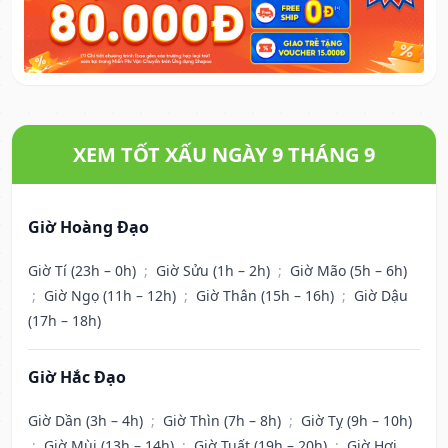
XEM TỐT XẤU NGÀY 9 THÁNG 9
Giờ Hoàng Đạo
Giờ Tí (23h – 0h)
;
Giờ Sửu (1h – 2h)
;
Giờ Mão (5h – 6h)
;
Giờ Ngọ (11h – 12h)
;
Giờ Thân (15h – 16h)
;
Giờ Dậu
(17h – 18h)
Giờ Hắc Đạo
Giờ Dần (3h – 4h)
;
Giờ Thìn (7h – 8h)
;
Giờ Tỵ (9h – 10h)
;
Giờ Mùi (13h – 14h)
;
Giờ Tuất (19h – 20h)
;
Giờ Hợi