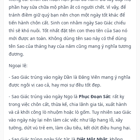
phần hay sửa chữa mộ phần ắt có người chết. Vì vậy, để
tránh điềm giữ quý bạn nên chọn một ngày tốt khác để
tiến hành chôn cất. Sinh con nhằm ngày Sao Giác chiếu
thì sẽ khó nuôi. Tốt nhất đặt tên con theo tên của Sao nó
mới được an toàn. Không dùng tên sao này có thể dùng
tên Sao của tháng hay của năm cũng mang ý nghĩa tương
đương.
Ngoại lệ
:
- Sao Giác trúng vào ngày Dần là Đăng Viên mang ý nghĩa
được ngôi vị cao cả, hay mọi sự đều tốt đẹp.
- Sao Giác trúng vào ngày Ngọ là
Phục Đoạn Sát
: rất kỵ
trong việc chôn cất, thừa kế, chia lãnh gia tài, xuất hành
và cả khởi công lò nhuộm hoặc lò gốm. Tuy nhiên sao Giác
vào ngày này lại nên làm các việc như lấp hang lỗ, xây
tường, dứt vú trẻ em, làm cầu tiêu, kết dứt điều hung hại.
- Sao Giác trúng ngày Sóc tức là
Diệt Một Nhật
: không