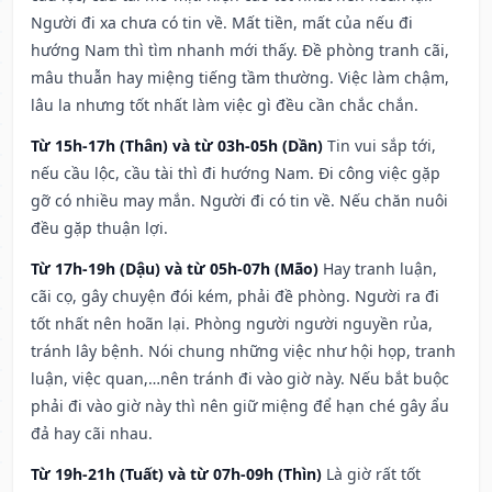
Người đi xa chưa có tin về. Mất tiền, mất của nếu đi
hướng Nam thì tìm nhanh mới thấy. Đề phòng tranh cãi,
mâu thuẫn hay miệng tiếng tầm thường. Việc làm chậm,
lâu la nhưng tốt nhất làm việc gì đều cần chắc chắn.
Từ 15h-17h (Thân) và từ 03h-05h (Dần)
Tin vui sắp tới,
nếu cầu lộc, cầu tài thì đi hướng Nam. Đi công việc gặp
gỡ có nhiều may mắn. Người đi có tin về. Nếu chăn nuôi
đều gặp thuận lợi.
Từ 17h-19h (Dậu) và từ 05h-07h (Mão)
Hay tranh luận,
cãi cọ, gây chuyện đói kém, phải đề phòng. Người ra đi
tốt nhất nên hoãn lại. Phòng người người nguyền rủa,
tránh lây bệnh. Nói chung những việc như hội họp, tranh
luận, việc quan,…nên tránh đi vào giờ này. Nếu bắt buộc
phải đi vào giờ này thì nên giữ miệng để hạn ché gây ẩu
đả hay cãi nhau.
Từ 19h-21h (Tuất) và từ 07h-09h (Thìn)
Là giờ rất tốt