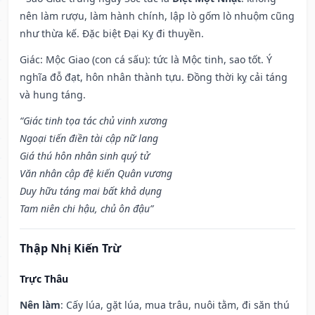
nên làm rượu, làm hành chính, lập lò gốm lò nhuộm cũng
như thừa kế. Đặc biệt Đại Kỵ đi thuyền.
Giác: Mộc Giao (con cá sấu): tức là Mộc tinh, sao tốt. Ý
nghĩa đỗ đạt, hôn nhân thành tựu. Đồng thời kỵ cải táng
và hung táng.
“Giác tinh tọa tác chủ vinh xương
Ngoại tiến điền tài cập nữ lang
Giá thú hôn nhân sinh quý tử
Văn nhân cập đệ kiến Quân vương
Duy hữu táng mai bất khả dụng
Tam niên chi hậu, chủ ôn đậu”
Thập Nhị Kiến Trừ
Trực Thâu
Nên làm
: Cấy lúa, gặt lúa, mua trâu, nuôi tằm, đi săn thú