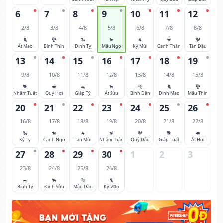
6
7
8
9
10
11
12
2/8
3/8
4/8
5/8
6/8
7/8
8/8
🐈
🐉
🐍
🐎
🐐
🐒
🐓
Ất Mão
Bính Thìn
Đinh Tỵ
Mậu Ngọ
Kỷ Mùi
Canh Thân
Tân Dậu
13
14
15
16
17
18
19
9/8
10/8
11/8
12/8
13/8
14/8
15/8
🐕
🐖
🐀
🐂
🐅
🐈
🐉
Nhâm Tuất
Quý Hợi
Giáp Tý
Ất Sửu
Bính Dần
Đinh Mão
Mậu Thìn
20
21
22
23
24
25
26
16/8
17/8
18/8
19/8
20/8
21/8
22/8
🐍
🐎
🐐
🐒
🐓
🐕
🐖
Kỷ Tỵ
Canh Ngọ
Tân Mùi
Nhâm Thân
Quý Dậu
Giáp Tuất
Ất Hợi
27
28
29
30
1
2
3
23/8
24/8
25/8
26/8
🐀
🐂
🐅
🐈
Bính Tý
Đinh Sửu
Mậu Dần
Kỷ Mão