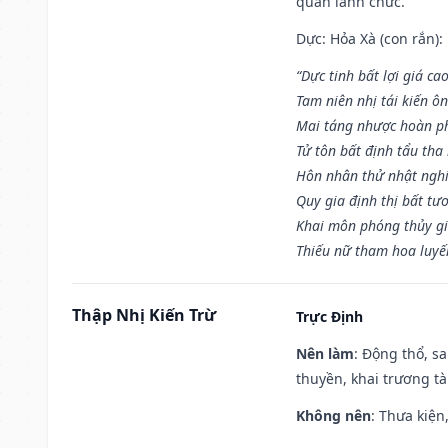
quan lãnh chức.
Dực: Hỏa Xà (con rắn):
“Dực tinh bất lợi giá ca
Tam niên nhị tái kiến ô
Mai táng nhược hoàn p
Tử tôn bất định tẩu tha
Hôn nhân thử nhật nghi 
Quy gia định thị bất tư
Khai môn phóng thủy gi
Thiếu nữ tham hoa luyế
Thập Nhị Kiến Trừ
Trực Định
Nên làm
: Động thổ, s
thuyền, khai trương tà
Không nên
: Thưa kiện