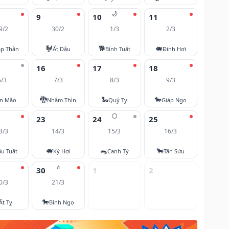
🌙
9
10
11
9/2
30/2
1/3
2/3
🐓
🐕
🐖
áp Thân
Ất Dậu
Bính Tuất
Đinh Hợi
16
17
18
6/3
7/3
8/3
9/3
🐉
🐍
🐎
ân Mão
Nhâm Thìn
Quý Tỵ
Giáp Ngọ
🌕
23
24
25
3/3
14/3
15/3
16/3
🐖
🐀
🐂
u Tuất
Kỷ Hợi
Canh Tý
Tân Sửu
⭐
30
1
2
0/3
21/3
🐎
Ất Tỵ
Bính Ngọ