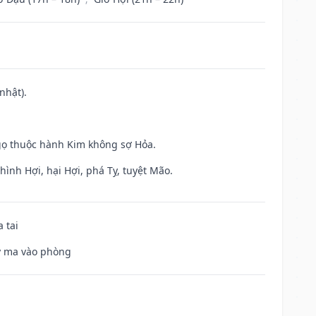
nhật).
gọ thuộc hành Kim không sợ Hỏa.
ình Hợi, hại Hợi, phá Tỵ, tuyệt Mão.
 tai
uỷ ma vào phòng