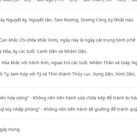
 Nguyệt kỵ, Nguyệt tận, Tam Nương, Dương Công Kỵ Nhật nào.
 Can khắc Chi (Hỏa khắc Kim), ngày này là ngày cát trung bình (chế 
 Hỏa, kỵ các tuổi: Canh Dần và Nhâm Dần.
 Hỏa khắc với hành Kim, ngoại trừ các tuổi: Nhâm Thân và Giáp N
i Tỵ, tam hợp với Tý và Thìn thành Thủy cục. Xung Dần, hình Dần, h
t kiến hỏa ương” - Không nên tiến hành sửa chữa bếp để tránh bị hỏa
quỷ túy nhập phòng” - Không nên tiến hành kê giường để tránh q
ngày Hung.