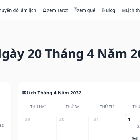
🃏
huyển đổi âm lịch
🔮
Xem Tarot
Xem quẻ
📝
Blog
📅
Lịch t
gày 20 Tháng 4 Năm 2
Lịch Tháng 4 Năm 2032
THỨ HAI
THỨ BA
THỨ TƯ
THỨ
29
30
31
1
32
2
🐂
Đi