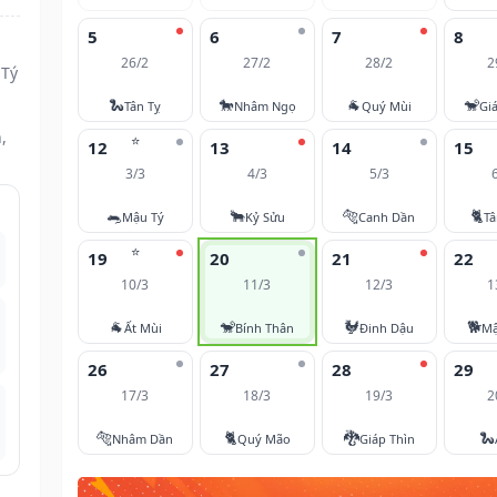
5
6
7
8
26/2
27/2
28/2
2
 Tý
🐍
🐎
🐐
🐒
Tân Tỵ
Nhâm Ngọ
Quý Mùi
Gi
,
⭐
12
13
14
15
3/3
4/3
5/3
🐀
🐂
🐅
🐈
Mậu Tý
Kỷ Sửu
Canh Dần
T
⭐
19
20
21
22
10/3
11/3
12/3
1
🐐
🐒
🐓
🐕
Ất Mùi
Bính Thân
Đinh Dậu
Mậ
26
27
28
29
17/3
18/3
19/3
2
🐅
🐈
🐉
🐍
Nhâm Dần
Quý Mão
Giáp Thìn