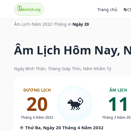
🗓️
Trang chủ
🔄
C
Amlich.org
Âm Lịch
>
Năm 2032
>
Tháng 4
>
Ngày 20
Âm Lịch Hôm Nay, N
Ngày Bính Thân, Tháng Giáp Thìn, Năm Nhâm Tý
DƯƠNG LỊCH
ÂM LỊCH
20
11
🐒
Tháng 4 Năm 2032
Tháng 3 Năm 20
☀️ Thứ Ba, Ngày 20 Tháng 4 Năm 2032