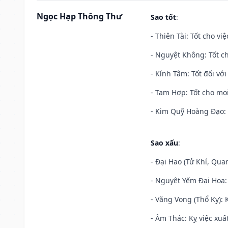
Ngọc Hạp Thông Thư
Sao tốt
:
- Thiên Tài: Tốt cho vi
- Nguyệt Không: Tốt c
- Kính Tâm: Tốt đối với 
- Tam Hợp: Tốt cho mọi
- Kim Quỹ Hoàng Đạo: T
Sao xấu
:
- Đại Hao (Tử Khí, Qua
- Nguyệt Yếm Đại Hoạ: X
- Vãng Vong (Thổ Kỵ): K
- Âm Thác: Kỵ việc xuất