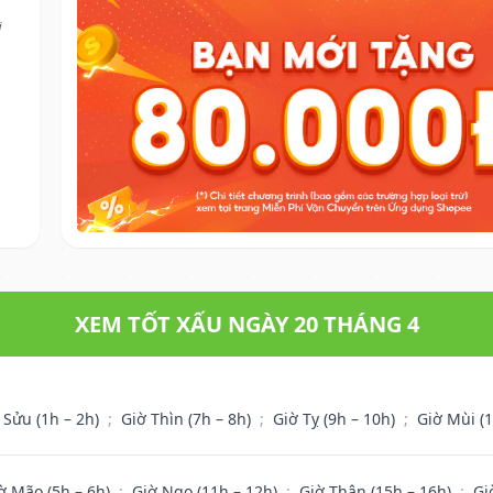
i
XEM TỐT XẤU NGÀY 20 THÁNG 4
 Sửu (1h – 2h)
;
Giờ Thìn (7h – 8h)
;
Giờ Tỵ (9h – 10h)
;
Giờ Mùi (
ờ Mão (5h – 6h)
;
Giờ Ngọ (11h – 12h)
;
Giờ Thân (15h – 16h)
;
Gi