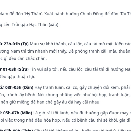
am để đón 'Hỷ Thần'. Xuất hành hướng Chính Đông để đón 'Tài Th
 Lên Trời gặp Hạc Thần (xấu)
ừ 23h-01h (Tý)
Mưu sự khó thành, cầu lộc, cầu tài mờ mịt. Kiện cáo
hướng Nam thì tìm nhanh mới thấy. Đề phòng tranh cãi, mâu thuẫn
ệc gì đều cần chắc chắn.
ừ 01-03h (Sửu)
Tin vui sắp tới, nếu cầu lộc, cầu tài thì đi hướng 
đều gặp thuận lợi.
từ 03h-05h (Dần)
Hay tranh luận, cãi cọ, gây chuyện đói kém, phải
a, tránh lây bệnh. Nói chung những việc như hội họp, tranh luận,
ì nên giữ miệng để hạn ché gây ẩu đả hay cãi nhau.
từ 05h-07h (Mão)
Là giờ rất tốt lành, nếu đi thường gặp được may 
ọi việc trong nhà đều hòa hợp. Nếu có bệnh cầu thì sẽ khỏi, gia 
từ 07h-09h (Thìn)
Cầu tài thì không có lợi, hoặc hay bị trái ý. Nếu r