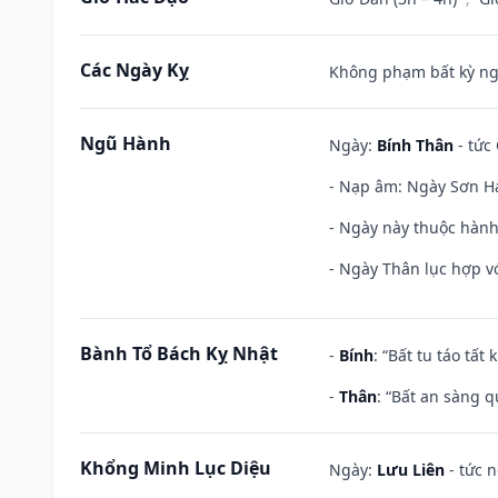
Các Ngày Kỵ
Không phạm bất kỳ ngày
Ngũ Hành
Ngày:
Bính Thân
- tức
- Nạp âm: Ngày Sơn Hạ
- Ngày này thuộc hành
- Ngày Thân lục hợp vớ
Bành Tổ Bách Kỵ Nhật
-
Bính
: “Bất tu táo tấ
-
Thân
: “Bất an sàng 
Khổng Minh Lục Diệu
Ngày:
Lưu Liên
- tức 