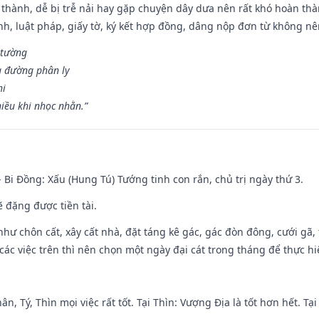
 thành, dễ bị trễ nải hay gặp chuyện dây dưa nên rất khó hoàn th
ính, luật pháp, giấy tờ, ký kết hợp đồng, dâng nộp đơn từ không nên
 tường
a đường phân ly
hi
iều khi nhọc nhằn.”
- Bi Đồng: Xấu (Hung Tú) Tướng tinh con rắn, chủ trị ngày thứ 3.
ẽ đặng được tiền tài.
như chôn cất, xây cất nhà, đặt táng kê gác, gác đòn đông, cưới gã, t
ác việc trên thì nên chọn một ngày đại cát trong tháng để thực hi
ân, Tý, Thìn mọi việc rất tốt. Tại Thìn: Vượng Địa là tốt hơn hết. T