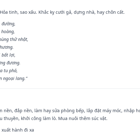
 Hỏa tinh, sao xấu. Khắc kỵ cưới gả, dựng nhà, hay chôn cất.
o đường,
n hoàng,
hùng thử nhật,
 hương.
bất lợi,
ơng đương.
a tu phá,
n ngoại lang.”
an nền, đắp nền, làm hay sửa phòng bếp, lắp đặt máy móc, nhập họ
u thuyền, khởi công làm lò. Mua nuôi thêm súc vật.
, xuất hành đi xa