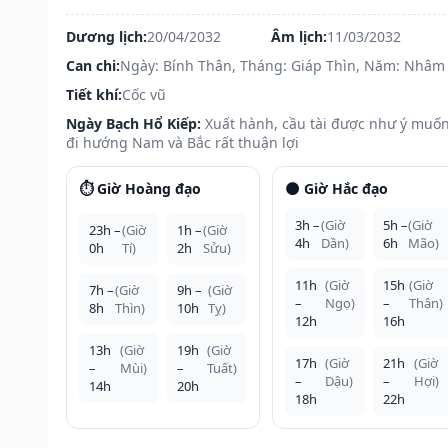
Dương lịch:
20/04/2032
Âm lịch:
11/03/2032
Can chi:
Ngày: Bính Thân, Tháng: Giáp Thìn, Năm: Nhâm
Tiết khí:
Cốc vũ
Ngày Bạch Hổ Kiếp:
Xuất hành, cầu tài được như ý muốn
đi hướng Nam và Bắc rất thuận lợi
⏱️ Giờ Hoàng đạo
🌑 Giờ Hắc đạo
3h –
(Giờ
5h –
(Giờ
23h –
(Giờ
1h –
(Giờ
4h
Dần)
6h
Mão)
0h
Tí)
2h
Sửu)
11h
(Giờ
15h
(Giờ
7h –
(Giờ
9h –
(Giờ
–
Ngọ)
–
Thân)
8h
Thìn)
10h
Tỵ)
12h
16h
13h
(Giờ
19h
(Giờ
17h
(Giờ
21h
(Giờ
–
Mùi)
–
Tuất)
–
Dậu)
–
Hợi)
14h
20h
18h
22h