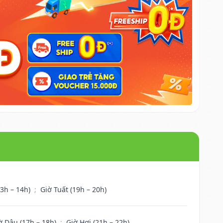
13h – 14h)
;
Giờ Tuất (19h – 20h)
ờ Dậu (17h – 18h)
;
Giờ Hợi (21h – 22h)