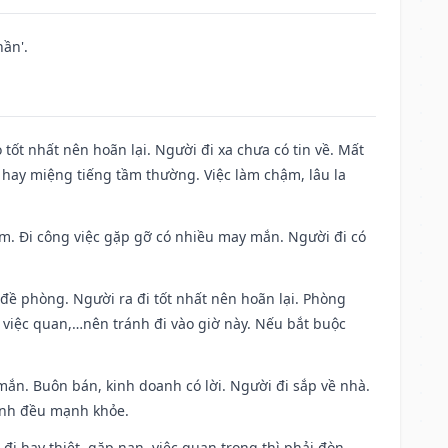
ần'.
 tốt nhất nên hoãn lại. Người đi xa chưa có tin về. Mất
 hay miệng tiếng tầm thường. Việc làm chậm, lâu la
Nam. Đi công việc gặp gỡ có nhiều may mắn. Người đi có
 đề phòng. Người ra đi tốt nhất nên hoãn lại. Phòng
 việc quan,…nên tránh đi vào giờ này. Nếu bắt buộc
mắn. Buôn bán, kinh doanh có lời. Người đi sắp về nhà.
đình đều mạnh khỏe.
a đi hay thiệt, gặp nạn, việc quan trọng thì phải đòn,