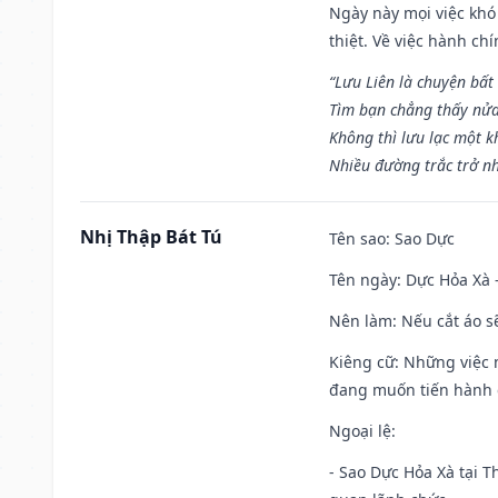
Ngày này mọi việc khó
thiệt. Về việc hành ch
“Lưu Liên là chuyện bất
Tìm bạn chẳng thấy nử
Không thì lưu lạc một k
Nhiều đường trắc trở nh
Nhị Thập Bát Tú
Tên sao
: Sao Dực
Tên ngày
: Dực Hỏa Xà 
Nên làm
: Nếu cắt áo s
Kiêng cữ
: Những việc 
đang muốn tiến hành c
Ngoại lệ
:
- Sao Dực Hỏa Xà tại Th