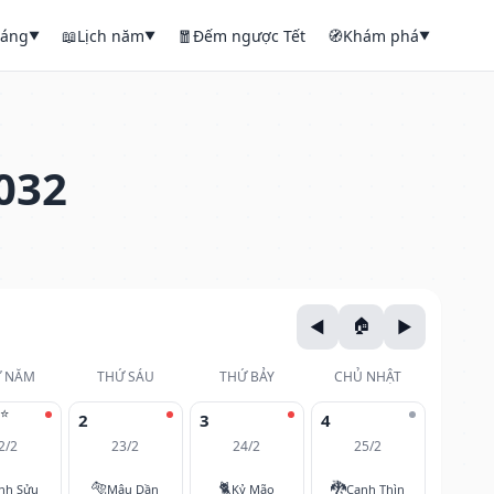
háng
📖
Lịch năm
🧧
Đếm ngược Tết
🧭
Khám phá
▼
▼
▼
032
 NĂM
THỨ SÁU
THỨ BẢY
CHỦ NHẬT
⭐
2
3
4
2/2
23/2
24/2
25/2
🐅
🐈
🐉
nh Sửu
Mậu Dần
Kỷ Mão
Canh Thìn