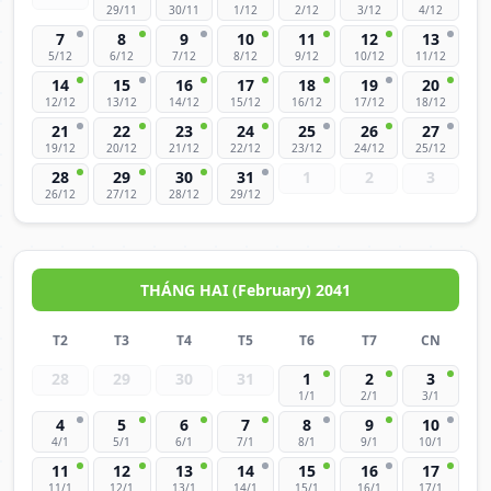
29/11
30/11
1/12
2/12
3/12
4/12
7
8
9
10
11
12
13
5/12
6/12
7/12
8/12
9/12
10/12
11/12
14
15
16
17
18
19
20
12/12
13/12
14/12
15/12
16/12
17/12
18/12
21
22
23
24
25
26
27
19/12
20/12
21/12
22/12
23/12
24/12
25/12
28
29
30
31
1
2
3
26/12
27/12
28/12
29/12
THÁNG HAI (February) 2041
T2
T3
T4
T5
T6
T7
CN
28
29
30
31
1
2
3
1/1
2/1
3/1
4
5
6
7
8
9
10
4/1
5/1
6/1
7/1
8/1
9/1
10/1
11
12
13
14
15
16
17
11/1
12/1
13/1
14/1
15/1
16/1
17/1