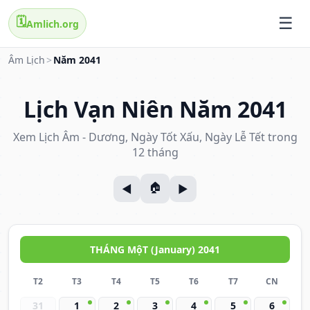
🗓️
Amlich.org
Âm Lịch
>
Năm 2041
Lịch Vạn Niên Năm 2041
Xem Lịch Âm - Dương, Ngày Tốt Xấu, Ngày Lễ Tết trong
12 tháng
THÁNG MộT (January) 2041
T2
T3
T4
T5
T6
T7
CN
31
1
2
3
4
5
6