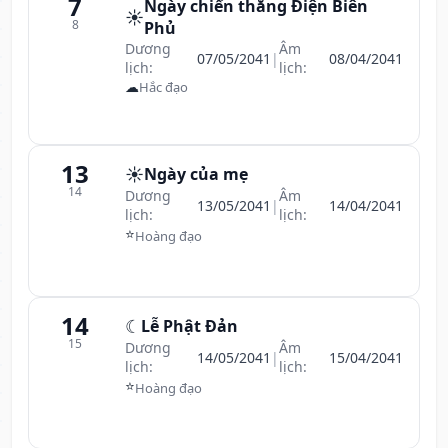
7
Ngày chiến thắng Điện Biên
☀️
8
Phủ
Dương
Âm
07/05/2041
|
08/04/2041
lịch:
lịch:
☁
Hắc đạo
13
☀️
Ngày của mẹ
14
Dương
Âm
13/05/2041
|
14/04/2041
lịch:
lịch:
⭐
Hoàng đạo
14
☾
Lễ Phật Đản
15
Dương
Âm
14/05/2041
|
15/04/2041
lịch:
lịch:
⭐
Hoàng đạo