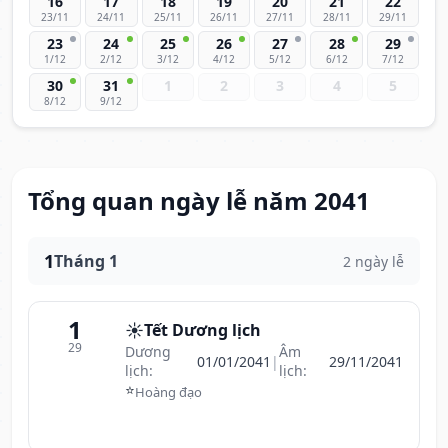
16
17
18
19
20
21
22
23/11
24/11
25/11
26/11
27/11
28/11
29/11
23
24
25
26
27
28
29
1/12
2/12
3/12
4/12
5/12
6/12
7/12
30
31
1
2
3
4
5
8/12
9/12
Tổng quan ngày lễ năm 2041
1
Tháng 1
2 ngày lễ
1
☀️
Tết Dương lịch
29
Dương
Âm
01/01/2041
|
29/11/2041
lịch:
lịch:
⭐
Hoàng đạo