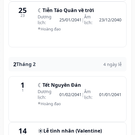
25
☾
Tiễn Táo Quân về trời
23
Dương
Âm
25/01/2041
|
23/12/2040
lịch:
lịch:
⭐
Hoàng đạo
2
Tháng 2
4 ngày lễ
1
☾
Tết Nguyên Đán
1
Dương
Âm
01/02/2041
|
01/01/2041
lịch:
lịch:
⭐
Hoàng đạo
14
☀️
Lễ tình nhân (Valentine)