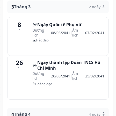
3
Tháng 3
2 ngày lễ
8
☀️
Ngày Quốc tế Phụ nữ
7
Dương
Âm
08/03/2041
|
07/02/2041
lịch:
lịch:
☁
Hắc đạo
26
Ngày thành lập Đoàn TNCS Hồ
☀️
25
Chí Minh
Dương
Âm
26/03/2041
|
25/02/2041
lịch:
lịch:
⭐
Hoàng đạo
4
Tháng 4
4 ngày lễ