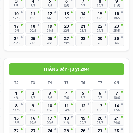
3
4
5
6
7
8
9
5/5
6/5
7/5
8/5
9/5
10/5
11/5
10
11
12
13
14
15
16
12/5
13/5
14/5
15/5
16/5
17/5
18/5
17
18
19
20
21
22
23
19/5
20/5
21/5
22/5
23/5
24/5
25/5
24
25
26
27
28
29
30
26/5
27/5
28/5
29/5
1/6
2/6
3/6
THÁNG BảY (July) 2041
T2
T3
T4
T5
T6
T7
CN
1
2
3
4
5
6
7
4/6
5/6
6/6
7/6
8/6
9/6
10/6
8
9
10
11
12
13
14
11/6
12/6
13/6
14/6
15/6
16/6
17/6
15
16
17
18
19
20
21
18/6
19/6
20/6
21/6
22/6
23/6
24/6
22
23
24
25
26
27
28