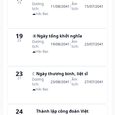
15
Dương
Âm
11/08/2041
|
15/07/2041
lịch:
lịch:
☁
Hắc đạo
19
☀️
Ngày tổng khởi nghĩa
23
Dương
Âm
19/08/2041
|
23/07/2041
lịch:
lịch:
☁
Hắc đạo
23
☾
Ngày thương binh, liệt sĩ
27
Dương
Âm
23/08/2041
|
27/07/2041
lịch:
lịch:
☁
Hắc đạo
24
Thành lập công đoàn Việt