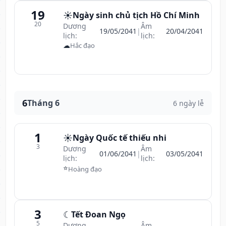
19
☀️
Ngày sinh chủ tịch Hồ Chí Minh
20
Dương
Âm
19/05/2041
|
20/04/2041
lịch:
lịch:
☁
Hắc đạo
6
Tháng 6
6 ngày lễ
1
☀️
Ngày Quốc tế thiếu nhi
3
Dương
Âm
01/06/2041
|
03/05/2041
lịch:
lịch:
⭐
Hoàng đạo
3
☾
Tết Đoan Ngọ
5
Dương
Âm