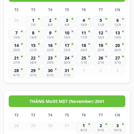
T2
T3
T4
T5
T6
T7
CN
30
1
2
3
4
5
6
7/9
8/9
9/9
10/9
11/9
12/9
7
8
9
10
11
12
13
13/9
14/9
15/9
16/9
17/9
18/9
19/9
14
15
16
17
18
19
20
20/9
21/9
22/9
23/9
24/9
25/9
26/9
21
22
23
24
25
26
27
27/9
28/9
29/9
30/9
1/10
2/10
3/10
28
29
30
31
1
2
3
4/10
5/10
6/10
7/10
THÁNG MườI MộT (November) 2041
T2
T3
T4
T5
T6
T7
CN
28
29
30
31
1
2
3
8/10
9/10
10/10