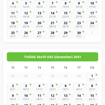
4
5
6
7
8
9
10
11/10
12/10
13/10
14/10
15/10
16/10
17/10
11
12
13
14
15
16
17
18/10
19/10
20/10
21/10
22/10
23/10
24/10
18
19
20
21
22
23
24
25/10
26/10
27/10
28/10
29/10
30/10
1/11
25
26
27
28
29
30
1
2/11
3/11
4/11
5/11
6/11
7/11
THÁNG MườI HAI (December) 2041
T2
T3
T4
T5
T6
T7
CN
25
26
27
28
29
30
1
8/11
2
3
4
5
6
7
8
9/11
10/11
11/11
12/11
13/11
14/11
15/11
9
10
11
12
13
14
15
16/11
17/11
18/11
19/11
20/11
21/11
22/11