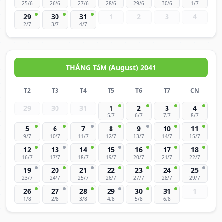
25/6
26/6
27/6
28/6
29/6
30/6
1/7
29
30
31
1
2
3
4
2/7
3/7
4/7
THÁNG TáM (August) 2041
T2
T3
T4
T5
T6
T7
CN
29
30
31
1
2
3
4
5/7
6/7
7/7
8/7
5
6
7
8
9
10
11
9/7
10/7
11/7
12/7
13/7
14/7
15/7
12
13
14
15
16
17
18
16/7
17/7
18/7
19/7
20/7
21/7
22/7
19
20
21
22
23
24
25
23/7
24/7
25/7
26/7
27/7
28/7
29/7
26
27
28
29
30
31
1
1/8
2/8
3/8
4/8
5/8
6/8