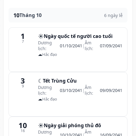
10
Tháng 10
6 ngày lễ
1
☀️
Ngày quốc tế người cao tuổi
7
Dương
Âm
01/10/2041
|
07/09/2041
lịch:
lịch:
☁
Hắc đạo
3
☾
Tết Trùng Cửu
9
Dương
Âm
03/10/2041
|
09/09/2041
lịch:
lịch:
☁
Hắc đạo
10
☀️
Ngày giải phóng thủ đô
16
Dương
Âm
10/10/2041
|
16/09/2041