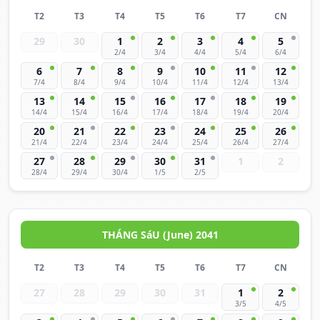
T2
T3
T4
T5
T6
T7
CN
29
30
1
2
3
4
5
2/4
3/4
4/4
5/4
6/4
6
7
8
9
10
11
12
7/4
8/4
9/4
10/4
11/4
12/4
13/4
13
14
15
16
17
18
19
14/4
15/4
16/4
17/4
18/4
19/4
20/4
20
21
22
23
24
25
26
21/4
22/4
23/4
24/4
25/4
26/4
27/4
27
28
29
30
31
1
2
28/4
29/4
30/4
1/5
2/5
THÁNG SáU (June) 2041
T2
T3
T4
T5
T6
T7
CN
27
28
29
30
31
1
2
3/5
4/5