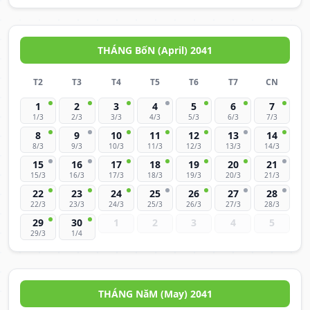
THÁNG BốN (April) 2041
T2
T3
T4
T5
T6
T7
CN
1
2
3
4
5
6
7
1/3
2/3
3/3
4/3
5/3
6/3
7/3
8
9
10
11
12
13
14
8/3
9/3
10/3
11/3
12/3
13/3
14/3
15
16
17
18
19
20
21
15/3
16/3
17/3
18/3
19/3
20/3
21/3
22
23
24
25
26
27
28
22/3
23/3
24/3
25/3
26/3
27/3
28/3
29
30
1
2
3
4
5
29/3
1/4
THÁNG NăM (May) 2041