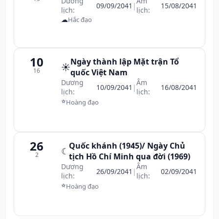
Dương
Âm
09/09/2041
|
15/08/2041
lịch:
lịch:
☁
Hắc đạo
10
Ngày thành lập Mặt trận Tổ
☀️
16
quốc Việt Nam
Dương
Âm
10/09/2041
|
16/08/2041
lịch:
lịch:
⭐
Hoàng đạo
26
Quốc khánh (1945)/ Ngày Chủ
☾
2
tịch Hồ Chí Minh qua đời (1969)
Dương
Âm
26/09/2041
|
02/09/2041
lịch:
lịch:
⭐
Hoàng đạo