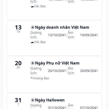
lịch:
lịch:
☁
Hắc đạo
13
☀️
Ngày doanh nhân Việt Nam
19
Dương
Âm
13/10/2041
|
19/09/2041
lịch:
lịch:
☁
Hắc đạo
20
☀️
Ngày Phụ nữ Việt Nam
26
Dương
Âm
20/10/2041
|
26/09/2041
lịch:
lịch:
⭐
Hoàng đạo
31
☀️
Ngày Hallowen
7
Dương
Âm
31/10/2041
|
07/10/2041