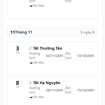
lịch:
lịch:
☁
Hắc đạo
11
Tháng 11
5 ngày lễ
3
☾
Tết Thường Tân
10
Dương
Âm
03/11/2041
|
10/10/2041
lịch:
lịch:
☁
Hắc đạo
8
☾
Tết Hạ Nguyên
15
Dương
Âm
08/11/2041
|
15/10/2041
lịch:
lịch:
☁
Hắc đạo