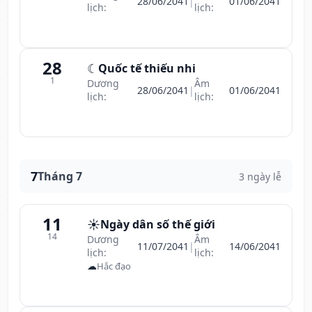
28/06/2041
|
01/06/2041
lịch:
lịch:
28
☾
Quốc tế thiếu nhi
1
Dương
Âm
28/06/2041
|
01/06/2041
lịch:
lịch:
7
Tháng 7
3 ngày lễ
11
☀️
Ngày dân số thế giới
14
Dương
Âm
11/07/2041
|
14/06/2041
lịch:
lịch:
☁
Hắc đạo