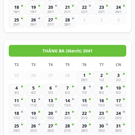
18
19
20
21
22
23
24
18/1
19/1
20/1
21/1
22/1
23/1
24/1
25
26
27
28
1
2
3
25/1
26/1
27/1
28/1
THÁNG BA (March) 2041
T2
T3
T4
T5
T6
T7
CN
25
26
27
28
1
2
3
29/1
1/2
2/2
4
5
6
7
8
9
10
3/2
4/2
5/2
6/2
7/2
8/2
9/2
11
12
13
14
15
16
17
10/2
11/2
12/2
13/2
14/2
15/2
16/2
18
19
20
21
22
23
24
17/2
18/2
19/2
20/2
21/2
22/2
23/2
25
26
27
28
29
30
31
24/2
25/2
26/2
27/2
28/2
29/2
30/2