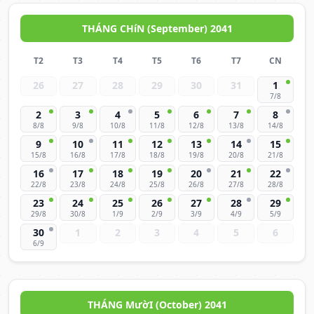
THÁNG CHíN (September) 2041
T2
T3
T4
T5
T6
T7
CN
26
27
28
29
30
31
1
7/8
2
3
4
5
6
7
8
8/8
9/8
10/8
11/8
12/8
13/8
14/8
9
10
11
12
13
14
15
15/8
16/8
17/8
18/8
19/8
20/8
21/8
16
17
18
19
20
21
22
22/8
23/8
24/8
25/8
26/8
27/8
28/8
23
24
25
26
27
28
29
29/8
30/8
1/9
2/9
3/9
4/9
5/9
30
1
2
3
4
5
6
6/9
THÁNG MườI (October) 2041