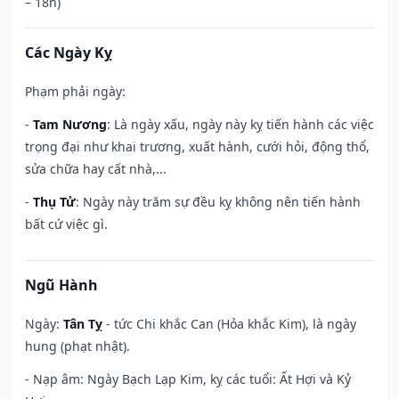
– 18h)
Các Ngày Kỵ
Phạm phải ngày:
-
Tam Nương
: Là ngày xấu, ngày này kỵ tiến hành các việc
trọng đại như khai trương, xuất hành, cưới hỏi, động thổ,
sửa chữa hay cất nhà,...
-
Thụ Tử
: Ngày này trăm sự đều kỵ không nên tiến hành
bất cứ việc gì.
Ngũ Hành
Ngày:
Tân Tỵ
- tức Chi khắc Can (Hỏa khắc Kim), là ngày
hung (phạt nhật).
- Nạp âm: Ngày Bạch Lạp Kim, kỵ các tuổi: Ất Hợi và Kỷ