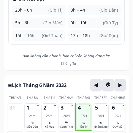
23h – 0h
(Giờ Tí)
3h – 4h
(Giờ Dần)
5h – 6h
(Giờ Mão)
9h – 10h
(Giờ Tỵ)
15h – 16h
(Giờ Thân)
17h – 18h
(Giờ Dậu)
Bạn không cần nhanh, bạn chỉ cần không dừng lại.
— Khổng Tử
Lịch Tháng 6 Năm 2032
THỨ HAI
THỨ BA
THỨ TƯ
THỨ NĂM
THỨ SÁU
THỨ BẢY
CHỦ NHẬT
31
1
2
3
4
5
6
24/4
25/4
26/4
27/4
28/4
29/4
🐅
🐈
🐉
🐍
🐎
🐐
Mậu Dần
Kỷ Mão
Canh Thìn
Tân Tỵ
Nhâm Ngọ
Quý Mùi