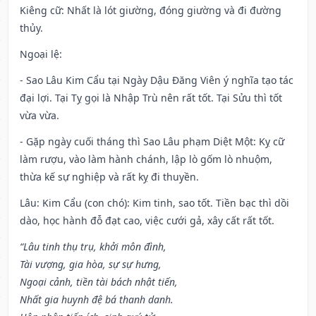
Kiêng cữ
: Nhất là lót giường, đóng giường và đi đường
thủy.
Ngoại lệ
:
- Sao Lâu Kim Cẩu tại Ngày Dậu Đăng Viên ý nghĩa tạo tác
đại lợi. Tại Tỵ gọi là Nhập Trù nên rất tốt. Tại Sửu thì tốt
vừa vừa.
- Gặp ngày cuối tháng thì Sao Lâu phạm Diệt Một: Kỵ cữ
làm rượu, vào làm hành chánh, lập lò gốm lò nhuộm,
thừa kế sự nghiệp và rất kỵ đi thuyền.
Lâu: Kim Cẩu (con chó): Kim tinh, sao tốt. Tiền bạc thì dồi
dào, học hành đỗ đạt cao, việc cưới gả, xây cất rất tốt.
“Lâu tinh thụ trụ, khởi môn đình,
Tài vượng, gia hòa, sự sự hưng,
Ngoại cảnh, tiền tài bách nhật tiến,
Nhất gia huynh đệ bá thanh danh.