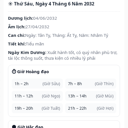
☀️ Thứ Sáu, Ngày 4 Tháng 6 Năm 2032
Dương lịch:
04/06/2032
Âm lịch:
27/04/2032
Can chi:
Ngày: Tân Tỵ, Tháng: Ất Tỵ, Năm: Nhâm Tý
Tiết khí:
Tiểu mãn
Ngày Kim Dương:
Xuất hành tốt, có quý nhân phù trợ,
tài lộc thông suốt, thưa kiện có nhiều lý phải
⏱️ Giờ Hoàng đạo
1h – 2h
(Giờ Sửu)
7h – 8h
(Giờ Thìn)
11h – 12h
(Giờ Ngọ)
13h – 14h
(Giờ Mùi)
19h – 20h
(Giờ Tuất)
21h – 22h
(Giờ Hợi)
🌑 Giờ Hắc đạo