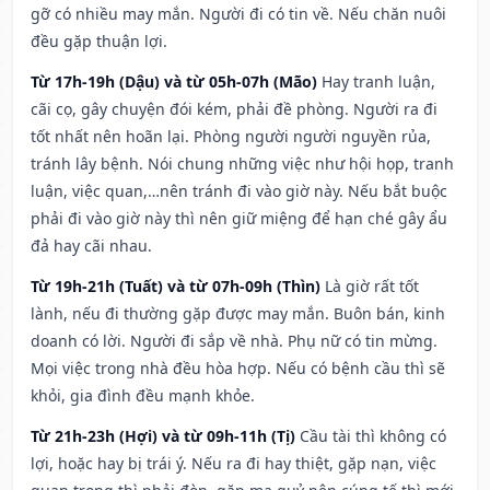
gỡ có nhiều may mắn. Người đi có tin về. Nếu chăn nuôi
đều gặp thuận lợi.
Từ 17h-19h (Dậu) và từ 05h-07h (Mão)
Hay tranh luận,
cãi cọ, gây chuyện đói kém, phải đề phòng. Người ra đi
tốt nhất nên hoãn lại. Phòng người người nguyền rủa,
tránh lây bệnh. Nói chung những việc như hội họp, tranh
luận, việc quan,…nên tránh đi vào giờ này. Nếu bắt buộc
phải đi vào giờ này thì nên giữ miệng để hạn ché gây ẩu
đả hay cãi nhau.
Từ 19h-21h (Tuất) và từ 07h-09h (Thìn)
Là giờ rất tốt
lành, nếu đi thường gặp được may mắn. Buôn bán, kinh
doanh có lời. Người đi sắp về nhà. Phụ nữ có tin mừng.
Mọi việc trong nhà đều hòa hợp. Nếu có bệnh cầu thì sẽ
khỏi, gia đình đều mạnh khỏe.
Từ 21h-23h (Hợi) và từ 09h-11h (Tị)
Cầu tài thì không có
lợi, hoặc hay bị trái ý. Nếu ra đi hay thiệt, gặp nạn, việc