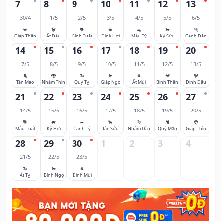
7
8
9
10
11
12
13
30/4
1/5
2/5
3/5
4/5
5/5
6/5
🐒
🐓
🐕
🐖
🐀
🐂
🐅
Giáp Thân
Ất Dậu
Bính Tuất
Đinh Hợi
Mậu Tý
Kỷ Sửu
Canh Dần
14
15
16
17
18
19
20
7/5
8/5
9/5
10/5
11/5
12/5
13/5
🐈
🐉
🐍
🐎
🐐
🐒
🐓
Tân Mão
Nhâm Thìn
Quý Tỵ
Giáp Ngọ
Ất Mùi
Bính Thân
Đinh Dậu
21
22
23
24
25
26
27
14/5
15/5
16/5
17/5
18/5
19/5
20/5
🐕
🐖
🐀
🐂
🐅
🐈
🐉
Mậu Tuất
Kỷ Hợi
Canh Tý
Tân Sửu
Nhâm Dần
Quý Mão
Giáp Thìn
28
29
30
1
2
3
4
21/5
22/5
23/5
🐍
🐎
🐐
Ất Tỵ
Bính Ngọ
Đinh Mùi