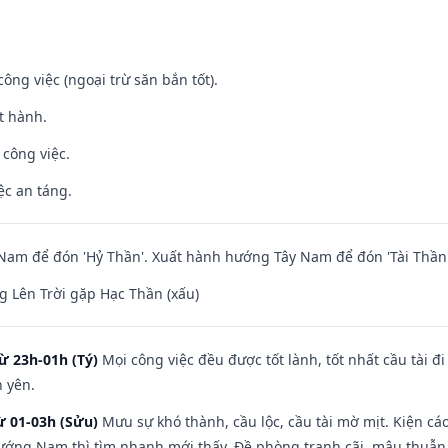
ông việc (ngoại trừ săn bắn tốt).
t hành.
 công việc.
ệc an táng.
am để đón 'Hỷ Thần'. Xuất hành hướng Tây Nam để đón 'Tài Thần'
 Lên Trời gặp Hạc Thần (xấu)
ừ 23h-01h (Tý)
Mọi công việc đều được tốt lành, tốt nhất cầu tài
h yên.
ừ 01-03h (Sửu)
Mưu sự khó thành, cầu lộc, cầu tài mờ mịt. Kiện cáo
hướng Nam thì tìm nhanh mới thấy. Đề phòng tranh cãi, mâu thuẫn