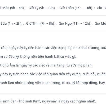
ờ Mão (5h – 6h)
;
Giờ Tỵ (9h – 10h)
;
Giờ Thân (15h – 16h)
;
Giờ T
 Sửu (1h – 2h)
;
Giờ Thìn (7h – 8h)
;
Giờ Ngọ (11h – 12h)
;
Giờ Mù
y xấu, ngày này kỵ tiến hành các việc trọng đại như khai trương, xuấ
ăm sự đều kỵ không nên tiến hành bất cứ việc gì.
t Chủ Âm là ngày kỵ các việc về mai táng, tu sửa mộ phần.
y này kỵ tiến hành các việc liên quan đến xây dựng, cưới hỏi, buô
Tránh làm những công việc quan trọng, đi xa, ký kết hợp đồng, hay 
hi sinh Can (Thổ sinh Kim), ngày này là ngày cát (nghĩa nhật).