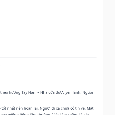
.
 đi theo hướng Tây Nam – Nhà cửa được yên lành. Người
 tốt nhất nên hoãn lại. Người đi xa chưa có tin về. Mất
 hay miệng tiếng tầm thường. Việc làm chậm, lâu la