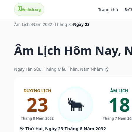
🗓️
Trang chủ
🔄
C
Amlich.org
Âm Lịch
>
Năm 2032
>
Tháng 8
>
Ngày 23
Âm Lịch Hôm Nay, N
Ngày Tân Sửu, Tháng Mậu Thân, Năm Nhâm Tý
DƯƠNG LỊCH
ÂM LỊCH
23
18
🐂
Tháng 8 Năm 2032
Tháng 7 Năm 20
☀️ Thứ Hai, Ngày 23 Tháng 8 Năm 2032