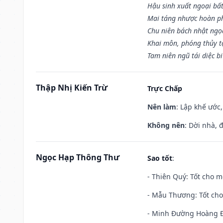
Hậu sinh xuất ngoại bấ
Mai táng nhược hoàn p
Chu niên bách nhật ngọ
Khai môn, phóng thủy t
Tam niên ngũ tái diệc b
Thập Nhị Kiến Trừ
Trực Chấp
Nên làm
: Lập khế ước
Không nên
: Dời nhà, 
Ngọc Hạp Thông Thư
Sao tốt
:
- Thiên Quý: Tốt cho mọ
- Mẫu Thương: Tốt cho 
- Minh Đường Hoàng Đạ