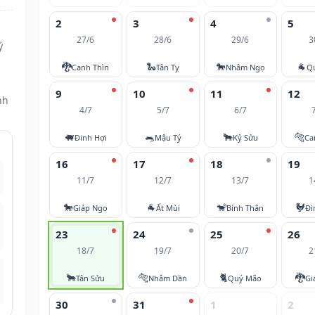
2
3
4
5
27/6
28/6
29/6
3
ý
🐉
🐍
🐎
🐐
Canh Thìn
Tân Tỵ
Nhâm Ngọ
Q
9
10
11
12
nh
4/7
5/7
6/7
🐖
🐀
🐂
🐅
Đinh Hợi
Mậu Tý
Kỷ Sửu
Ca
16
17
18
19
11/7
12/7
13/7
1
🐎
🐐
🐒
🐓
Giáp Ngọ
Ất Mùi
Bính Thân
Đi
23
24
25
26
18/7
19/7
20/7
2
🐂
🐅
🐈
🐉
Tân Sửu
Nhâm Dần
Quý Mão
Gi
30
31
1
2