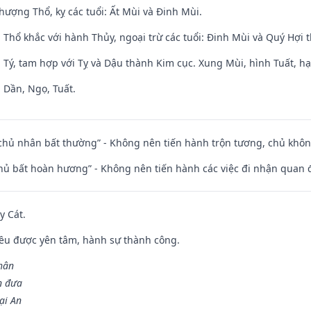
hượng Thổ, kỵ các tuổi: Ất Mùi và Đinh Mùi.
 Thổ khắc với hành Thủy, ngoại trừ các tuổi: Đinh Mùi và Quý Hợi
 Tý, tam hợp với Tỵ và Dậu thành Kim cục. Xung Mùi, hình Tuất, hạ
 Dần, Ngọ, Tuất.
 chủ nhân bất thường” - Không nên tiến hành trộn tương, chủ kh
chủ bất hoàn hương” - Không nên tiến hành các việc đi nhận quan 
y Cát.
 đều được yên tâm, hành sự thành công.
hân
n đưa
ại An