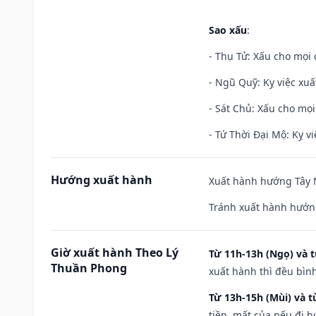
Sao xấu
:
- Thụ Tử: Xấu cho mọi c
- Ngũ Quỹ: Kỵ việc xuấ
- Sát Chủ: Xấu cho mọi
- Tứ Thời Đại Mộ: Kỵ vi
Hướng xuất hành
Xuất hành hướng Tây N
Tránh xuất hành hướng
Giờ xuất hành Theo Lý
Từ 11h-13h (Ngọ) và t
Thuần Phong
xuất hành thì đều bìn
Từ 13h-15h (Mùi) và t
tiền, mất của nếu đi 