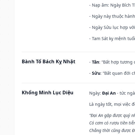
- Nạp âm: Ngày Bích T
- Ngày này thuộc hành
- Ngày Sửu lục hợp với
- Tam Sát kỵ mệnh tuổi
Bành Tổ Bách Kỵ Nhật
-
Tân
: “Bất hợp tương
-
Sửu
: “Bất quan đới 
Khổng Minh Lục Diệu
Ngày:
Đại An
- tức ngà
Là ngày tốt, mọi việc
“Đại An gặp được quý n
Có cơm có rượu tiền tiễ
Chẳng thời cũng được Đ