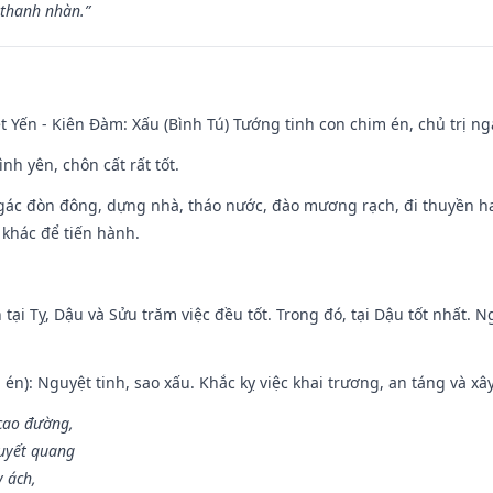
 thanh nhàn.”
 Yến - Kiên Đàm: Xấu (Bình Tú) Tướng tinh con chim én, chủ trị ng
ình yên, chôn cất rất tốt.
gác đòn đông, dựng nhà, tháo nước, đào mương rạch, đi thuyền hay
 khác để tiến hành.
tại Tỵ, Dậu và Sửu trăm việc đều tốt. Trong đó, tại Dậu tốt nhất.
én): Nguyệt tinh, sao xấu. Khắc kỵ việc khai trương, an táng và xâ
 cao đường,
huyết quang
y ách,