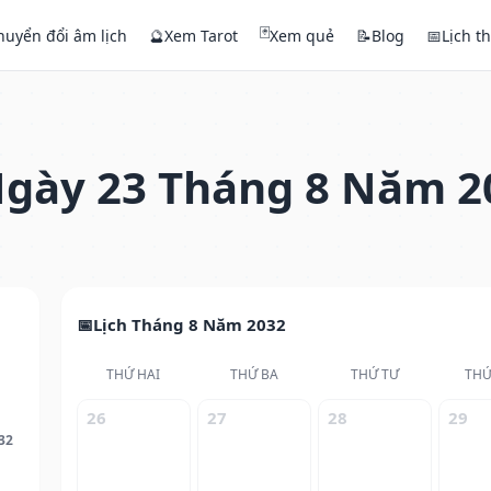
🃏
huyển đổi âm lịch
🔮
Xem Tarot
Xem quẻ
📝
Blog
📅
Lịch t
gày 23 Tháng 8 Năm 2
Lịch Tháng 8 Năm 2032
THỨ HAI
THỨ BA
THỨ TƯ
THỨ
26
27
28
29
32