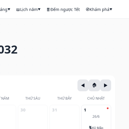
háng
📖
Lịch năm
🧧
Đếm ngược Tết
🧭
Khám phá
▼
▼
▼
032
 NĂM
THỨ SÁU
THỨ BẢY
CHỦ NHẬT
30
31
1
26/6
🐈
Kỷ Mão