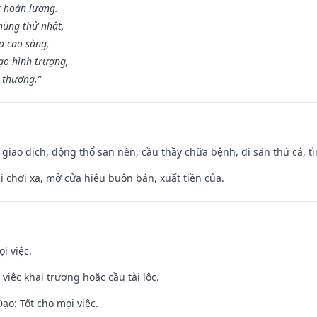
t hoàn lương.
hùng thử nhật,
a cao sàng,
ạo hình trượng,
i thương.”
, giao dịch, động thổ san nền, cầu thầy chữa bệnh, đi săn thú cá, 
đi chơi xa, mở cửa hiệu buôn bán, xuất tiền của.
i việc.
việc khai trương hoặc cầu tài lộc.
o: Tốt cho mọi việc.