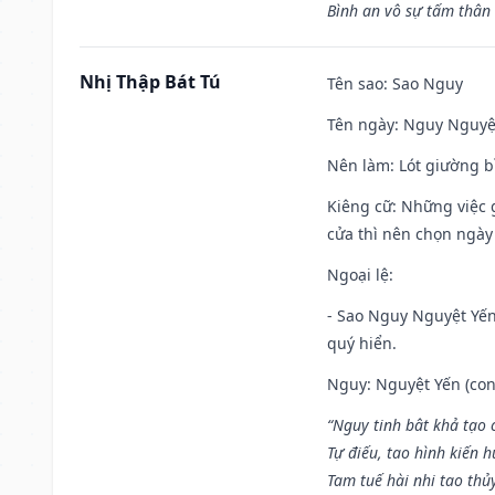
Bình an vô sự tấm thân
Nhị Thập Bát Tú
Tên sao
: Sao Nguy
Tên ngày
: Nguy Nguyệt
Nên làm
: Lót giường b
Kiêng cữ
: Những việc 
cửa thì nên chọn ngày
Ngoại lệ
:
- Sao Nguy Nguyệt Yến 
quý hiển.
Nguy: Nguyệt Yến (con 
“Nguy tinh bât khả tạo
Tự điếu, tao hình kiến 
Tam tuế hài nhi tao thủ