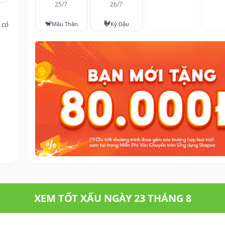
25/7
26/7
🐒
🐓
 có
Mậu Thân
Kỷ Dậu
XEM TỐT XẤU NGÀY 23 THÁNG 8