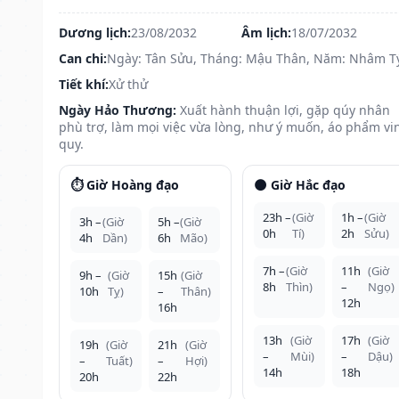
Dương lịch:
23/08/2032
Âm lịch:
18/07/2032
Can chi:
Ngày: Tân Sửu, Tháng: Mậu Thân, Năm: Nhâm T
Tiết khí:
Xử thử
Ngày Hảo Thương:
Xuất hành thuận lợi, gặp qúy nhân
phù trợ, làm mọi việc vừa lòng, như ý muốn, áo phẩm vi
quy.
⏱️ Giờ Hoàng đạo
🌑 Giờ Hắc đạo
23h –
(Giờ
1h –
(Giờ
3h –
(Giờ
5h –
(Giờ
0h
Tí)
2h
Sửu)
4h
Dần)
6h
Mão)
7h –
(Giờ
11h
(Giờ
9h –
(Giờ
15h
(Giờ
8h
Thìn)
–
Ngọ)
10h
Tỵ)
–
Thân)
12h
16h
13h
(Giờ
17h
(Giờ
19h
(Giờ
21h
(Giờ
–
Mùi)
–
Dậu)
–
Tuất)
–
Hợi)
14h
18h
20h
22h