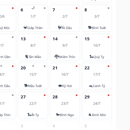
🌙
6
7
8
0/6
1/7
2/7
3/7
🐒
🐓
🐕
uý Mùi
Giáp Thân
Ất Dậu
Bính Tuất
13
14
15
7/7
8/7
9/7
10/7
🐈
🐉
🐍
nh Dần
Tân Mão
Nhâm Thìn
Quý Tỵ
⭐
⭐
20
21
22
4/7
15/7
16/7
17/7
🐕
🐖
🐀
nh Dậu
Mậu Tuất
Kỷ Hợi
Canh Tý
27
28
29
1/7
22/7
23/7
24/7
🐍
🐎
🐐
áp Thìn
Ất Tỵ
Bính Ngọ
Đinh Mùi
3
4
5