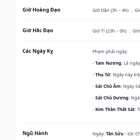
Giờ Hoàng Đạo
Giờ Dần (3h – 4h)
;
Gi
Giờ Hắc Đạo
Giờ Tí (23h – 0h)
;
Giờ
Các Ngày Kỵ
Phạm phải ngày:
-
Tam Nương
: Là ngà
-
Thụ Tử
: Ngày này tr
-
Sát Chủ Âm
: Ngày Sá
-
Sát Chủ Dương
: Ngà
-
Kim Thần Thất Sát
: 
Ngũ Hành
Ngày:
Tân Sửu
- tức C