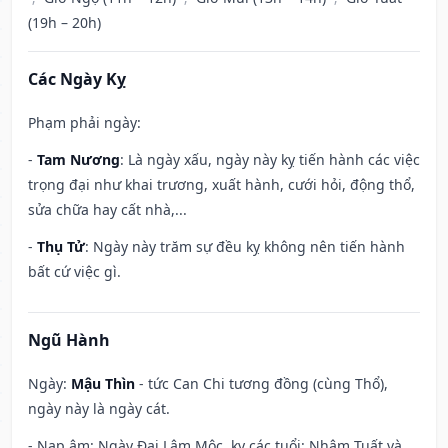
(19h – 20h)
Các Ngày Kỵ
Phạm phải ngày:
-
Tam Nương
: Là ngày xấu, ngày này kỵ tiến hành các việc
trọng đại như khai trương, xuất hành, cưới hỏi, động thổ,
sửa chữa hay cất nhà,...
-
Thụ Tử
: Ngày này trăm sự đều kỵ không nên tiến hành
bất cứ việc gì.
Ngũ Hành
Ngày:
Mậu Thìn
- tức Can Chi tương đồng (cùng Thổ),
ngày này là ngày cát.
- Nạp âm: Ngày Đại Lâm Mộc, kỵ các tuổi: Nhâm Tuất và