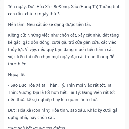
Tên ngày
: Dực Hỏa Xà - Bi Đồng: Xấu (Hung Tú) Tướng tinh
con rắn, chủ trị ngày thứ 3.
Nên làm
: Nếu cắt áo sẽ đặng được tiền tài.
Kiêng cữ
: Những việc như chôn cất, xây cất nhà, đặt táng
kê gác, gác đòn đông, cưới gã, trổ cửa gắn cửa, các việc
thủy lợi. Vì vậy, nếu quý bạn đang muốn tiến hành các
việc trên thì nên chọn một ngày đại cát trong tháng để
thực hiện.
Ngoại lệ
:
- Sao Dực Hỏa Xà tại Thân, Tý, Thìn mọi việc rất tốt. Tại
Thìn: Vượng Địa là tốt hơn hết. Tại Tý: Đăng Viên rất tốt
nên thừa kế sự nghiệp hay lên quan lãnh chức.
Dực: Hỏa Xà (con rắn): Hỏa tinh, sao xấu. Khắc kỵ cưới gả,
dựng nhà, hay chôn cất.
“Dực tinh bất lợi giá cao đường,