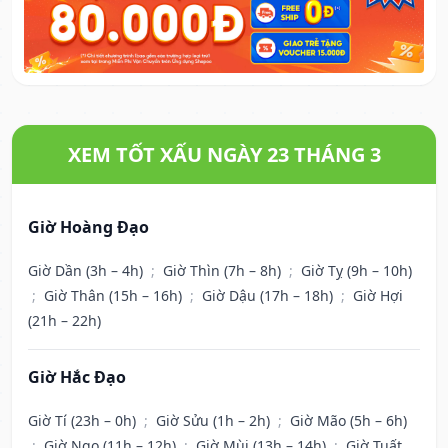
XEM TỐT XẤU NGÀY 23 THÁNG 3
Giờ Hoàng Đạo
Giờ Dần (3h – 4h)
;
Giờ Thìn (7h – 8h)
;
Giờ Tỵ (9h – 10h)
;
Giờ Thân (15h – 16h)
;
Giờ Dậu (17h – 18h)
;
Giờ Hợi
(21h – 22h)
Giờ Hắc Đạo
Giờ Tí (23h – 0h)
;
Giờ Sửu (1h – 2h)
;
Giờ Mão (5h – 6h)
;
Giờ Ngọ (11h – 12h)
;
Giờ Mùi (13h – 14h)
;
Giờ Tuất