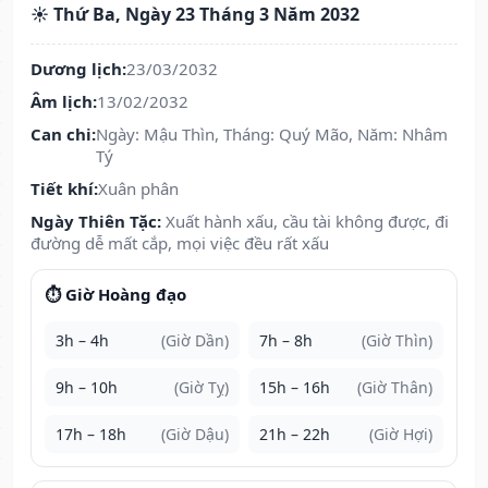
☀️ Thứ Ba, Ngày 23 Tháng 3 Năm 2032
Dương lịch:
23/03/2032
Âm lịch:
13/02/2032
Can chi:
Ngày: Mậu Thìn, Tháng: Quý Mão, Năm: Nhâm
Tý
Tiết khí:
Xuân phân
Ngày Thiên Tặc:
Xuất hành xấu, cầu tài không được, đi
đường dễ mất cắp, mọi việc đều rất xấu
⏱️ Giờ Hoàng đạo
3h – 4h
(Giờ Dần)
7h – 8h
(Giờ Thìn)
9h – 10h
(Giờ Tỵ)
15h – 16h
(Giờ Thân)
17h – 18h
(Giờ Dậu)
21h – 22h
(Giờ Hợi)