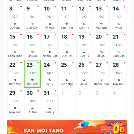
8
9
10
11
12
13
14
27/1
28/1
29/1
1/2
2/2
3/2
4/2
🐂
🐅
🐈
🐉
🐍
🐎
🐐
Quý Sửu
Giáp Dần
Ất Mão
Bính Thìn
Đinh Tỵ
Mậu Ngọ
Kỷ Mùi
15
16
17
18
19
20
21
5/2
6/2
7/2
8/2
9/2
10/2
11/2
🐒
🐓
🐕
🐖
🐀
🐂
🐅
Canh Thân
Tân Dậu
Nhâm Tuất
Quý Hợi
Giáp Tý
Ất Sửu
Bính Dần
22
23
24
25
26
27
28
12/2
13/2
14/2
15/2
16/2
17/2
18/2
🐈
🐉
🐍
🐎
🐐
🐒
🐓
Đinh Mão
Mậu Thìn
Kỷ Tỵ
Canh Ngọ
Tân Mùi
Nhâm Thân
Quý Dậu
29
30
31
1
2
3
4
19/2
20/2
21/2
🐕
🐖
🐀
Giáp Tuất
Ất Hợi
Bính Tý