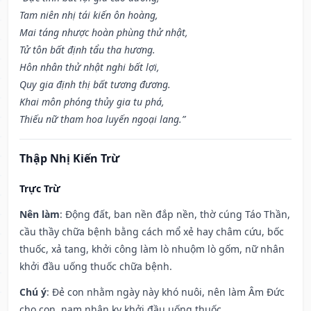
Tam niên nhị tái kiến ôn hoàng,
Mai táng nhược hoàn phùng thử nhật,
Tử tôn bất định tẩu tha hương.
Hôn nhân thử nhật nghi bất lợi,
Quy gia định thị bất tương đương.
Khai môn phóng thủy gia tu phá,
Thiếu nữ tham hoa luyến ngoại lang.”
Thập Nhị Kiến Trừ
Trực Trừ
Nên làm
: Động đất, ban nền đắp nền, thờ cúng Táo Thần,
cầu thầy chữa bệnh bằng cách mổ xẻ hay châm cứu, bốc
thuốc, xả tang, khởi công làm lò nhuộm lò gốm, nữ nhân
khởi đầu uống thuốc chữa bệnh.
Chú ý
: Đẻ con nhằm ngày này khó nuôi, nên làm Âm Đức
cho con, nam nhân kỵ khởi đầu uống thuốc.