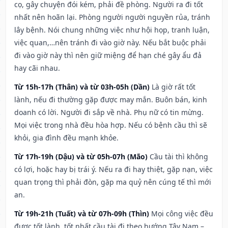
cọ, gây chuyện đói kém, phải đề phòng. Người ra đi tốt
nhất nên hoãn lại. Phòng người người nguyền rủa, tránh
lây bệnh. Nói chung những việc như hội họp, tranh luận,
việc quan,…nên tránh đi vào giờ này. Nếu bắt buộc phải
đi vào giờ này thì nên giữ miệng để hạn ché gây ẩu đả
hay cãi nhau.
Từ 15h-17h (Thân) và từ 03h-05h (Dần)
Là giờ rất tốt
lành, nếu đi thường gặp được may mắn. Buôn bán, kinh
doanh có lời. Người đi sắp về nhà. Phụ nữ có tin mừng.
Mọi việc trong nhà đều hòa hợp. Nếu có bệnh cầu thì sẽ
khỏi, gia đình đều mạnh khỏe.
Từ 17h-19h (Dậu) và từ 05h-07h (Mão)
Cầu tài thì không
có lợi, hoặc hay bị trái ý. Nếu ra đi hay thiệt, gặp nạn, việc
quan trọng thì phải đòn, gặp ma quỷ nên cúng tế thì mới
an.
Từ 19h-21h (Tuất) và từ 07h-09h (Thìn)
Mọi công việc đều
được tốt lành, tốt nhất cầu tài đi theo hướng Tây Nam –