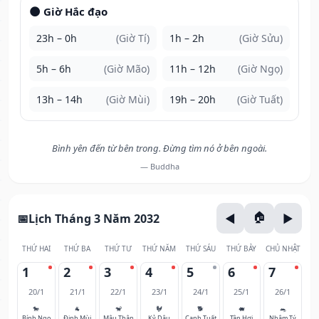
🌑 Giờ Hắc đạo
23h – 0h
(Giờ Tí)
1h – 2h
(Giờ Sửu)
5h – 6h
(Giờ Mão)
11h – 12h
(Giờ Ngọ)
13h – 14h
(Giờ Mùi)
19h – 20h
(Giờ Tuất)
Bình yên đến từ bên trong. Đừng tìm nó ở bên ngoài.
— Buddha
Lịch Tháng 3 Năm 2032
THỨ HAI
THỨ BA
THỨ TƯ
THỨ NĂM
THỨ SÁU
THỨ BẢY
CHỦ NHẬT
1
2
3
4
5
6
7
20/1
21/1
22/1
23/1
24/1
25/1
26/1
🐎
🐐
🐒
🐓
🐕
🐖
🐀
Bính Ngọ
Đinh Mùi
Mậu Thân
Kỷ Dậu
Canh Tuất
Tân Hợi
Nhâm Tý