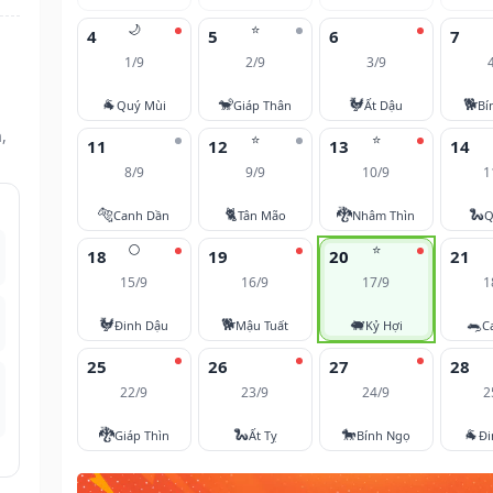
🌙
⭐
4
5
6
7
1/9
2/9
3/9
🐐
🐒
🐓
🐕
Quý Mùi
Giáp Thân
Ất Dậu
Bí
,
⭐
⭐
11
12
13
14
8/9
9/9
10/9
1
🐅
🐈
🐉
🐍
Canh Dần
Tân Mão
Nhâm Thìn
Q
🌕
⭐
18
19
20
21
15/9
16/9
17/9
1
🐓
🐕
🐖
🐀
Đinh Dậu
Mậu Tuất
Kỷ Hợi
C
25
26
27
28
22/9
23/9
24/9
2
🐉
🐍
🐎
🐐
Giáp Thìn
Ất Tỵ
Bính Ngọ
Đi