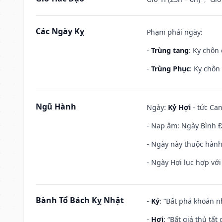
Các Ngày Kỵ
Phạm phải ngày:
-
Trùng tang
: Kỵ chôn
-
Trùng Phục
: Kỵ chôn
Ngũ Hành
Ngày:
Kỷ Hợi
- tức Can
- Nạp âm: Ngày Bình Đị
- Ngày này thuộc hành
- Ngày Hợi lục hợp vớ
Bành Tổ Bách Kỵ Nhật
-
Kỷ
: “Bất phá khoán 
-
Hợi
: “Bất giá thú tấ