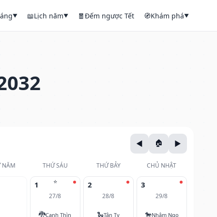
háng
📖
Lịch năm
🧧
Đếm ngược Tết
🧭
Khám phá
▼
▼
▼
2032
 NĂM
THỨ SÁU
THỨ BẢY
CHỦ NHẬT
⭐
1
2
3
27/8
28/8
29/8
🐉
🐍
🐎
Canh Thìn
Tân Tỵ
Nhâm Ngọ