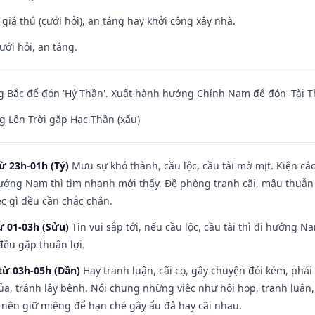
 giá thú (cưới hỏi), an táng hay khởi công xây nhà.
ưới hỏi, an táng.
 Bắc để đón 'Hỷ Thần'. Xuất hành hướng Chính Nam để đón 'Tài T
 Lên Trời gặp Hạc Thần (xấu)
ừ 23h-01h (Tý)
Mưu sự khó thành, cầu lộc, cầu tài mờ mịt. Kiện cáo
hướng Nam thì tìm nhanh mới thấy. Đề phòng tranh cãi, mâu thuẫn
ệc gì đều cần chắc chắn.
ừ 01-03h (Sửu)
Tin vui sắp tới, nếu cầu lộc, cầu tài thì đi hướng 
đều gặp thuận lợi.
từ 03h-05h (Dần)
Hay tranh luận, cãi cọ, gây chuyện đói kém, phải
a, tránh lây bệnh. Nói chung những việc như hội họp, tranh luận,
ì nên giữ miệng để hạn ché gây ẩu đả hay cãi nhau.