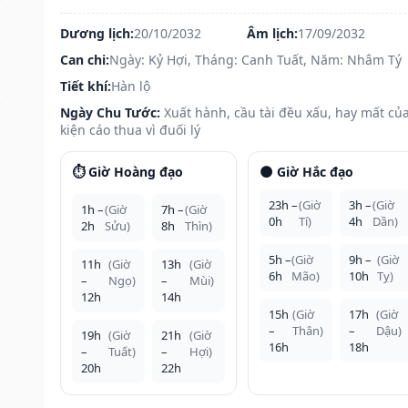
Dương lịch:
20/10/2032
Âm lịch:
17/09/2032
Can chi:
Ngày: Kỷ Hợi, Tháng: Canh Tuất, Năm: Nhâm Tý
Tiết khí:
Hàn lộ
Ngày Chu Tước:
Xuất hành, cầu tài đều xấu, hay mất của
kiện cáo thua vì đuối lý
⏱️ Giờ Hoàng đạo
🌑 Giờ Hắc đạo
23h –
(Giờ
3h –
(Giờ
1h –
(Giờ
7h –
(Giờ
0h
Tí)
4h
Dần)
2h
Sửu)
8h
Thìn)
5h –
(Giờ
9h –
(Giờ
11h
(Giờ
13h
(Giờ
6h
Mão)
10h
Tỵ)
–
Ngọ)
–
Mùi)
12h
14h
15h
(Giờ
17h
(Giờ
–
Thân)
–
Dậu)
19h
(Giờ
21h
(Giờ
16h
18h
–
Tuất)
–
Hợi)
20h
22h