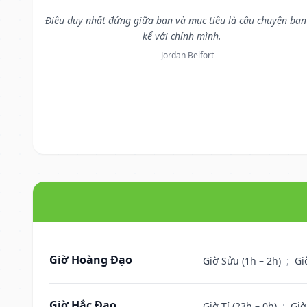
Điều duy nhất đứng giữa bạn và mục tiêu là câu chuyện bạn
kể với chính mình.
— Jordan Belfort
Giờ Hoàng Đạo
Giờ Sửu (1h – 2h)
;
Gi
Giờ Hắc Đạo
Giờ Tí (23h – 0h)
;
Giờ