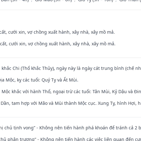
 cất, cưới xin, vợ chồng xuất hành, xây nhà, xây mồ mả.
 cất, cưới xin, vợ chồng xuất hành, xây nhà, xây mồ mả.
 khắc Chi (Thổ khắc Thủy), ngày này là ngày cát trung bình (chế nh
a Mộc, kỵ các tuổi: Quý Tỵ và Ất Mùi.
 Mộc khắc với hành Thổ, ngoại trừ các tuổi: Tân Mùi, Kỷ Dậu và Đ
i Dần, tam hợp với Mão và Mùi thành Mộc cục. Xung Tỵ, hình Hợi, h
nhị chủ tịnh vong” - Không nên tiến hành phá khoán để tránh cả 2
t chủ phân trương” - Không nên tiến hành các việc liên quan đến cướ