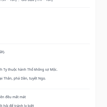
ật).
inh Tỵ thuộc hành Thổ không sợ Mộc.
ại Thân, phá Dần, tuyệt Ngọ.
 bên đều mất mát
i hỏi để tránh ly biệt