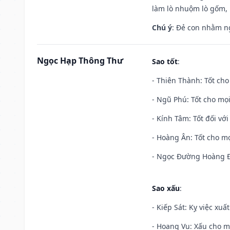
làm lò nhuộm lò gốm,
Chú ý
: Đẻ con nhằm n
Ngọc Hạp Thông Thư
Sao tốt
:
- Thiên Thành: Tốt cho
- Ngũ Phú: Tốt cho mọi
- Kính Tâm: Tốt đối với 
- Hoàng Ân: Tốt cho mọ
- Ngọc Đường Hoàng Đạ
Sao xấu
:
- Kiếp Sát: Kỵ việc xuấ
- Hoang Vu: Xấu cho m