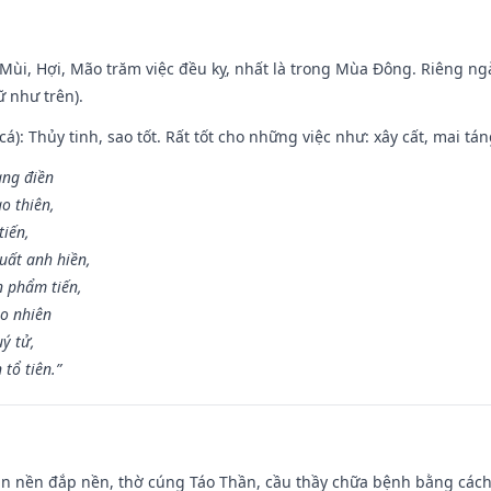
i Mùi, Hợi, Mão trăm việc đều kỵ, nhất là trong Mùa Đông. Riêng 
 như trên).
 cá): Thủy tinh, sao tốt. Rất tốt cho những việc như: xây cất, mai t
rang điền
o thiên,
tiến,
uất anh hiền,
n phẩm tiến,
ao nhiên
uý tử,
tổ tiên.”
an nền đắp nền, thờ cúng Táo Thần, cầu thầy chữa bệnh bằng cách