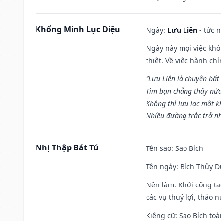
Khổng Minh Lục Diệu
Ngày:
Lưu Liên
- tức 
Ngày này mọi việc khó
thiệt. Về việc hành ch
“Lưu Liên là chuyện bất
Tìm bạn chẳng thấy nử
Không thì lưu lạc một k
Nhiều đường trắc trở nh
Nhị Thập Bát Tú
Tên sao
: Sao Bích
Tên ngày
: Bích Thủy D
Nên làm
: Khởi công tạ
các vụ thuỷ lợi, tháo 
Kiêng cữ
: Sao Bích toà