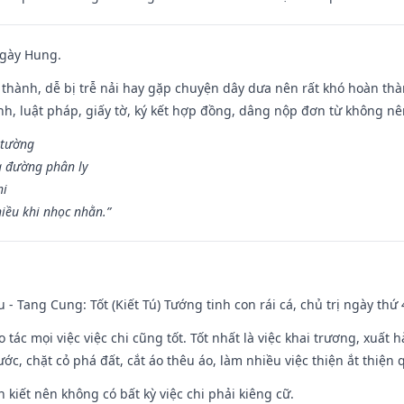
ngày Hung.
 thành, dễ bị trễ nải hay gặp chuyện dây dưa nên rất khó hoàn th
ính, luật pháp, giấy tờ, ký kết hợp đồng, dâng nộp đơn từ không nên
 tường
a đường phân ly
hi
iều khi nhọc nhằn.”
u - Tang Cung: Tốt (Kiết Tú) Tướng tinh con rái cá, chủ trị ngày thứ 
o tác mọi việc việc chi cũng tốt. Tốt nhất là việc khai trương, xuất 
nước, chặt cỏ phá đất, cắt áo thêu áo, làm nhiều việc thiện ắt thiện
n kiết nên không có bất kỳ việc chi phải kiêng cữ.