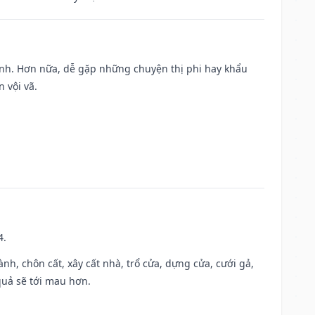
ành. Hơn nữa, dễ gặp những chuyện thị phi hay khẩu
 vội vã.
4.
hành, chôn cất, xây cất nhà, trổ cửa, dựng cửa, cưới gả,
 quả sẽ tới mau hơn.