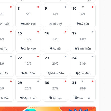
⭐
8
9
10
4/9
5/9
6/9
7/9
🐖
🐀
🐂
nh Tuất
Đinh Hợi
Mậu Tý
Kỷ Sửu
15
16
17
1/9
12/9
13/9
14/9
🐎
🐐
🐒
uý Tỵ
Giáp Ngọ
Ất Mùi
Bính Thân
22
23
24
8/9
19/9
20/9
21/9
🐂
🐅
🐈
anh Tý
Tân Sửu
Nhâm Dần
Quý Mão
⭐
29
30
31
5/9
26/9
27/9
28/9
🐒
🐓
🐕
nh Mùi
Mậu Thân
Kỷ Dậu
Canh Tuất