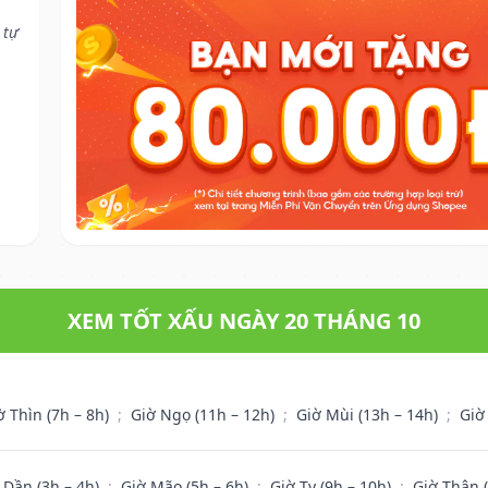
 tự
XEM TỐT XẤU NGÀY 20 THÁNG 10
ờ Thìn (7h – 8h)
;
Giờ Ngọ (11h – 12h)
;
Giờ Mùi (13h – 14h)
;
Giờ
 Dần (3h – 4h)
;
Giờ Mão (5h – 6h)
;
Giờ Tỵ (9h – 10h)
;
Giờ Thân 