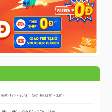
 Tuất (19h – 20h)
;
Giờ Hợi (21h – 22h)
(15h – 16h)
;
Giờ Dậu (17h – 18h)