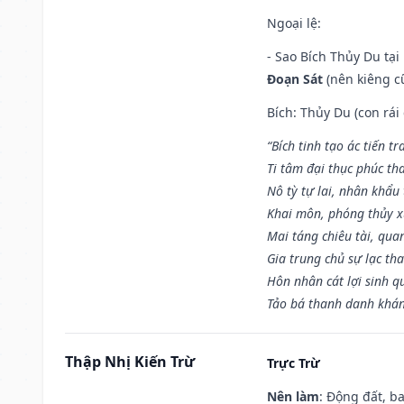
Ngoại lệ
:
- Sao Bích Thủy Du tạ
Đoạn Sát
(nên kiêng cữ
Bích: Thủy Du (con rái
“Bích tinh tạo ác tiến t
Ti tâm đại thục phúc tha
Nô tỳ tự lai, nhân khẩu 
Khai môn, phóng thủy x
Mai táng chiêu tài, qua
Gia trung chủ sự lạc th
Hôn nhân cát lợi sinh q
Tảo bá thanh danh khán 
Thập Nhị Kiến Trừ
Trực Trừ
Nên làm
: Động đất, b