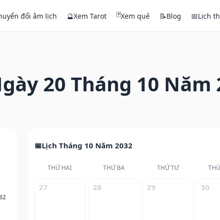
🃏
huyển đổi âm lịch
🔮
Xem Tarot
Xem quẻ
📝
Blog
📅
Lịch t
gày 20 Tháng 10 Năm 
Lịch Tháng 10 Năm 2032
THỨ HAI
THỨ BA
THỨ TƯ
THỨ
27
28
29
30
32