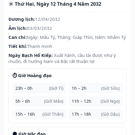
☀️ Thứ Hai, Ngày 12 Tháng 4 Năm 2032
Dương lịch:
12/04/2032
Âm lịch:
03/03/2032
Can chi:
Ngày: Mậu Tý, Tháng: Giáp Thìn, Năm: Nhâm Tý
Tiết khí:
Thanh minh
Ngày Bạch Hổ Kiếp:
Xuất hành, cầu tài được như ý
muốn, đi hướng Nam và Bắc rất thuận lợi
⏱️ Giờ Hoàng đạo
23h – 0h
(Giờ Tí)
1h – 2h
(Giờ Sửu)
5h – 6h
(Giờ Mão)
11h – 12h
(Giờ Ngọ)
15h – 16h
(Giờ Thân)
17h – 18h
(Giờ Dậu)
🌑 Giờ Hắc đạo