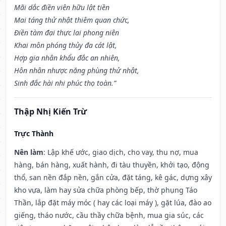
Mãi dắc điền viên hữu lật tiền
Mai táng thử nhật thiêm quan chức,
Điền tàm đại thực lai phong niên
Khai môn phóng thủy đa cát lật,
Hợp gia nhân khẩu đắc an nhiên,
Hôn nhân nhược năng phùng thử nhật,
Sinh đắc hài nhi phúc thọ toàn.”
Thập Nhị Kiến Trừ
Trực Thành
Nên làm
: Lập khế ước, giao dịch, cho vay, thu nợ, mua
hàng, bán hàng, xuất hành, đi tàu thuyền, khởi tạo, động
thổ, san nền đắp nền, gắn cửa, đặt táng, kê gác, dựng xây
kho vựa, làm hay sửa chữa phòng bếp, thờ phụng Táo
Thần, lắp đặt máy móc ( hay các loại máy ), gặt lúa, đào ao
giếng, tháo nước, cầu thầy chữa bệnh, mua gia súc, các