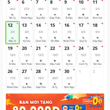
5
6
7
8
9
10
11
26/2
27/2
28/2
29/2
30/2
1/3
2/3
🐍
🐎
🐐
🐒
🐓
🐕
🐖
Tân Tỵ
Nhâm Ngọ
Quý Mùi
Giáp Thân
Ất Dậu
Bính Tuất
Đinh Hợi
12
13
14
15
16
17
18
3/3
4/3
5/3
6/3
7/3
8/3
9/3
🐀
🐂
🐅
🐈
🐉
🐍
🐎
Mậu Tý
Kỷ Sửu
Canh Dần
Tân Mão
Nhâm Thìn
Quý Tỵ
Giáp Ngọ
19
20
21
22
23
24
25
10/3
11/3
12/3
13/3
14/3
15/3
16/3
🐐
🐒
🐓
🐕
🐖
🐀
🐂
Ất Mùi
Bính Thân
Đinh Dậu
Mậu Tuất
Kỷ Hợi
Canh Tý
Tân Sửu
26
27
28
29
30
1
2
17/3
18/3
19/3
20/3
21/3
🐅
🐈
🐉
🐍
🐎
Nhâm Dần
Quý Mão
Giáp Thìn
Ất Tỵ
Bính Ngọ