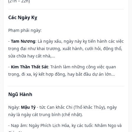
(21h – 22h)
Các Ngày Kỵ
Phạm phải ngày:
-
Tam Nương
: Là ngày xấu, ngày này kỵ tiến hành các việc
trọng đại như khai trương, xuất hành, cưới hỏi, động thổ,
sửa chữa hay cất nhà,...
-
Kim Thần Thất Sát
: Tránh làm những công việc quan
trọng, đi xa, ký kết hợp đồng, hay bắt đầu dự án lớn...
Ngũ Hành
Ngày:
Mậu Tý
- tức Can khắc Chi (Thổ khắc Thủy), ngày
này là ngày cát trung bình (chế nhật).
- Nạp âm: Ngày Phích Lịch Hỏa, kỵ các tuổi: Nhâm Ngọ và