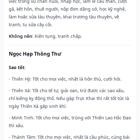
việc trong vụ chăn nuôi, nhập học, làm lễ cầu thân, cưới
gả, kết hôn, thuê người, nộp đơn dâng sớ, học kỹ nghệ,
làm hoặc sửa tàu thuyền, khai trương tàu thuyền, vẽ
tranh, tu sửa cây cối.
Không nên
: Kiện tụng, tranh chấp.
Ngọc Hạp Thông Thư
Sao tốt
:
- Thiên Hỷ: Tốt cho mọi việc, nhất là hôn thú, cưới hỏi.
- Thiên Xá: Tốt cho tế tự, giải oan, trừ được các sao xấu,
chỉ kiêng kỵ động thổ. Nếu gặp Trực Khai thì rất tốt tức là
ngày Thiên Xá gặp sinh khí.
- Minh Tinh: Tốt cho mọi việc, trùng với Thiên Lao Hắc Đạo
thì xấu.
- Thánh Tâm: Tốt cho mọi việc, nhất là cầu phúc, cúng bái