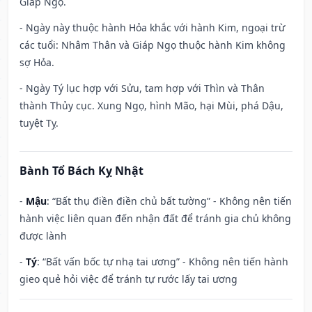
Giáp Ngọ.
- Ngày này thuộc hành Hỏa khắc với hành Kim, ngoại trừ
các tuổi: Nhâm Thân và Giáp Ngọ thuộc hành Kim không
sợ Hỏa.
- Ngày Tý lục hợp với Sửu, tam hợp với Thìn và Thân
thành Thủy cục. Xung Ngọ, hình Mão, hại Mùi, phá Dậu,
tuyệt Tỵ.
Bành Tổ Bách Kỵ Nhật
-
Mậu
: “Bất thụ điền điền chủ bất tường” - Không nên tiến
hành việc liên quan đến nhận đất để tránh gia chủ không
được lành
-
Tý
: “Bất vấn bốc tự nhạ tai ương” - Không nên tiến hành
gieo quẻ hỏi việc để tránh tự rước lấy tai ương