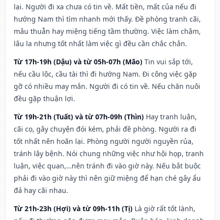
lại. Người đi xa chưa có tin về. Mất tiền, mất của nếu đi
hướng Nam thì tìm nhanh mới thấy. Đề phòng tranh cãi,
mâu thuẫn hay miệng tiếng tầm thường. Việc làm chậm,
lâu la nhưng tốt nhất làm việc gì đều cần chắc chắn.
Từ 17h-19h (Dậu) và từ 05h-07h (Mão)
Tin vui sắp tới,
nếu cầu lộc, cầu tài thì đi hướng Nam. Đi công việc gặp
gỡ có nhiều may mắn. Người đi có tin về. Nếu chăn nuôi
đều gặp thuận lợi.
Từ 19h-21h (Tuất) và từ 07h-09h (Thìn)
Hay tranh luận,
cãi cọ, gây chuyện đói kém, phải đề phòng. Người ra đi
tốt nhất nên hoãn lại. Phòng người người nguyền rủa,
tránh lây bệnh. Nói chung những việc như hội họp, tranh
luận, việc quan,…nên tránh đi vào giờ này. Nếu bắt buộc
phải đi vào giờ này thì nên giữ miệng để hạn ché gây ẩu
đả hay cãi nhau.
Từ 21h-23h (Hợi) và từ 09h-11h (Tị)
Là giờ rất tốt lành,