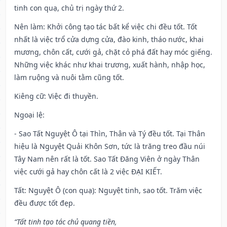
tinh con quạ, chủ trị ngày thứ 2.
Nên làm
: Khởi công tạo tác bất kể việc chi đều tốt. Tốt
nhất là việc trổ cửa dựng cửa, đào kinh, tháo nước, khai
mương, chôn cất, cưới gả, chặt cỏ phá đất hay móc giếng.
Những việc khác như khai trương, xuất hành, nhập học,
làm ruộng và nuôi tằm cũng tốt.
Kiêng cữ
: Việc đi thuyền.
Ngoại lệ
:
- Sao Tất Nguyệt Ô tại Thìn, Thân và Tý đều tốt. Tại Thân
hiệu là Nguyệt Quải Khôn Sơn, tức là trăng treo đầu núi
Tây Nam nên rất là tốt. Sao Tất Đăng Viên ở ngày Thân
việc cưới gả hay chôn cất là 2 việc ĐẠI KIẾT.
Tất: Nguyệt Ô (con quạ): Nguyệt tinh, sao tốt. Trăm việc
đều được tốt đẹp.
“Tất tinh tạo tác chủ quang tiền,