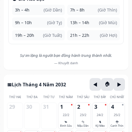
3h – 4h
(Giờ Dần)
7h – 8h
(Giờ Thìn)
9h – 10h
(Giờ Tỵ)
13h – 14h
(Giờ Mùi)
19h – 20h
(Giờ Tuất)
21h – 22h
(Giờ Hợi)
Sự im lặng là người bạn đồng hành trung thành nhất.
— Khuyết danh
Lịch Tháng 4 Năm 2032
THỨ HAI
THỨ BA
THỨ TƯ
THỨ NĂM
THỨ SÁU
THỨ BẢY
CHỦ NHẬT
29
30
31
1
2
3
4
22/2
23/2
24/2
25/2
🐂
🐅
🐈
🐉
Đinh Sửu
Mậu Dần
Kỷ Mão
Canh Thìn