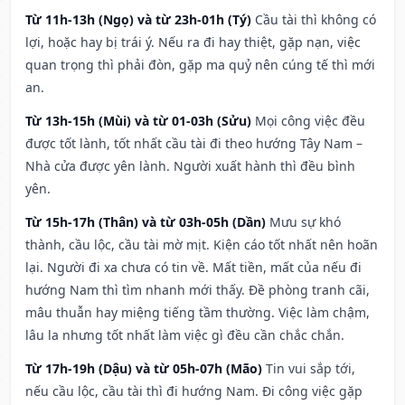
Từ 11h-13h (Ngọ) và từ 23h-01h (Tý)
Cầu tài thì không có
lợi, hoặc hay bị trái ý. Nếu ra đi hay thiệt, gặp nạn, việc
quan trọng thì phải đòn, gặp ma quỷ nên cúng tế thì mới
an.
Từ 13h-15h (Mùi) và từ 01-03h (Sửu)
Mọi công việc đều
được tốt lành, tốt nhất cầu tài đi theo hướng Tây Nam –
Nhà cửa được yên lành. Người xuất hành thì đều bình
yên.
Từ 15h-17h (Thân) và từ 03h-05h (Dần)
Mưu sự khó
thành, cầu lộc, cầu tài mờ mịt. Kiện cáo tốt nhất nên hoãn
lại. Người đi xa chưa có tin về. Mất tiền, mất của nếu đi
hướng Nam thì tìm nhanh mới thấy. Đề phòng tranh cãi,
mâu thuẫn hay miệng tiếng tầm thường. Việc làm chậm,
lâu la nhưng tốt nhất làm việc gì đều cần chắc chắn.
Từ 17h-19h (Dậu) và từ 05h-07h (Mão)
Tin vui sắp tới,
nếu cầu lộc, cầu tài thì đi hướng Nam. Đi công việc gặp