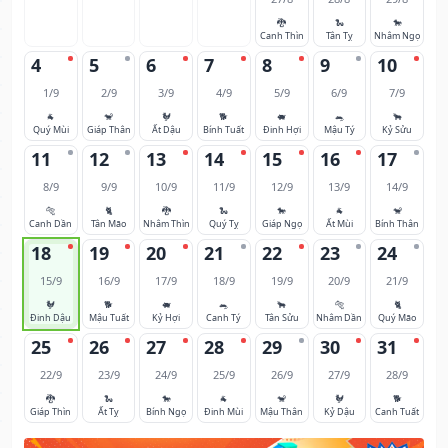
🐉
🐍
🐎
Canh Thìn
Tân Tỵ
Nhâm Ngọ
4
5
6
7
8
9
10
1/9
2/9
3/9
4/9
5/9
6/9
7/9
🐐
🐒
🐓
🐕
🐖
🐀
🐂
Quý Mùi
Giáp Thân
Ất Dậu
Bính Tuất
Đinh Hợi
Mậu Tý
Kỷ Sửu
11
12
13
14
15
16
17
8/9
9/9
10/9
11/9
12/9
13/9
14/9
🐅
🐈
🐉
🐍
🐎
🐐
🐒
Canh Dần
Tân Mão
Nhâm Thìn
Quý Tỵ
Giáp Ngọ
Ất Mùi
Bính Thân
18
19
20
21
22
23
24
15/9
16/9
17/9
18/9
19/9
20/9
21/9
🐓
🐕
🐖
🐀
🐂
🐅
🐈
Đinh Dậu
Mậu Tuất
Kỷ Hợi
Canh Tý
Tân Sửu
Nhâm Dần
Quý Mão
25
26
27
28
29
30
31
22/9
23/9
24/9
25/9
26/9
27/9
28/9
🐉
🐍
🐎
🐐
🐒
🐓
🐕
Giáp Thìn
Ất Tỵ
Bính Ngọ
Đinh Mùi
Mậu Thân
Kỷ Dậu
Canh Tuất