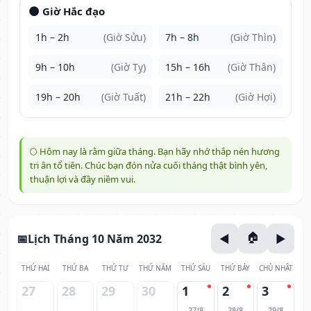
🌑 Giờ Hắc đạo
1h – 2h
(Giờ Sửu)
7h – 8h
(Giờ Thìn)
9h – 10h
(Giờ Tỵ)
15h – 16h
(Giờ Thân)
19h – 20h
(Giờ Tuất)
21h – 22h
(Giờ Hợi)
🌕 Hôm nay là rằm giữa tháng. Bạn hãy nhớ thắp nén hương
tri ân tổ tiên. Chúc bạn đón nửa cuối tháng thật bình yên,
thuận lợi và đầy niềm vui.
Lịch Tháng 10 Năm 2032
THỨ HAI
THỨ BA
THỨ TƯ
THỨ NĂM
THỨ SÁU
THỨ BẢY
CHỦ NHẬT
27
28
29
30
1
2
3
27/8
28/8
29/8