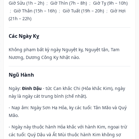
Giờ Sửu (1h – 2h)
;
Giờ Thìn (7h – 8h)
;
Giờ Tỵ (9h – 10h)
;
Giờ Thân (15h – 16h)
;
Giờ Tuất (19h – 20h)
;
Giờ Hợi
(21h – 22h)
Các Ngày Kỵ
Không phạm bất kỳ ngày Nguyệt kỵ, Nguyệt tận, Tam
Nương, Dương Công Kỵ Nhật nào.
Ngũ Hành
Ngày:
Đinh Dậu
- tức Can khắc Chi (Hỏa khắc Kim), ngày
này là ngày cát trung bình (chế nhật).
- Nạp âm: Ngày Sơn Hạ Hỏa, kỵ các tuổi: Tân Mão và Quý
Mão.
- Ngày này thuộc hành Hỏa khắc với hành Kim, ngoại trừ
các tuổi: Quý Dậu và Ất Mùi thuộc hành Kim không sợ