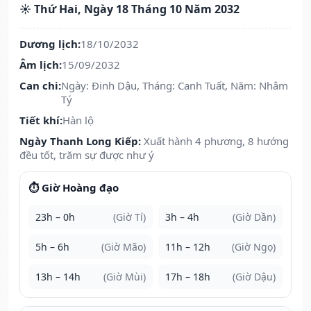
☀️ Thứ Hai, Ngày 18 Tháng 10 Năm 2032
Dương lịch:
18/10/2032
Âm lịch:
15/09/2032
Can chi:
Ngày: Đinh Dậu, Tháng: Canh Tuất, Năm: Nhâm
Tý
Tiết khí:
Hàn lộ
Ngày Thanh Long Kiếp:
Xuất hành 4 phương, 8 hướng
đều tốt, trăm sự được như ý
⏱️ Giờ Hoàng đạo
23h – 0h
(Giờ Tí)
3h – 4h
(Giờ Dần)
5h – 6h
(Giờ Mão)
11h – 12h
(Giờ Ngọ)
13h – 14h
(Giờ Mùi)
17h – 18h
(Giờ Dậu)