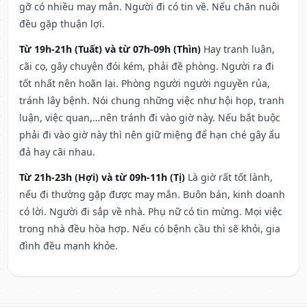
gỡ có nhiều may mắn. Người đi có tin về. Nếu chăn nuôi
đều gặp thuận lợi.
Từ 19h-21h (Tuất) và từ 07h-09h (Thìn)
Hay tranh luận,
cãi cọ, gây chuyện đói kém, phải đề phòng. Người ra đi
tốt nhất nên hoãn lại. Phòng người người nguyền rủa,
tránh lây bệnh. Nói chung những việc như hội họp, tranh
luận, việc quan,…nên tránh đi vào giờ này. Nếu bắt buộc
phải đi vào giờ này thì nên giữ miệng để hạn ché gây ẩu
đả hay cãi nhau.
Từ 21h-23h (Hợi) và từ 09h-11h (Tị)
Là giờ rất tốt lành,
nếu đi thường gặp được may mắn. Buôn bán, kinh doanh
có lời. Người đi sắp về nhà. Phụ nữ có tin mừng. Mọi việc
trong nhà đều hòa hợp. Nếu có bệnh cầu thì sẽ khỏi, gia
đình đều mạnh khỏe.