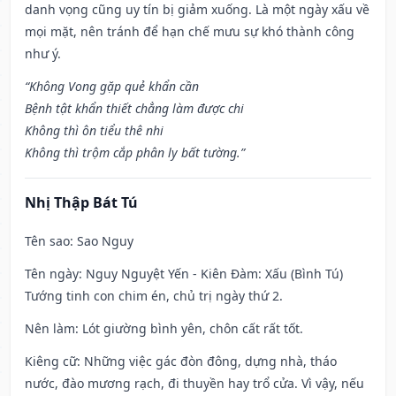
danh vọng cũng uy tín bị giảm xuống. Là một ngày xấu về
mọi mặt, nên tránh để hạn chế mưu sự khó thành công
như ý.
“Không Vong gặp quẻ khẩn cần
Bệnh tật khẩn thiết chẳng làm được chi
Không thì ôn tiểu thê nhi
Không thì trộm cắp phân ly bất tường.”
Nhị Thập Bát Tú
Tên sao
: Sao Nguy
Tên ngày
: Nguy Nguyệt Yến - Kiên Đàm: Xấu (Bình Tú)
Tướng tinh con chim én, chủ trị ngày thứ 2.
Nên làm
: Lót giường bình yên, chôn cất rất tốt.
Kiêng cữ
: Những việc gác đòn đông, dựng nhà, tháo
nước, đào mương rạch, đi thuyền hay trổ cửa. Vì vậy, nếu