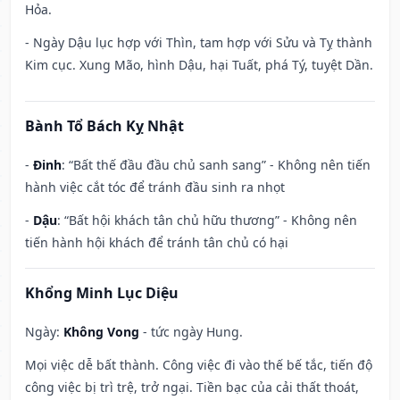
Hỏa.
- Ngày Dậu lục hợp với Thìn, tam hợp với Sửu và Tỵ thành
Kim cục. Xung Mão, hình Dậu, hại Tuất, phá Tý, tuyệt Dần.
Bành Tổ Bách Kỵ Nhật
-
Đinh
: “Bất thế đầu đầu chủ sanh sang” - Không nên tiến
hành việc cắt tóc để tránh đầu sinh ra nhọt
-
Dậu
: “Bất hội khách tân chủ hữu thương” - Không nên
tiến hành hội khách để tránh tân chủ có hại
Khổng Minh Lục Diệu
Ngày:
Không Vong
- tức ngày Hung.
Mọi việc dễ bất thành. Công việc đi vào thế bế tắc, tiến độ
công việc bị trì trệ, trở ngại. Tiền bạc của cải thất thoát,