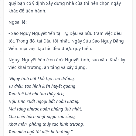
quý bạn có ý định xây dựng nhà cửa thì nên chọn ngày
khác để tiến hành.
Ngoại lệ
:
- Sao Nguy Nguyệt Yến tại Tỵ, Dậu và Sửu trăm việc đều
tốt. Trong đó, tại Dậu tốt nhất. Ngày Sửu Sao Nguy Đăng
Viên: mọi việc tạo tác đều được quý hiển.
Nguy: Nguyệt Yến (con én): Nguyệt tinh, sao xấu. Khắc kỵ
việc khai trương, an táng và xây dựng.
“Nguy tinh bât khả tạo cao đường,
Tự điếu, tao hình kiến huyết quang
Tam tuế hài nhi tao thủy ách,
Hậu sinh xuất ngoại bất hoàn lương.
Mai táng nhược hoàn phùng thử nhật,
Chu niên bách nhật ngọa cao sàng,
Khai môn, phóng thủy tạo hình trượng,
Tam niên ngũ tái diệc bi thương.”