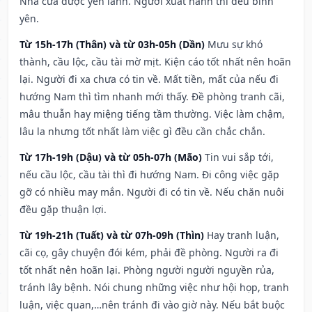
Nhà cửa được yên lành. Người xuất hành thì đều bình
yên.
Từ 15h-17h (Thân) và từ 03h-05h (Dần)
Mưu sự khó
thành, cầu lộc, cầu tài mờ mịt. Kiện cáo tốt nhất nên hoãn
lại. Người đi xa chưa có tin về. Mất tiền, mất của nếu đi
hướng Nam thì tìm nhanh mới thấy. Đề phòng tranh cãi,
mâu thuẫn hay miệng tiếng tầm thường. Việc làm chậm,
lâu la nhưng tốt nhất làm việc gì đều cần chắc chắn.
Từ 17h-19h (Dậu) và từ 05h-07h (Mão)
Tin vui sắp tới,
nếu cầu lộc, cầu tài thì đi hướng Nam. Đi công việc gặp
gỡ có nhiều may mắn. Người đi có tin về. Nếu chăn nuôi
đều gặp thuận lợi.
Từ 19h-21h (Tuất) và từ 07h-09h (Thìn)
Hay tranh luận,
cãi cọ, gây chuyện đói kém, phải đề phòng. Người ra đi
tốt nhất nên hoãn lại. Phòng người người nguyền rủa,
tránh lây bệnh. Nói chung những việc như hội họp, tranh
luận, việc quan,…nên tránh đi vào giờ này. Nếu bắt buộc