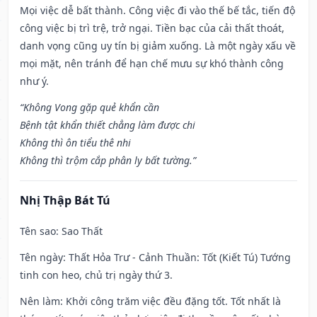
Mọi việc dễ bất thành. Công việc đi vào thế bế tắc, tiến độ
công việc bị trì trệ, trở ngại. Tiền bạc của cải thất thoát,
danh vọng cũng uy tín bị giảm xuống. Là một ngày xấu về
mọi mặt, nên tránh để hạn chế mưu sự khó thành công
như ý.
“Không Vong gặp quẻ khẩn cần
Bệnh tật khẩn thiết chẳng làm được chi
Không thì ôn tiểu thê nhi
Không thì trộm cắp phân ly bất tường.”
Nhị Thập Bát Tú
Tên sao
: Sao Thất
Tên ngày
: Thất Hỏa Trư - Cảnh Thuần: Tốt (Kiết Tú) Tướng
tinh con heo, chủ trị ngày thứ 3.
Nên làm
: Khởi công trăm việc đều đặng tốt. Tốt nhất là