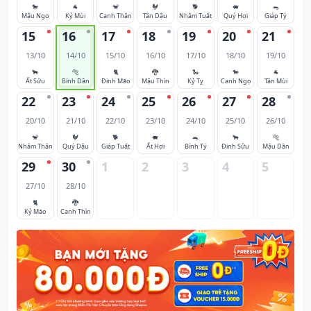
🐎
🐐
🐒
🐓
🐕
🐖
🐀
Mậu Ngọ
Kỷ Mùi
Canh Thân
Tân Dậu
Nhâm Tuất
Quý Hợi
Giáp Tý
15
16
17
18
19
20
21
13/10
14/10
15/10
16/10
17/10
18/10
19/10
🐂
🐅
🐈
🐉
🐍
🐎
🐐
Ất Sửu
Bính Dần
Đinh Mão
Mậu Thìn
Kỷ Tỵ
Canh Ngọ
Tân Mùi
22
23
24
25
26
27
28
20/10
21/10
22/10
23/10
24/10
25/10
26/10
🐒
🐓
🐕
🐖
🐀
🐂
🐅
Nhâm Thân
Quý Dậu
Giáp Tuất
Ất Hợi
Bính Tý
Đinh Sửu
Mậu Dần
29
30
1
2
3
4
5
27/10
28/10
🐈
🐉
Kỷ Mão
Canh Thìn