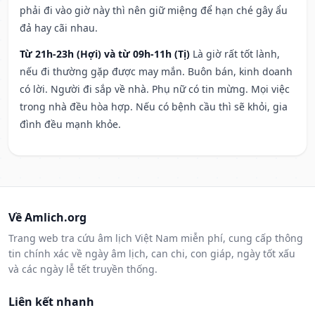
phải đi vào giờ này thì nên giữ miệng để hạn ché gây ẩu
đả hay cãi nhau.
Từ 21h-23h (Hợi) và từ 09h-11h (Tị)
Là giờ rất tốt lành,
nếu đi thường gặp được may mắn. Buôn bán, kinh doanh
có lời. Người đi sắp về nhà. Phụ nữ có tin mừng. Mọi việc
trong nhà đều hòa hợp. Nếu có bệnh cầu thì sẽ khỏi, gia
đình đều mạnh khỏe.
Về Amlich.org
Trang web tra cứu âm lịch Việt Nam miễn phí, cung cấp thông
tin chính xác về ngày âm lịch, can chi, con giáp, ngày tốt xấu
và các ngày lễ tết truyền thống.
Liên kết nhanh