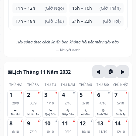
11h – 12h
(Giờ Ngọ)
15h – 16h
(Giờ Thân)
17h – 18h
(Giờ Dậu)
21h – 22h
(Giờ Hợi)
Hãy sống theo cách khiến bạn không hối tiếc một ngày nào.
— Khuyết danh
Lịch Tháng 11 Năm 2032
THỨ HAI
THỨ BA
THỨ TƯ
THỨ NĂM
THỨ SÁU
THỨ BẢY
CHỦ NHẬT
1
2
3
4
5
6
7
29/9
30/9
1/10
2/10
3/10
4/10
5/10
🐖
🐀
🐂
🐅
🐈
🐉
🐍
Tân Hợi
Nhâm Tý
Quý Sửu
Giáp Dần
Ất Mão
Bính Thìn
Đinh Tỵ
8
9
10
11
12
13
14
6/10
7/10
8/10
9/10
10/10
11/10
12/10