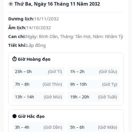
☀️ Thứ Ba, Ngày 16 Tháng 11 Năm 2032
Dương lịch:
16/11/2032
Âm lịch:
14/10/2032
Can chi:
Ngày: Bính Dần, Tháng: Tân Hợi, Năm: Nhâm Tý
Tiết khí:
Lập đông
⏱️ Giờ Hoàng đạo
23h – 0h
(Giờ Tí)
1h – 2h
(Giờ Sửu)
7h – 8h
(Giờ Thìn)
9h – 10h
(Giờ Tỵ)
13h – 14h
(Giờ Mùi)
19h – 20h
(Giờ Tuất)
🌑 Giờ Hắc đạo
3h – 4h
(Giờ Dần)
5h – 6h
(Giờ Mão)