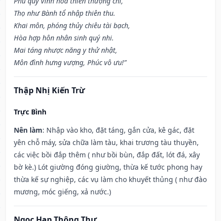
Phú quý vinh hoa thiên thượng chỉ,
Thọ như Bành tổ nhập thiên thu.
Khai môn, phóng thủy chiêu tài bạch,
Hòa hợp hôn nhân sinh quý nhi.
Mai táng nhược năng y thử nhật,
Môn đình hưng vượng, Phúc vô ưu!”
Thập Nhị Kiến Trừ
Trực Bình
Nên làm
: Nhập vào kho, đặt táng, gắn cửa, kê gác, đặt
yên chỗ máy, sửa chữa làm tàu, khai trương tàu thuyền,
các việc bồi đắp thêm ( như bồi bùn, đắp đất, lót đá, xây
bờ kè.) Lót giường đóng giường, thừa kế tước phong hay
thừa kế sự nghiệp, các vụ làm cho khuyết thủng ( như đào
mương, móc giếng, xả nước.)
Ngọc Hạp Thông Thư