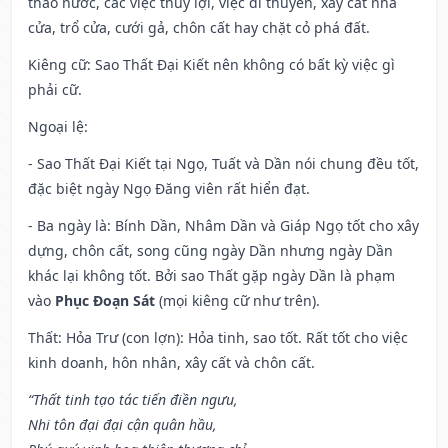
tháo nước, các việc thủy lợi, việc đi thuyền, xây cất nhà
cửa, trổ cửa, cưới gả, chôn cất hay chặt cỏ phá đất.
Kiêng cữ
: Sao Thất Đại Kiết nên không có bất kỳ việc gì
phải cữ.
Ngoại lệ
:
- Sao Thất Đại Kiết tại Ngọ, Tuất và Dần nói chung đều tốt,
đặc biệt ngày Ngọ Đăng viên rất hiển đạt.
- Ba ngày là: Bính Dần, Nhâm Dần và Giáp Ngọ tốt cho xây
dựng, chôn cất, song cũng ngày Dần nhưng ngày Dần
khác lại không tốt. Bởi sao Thất gặp ngày Dần là phạm
vào
Phục Đoạn Sát
(mọi kiêng cữ như trên).
Thất: Hỏa Trư (con lợn): Hỏa tinh, sao tốt. Rất tốt cho việc
kinh doanh, hôn nhân, xây cất và chôn cất.
“Thất tinh tạo tác tiến điền ngưu,
Nhi tôn đại đại cận quân hầu,