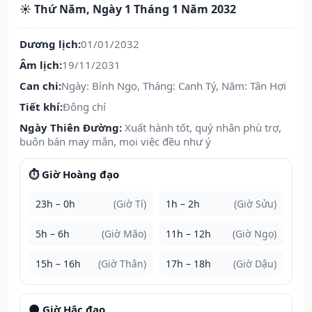
☀️ Thứ Năm, Ngày 1 Tháng 1 Năm 2032
Dương lịch:
01/01/2032
Âm lịch:
19/11/2031
Can chi:
Ngày: Bính Ngọ, Tháng: Canh Tý, Năm: Tân Hợi
Tiết khí:
Đông chí
Ngày Thiên Đường:
Xuất hành tốt, quý nhân phù trợ,
buôn bán may mắn, mọi việc đều như ý
⏱️ Giờ Hoàng đạo
23h – 0h
(Giờ Tí)
1h – 2h
(Giờ Sửu)
5h – 6h
(Giờ Mão)
11h – 12h
(Giờ Ngọ)
15h – 16h
(Giờ Thân)
17h – 18h
(Giờ Dậu)
🌑 Giờ Hắc đạo