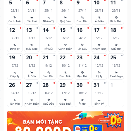
5
6
7
8
9
10
11
23/11
24/11
25/11
26/11
27/11
28/11
29/11
🐕
🐖
🐀
🐂
🐅
🐈
🐉
Canh Tuất
Tân Hợi
Nhâm Tý
Quý Sửu
Giáp Dần
Ất Mão
Bính Thìn
12
13
14
15
16
17
18
30/11
1/12
2/12
3/12
4/12
5/12
6/12
🐍
🐎
🐐
🐒
🐓
🐕
🐖
Đinh Tỵ
Mậu Ngọ
Kỷ Mùi
Canh Thân
Tân Dậu
Nhâm Tuất
Quý Hợi
19
20
21
22
23
24
25
7/12
8/12
9/12
10/12
11/12
12/12
13/12
🐀
🐂
🐅
🐈
🐉
🐍
🐎
Giáp Tý
Ất Sửu
Bính Dần
Đinh Mão
Mậu Thìn
Kỷ Tỵ
Canh Ngọ
26
27
28
29
30
31
1
14/12
15/12
16/12
17/12
18/12
19/12
🐐
🐒
🐓
🐕
🐖
🐀
Tân Mùi
Nhâm Thân
Quý Dậu
Giáp Tuất
Ất Hợi
Bính Tý