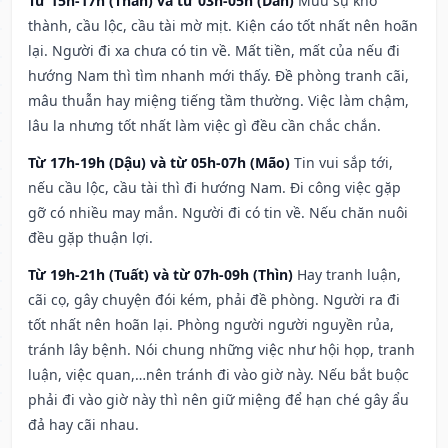
Từ 15h-17h (Thân) và từ 03h-05h (Dần)
Mưu sự khó
thành, cầu lộc, cầu tài mờ mịt. Kiện cáo tốt nhất nên hoãn
lại. Người đi xa chưa có tin về. Mất tiền, mất của nếu đi
hướng Nam thì tìm nhanh mới thấy. Đề phòng tranh cãi,
mâu thuẫn hay miệng tiếng tầm thường. Việc làm chậm,
lâu la nhưng tốt nhất làm việc gì đều cần chắc chắn.
Từ 17h-19h (Dậu) và từ 05h-07h (Mão)
Tin vui sắp tới,
nếu cầu lộc, cầu tài thì đi hướng Nam. Đi công việc gặp
gỡ có nhiều may mắn. Người đi có tin về. Nếu chăn nuôi
đều gặp thuận lợi.
Từ 19h-21h (Tuất) và từ 07h-09h (Thìn)
Hay tranh luận,
cãi cọ, gây chuyện đói kém, phải đề phòng. Người ra đi
tốt nhất nên hoãn lại. Phòng người người nguyền rủa,
tránh lây bệnh. Nói chung những việc như hội họp, tranh
luận, việc quan,…nên tránh đi vào giờ này. Nếu bắt buộc
phải đi vào giờ này thì nên giữ miệng để hạn ché gây ẩu
đả hay cãi nhau.