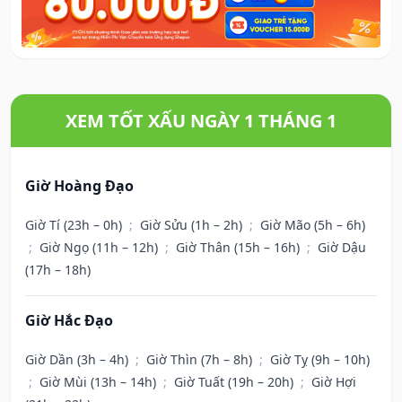
XEM TỐT XẤU NGÀY 1 THÁNG 1
Giờ Hoàng Đạo
Giờ Tí (23h – 0h)
;
Giờ Sửu (1h – 2h)
;
Giờ Mão (5h – 6h)
;
Giờ Ngọ (11h – 12h)
;
Giờ Thân (15h – 16h)
;
Giờ Dậu
(17h – 18h)
Giờ Hắc Đạo
Giờ Dần (3h – 4h)
;
Giờ Thìn (7h – 8h)
;
Giờ Tỵ (9h – 10h)
;
Giờ Mùi (13h – 14h)
;
Giờ Tuất (19h – 20h)
;
Giờ Hợi