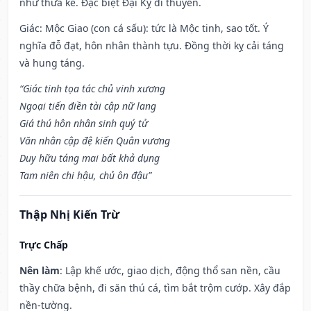
như thừa kế. Đặc biệt Đại Kỵ đi thuyền.
Giác: Mộc Giao (con cá sấu): tức là Mộc tinh, sao tốt. Ý
nghĩa đỗ đạt, hôn nhân thành tựu. Đồng thời kỵ cải táng
và hung táng.
“Giác tinh tọa tác chủ vinh xương
Ngoại tiến điền tài cập nữ lang
Giá thú hôn nhân sinh quý tử
Văn nhân cập đệ kiến Quân vương
Duy hữu táng mai bất khả dụng
Tam niên chi hậu, chủ ôn đậu”
Thập Nhị Kiến Trừ
Trực Chấp
Nên làm
: Lập khế ước, giao dịch, động thổ san nền, cầu
thầy chữa bệnh, đi săn thú cá, tìm bắt trộm cướp. Xây đắp
nền-tường.