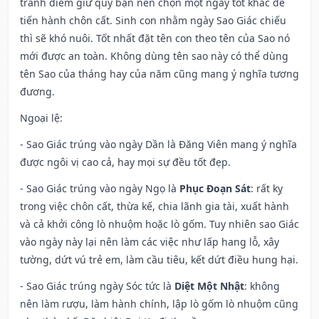
tránh điềm giữ quý bạn nên chọn một ngày tốt khác để
tiến hành chôn cất. Sinh con nhằm ngày Sao Giác chiếu
thì sẽ khó nuôi. Tốt nhất đặt tên con theo tên của Sao nó
mới được an toàn. Không dùng tên sao này có thể dùng
tên Sao của tháng hay của năm cũng mang ý nghĩa tương
đương.
Ngoại lệ
:
- Sao Giác trúng vào ngày Dần là Đăng Viên mang ý nghĩa
được ngôi vị cao cả, hay mọi sự đều tốt đẹp.
- Sao Giác trúng vào ngày Ngọ là
Phục Đoạn Sát
: rất kỵ
trong việc chôn cất, thừa kế, chia lãnh gia tài, xuất hành
và cả khởi công lò nhuộm hoặc lò gốm. Tuy nhiên sao Giác
vào ngày này lại nên làm các việc như lấp hang lỗ, xây
tường, dứt vú trẻ em, làm cầu tiêu, kết dứt điều hung hại.
- Sao Giác trúng ngày Sóc tức là
Diệt Một Nhật
: không
nên làm rượu, làm hành chính, lập lò gốm lò nhuộm cũng