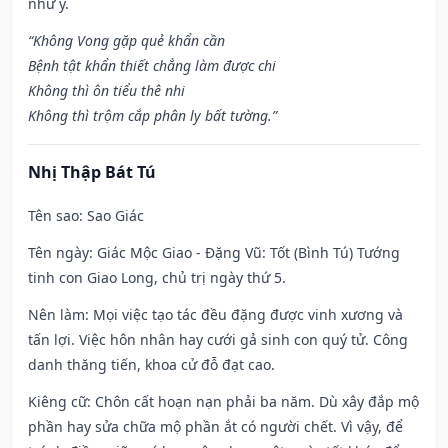
như ý.
“Không Vong gặp quẻ khẩn cần
Bệnh tật khẩn thiết chẳng làm được chi
Không thì ôn tiểu thê nhi
Không thì trộm cắp phân ly bất tường.”
Nhị Thập Bát Tú
Tên sao
: Sao Giác
Tên ngày
: Giác Mộc Giao - Đặng Vũ: Tốt (Bình Tú) Tướng
tinh con Giao Long, chủ trị ngày thứ 5.
Nên làm
: Mọi việc tạo tác đều đặng được vinh xương và
tấn lợi. Việc hôn nhân hay cưới gả sinh con quý tử. Công
danh thăng tiến, khoa cử đỗ đạt cao.
Kiêng cữ
: Chôn cất hoạn nạn phải ba năm. Dù xây đắp mộ
phần hay sửa chữa mộ phần ắt có người chết. Vì vậy, để