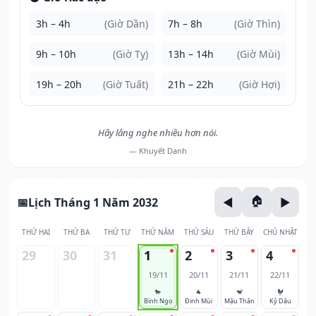
3h – 4h
(Giờ Dần)
7h – 8h
(Giờ Thìn)
9h – 10h
(Giờ Tỵ)
13h – 14h
(Giờ Mùi)
19h – 20h
(Giờ Tuất)
21h – 22h
(Giờ Hợi)
Hãy lắng nghe nhiều hơn nói.
— Khuyết Danh
Lịch Tháng 1 Năm 2032
THỨ HAI
THỨ BA
THỨ TƯ
THỨ NĂM
THỨ SÁU
THỨ BẢY
CHỦ NHẬT
29
30
31
1
2
3
4
19/11
20/11
21/11
22/11
🐎
🐐
🐒
🐓
Bính Ngọ
Đinh Mùi
Mậu Thân
Kỷ Dậu