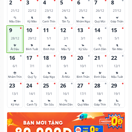
2
3
4
5
6
7
8
21/12
22/12
23/12
24/12
25/12
26/12
27/12
🐅
🐈
🐉
🐍
🐎
🐐
🐒
Mậu Dần
Kỷ Mão
Canh Thìn
Tân Tỵ
Nhâm Ngọ
Quý Mùi
Giáp Thân
9
10
11
12
13
14
15
28/12
29/12
1/1
2/1
3/1
4/1
5/1
🐓
🐕
🐖
🐀
🐂
🐅
🐈
Ất Dậu
Bính Tuất
Đinh Hợi
Mậu Tý
Kỷ Sửu
Canh Dần
Tân Mão
16
17
18
19
20
21
22
6/1
7/1
8/1
9/1
10/1
11/1
12/1
🐉
🐍
🐎
🐐
🐒
🐓
🐕
Nhâm Thìn
Quý Tỵ
Giáp Ngọ
Ất Mùi
Bính Thân
Đinh Dậu
Mậu Tuất
23
24
25
26
27
28
29
13/1
14/1
15/1
16/1
17/1
18/1
19/1
🐖
🐀
🐂
🐅
🐈
🐉
🐍
Kỷ Hợi
Canh Tý
Tân Sửu
Nhâm Dần
Quý Mão
Giáp Thìn
Ất Tỵ