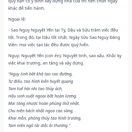
quý bạn có ý định xây dựng nhà cửa thì nên chọn ngày
khác để tiến hành.
Ngoại lệ
:
- Sao Nguy Nguyệt Yến tại Tỵ, Dậu và Sửu trăm việc đều
tốt. Trong đó, tại Dậu tốt nhất. Ngày Sửu Sao Nguy Đăng
Viên: mọi việc tạo tác đều được quý hiển.
Nguy: Nguyệt Yến (con én): Nguyệt tinh, sao xấu. Khắc kỵ
việc khai trương, an táng và xây dựng.
“Nguy tinh bât khả tạo cao đường,
Tự điếu, tao hình kiến huyết quang
Tam tuế hài nhi tao thủy ách,
Hậu sinh xuất ngoại bất hoàn lương.
Mai táng nhược hoàn phùng thử nhật,
Chu niên bách nhật ngọa cao sàng,
Khai môn, phóng thủy tạo hình trượng,
Tam niên ngũ tái diệc bi thương.”