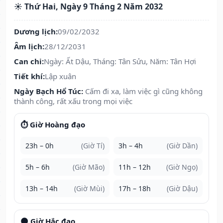
☀️ Thứ Hai, Ngày 9 Tháng 2 Năm 2032
Dương lịch:
09/02/2032
Âm lịch:
28/12/2031
Can chi:
Ngày: Ất Dậu, Tháng: Tân Sửu, Năm: Tân Hợi
Tiết khí:
Lập xuân
Ngày Bạch Hổ Túc:
Cấm đi xa, làm việc gì cũng không
thành công, rất xấu trong mọi việc
⏱️ Giờ Hoàng đạo
23h – 0h
(Giờ Tí)
3h – 4h
(Giờ Dần)
5h – 6h
(Giờ Mão)
11h – 12h
(Giờ Ngọ)
13h – 14h
(Giờ Mùi)
17h – 18h
(Giờ Dậu)
🌑 Giờ Hắc đạo