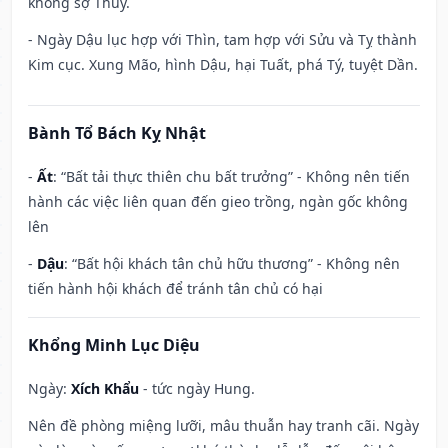
không sợ Thủy.
- Ngày Dậu lục hợp với Thìn, tam hợp với Sửu và Tỵ thành
Kim cục. Xung Mão, hình Dậu, hại Tuất, phá Tý, tuyệt Dần.
Bành Tổ Bách Kỵ Nhật
-
Ất
: “Bất tải thực thiên chu bất trưởng” - Không nên tiến
hành các việc liên quan đến gieo trồng, ngàn gốc không
lên
-
Dậu
: “Bất hội khách tân chủ hữu thương” - Không nên
tiến hành hội khách để tránh tân chủ có hại
Khổng Minh Lục Diệu
Ngày:
Xích Khẩu
- tức ngày Hung.
Nên đề phòng miệng lưỡi, mâu thuẫn hay tranh cãi. Ngày