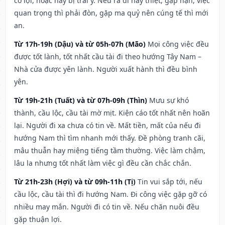
có lợi, hoặc hay bị trái ý. Nếu ra đi hay thiệt, gặp nạn, việc
quan trọng thì phải đòn, gặp ma quỷ nên cúng tế thì mới
an.
Từ 17h-19h (Dậu) và từ 05h-07h (Mão)
Mọi công việc đều
được tốt lành, tốt nhất cầu tài đi theo hướng Tây Nam –
Nhà cửa được yên lành. Người xuất hành thì đều bình
yên.
Từ 19h-21h (Tuất) và từ 07h-09h (Thìn)
Mưu sự khó
thành, cầu lộc, cầu tài mờ mịt. Kiện cáo tốt nhất nên hoãn
lại. Người đi xa chưa có tin về. Mất tiền, mất của nếu đi
hướng Nam thì tìm nhanh mới thấy. Đề phòng tranh cãi,
mâu thuẫn hay miệng tiếng tầm thường. Việc làm chậm,
lâu la nhưng tốt nhất làm việc gì đều cần chắc chắn.
Từ 21h-23h (Hợi) và từ 09h-11h (Tị)
Tin vui sắp tới, nếu
cầu lộc, cầu tài thì đi hướng Nam. Đi công việc gặp gỡ có
nhiều may mắn. Người đi có tin về. Nếu chăn nuôi đều
gặp thuận lợi.