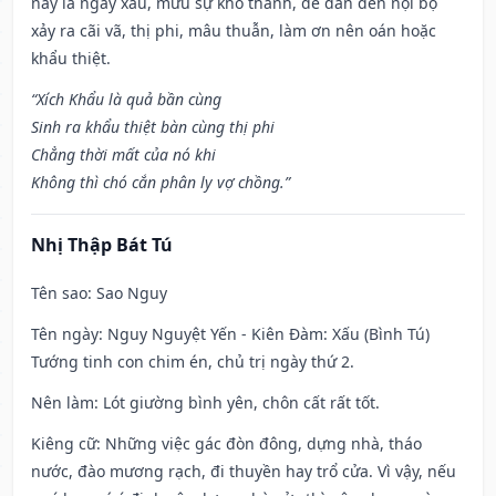
này là ngày xấu, mưu sự khó thành, dễ dẫn đến nội bộ
xảy ra cãi vã, thị phi, mâu thuẫn, làm ơn nên oán hoặc
khẩu thiệt.
“Xích Khẩu là quả bần cùng
Sinh ra khẩu thiệt bàn cùng thị phi
Chẳng thời mất của nó khi
Không thì chó cắn phân ly vợ chồng.”
Nhị Thập Bát Tú
Tên sao
: Sao Nguy
Tên ngày
: Nguy Nguyệt Yến - Kiên Đàm: Xấu (Bình Tú)
Tướng tinh con chim én, chủ trị ngày thứ 2.
Nên làm
: Lót giường bình yên, chôn cất rất tốt.
Kiêng cữ
: Những việc gác đòn đông, dựng nhà, tháo
nước, đào mương rạch, đi thuyền hay trổ cửa. Vì vậy, nếu