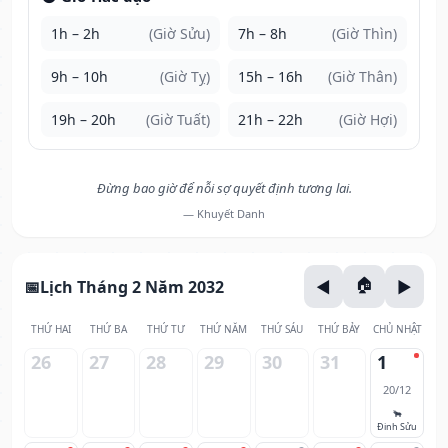
1h – 2h
(Giờ Sửu)
7h – 8h
(Giờ Thìn)
9h – 10h
(Giờ Tỵ)
15h – 16h
(Giờ Thân)
19h – 20h
(Giờ Tuất)
21h – 22h
(Giờ Hợi)
Đừng bao giờ để nỗi sợ quyết định tương lai.
— Khuyết Danh
Lịch Tháng 2 Năm 2032
THỨ HAI
THỨ BA
THỨ TƯ
THỨ NĂM
THỨ SÁU
THỨ BẢY
CHỦ NHẬT
26
27
28
29
30
31
1
20/12
🐂
Đinh Sửu