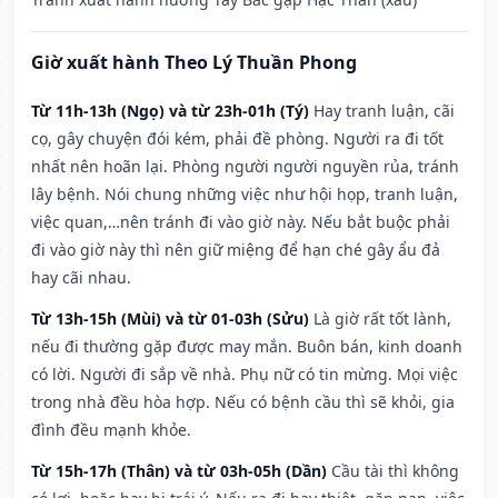
Giờ xuất hành Theo Lý Thuần Phong
Từ 11h-13h (Ngọ) và từ 23h-01h (Tý)
Hay tranh luận, cãi
cọ, gây chuyện đói kém, phải đề phòng. Người ra đi tốt
nhất nên hoãn lại. Phòng người người nguyền rủa, tránh
lây bệnh. Nói chung những việc như hội họp, tranh luận,
việc quan,…nên tránh đi vào giờ này. Nếu bắt buộc phải
đi vào giờ này thì nên giữ miệng để hạn ché gây ẩu đả
hay cãi nhau.
Từ 13h-15h (Mùi) và từ 01-03h (Sửu)
Là giờ rất tốt lành,
nếu đi thường gặp được may mắn. Buôn bán, kinh doanh
có lời. Người đi sắp về nhà. Phụ nữ có tin mừng. Mọi việc
trong nhà đều hòa hợp. Nếu có bệnh cầu thì sẽ khỏi, gia
đình đều mạnh khỏe.
Từ 15h-17h (Thân) và từ 03h-05h (Dần)
Cầu tài thì không