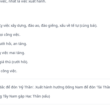
việc, nhất là việc xuất hành.
ỵ việc xây dựng, đào ao, đào giếng, xấu về tế tự (cúng bái).
ọi công việc.
ưới hỏi, an táng.
 việc mai táng.
iá thú (cưới hỏi).
 công việc.
ắc để đón 'Hỷ Thần'. Xuất hành hướng Đông Nam để đón 'Tài Thần
g Tây Nam gặp Hạc Thần (xấu)