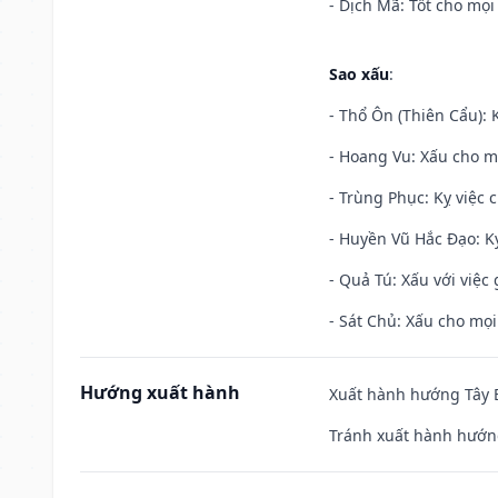
- Dịch Mã: Tốt cho mọi 
Sao xấu
:
- Thổ Ôn (Thiên Cẩu): K
- Hoang Vu: Xấu cho m
- Trùng Phục: Kỵ việc c
- Huyền Vũ Hắc Đạo: Kỵ
- Quả Tú: Xấu với việc g
- Sát Chủ: Xấu cho mọi
Hướng xuất hành
Xuất hành hướng Tây B
Tránh xuất hành hướn