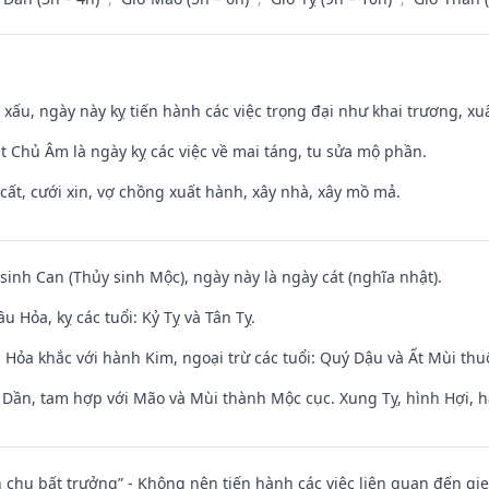
y xấu, ngày này kỵ tiến hành các việc trọng đại như khai trương, xuấ
t Chủ Âm là ngày kỵ các việc về mai táng, tu sửa mộ phần.
 cất, cưới xin, vợ chồng xuất hành, xây nhà, xây mồ mả.
 sinh Can (Thủy sinh Mộc), ngày này là ngày cát (nghĩa nhật).
 Hỏa, kỵ các tuổi: Kỷ Tỵ và Tân Tỵ.
 Hỏa khắc với hành Kim, ngoại trừ các tuổi: Quý Dậu và Ất Mùi th
i Dần, tam hợp với Mão và Mùi thành Mộc cục. Xung Tỵ, hình Hợi, h
iên chu bất trưởng” - Không nên tiến hành các việc liên quan đến g