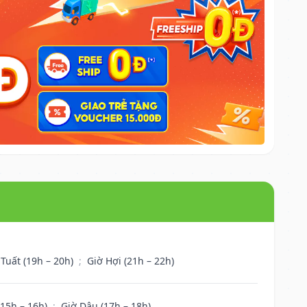
 Tuất (19h – 20h)
;
Giờ Hợi (21h – 22h)
(15h – 16h)
;
Giờ Dậu (17h – 18h)