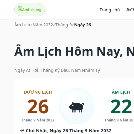
🗓️
Trang chủ
🔄
C
Amlich.org
Âm Lịch
>
Năm 2032
>
Tháng 9
>
Ngày 26
Âm Lịch Hôm Nay, N
Ngày Ất Hợi, Tháng Kỷ Dậu, Năm Nhâm Tý
DƯƠNG LỊCH
ÂM LỊCH
26
22
🐖
Tháng 9 Năm 2032
Tháng 8 Năm 20
☀️ Chủ Nhật, Ngày 26 Tháng 9 Năm 2032