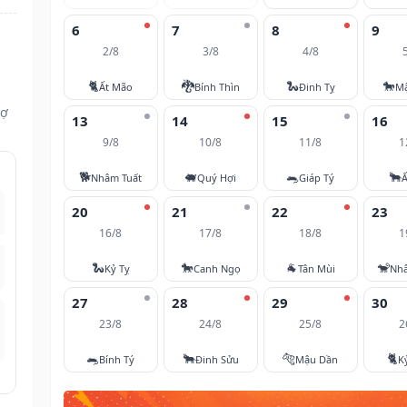
6
7
8
9
2/8
3/8
4/8
🐈
🐉
🐍
🐎
Ất Mão
Bính Thìn
Đinh Tỵ
M
vợ
13
14
15
16
9/8
10/8
11/8
1
🐕
🐖
🐀
🐂
Nhâm Tuất
Quý Hợi
Giáp Tý
Ấ
20
21
22
23
16/8
17/8
18/8
1
🐍
🐎
🐐
🐒
Kỷ Tỵ
Canh Ngọ
Tân Mùi
Nh
27
28
29
30
23/8
24/8
25/8
2
🐀
🐂
🐅
🐈
Bính Tý
Đinh Sửu
Mậu Dần
K