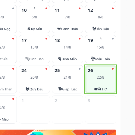
⭐
10
11
12
5/8
6/8
7/8
8/8
🐐
🐒
🐓
ậu Ngọ
Kỷ Mùi
Canh Thân
Tân Dậu
⭐
17
18
19
2/8
13/8
14/8
15/8
🐅
🐈
🐉
t Sửu
Bính Dần
Đinh Mão
Mậu Thìn
24
25
26
9/8
20/8
21/8
22/8
🐓
🐕
🐖
âm Thân
Quý Dậu
Giáp Tuất
Ất Hợi
1
2
3
6/8
ỷ Mão