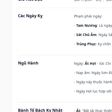
Các Ngày Kỵ
Phạm phải ngày:
-
Tam Nương
: Là ngà
-
Sát Chủ Âm
: Ngày Sá
-
Trùng Phục
: Kỵ chôn
Ngũ Hành
Ngày:
Ất Hợi
- tức Chi
- Nạp âm: Ngày Sơn Đầu
- Ngày này thuộc hành
- Ngày Hợi lục hợp vớ
Bành Tổ Bách Kỵ Nhật
-
Ất
: “Bất tải thực th