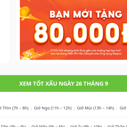
XEM TỐT XẤU NGÀY 26 THÁNG 9
ờ Thìn (7h – 8h)
;
Giờ Ngọ (11h – 12h)
;
Giờ Mùi (13h – 14h)
;
Giờ
 Dần (3h – 4h)
;
Giờ Mão (5h – 6h)
;
Giờ Tỵ (9h – 10h)
;
Giờ Thân 