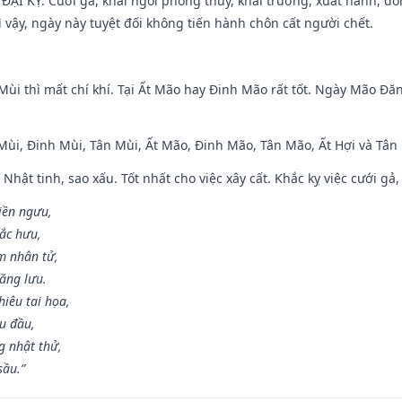
ì ĐẠI KỴ. Cưới gã, khai ngòi phóng thủy, khai trương, xuất hành, đó
 vậy, ngày này tuyệt đối không tiến hành chôn cất người chết.
Mùi thì mất chí khí. Tại Ất Mão hay Đinh Mão rất tốt. Ngày Mão Đă
 Mùi, Đinh Mùi, Tân Mùi, Ất Mão, Đinh Mão, Tân Mão, Ất Hợi và Tân 
 Nhật tinh, sao xấu. Tốt nhất cho việc xây cất. Khắc kỵ việc cưới g
điền ngưu,
ắc hưu,
m nhân tử,
năng lưu.
iêu tai họa,
ễu đầu,
 nhật thử,
sầu.”