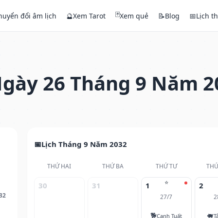
🃏
huyển đổi âm lịch
🔮
Xem Tarot
Xem quẻ
📝
Blog
📅
Lịch t
gày 26 Tháng 9 Năm 2
Lịch Tháng 9 Năm 2032
THỨ HAI
THỨ BA
THỨ TƯ
THỨ
⭐
30
31
1
2
32
27/7
2
🐕
🐖
Canh Tuất
T