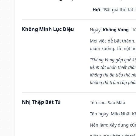
-
Hợi
: “Bất giá thú tấ
Khổng Minh Lục Diệu
Ngày:
Không Vong
- t
Mọi việc dễ bất thành. 
giảm xuống. Là một ng
“Không Vong gặp quẻ k
Bệnh tật khẩn thiết chẳ
Không thì ôn tiểu thê nh
Không thì trộm cắp phân
Nhị Thập Bát Tú
Tên sao
: Sao Mão
Tên ngày
: Mão Nhật Kê
Nên làm
: Xây dựng cũ