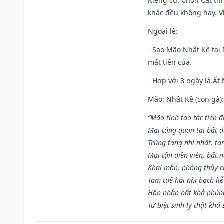
Kiêng cữ
: Chôn Cất th
khác đều không hay. Vì
Ngoại lệ
:
- Sao Mão Nhật Kê tại 
mất tiền của.
- Hợp với 8 ngày là Ất
Mão: Nhật Kê (con gà):
“Mão tinh tạo tác tiến 
Mai táng quan tai bất đ
Trùng tang nhị nhật, ta
Mại tận điền viên, bất 
Khai môn, phóng thủy ch
Tam tuế hài nhi bạch li
Hôn nhân bất khả phùng
Tử biệt sinh ly thật khả 