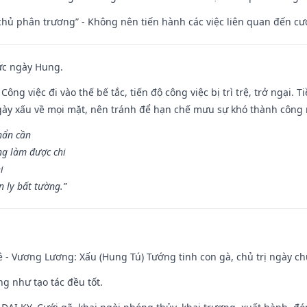
t chủ phân trương” - Không nên tiến hành các việc liên quan đến cướ
ức ngày Hung.
Công việc đi vào thế bế tắc, tiến độ công việc bị trì trệ, trở ngại. 
ày xấu về mọi mặt, nên tránh để hạn chế mưu sự khó thành công 
hẩn cần
ng làm được chi
i
 ly bất tường.”
 - Vương Lương: Xấu (Hung Tú) Tướng tinh con gà, chủ trị ngày ch
ng như tạo tác đều tốt.