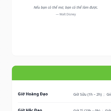
Nếu bạn có thể mơ, bạn có thể làm được.
— Walt Disney
Giờ Hoàng Đạo
Giờ Sửu (1h – 2h)
;
Gi
Giờ Hắc Đạo
Giờ Tí (23h – 0h)
;
Giờ