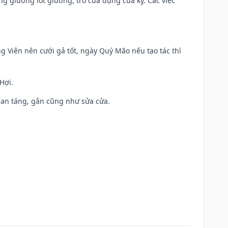
ng giường lót giường, trổ cửa dựng cửa kỵ. Các việc
ng Viên nên cưới gả tốt, ngày Quý Mão nếu tạo tác thì
Hợi.
ả, an táng, gắn cũng như sửa cửa.