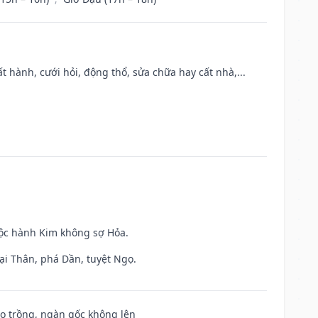
t hành, cưới hỏi, động thổ, sửa chữa hay cất nhà,...
uộc hành Kim không sợ Hỏa.
ại Thân, phá Dần, tuyệt Ngọ.
ieo trồng, ngàn gốc không lên