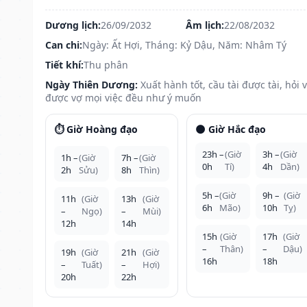
Dương lịch:
26/09/2032
Âm lịch:
22/08/2032
Can chi:
Ngày: Ất Hợi, Tháng: Kỷ Dậu, Năm: Nhâm Tý
Tiết khí:
Thu phân
Ngày Thiên Dương:
Xuất hành tốt, cầu tài được tài, hỏi 
được vợ mọi việc đều như ý muốn
⏱️ Giờ Hoàng đạo
🌑 Giờ Hắc đạo
23h –
(Giờ
3h –
(Giờ
1h –
(Giờ
7h –
(Giờ
0h
Tí)
4h
Dần)
2h
Sửu)
8h
Thìn)
5h –
(Giờ
9h –
(Giờ
11h
(Giờ
13h
(Giờ
6h
Mão)
10h
Tỵ)
–
Ngọ)
–
Mùi)
12h
14h
15h
(Giờ
17h
(Giờ
–
Thân)
–
Dậu)
19h
(Giờ
21h
(Giờ
16h
18h
–
Tuất)
–
Hợi)
20h
22h