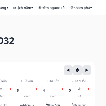
háng
📖
Lịch năm
🧧
Đếm ngược Tết
🧭
Khám phá
▼
▼
▼
032
 NĂM
THỨ SÁU
THỨ BẢY
CHỦ NHẬT
⭐
🌙
3
4
5
8/7
29/7
30/7
1/8
🐀
🐂
🐅
ân Hợi
Nhâm Tý
Quý Sửu
Giáp Dần