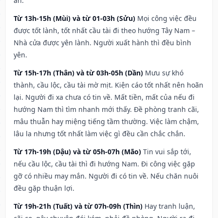
an.
Từ 13h-15h (Mùi) và từ 01-03h (Sửu)
Mọi công việc đều
được tốt lành, tốt nhất cầu tài đi theo hướng Tây Nam –
Nhà cửa được yên lành. Người xuất hành thì đều bình
yên.
Từ 15h-17h (Thân) và từ 03h-05h (Dần)
Mưu sự khó
thành, cầu lộc, cầu tài mờ mịt. Kiện cáo tốt nhất nên hoãn
lại. Người đi xa chưa có tin về. Mất tiền, mất của nếu đi
hướng Nam thì tìm nhanh mới thấy. Đề phòng tranh cãi,
mâu thuẫn hay miệng tiếng tầm thường. Việc làm chậm,
lâu la nhưng tốt nhất làm việc gì đều cần chắc chắn.
Từ 17h-19h (Dậu) và từ 05h-07h (Mão)
Tin vui sắp tới,
nếu cầu lộc, cầu tài thì đi hướng Nam. Đi công việc gặp
gỡ có nhiều may mắn. Người đi có tin về. Nếu chăn nuôi
đều gặp thuận lợi.
Từ 19h-21h (Tuất) và từ 07h-09h (Thìn)
Hay tranh luận,