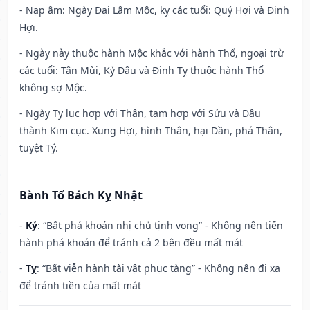
- Nạp âm: Ngày Đại Lâm Mộc, kỵ các tuổi: Quý Hợi và Đinh
Hợi.
- Ngày này thuộc hành Mộc khắc với hành Thổ, ngoại trừ
các tuổi: Tân Mùi, Kỷ Dậu và Đinh Tỵ thuộc hành Thổ
không sợ Mộc.
- Ngày Tỵ lục hợp với Thân, tam hợp với Sửu và Dậu
thành Kim cục. Xung Hợi, hình Thân, hại Dần, phá Thân,
tuyệt Tý.
Bành Tổ Bách Kỵ Nhật
-
Kỷ
: “Bất phá khoán nhị chủ tịnh vong” - Không nên tiến
hành phá khoán để tránh cả 2 bên đều mất mát
-
Tỵ
: “Bất viễn hành tài vật phục tàng” - Không nên đi xa
để tránh tiền của mất mát