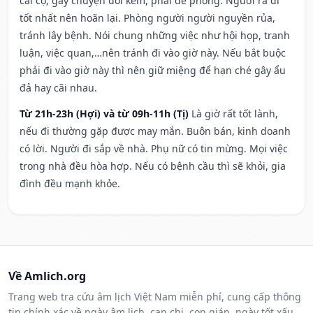
cãi cọ, gây chuyện đói kém, phải đề phòng. Người ra đi
tốt nhất nên hoãn lại. Phòng người người nguyền rủa,
tránh lây bệnh. Nói chung những việc như hội họp, tranh
luận, việc quan,…nên tránh đi vào giờ này. Nếu bắt buộc
phải đi vào giờ này thì nên giữ miệng để hạn ché gây ẩu
đả hay cãi nhau.
Từ 21h-23h (Hợi) và từ 09h-11h (Tị)
Là giờ rất tốt lành,
nếu đi thường gặp được may mắn. Buôn bán, kinh doanh
có lời. Người đi sắp về nhà. Phụ nữ có tin mừng. Mọi việc
trong nhà đều hòa hợp. Nếu có bệnh cầu thì sẽ khỏi, gia
đình đều mạnh khỏe.
Về Amlich.org
Trang web tra cứu âm lịch Việt Nam miễn phí, cung cấp thông
tin chính xác về ngày âm lịch, can chi, con giáp, ngày tốt xấu