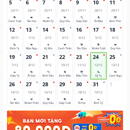
5
6
7
8
9
10
11
23/11
24/11
25/11
26/11
27/11
28/11
29/11
🐕
🐖
🐀
🐂
🐅
🐈
🐉
Canh Tuất
Tân Hợi
Nhâm Tý
Quý Sửu
Giáp Dần
Ất Mão
Bính Thìn
12
13
14
15
16
17
18
30/11
1/12
2/12
3/12
4/12
5/12
6/12
🐍
🐎
🐐
🐒
🐓
🐕
🐖
Đinh Tỵ
Mậu Ngọ
Kỷ Mùi
Canh Thân
Tân Dậu
Nhâm Tuất
Quý Hợi
19
20
21
22
23
24
25
7/12
8/12
9/12
10/12
11/12
12/12
13/12
🐀
🐂
🐅
🐈
🐉
🐍
🐎
Giáp Tý
Ất Sửu
Bính Dần
Đinh Mão
Mậu Thìn
Kỷ Tỵ
Canh Ngọ
26
27
28
29
30
31
1
14/12
15/12
16/12
17/12
18/12
19/12
🐐
🐒
🐓
🐕
🐖
🐀
Tân Mùi
Nhâm Thân
Quý Dậu
Giáp Tuất
Ất Hợi
Bính Tý