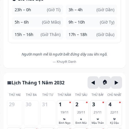
23h – 0h
(Giờ Tí)
3h – 4h
(Giờ Dần)
5h – 6h
(Giờ Mão)
9h – 10h
(Giờ Tỵ)
15h – 16h
(Giờ Thân)
17h – 18h
(Giờ Dậu)
Người mạnh mẽ là người biết đứng dậy sau khi ngã.
— Khuyết Danh
Lịch Tháng 1 Năm 2032
THỨ HAI
THỨ BA
THỨ TƯ
THỨ NĂM
THỨ SÁU
THỨ BẢY
CHỦ NHẬT
29
30
31
1
2
3
4
19/11
20/11
21/11
22/11
🐎
🐐
🐒
🐓
Bính Ngọ
Đinh Mùi
Mậu Thân
Kỷ Dậu