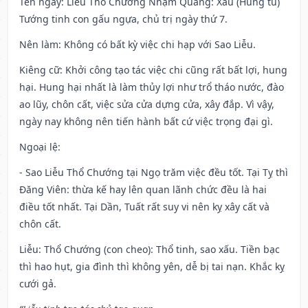
Tên ngày
: Liễu Thổ Chương Nhậm Quang: Xấu (Hung tú)
Tướng tinh con gấu ngựa, chủ trị ngày thứ 7.
Nên làm
: Không có bất kỳ việc chi hạp với Sao Liễu.
Kiêng cữ
: Khởi công tạo tác việc chi cũng rất bất lợi, hung
hại. Hung hại nhất là làm thủy lợi như trổ tháo nước, đào
ao lũy, chôn cất, việc sửa cửa dựng cửa, xây đắp. Vì vậy,
ngày nay không nên tiến hành bất cứ việc trọng đại gì.
Ngoại lệ
:
- Sao Liễu Thổ Chướng tại Ngọ trăm việc đều tốt. Tại Tỵ thì
Đăng Viên: thừa kế hay lên quan lãnh chức đều là hai
điều tốt nhất. Tại Dần, Tuất rất suy vi nên kỵ xây cất và
chôn cất.
Liễu: Thổ Chướng (con cheo): Thổ tinh, sao xấu. Tiền bạc
thì hao hụt, gia đình thì không yên, dễ bị tai nạn. Khắc kỵ
cưới gả.