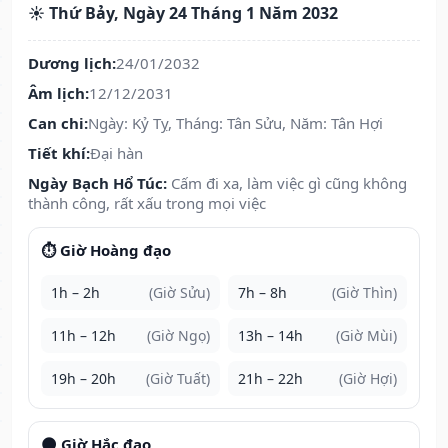
☀️ Thứ Bảy, Ngày 24 Tháng 1 Năm 2032
Dương lịch:
24/01/2032
Âm lịch:
12/12/2031
Can chi:
Ngày: Kỷ Tỵ, Tháng: Tân Sửu, Năm: Tân Hợi
Tiết khí:
Đại hàn
Ngày Bạch Hổ Túc:
Cấm đi xa, làm việc gì cũng không
thành công, rất xấu trong mọi việc
⏱️ Giờ Hoàng đạo
1h – 2h
(Giờ Sửu)
7h – 8h
(Giờ Thìn)
11h – 12h
(Giờ Ngọ)
13h – 14h
(Giờ Mùi)
19h – 20h
(Giờ Tuất)
21h – 22h
(Giờ Hợi)
🌑 Giờ Hắc đạo