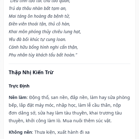
“Liễu tinh tạo tác chủ tao quan,
Trú dạ thâu nhàn bất tạm an,
Mai táng ôn hoàng đa bệnh tử,
Điền viên thoái tận, thủ cô hàn,
Khai môn phóng thủy chiêu lung hạt,
Yêu đà bối khúc tự cung loan.
Cánh hữu bổng hình nghi cẩn thận,
Phụ nhân tùy khách tẩu bất hoàn.”
Thập Nhị Kiến Trừ
Trực Định
Nên làm
: Động thổ, san nền, đắp nền, làm hay sửa phòng
bếp, lắp đặt máy móc, nhập học, làm lễ cầu thân, nộp
đơn dâng sớ, sửa hay làm tàu thuyền, khai trương tàu
thuyền, khởi công làm lò. Mua nuôi thêm súc vật.
Không nên
: Thưa kiện, xuất hành đi xa