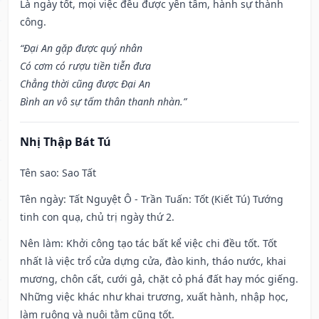
Là ngày tốt, mọi việc đều được yên tâm, hành sự thành
công.
“Đại An gặp được quý nhân
Có cơm có rượu tiền tiễn đưa
Chẳng thời cũng được Đại An
Bình an vô sự tấm thân thanh nhàn.”
Nhị Thập Bát Tú
Tên sao
: Sao Tất
Tên ngày
: Tất Nguyệt Ô - Trần Tuấn: Tốt (Kiết Tú) Tướng
tinh con quạ, chủ trị ngày thứ 2.
Nên làm
: Khởi công tạo tác bất kể việc chi đều tốt. Tốt
nhất là việc trổ cửa dựng cửa, đào kinh, tháo nước, khai
mương, chôn cất, cưới gả, chặt cỏ phá đất hay móc giếng.
Những việc khác như khai trương, xuất hành, nhập học,
làm ruộng và nuôi tằm cũng tốt.