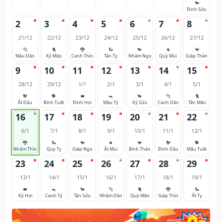
🐂
Đinh Sửu
2
3
4
5
6
7
8
21/12
22/12
23/12
24/12
25/12
26/12
27/12
🐅
🐈
🐉
🐍
🐎
🐐
🐒
Mậu Dần
Kỷ Mão
Canh Thìn
Tân Tỵ
Nhâm Ngọ
Quý Mùi
Giáp Thân
9
10
11
12
13
14
15
28/12
29/12
1/1
2/1
3/1
4/1
5/1
🐓
🐕
🐖
🐀
🐂
🐅
🐈
Ất Dậu
Bính Tuất
Đinh Hợi
Mậu Tý
Kỷ Sửu
Canh Dần
Tân Mão
16
17
18
19
20
21
22
6/1
7/1
8/1
9/1
10/1
11/1
12/1
🐉
🐍
🐎
🐐
🐒
🐓
🐕
Nhâm Thìn
Quý Tỵ
Giáp Ngọ
Ất Mùi
Bính Thân
Đinh Dậu
Mậu Tuất
23
24
25
26
27
28
29
13/1
14/1
15/1
16/1
17/1
18/1
19/1
🐖
🐀
🐂
🐅
🐈
🐉
🐍
Kỷ Hợi
Canh Tý
Tân Sửu
Nhâm Dần
Quý Mão
Giáp Thìn
Ất Tỵ