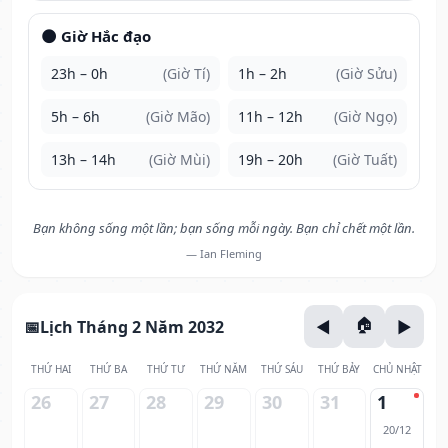
🌑 Giờ Hắc đạo
23h – 0h
(Giờ Tí)
1h – 2h
(Giờ Sửu)
5h – 6h
(Giờ Mão)
11h – 12h
(Giờ Ngọ)
13h – 14h
(Giờ Mùi)
19h – 20h
(Giờ Tuất)
Bạn không sống một lần; bạn sống mỗi ngày. Bạn chỉ chết một lần.
— Ian Fleming
Lịch Tháng 2 Năm 2032
THỨ HAI
THỨ BA
THỨ TƯ
THỨ NĂM
THỨ SÁU
THỨ BẢY
CHỦ NHẬT
26
27
28
29
30
31
1
20/12