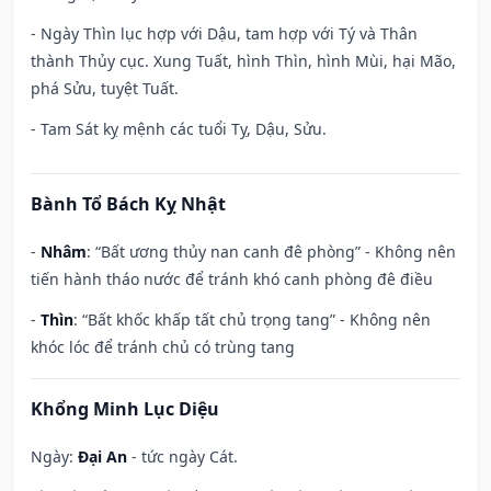
- Ngày Thìn lục hợp với Dậu, tam hợp với Tý và Thân
thành Thủy cục. Xung Tuất, hình Thìn, hình Mùi, hại Mão,
phá Sửu, tuyệt Tuất.
- Tam Sát kỵ mệnh các tuổi Tỵ, Dậu, Sửu.
Bành Tổ Bách Kỵ Nhật
-
Nhâm
: “Bất ương thủy nan canh đê phòng” - Không nên
tiến hành tháo nước để tránh khó canh phòng đê điều
-
Thìn
: “Bất khốc khấp tất chủ trọng tang” - Không nên
khóc lóc để tránh chủ có trùng tang
Khổng Minh Lục Diệu
Ngày:
Đại An
- tức ngày Cát.