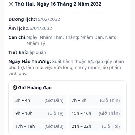
☀️ Thứ Hai, Ngày 16 Tháng 2 Năm 2032
Dương lịch:
16/02/2032
Âm lịch:
06/01/2032
Can chi:
Ngày: Nhâm Thìn, Tháng: Nhâm Dần, Năm:
Nhâm Tý
Tiết khí:
Lập xuân
Ngày Hảo Thương:
Xuất hành thuận lợi, gặp qúy nhân
phù trợ, làm mọi việc vừa lòng, như ý muốn, áo phẩm
vinh quy.
⏱️ Giờ Hoàng đạo
3h – 4h
(Giờ Dần)
7h – 8h
(Giờ Thìn)
9h – 10h
(Giờ Tỵ)
15h – 16h
(Giờ Thân)
17h – 18h
(Giờ Dậu)
21h – 22h
(Giờ Hợi)