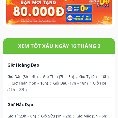
XEM TỐT XẤU NGÀY 16 THÁNG 2
Giờ Hoàng Đạo
Giờ Dần (3h – 4h)
;
Giờ Thìn (7h – 8h)
;
Giờ Tỵ (9h – 10h)
;
Giờ Thân (15h – 16h)
;
Giờ Dậu (17h – 18h)
;
Giờ Hợi
(21h – 22h)
Giờ Hắc Đạo
Giờ Tí (23h – 0h)
;
Giờ Sửu (1h – 2h)
;
Giờ Mão (5h – 6h)