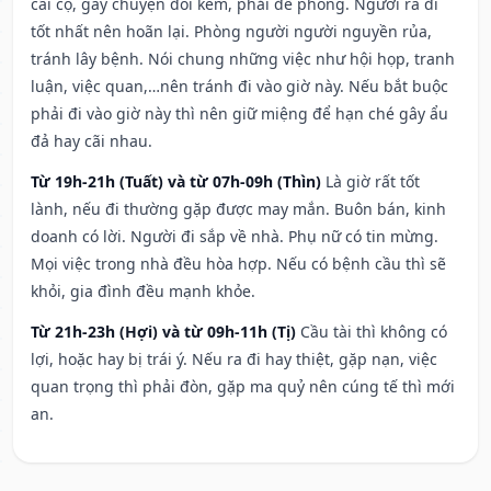
cãi cọ, gây chuyện đói kém, phải đề phòng. Người ra đi
tốt nhất nên hoãn lại. Phòng người người nguyền rủa,
tránh lây bệnh. Nói chung những việc như hội họp, tranh
luận, việc quan,…nên tránh đi vào giờ này. Nếu bắt buộc
phải đi vào giờ này thì nên giữ miệng để hạn ché gây ẩu
đả hay cãi nhau.
Từ 19h-21h (Tuất) và từ 07h-09h (Thìn)
Là giờ rất tốt
lành, nếu đi thường gặp được may mắn. Buôn bán, kinh
doanh có lời. Người đi sắp về nhà. Phụ nữ có tin mừng.
Mọi việc trong nhà đều hòa hợp. Nếu có bệnh cầu thì sẽ
khỏi, gia đình đều mạnh khỏe.
Từ 21h-23h (Hợi) và từ 09h-11h (Tị)
Cầu tài thì không có
lợi, hoặc hay bị trái ý. Nếu ra đi hay thiệt, gặp nạn, việc
quan trọng thì phải đòn, gặp ma quỷ nên cúng tế thì mới
an.