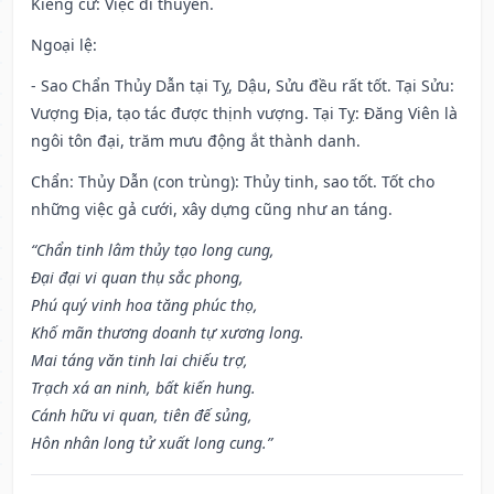
Kiêng cữ
: Việc đi thuyền.
Ngoại lệ
:
- Sao Chẩn Thủy Dẫn tại Tỵ, Dậu, Sửu đều rất tốt. Tại Sửu:
Vượng Địa, tạo tác được thịnh vượng. Tại Tỵ: Đăng Viên là
ngôi tôn đại, trăm mưu động ắt thành danh.
Chẩn: Thủy Dẫn (con trùng): Thủy tinh, sao tốt. Tốt cho
những việc gả cưới, xây dựng cũng như an táng.
“Chẩn tinh lâm thủy tạo long cung,
Đại đại vi quan thụ sắc phong,
Phú quý vinh hoa tăng phúc thọ,
Khố mãn thương doanh tự xương long.
Mai táng văn tinh lai chiếu trợ,
Trạch xá an ninh, bất kiến hung.
Cánh hữu vi quan, tiên đế sủng,
Hôn nhân long tử xuất long cung.”