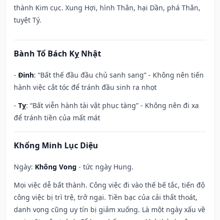
thành Kim cục. Xung Hợi, hình Thân, hại Dần, phá Thân,
tuyệt Tý.
Bành Tổ Bách Kỵ Nhật
-
Đinh
: “Bất thế đầu đầu chủ sanh sang” - Không nên tiến
hành việc cắt tóc để tránh đầu sinh ra nhọt
-
Tỵ
: “Bất viễn hành tài vật phục tàng” - Không nên đi xa
để tránh tiền của mất mát
Khổng Minh Lục Diệu
Ngày:
Không Vong
- tức ngày Hung.
Mọi việc dễ bất thành. Công việc đi vào thế bế tắc, tiến độ
công việc bị trì trệ, trở ngại. Tiền bạc của cải thất thoát,
danh vọng cũng uy tín bị giảm xuống. Là một ngày xấu về