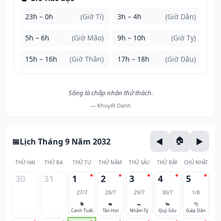
23h – 0h
(Giờ Tí)
3h – 4h
(Giờ Dần)
5h – 6h
(Giờ Mão)
9h – 10h
(Giờ Tỵ)
15h – 16h
(Giờ Thân)
17h – 18h
(Giờ Dậu)
Sống là chấp nhận thử thách.
— Khuyết Danh
Lịch Tháng 9 Năm 2032
THỨ HAI
THỨ BA
THỨ TƯ
THỨ NĂM
THỨ SÁU
THỨ BẢY
CHỦ NHẬT
30
31
1
2
3
4
5
27/7
28/7
29/7
30/7
1/8
🐕
🐖
🐀
🐂
🐅
Canh Tuất
Tân Hợi
Nhâm Tý
Quý Sửu
Giáp Dần