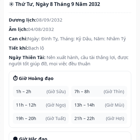
☀️ Thứ Tư, Ngày 8 Tháng 9 Năm 2032
Dương lịch:
08/09/2032
Âm lịch:
04/08/2032
Can chi:
Ngày: Đinh Tỵ, Tháng: Kỷ Dậu, Năm: Nhâm Tý
Tiết khí:
Bạch lộ
Ngày Thiên Tài:
Nên xuất hành, cầu tài thắng lợi, được
người tốt giúp đỡ, mọi việc đều thuận
⏱️ Giờ Hoàng đạo
1h – 2h
(Giờ Sửu)
7h – 8h
(Giờ Thìn)
11h – 12h
(Giờ Ngọ)
13h – 14h
(Giờ Mùi)
19h – 20h
(Giờ Tuất)
21h – 22h
(Giờ Hợi)
🌑 Giờ Hắc đạo