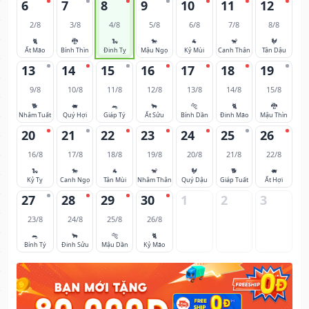
6
7
8
9
10
11
12
2/8
3/8
4/8
5/8
6/8
7/8
8/8
🐈
🐉
🐍
🐎
🐐
🐒
🐓
Ất Mão
Bính Thìn
Đinh Tỵ
Mậu Ngọ
Kỷ Mùi
Canh Thân
Tân Dậu
13
14
15
16
17
18
19
9/8
10/8
11/8
12/8
13/8
14/8
15/8
🐕
🐖
🐀
🐂
🐅
🐈
🐉
Nhâm Tuất
Quý Hợi
Giáp Tý
Ất Sửu
Bính Dần
Đinh Mão
Mậu Thìn
20
21
22
23
24
25
26
16/8
17/8
18/8
19/8
20/8
21/8
22/8
🐍
🐎
🐐
🐒
🐓
🐕
🐖
Kỷ Tỵ
Canh Ngọ
Tân Mùi
Nhâm Thân
Quý Dậu
Giáp Tuất
Ất Hợi
27
28
29
30
1
2
3
23/8
24/8
25/8
26/8
🐀
🐂
🐅
🐈
Bính Tý
Đinh Sửu
Mậu Dần
Kỷ Mão