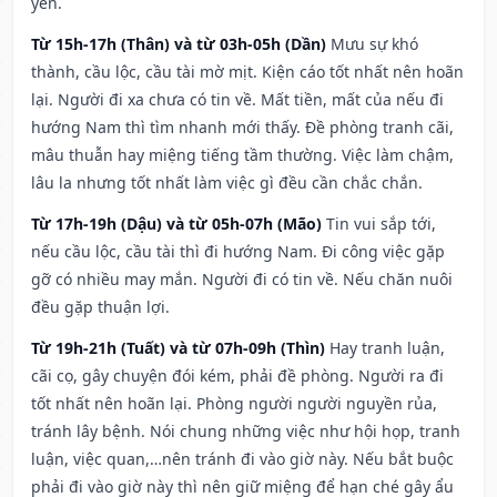
yên.
Từ 15h-17h (Thân) và từ 03h-05h (Dần)
Mưu sự khó
thành, cầu lộc, cầu tài mờ mịt. Kiện cáo tốt nhất nên hoãn
lại. Người đi xa chưa có tin về. Mất tiền, mất của nếu đi
hướng Nam thì tìm nhanh mới thấy. Đề phòng tranh cãi,
mâu thuẫn hay miệng tiếng tầm thường. Việc làm chậm,
lâu la nhưng tốt nhất làm việc gì đều cần chắc chắn.
Từ 17h-19h (Dậu) và từ 05h-07h (Mão)
Tin vui sắp tới,
nếu cầu lộc, cầu tài thì đi hướng Nam. Đi công việc gặp
gỡ có nhiều may mắn. Người đi có tin về. Nếu chăn nuôi
đều gặp thuận lợi.
Từ 19h-21h (Tuất) và từ 07h-09h (Thìn)
Hay tranh luận,
cãi cọ, gây chuyện đói kém, phải đề phòng. Người ra đi
tốt nhất nên hoãn lại. Phòng người người nguyền rủa,
tránh lây bệnh. Nói chung những việc như hội họp, tranh
luận, việc quan,…nên tránh đi vào giờ này. Nếu bắt buộc
phải đi vào giờ này thì nên giữ miệng để hạn ché gây ẩu