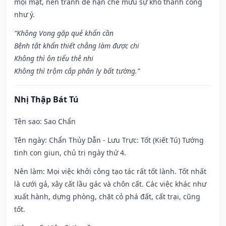
mọi mặt, nên tránh để hạn chế mưu sự khó thành công
như ý.
“Không Vong gặp quẻ khẩn cần
Bệnh tật khẩn thiết chẳng làm được chi
Không thì ôn tiểu thê nhi
Không thì trộm cắp phân ly bất tường.”
Nhị Thập Bát Tú
Tên sao
: Sao Chẩn
Tên ngày
: Chẩn Thủy Dẫn - Lưu Trực: Tốt (Kiết Tú) Tướng
tinh con giun, chủ trị ngày thứ 4.
Nên làm
: Mọi việc khởi công tạo tác rất tốt lành. Tốt nhất
là cưới gả, xây cất lầu gác và chôn cất. Các việc khác như
xuất hành, dựng phòng, chặt cỏ phá đất, cất trại, cũng
tốt.