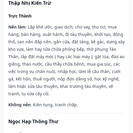
Thập Nhị Kiến Trừ
Trực Thành
Nên làm
: Lập khế ước, giao dịch, cho vay, thu nợ, mua
hàng, bán hàng, xuất hành, đi tàu thuyền, khởi tạo, động
thổ, san nền đắp nền, gắn cửa, đặt táng, kê gác, dựng xây
kho vựa, làm hay sửa chữa phòng bếp, thờ phụng Táo
Thần, lắp đặt máy móc ( hay các loại máy ), gặt lúa, đào ao
giếng, tháo nước, cầu thầy chữa bệnh, mua gia súc, các
việc trong vụ chăn nuôi, nhập học, làm lễ cầu thân, cưới
gả, kết hôn, thuê người, nộp đơn dâng sớ, học kỹ nghệ,
làm hoặc sửa tàu thuyền, khai trương tàu thuyền, vẽ
tranh, tu sửa cây cối.
Không nên
: Kiện tụng, tranh chấp.
Ngọc Hạp Thông Thư