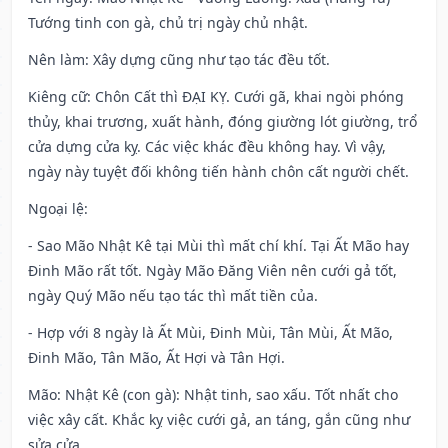
Tướng tinh con gà, chủ trị ngày chủ nhật.
Nên làm
: Xây dựng cũng như tạo tác đều tốt.
Kiêng cữ
: Chôn Cất thì ĐẠI KỴ. Cưới gã, khai ngòi phóng
thủy, khai trương, xuất hành, đóng giường lót giường, trổ
cửa dựng cửa kỵ. Các việc khác đều không hay. Vì vậy,
ngày này tuyệt đối không tiến hành chôn cất người chết.
Ngoại lệ
:
- Sao Mão Nhật Kê tại Mùi thì mất chí khí. Tại Ất Mão hay
Đinh Mão rất tốt. Ngày Mão Đăng Viên nên cưới gả tốt,
ngày Quý Mão nếu tạo tác thì mất tiền của.
- Hợp với 8 ngày là Ất Mùi, Đinh Mùi, Tân Mùi, Ất Mão,
Đinh Mão, Tân Mão, Ất Hợi và Tân Hợi.
Mão: Nhật Kê (con gà): Nhật tinh, sao xấu. Tốt nhất cho
việc xây cất. Khắc kỵ việc cưới gả, an táng, gắn cũng như
sửa cửa.