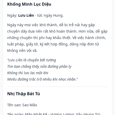
Khổng Minh Lục Diệu
Ngày:
Lưu Liên
- tức ngày Hung.
Ngày này mọi việc khó thành, dễ bị trễ nải hay gặp
chuyện dây dưa nên rất khó hoàn thành. Hơn nữa, dễ gặp
những chuyện thị phi hay khẩu thiệt. Về việc hành chính,
luật pháp, giấy tờ, ký kết hợp đồng, dâng nộp đơn từ
không nên vội vã.
“Lưu Liên là chuyện bất tường
Tìm bạn chẳng thấy nửa đường phân ly
Không thì lưu lạc một khi
Nhiều đường trắc trở nhiều khi nhọc nhằn.”
Nhị Thập Bát Tú
Tên sao
: Sao Mão
Tên ngày
: Mão Nhật Kê - Vương Lương: Xấu (Hung Tú)