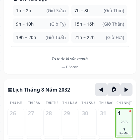
1h – 2h
(Giờ Sửu)
7h – 8h
(Giờ Thìn)
9h – 10h
(Giờ Tỵ)
15h – 16h
(Giờ Thân)
19h – 20h
(Giờ Tuất)
21h – 22h
(Giờ Hợi)
Tri thức là sức mạnh.
— F.Bacon
Lịch Tháng 8 Năm 2032
THỨ HAI
THỨ BA
THỨ TƯ
THỨ NĂM
THỨ SÁU
THỨ BẢY
CHỦ NHẬT
26
27
28
29
30
31
1
26/6
🐈
Kỷ Mão