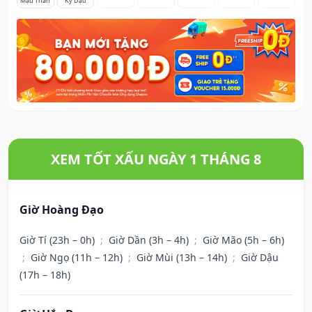
Mậu Thân
Kỷ Dậu
XEM TỐT XẤU NGÀY 1 THÁNG 8
Giờ Hoàng Đạo
Giờ Tí (23h – 0h)
;
Giờ Dần (3h – 4h)
;
Giờ Mão (5h – 6h)
;
Giờ Ngọ (11h – 12h)
;
Giờ Mùi (13h – 14h)
;
Giờ Dậu
(17h – 18h)