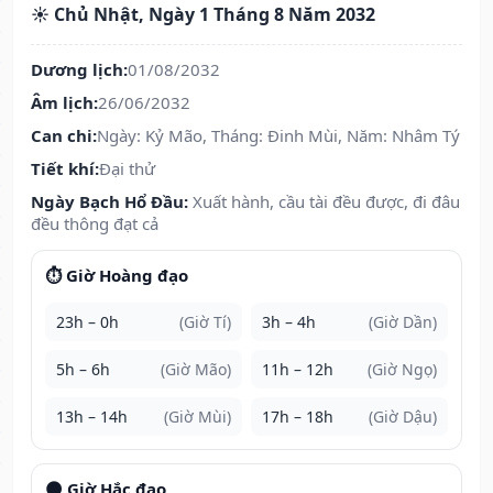
☀️ Chủ Nhật, Ngày 1 Tháng 8 Năm 2032
Dương lịch:
01/08/2032
Âm lịch:
26/06/2032
Can chi:
Ngày: Kỷ Mão, Tháng: Đinh Mùi, Năm: Nhâm Tý
Tiết khí:
Đại thử
Ngày Bạch Hổ Đầu:
Xuất hành, cầu tài đều được, đi đâu
đều thông đạt cả
⏱️ Giờ Hoàng đạo
23h – 0h
(Giờ Tí)
3h – 4h
(Giờ Dần)
5h – 6h
(Giờ Mão)
11h – 12h
(Giờ Ngọ)
13h – 14h
(Giờ Mùi)
17h – 18h
(Giờ Dậu)
🌑 Giờ Hắc đạo