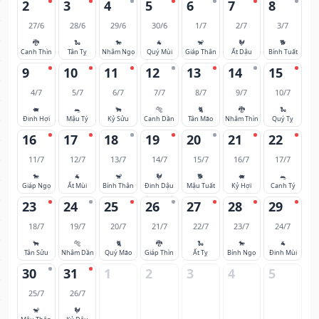
2
3
4
5
6
7
8
27/6
28/6
29/6
30/6
1/7
2/7
3/7
🐉
🐍
🐎
🐐
🐒
🐓
🐕
Canh Thìn
Tân Tỵ
Nhâm Ngọ
Quý Mùi
Giáp Thân
Ất Dậu
Bính Tuất
9
10
11
12
13
14
15
4/7
5/7
6/7
7/7
8/7
9/7
10/7
🐖
🐀
🐂
🐅
🐈
🐉
🐍
Đinh Hợi
Mậu Tý
Kỷ Sửu
Canh Dần
Tân Mão
Nhâm Thìn
Quý Tỵ
16
17
18
19
20
21
22
11/7
12/7
13/7
14/7
15/7
16/7
17/7
🐎
🐐
🐒
🐓
🐕
🐖
🐀
Giáp Ngọ
Ất Mùi
Bính Thân
Đinh Dậu
Mậu Tuất
Kỷ Hợi
Canh Tý
23
24
25
26
27
28
29
18/7
19/7
20/7
21/7
22/7
23/7
24/7
🐂
🐅
🐈
🐉
🐍
🐎
🐐
Tân Sửu
Nhâm Dần
Quý Mão
Giáp Thìn
Ất Tỵ
Bính Ngọ
Đinh Mùi
30
31
1
2
3
4
5
25/7
26/7
🐒
🐓