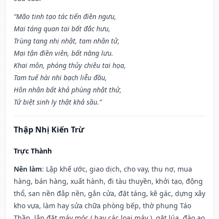
“Mão tinh tạo tác tiến điền ngưu,
Mai táng quan tai bất đắc hưu,
Trùng tang nhị nhật, tam nhân tử,
Mại tận điền viên, bất năng lưu.
Khai môn, phóng thủy chiêu tai họa,
Tam tuế hài nhi bạch liễu đầu,
Hôn nhân bất khả phùng nhật thử,
Tử biệt sinh ly thật khả sầu.”
Thập Nhị Kiến Trừ
Trực Thành
Nên làm
: Lập khế ước, giao dịch, cho vay, thu nợ, mua
hàng, bán hàng, xuất hành, đi tàu thuyền, khởi tạo, động
thổ, san nền đắp nền, gắn cửa, đặt táng, kê gác, dựng xây
kho vựa, làm hay sửa chữa phòng bếp, thờ phụng Táo
Thần, lắp đặt máy móc ( hay các loại máy ), gặt lúa, đào ao