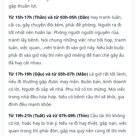
gặp thuận lợi.
Từ 15h-17h (Thân) và từ 03h-05h (Dần)
Hay tranh luận,
cãi cọ, gây chuyện đói kém, phải đề phòng. Người ra đi
tốt nhất nên hoãn lại. Phòng người người nguyền rủa,
tránh lây bệnh. Nói chung những việc như hội họp, tranh
luận, việc quan,…nên tránh đi vào giờ này. Nếu bắt buộc
phải đi vào giờ này thì nên giữ miệng để hạn ché gây ẩu
đả hay cãi nhau.
Từ 17h-19h (Dậu) và từ 05h-07h (Mão)
Là giờ rất tốt lành,
nếu đi thường gặp được may mắn. Buôn bán, kinh doanh
có lời. Người đi sắp về nhà. Phụ nữ có tin mừng. Mọi việc
trong nhà đều hòa hợp. Nếu có bệnh cầu thì sẽ khỏi, gia
đình đều mạnh khỏe.
Từ 19h-21h (Tuất) và từ 07h-09h (Thìn)
Cầu tài thì không
có lợi, hoặc hay bị trái ý. Nếu ra đi hay thiệt, gặp nạn, việc
quan trọng thì phải đòn, gặp ma quỷ nên cúng tế thì mới