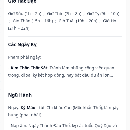
Giờ Hắc Đạo
Giờ Sửu (1h – 2h)
;
Giờ Thìn (7h – 8h)
;
Giờ Tỵ (9h – 10h)
;
Giờ Thân (15h – 16h)
;
Giờ Tuất (19h – 20h)
;
Giờ Hợi
(21h – 22h)
Các Ngày Kỵ
Phạm phải ngày:
-
Kim Thần Thất Sát
: Tránh làm những công việc quan
trọng, đi xa, ký kết hợp đồng, hay bắt đầu dự án lớn...
Ngũ Hành
Ngày:
Kỷ Mão
- tức Chi khắc Can (Mộc khắc Thổ), là ngày
hung (phạt nhật).
- Nạp âm: Ngày Thành Đầu Thổ, kỵ các tuổi: Quý Dậu và