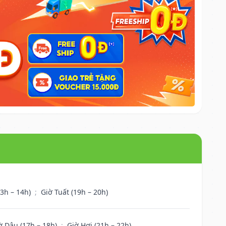
13h – 14h)
;
Giờ Tuất (19h – 20h)
ờ Dậu (17h – 18h)
;
Giờ Hợi (21h – 22h)