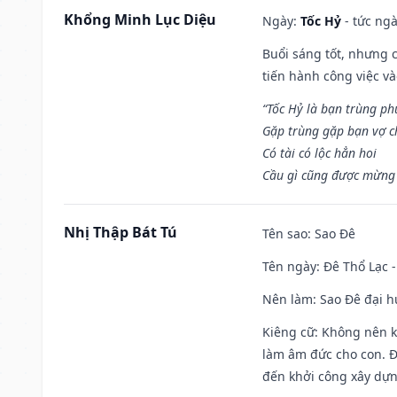
Khổng Minh Lục Diệu
Ngày:
Tốc Hỷ
- tức ngà
Buổi sáng tốt, nhưng 
tiến hành công việc v
“Tốc Hỷ là bạn trùng p
Gặp trùng gặp bạn vợ c
Có tài có lộc hẳn hoi
Cầu gì cũng được mừng 
Nhị Thập Bát Tú
Tên sao
: Sao Đê
Tên ngày
: Đê Thổ Lạc 
Nên làm
: Sao Đê đại 
Kiêng cữ
: Không nên k
làm âm đức cho con. Đâ
đến khởi công xây dựn