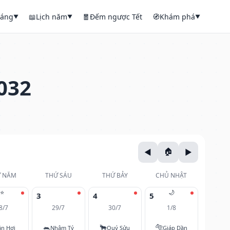
háng
📖
Lịch năm
🧧
Đếm ngược Tết
🧭
Khám phá
▼
▼
▼
032
 NĂM
THỨ SÁU
THỨ BẢY
CHỦ NHẬT
⭐
🌙
3
4
5
8/7
29/7
30/7
1/8
🐀
🐂
🐅
ân Hợi
Nhâm Tý
Quý Sửu
Giáp Dần