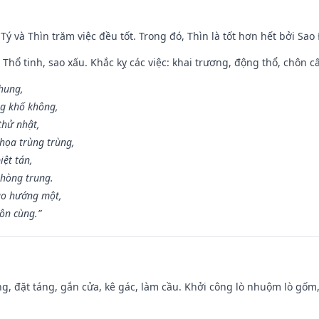
 Tý và Thìn trăm việc đều tốt. Trong đó, Thìn là tốt hơn hết bởi Sao
 Thổ tinh, sao xấu. Khắc kỵ các việc: khai trương, động thổ, chôn c
 hung,
ng khố không,
thử nhật,
họa trùng trùng,
iệt tán,
phòng trung.
ạo hướng một,
tôn cùng.”
ng, đặt táng, gắn cửa, kê gác, làm cầu. Khởi công lò nhuộm lò gốm,