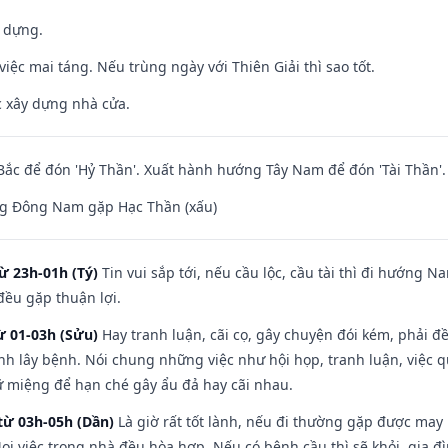
y dựng.
việc mai táng. Nếu trùng ngày với Thiên Giải thì sao tốt.
ệc xây dựng nhà cửa.
ắc để đón 'Hỷ Thần'. Xuất hành hướng Tây Nam để đón 'Tài Thần'.
g Đông Nam gặp Hạc Thần (xấu)
ừ 23h-01h (Tý)
Tin vui sắp tới, nếu cầu lộc, cầu tài thì đi hướng 
đều gặp thuận lợi.
ừ 01-03h (Sửu)
Hay tranh luận, cãi cọ, gây chuyện đói kém, phải đ
nh lây bệnh. Nói chung những việc như hội họp, tranh luận, việc q
iữ miệng để hạn ché gây ẩu đả hay cãi nhau.
từ 03h-05h (Dần)
Là giờ rất tốt lành, nếu đi thường gặp được may
ọi việc trong nhà đều hòa hợp. Nếu có bệnh cầu thì sẽ khỏi, gia 