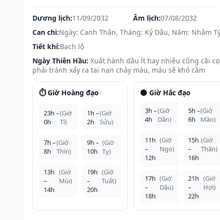
Dương lịch:
11/09/2032
Âm lịch:
07/08/2032
Can chi:
Ngày: Canh Thân, Tháng: Kỷ Dậu, Năm: Nhâm T
Tiết khí:
Bạch lộ
Ngày Thiên Hầu:
Xuất hành dầu ít hay nhiều cũng cãi cọ
phải tránh xẩy ra tai nạn chảy máu, máu sẽ khó cầm
⏱️ Giờ Hoàng đạo
🌑 Giờ Hắc đạo
3h –
(Giờ
5h –
(Giờ
23h –
(Giờ
1h –
(Giờ
4h
Dần)
6h
Mão)
0h
Tí)
2h
Sửu)
11h
(Giờ
15h
(Giờ
7h –
(Giờ
9h –
(Giờ
–
Ngọ)
–
Thân)
8h
Thìn)
10h
Tỵ)
12h
16h
13h
(Giờ
19h
(Giờ
17h
(Giờ
21h
(Giờ
–
Mùi)
–
Tuất)
–
Dậu)
–
Hợi)
14h
20h
18h
22h