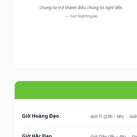
Chúng ta trở thành điều chúng ta nghĩ đến.
— Earl Nightingale
Giờ Hoàng Đạo
Giờ Tí (23h – 0h)
;
Giờ
Giờ Hắc Đạo
Giờ Dần (3h – 4h)
;
Gi