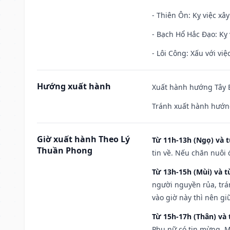
- Thiên Ôn: Kỵ việc xâ
- Bạch Hổ Hắc Đạo: Kỵ 
- Lôi Công: Xấu với vi
Hướng xuất hành
Xuất hành hướng Tây B
Tránh xuất hành hướn
Giờ xuất hành Theo Lý
Từ 11h-13h (Ngọ) và t
Thuần Phong
tin về. Nếu chăn nuôi 
Từ 13h-15h (Mùi) và t
người nguyền rủa, trá
vào giờ này thì nên g
Từ 15h-17h (Thân) và 
Phụ nữ có tin mừng. M