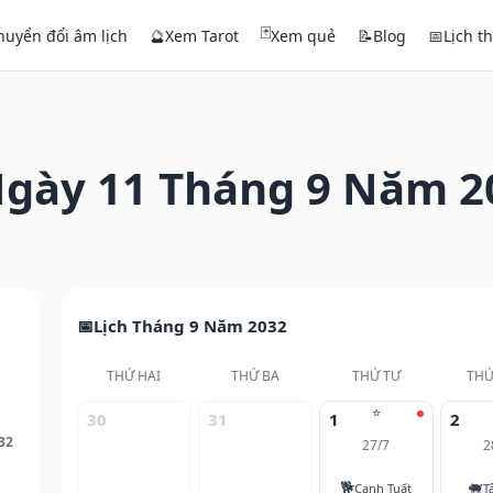
🃏
huyển đổi âm lịch
🔮
Xem Tarot
Xem quẻ
📝
Blog
📅
Lịch t
gày 11 Tháng 9 Năm 2
Lịch Tháng 9 Năm 2032
THỨ HAI
THỨ BA
THỨ TƯ
THỨ
⭐
30
31
1
2
32
27/7
2
🐕
🐖
Canh Tuất
T