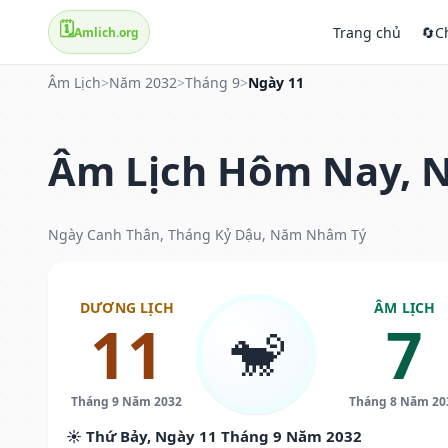
🗓️
Trang chủ
🔄
C
Amlich.org
Âm Lịch
>
Năm 2032
>
Tháng 9
>
Ngày 11
Âm Lịch Hôm Nay, N
Ngày Canh Thân, Tháng Kỷ Dậu, Năm Nhâm Tý
DƯƠNG LỊCH
ÂM LỊCH
11
7
🐒
Tháng 9 Năm 2032
Tháng 8 Năm 20
☀️ Thứ Bảy, Ngày 11 Tháng 9 Năm 2032