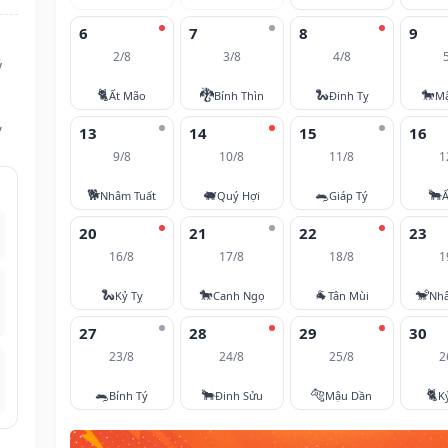
6
7
8
9
2/8
3/8
4/8
ý
🐈
🐉
🐍
🐎
Ất Mão
Bính Thìn
Đinh Tỵ
M
,
13
14
15
16
9/8
10/8
11/8
1
🐕
🐖
🐀
🐂
Nhâm Tuất
Quý Hợi
Giáp Tý
Ấ
20
21
22
23
16/8
17/8
18/8
1
🐍
🐎
🐐
🐒
Kỷ Tỵ
Canh Ngọ
Tân Mùi
Nh
27
28
29
30
23/8
24/8
25/8
2
🐀
🐂
🐅
🐈
Bính Tý
Đinh Sửu
Mậu Dần
K