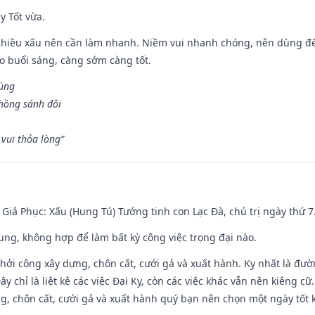
y Tốt vừa.
chiều xấu nên cần làm nhanh. Niềm vui nhanh chóng, nên dùng để 
ào buổi sáng, càng sớm càng tốt.
hùng
hồng sánh đôi
vui thỏa lòng”
- Giả Phục: Xấu (Hung Tú) Tướng tinh con Lạc Đà, chủ trị ngày thứ 7
hung, không hợp để làm bất kỳ công việc trọng đại nào.
hởi công xây dựng, chôn cất, cưới gả và xuất hành. Kỵ nhất là đư
y chỉ là liệt kê các việc Đại Kỵ, còn các việc khác vẫn nên kiêng cữ
g, chôn cất, cưới gả và xuất hành quý bạn nên chọn một ngày tốt 