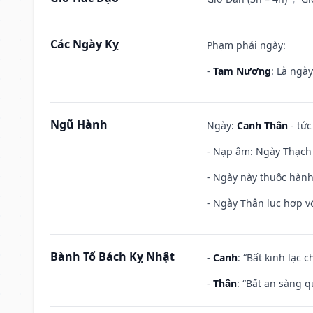
Các Ngày Kỵ
Phạm phải ngày:
-
Tam Nương
: Là ngà
Ngũ Hành
Ngày:
Canh Thân
- tức
- Nạp âm: Ngày Thạch 
- Ngày này thuộc hành
- Ngày Thân lục hợp vớ
Bành Tổ Bách Kỵ Nhật
-
Canh
: “Bất kinh lạc
-
Thân
: “Bất an sàng 