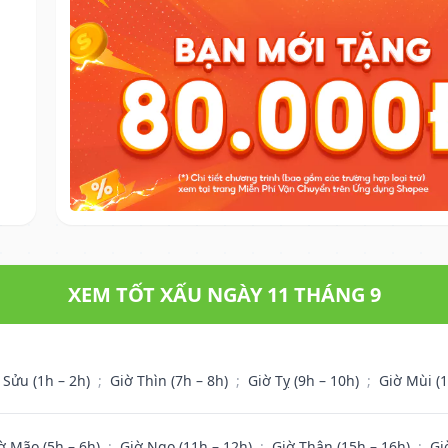
XEM TỐT XẤU NGÀY 11 THÁNG 9
 Sửu (1h – 2h)
;
Giờ Thìn (7h – 8h)
;
Giờ Tỵ (9h – 10h)
;
Giờ Mùi (
ờ Mão (5h – 6h)
;
Giờ Ngọ (11h – 12h)
;
Giờ Thân (15h – 16h)
;
Gi