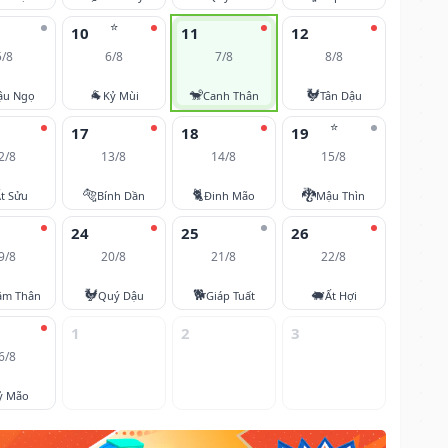
⭐
10
11
12
5/8
6/8
7/8
8/8
🐐
🐒
🐓
ậu Ngọ
Kỷ Mùi
Canh Thân
Tân Dậu
⭐
17
18
19
2/8
13/8
14/8
15/8
🐅
🐈
🐉
t Sửu
Bính Dần
Đinh Mão
Mậu Thìn
24
25
26
9/8
20/8
21/8
22/8
🐓
🐕
🐖
âm Thân
Quý Dậu
Giáp Tuất
Ất Hợi
1
2
3
6/8
ỷ Mão