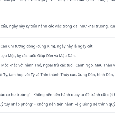
y xấu, ngày này kỵ tiến hành các việc trọng đại như khai trương, xuấ
 Can Chi tương đồng (cùng Kim), ngày này là ngày cát.
Lựu Mộc, kỵ các tuổi: Giáp Dần và Mậu Dần.
 Mộc khắc với hành Thổ, ngoại trừ các tuổi: Canh Ngọ, Mậu Thân 
i Tỵ, tam hợp với Tý và Thìn thành Thủy cục. Xung Dần, hình Dần, h
 chức cơ hư trướng” - Không nên tiến hành quay tơ để tránh cũi dệt
quỷ túy nhập phòng” - Không nên tiến hành kê giường để tránh q