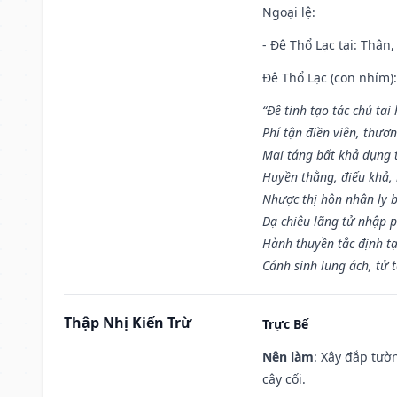
Ngoại lệ
:
- Đê Thổ Lạc tại: Thân,
Đê Thổ Lạc (con nhím):
“Đê tinh tạo tác chủ tai
Phí tận điền viên, thươ
Mai táng bất khả dụng 
Huyền thằng, điếu khả, 
Nhược thị hôn nhân ly b
Dạ chiêu lãng tử nhập 
Hành thuyền tắc định t
Cánh sinh lung ách, tử 
Thập Nhị Kiến Trừ
Trực Bế
Nên làm
: Xây đắp tườ
cây cối.