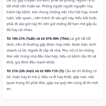
cãi cọ, gây chuyện đói kém, phải đề phòng. Người ra đi
tốt nhất nên hoãn lại. Phòng người người nguyền rủa,
tránh lây bệnh. Nói chung những việc như hội họp, tranh
luận, việc quan,…nên tránh đi vào giờ này. Nếu bắt buộc
phải đi vào giờ này thì nên giữ miệng để hạn ché gây ẩu
đả hay cãi nhau.
Từ 19h-21h (Tuất) và từ 07h-09h (Thìn)
Là giờ rất tốt
lành, nếu đi thường gặp được may mắn. Buôn bán, kinh
doanh có lời. Người đi sắp về nhà. Phụ nữ có tin mừng.
Mọi việc trong nhà đều hòa hợp. Nếu có bệnh cầu thì sẽ
khỏi, gia đình đều mạnh khỏe.
Từ 21h-23h (Hợi) và từ 09h-11h (Tị)
Cầu tài thì không có
lợi, hoặc hay bị trái ý. Nếu ra đi hay thiệt, gặp nạn, việc
quan trọng thì phải đòn, gặp ma quỷ nên cúng tế thì mới
an.