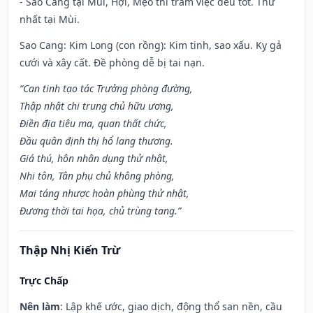
- Sao Cang tại Mùi, Hợi, Mẹo thì trăm việc đều tốt. Thứ
nhất tại Mùi.
Sao Cang: Kim Long (con rồng): Kim tinh, sao xấu. Kỵ gả
cưới và xây cất. Đề phòng dễ bị tai nạn.
“Can tinh tạo tác Trưởng phòng đường,
Thập nhật chi trung chủ hữu ương,
Điền địa tiêu ma, quan thất chức,
Đầu quân định thị hổ lang thương.
Giá thú, hôn nhân dụng thử nhật,
Nhi tôn, Tân phụ chủ không phòng,
Mai táng nhược hoàn phùng thử nhật,
Đương thời tai họa, chủ trùng tang.”
Thập Nhị Kiến Trừ
Trực Chấp
Nên làm
: Lập khế ước, giao dịch, động thổ san nền, cầu