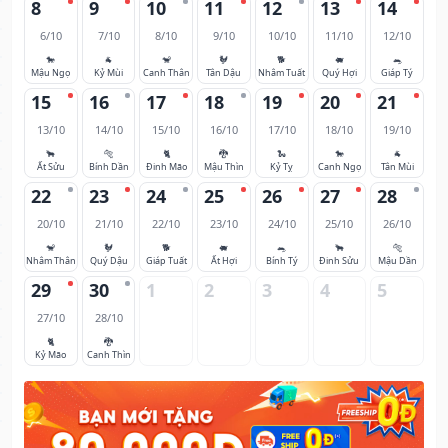
8
9
10
11
12
13
14
6/10
7/10
8/10
9/10
10/10
11/10
12/10
🐎
🐐
🐒
🐓
🐕
🐖
🐀
Mậu Ngọ
Kỷ Mùi
Canh Thân
Tân Dậu
Nhâm Tuất
Quý Hợi
Giáp Tý
15
16
17
18
19
20
21
13/10
14/10
15/10
16/10
17/10
18/10
19/10
🐂
🐅
🐈
🐉
🐍
🐎
🐐
Ất Sửu
Bính Dần
Đinh Mão
Mậu Thìn
Kỷ Tỵ
Canh Ngọ
Tân Mùi
22
23
24
25
26
27
28
20/10
21/10
22/10
23/10
24/10
25/10
26/10
🐒
🐓
🐕
🐖
🐀
🐂
🐅
Nhâm Thân
Quý Dậu
Giáp Tuất
Ất Hợi
Bính Tý
Đinh Sửu
Mậu Dần
29
30
1
2
3
4
5
27/10
28/10
🐈
🐉
Kỷ Mão
Canh Thìn