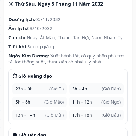
☀️ Thứ Sáu, Ngày 5 Tháng 11 Năm 2032
Dương lịch:
05/11/2032
Âm lịch:
03/10/2032
Can chi:
Ngày: Ất Mão, Tháng: Tân Hợi, Năm: Nhâm Tý
Tiết khí:
Sương giáng
Ngày Kim Dương:
Xuất hành tốt, có quý nhân phù trợ,
tài lộc thông suốt, thưa kiện có nhiều lý phải
⏱️ Giờ Hoàng đạo
23h – 0h
(Giờ Tí)
3h – 4h
(Giờ Dần)
5h – 6h
(Giờ Mão)
11h – 12h
(Giờ Ngọ)
13h – 14h
(Giờ Mùi)
17h – 18h
(Giờ Dậu)
🌑 Giờ Hắc đạo