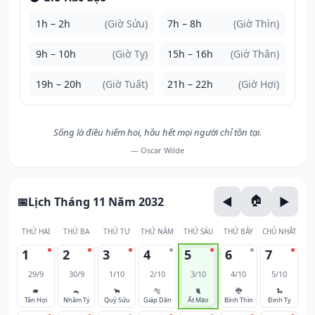
1h – 2h
(Giờ Sửu)
7h – 8h
(Giờ Thìn)
9h – 10h
(Giờ Tỵ)
15h – 16h
(Giờ Thân)
19h – 20h
(Giờ Tuất)
21h – 22h
(Giờ Hợi)
Sống là điều hiếm hoi, hầu hết mọi người chỉ tồn tại.
— Oscar Wilde
Lịch Tháng 11 Năm 2032
THỨ HAI
THỨ BA
THỨ TƯ
THỨ NĂM
THỨ SÁU
THỨ BẢY
CHỦ NHẬT
1
2
3
4
5
6
7
29/9
30/9
1/10
2/10
3/10
4/10
5/10
🐖
🐀
🐂
🐅
🐈
🐉
🐍
Tân Hợi
Nhâm Tý
Quý Sửu
Giáp Dần
Ất Mão
Bính Thìn
Đinh Tỵ