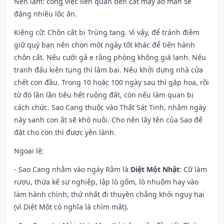
Nên làm
: công việc liên quan đến cắt may áo màn sẽ
đặng nhiều lộc ăn.
Kiêng cữ
: Chôn cất bị Trùng tang. Vì vậy, để tránh điềm
giữ quý bạn nên chọn một ngày tốt khác để tiến hành
chôn cất. Nếu cưới gả e rằng phòng không giá lạnh. Nếu
tranh đấu kiện tụng thì lâm bại. Nếu khởi dựng nhà cửa
chết con đầu. Trong 10 hoặc 100 ngày sau thì gặp họa, rồi
từ đó lần lần tiêu hết ruộng đất, còn nếu làm quan bị
cách chức. Sao Cang thuộc vào Thất Sát Tinh, nhằm ngày
này sanh con ắt sẽ khó nuôi. Cho nên lấy tên của Sao để
đặt cho con thì được yên lành.
Ngoại lệ
:
- Sao Cang nhằm vào ngày Rằm là
Diệt Một Nhật
: Cữ làm
rượu, thừa kế sự nghiệp, lập lò gốm, lò nhuộm hay vào
làm hành chính, thứ nhất đi thuyền chẳng khỏi nguy hại
(vì Diệt Một có nghĩa là chìm mất).