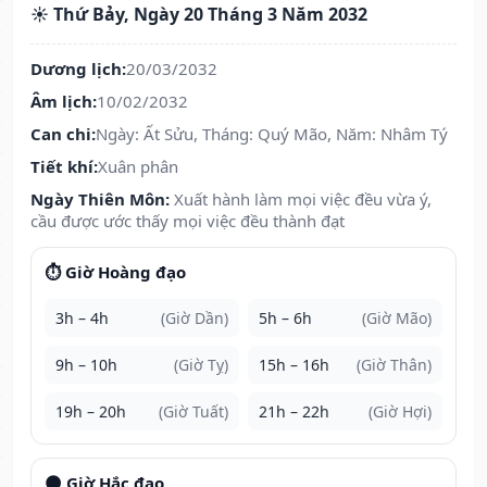
☀️ Thứ Bảy, Ngày 20 Tháng 3 Năm 2032
Dương lịch:
20/03/2032
Âm lịch:
10/02/2032
Can chi:
Ngày: Ất Sửu, Tháng: Quý Mão, Năm: Nhâm Tý
Tiết khí:
Xuân phân
Ngày Thiên Môn:
Xuất hành làm mọi việc đều vừa ý,
cầu được ước thấy mọi việc đều thành đạt
⏱️ Giờ Hoàng đạo
3h – 4h
(Giờ Dần)
5h – 6h
(Giờ Mão)
9h – 10h
(Giờ Tỵ)
15h – 16h
(Giờ Thân)
19h – 20h
(Giờ Tuất)
21h – 22h
(Giờ Hợi)
🌑 Giờ Hắc đạo