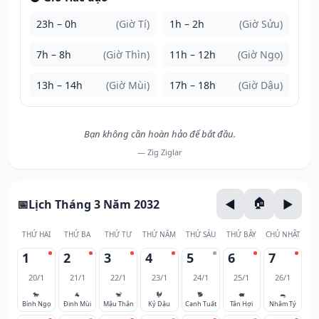
23h – 0h
(Giờ Tí)
1h – 2h
(Giờ Sửu)
7h – 8h
(Giờ Thìn)
11h – 12h
(Giờ Ngọ)
13h – 14h
(Giờ Mùi)
17h – 18h
(Giờ Dậu)
Bạn không cần hoàn hảo để bắt đầu.
— Zig Ziglar
Lịch Tháng 3 Năm 2032
THỨ HAI
THỨ BA
THỨ TƯ
THỨ NĂM
THỨ SÁU
THỨ BẢY
CHỦ NHẬT
1
2
3
4
5
6
7
20/1
21/1
22/1
23/1
24/1
25/1
26/1
🐎
🐐
🐒
🐓
🐕
🐖
🐀
Bính Ngọ
Đinh Mùi
Mậu Thân
Kỷ Dậu
Canh Tuất
Tân Hợi
Nhâm Tý