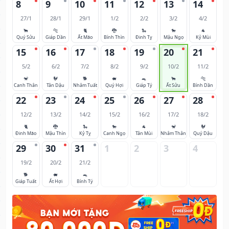
8
9
10
11
12
13
14
27/1
28/1
29/1
1/2
2/2
3/2
4/2
🐂
🐅
🐈
🐉
🐍
🐎
🐐
Quý Sửu
Giáp Dần
Ất Mão
Bính Thìn
Đinh Tỵ
Mậu Ngọ
Kỷ Mùi
15
16
17
18
19
20
21
5/2
6/2
7/2
8/2
9/2
10/2
11/2
🐒
🐓
🐕
🐖
🐀
🐂
🐅
Canh Thân
Tân Dậu
Nhâm Tuất
Quý Hợi
Giáp Tý
Ất Sửu
Bính Dần
22
23
24
25
26
27
28
12/2
13/2
14/2
15/2
16/2
17/2
18/2
🐈
🐉
🐍
🐎
🐐
🐒
🐓
Đinh Mão
Mậu Thìn
Kỷ Tỵ
Canh Ngọ
Tân Mùi
Nhâm Thân
Quý Dậu
29
30
31
1
2
3
4
19/2
20/2
21/2
🐕
🐖
🐀
Giáp Tuất
Ất Hợi
Bính Tý