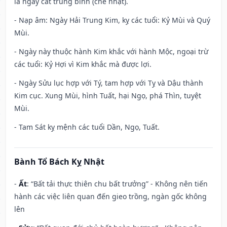
là ngày cát trung bình (chế nhật).
- Nạp âm: Ngày Hải Trung Kim, kỵ các tuổi: Kỷ Mùi và Quý
Mùi.
- Ngày này thuộc hành Kim khắc với hành Mộc, ngoại trừ
các tuổi: Kỷ Hợi vì Kim khắc mà được lợi.
- Ngày Sửu lục hợp với Tý, tam hợp với Tỵ và Dậu thành
Kim cục. Xung Mùi, hình Tuất, hại Ngọ, phá Thìn, tuyệt
Mùi.
- Tam Sát kỵ mệnh các tuổi Dần, Ngọ, Tuất.
Bành Tổ Bách Kỵ Nhật
-
Ất
: “Bất tải thực thiên chu bất trưởng” - Không nên tiến
hành các việc liên quan đến gieo trồng, ngàn gốc không
lên