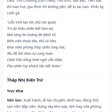
Liễu: Thổ Chướng (con cheo): Thổ tinh, sao xấu. Tiền bạc
thì hao hụt, gia đình thì không yên, dễ bị tai nạn. Khắc kỵ
cưới gả.
“Liễu tinh tạo tác chủ tao quan,
Trú dạ thâu nhàn bất tạm an,
Mai táng ôn hoàng đa bệnh tử,
Điền viên thoái tận, thủ cô hàn,
Khai môn phóng thủy chiêu lung hạt,
Yêu đà bối khúc tự cung loan.
Cánh hữu bổng hình nghi cẩn thận,
Phụ nhân tùy khách tẩu bất hoàn.”
Thập Nhị Kiến Trừ
Trực Khai
Nên làm
: Xuất hành, đi tàu thuyền, khởi tạo, động thổ,
san nền đắp nền, dựng xây kho vựa, làm hay sửa phòng