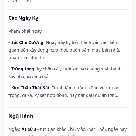
(17h – 18h)
Các Ngày Kỵ
Phạm phải ngày:
-
Sát Chủ Dương
: Ngày này kỵ tiến hành các việc liên
quan đến xây dựng, cưới hỏi, buôn bán, mua bán nhà,
nhận việc, đầu tư.
-
Trùng tang
: Kỵ chôn cất, cưới xin, vợ chồng xuất hành,
xây nhà, xây mồ mả.
-
Kim Thần Thất Sát
: Tránh làm những công việc quan
trọng, đi xa, ký kết hợp đồng, hay bắt đầu dự án lớn...
Ngũ Hành
Ngày:
Ất Sửu
- tức Can khắc Chi (Mộc khắc Thổ), ngày này