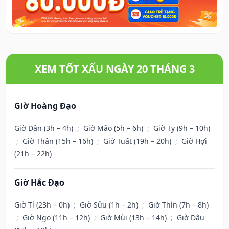
XEM TỐT XẤU NGÀY 20 THÁNG 3
Giờ Hoàng Đạo
Giờ Dần (3h – 4h)
;
Giờ Mão (5h – 6h)
;
Giờ Tỵ (9h – 10h)
;
Giờ Thân (15h – 16h)
;
Giờ Tuất (19h – 20h)
;
Giờ Hợi
(21h – 22h)
Giờ Hắc Đạo
Giờ Tí (23h – 0h)
;
Giờ Sửu (1h – 2h)
;
Giờ Thìn (7h – 8h)
;
Giờ Ngọ (11h – 12h)
;
Giờ Mùi (13h – 14h)
;
Giờ Dậu