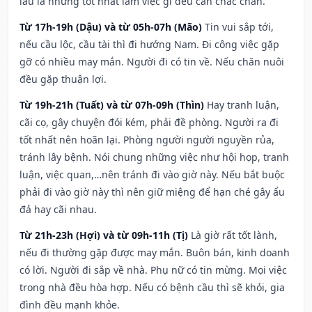
lâu la nhưng tốt nhất làm việc gì đều cần chắc chắn.
Từ 17h-19h (Dậu) và từ 05h-07h (Mão)
Tin vui sắp tới,
nếu cầu lộc, cầu tài thì đi hướng Nam. Đi công việc gặp
gỡ có nhiều may mắn. Người đi có tin về. Nếu chăn nuôi
đều gặp thuận lợi.
Từ 19h-21h (Tuất) và từ 07h-09h (Thìn)
Hay tranh luận,
cãi cọ, gây chuyện đói kém, phải đề phòng. Người ra đi
tốt nhất nên hoãn lại. Phòng người người nguyền rủa,
tránh lây bệnh. Nói chung những việc như hội họp, tranh
luận, việc quan,…nên tránh đi vào giờ này. Nếu bắt buộc
phải đi vào giờ này thì nên giữ miệng để hạn ché gây ẩu
đả hay cãi nhau.
Từ 21h-23h (Hợi) và từ 09h-11h (Tị)
Là giờ rất tốt lành,
nếu đi thường gặp được may mắn. Buôn bán, kinh doanh
có lời. Người đi sắp về nhà. Phụ nữ có tin mừng. Mọi việc
trong nhà đều hòa hợp. Nếu có bệnh cầu thì sẽ khỏi, gia
đình đều mạnh khỏe.