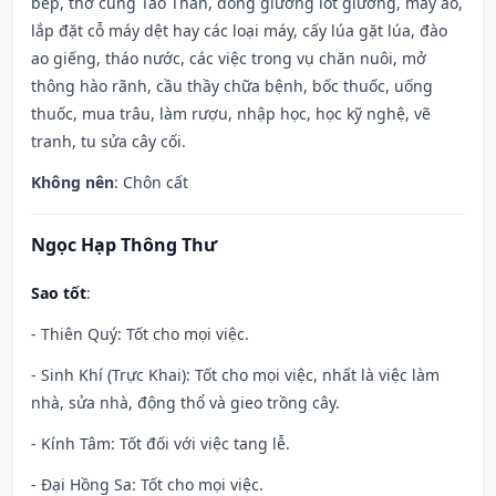
bếp, thờ cúng Táo Thần, đóng giường lót giường, may áo,
lắp đặt cỗ máy dệt hay các loại máy, cấy lúa gặt lúa, đào
ao giếng, tháo nước, các việc trong vụ chăn nuôi, mở
thông hào rãnh, cầu thầy chữa bệnh, bốc thuốc, uống
thuốc, mua trâu, làm rượu, nhập học, học kỹ nghệ, vẽ
tranh, tu sửa cây cối.
Không nên
: Chôn cất
Ngọc Hạp Thông Thư
Sao tốt
:
- Thiên Quý: Tốt cho mọi việc.
- Sinh Khí (Trực Khai): Tốt cho mọi việc, nhất là việc làm
nhà, sửa nhà, động thổ và gieo trồng cây.
- Kính Tâm: Tốt đối với việc tang lễ.
- Đại Hồng Sa: Tốt cho mọi việc.