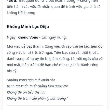
-
Sửu
: “Bất quan đới chủ bất hoàn hương” - Không nên
tiến hành các việc đi nhận quan để tránh việc gia chủ sẽ
không hồi hương
Khổng Minh Lục Diệu
Ngày:
Không Vong
- tức ngày Hung.
Mọi việc dễ bất thành. Công việc đi vào thế bế tắc, tiến độ
công việc bị trì trệ, trở ngại. Tiền bạc của cải thất thoát,
danh vọng cũng uy tín bị giảm xuống. Là một ngày xấu về
mọi mặt, nên tránh để hạn chế mưu sự khó thành công
như ý.
“Không Vong gặp quẻ khẩn cần
Bệnh tật khẩn thiết chẳng làm được chi
Không thì ôn tiểu thê nhi
Không thì trộm cắp phân ly bất tường.”