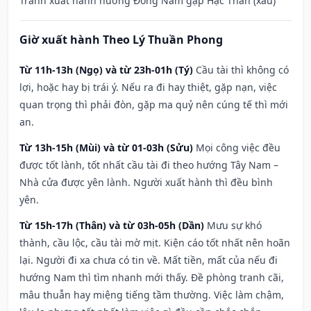
Tránh xuất hành hướng Đông Nam gặp Hạc Thần (xấu)
Giờ xuất hành Theo Lý Thuần Phong
Từ 11h-13h (Ngọ) và từ 23h-01h (Tý)
Cầu tài thì không có
lợi, hoặc hay bị trái ý. Nếu ra đi hay thiệt, gặp nạn, việc
quan trọng thì phải đòn, gặp ma quỷ nên cúng tế thì mới
an.
Từ 13h-15h (Mùi) và từ 01-03h (Sửu)
Mọi công việc đều
được tốt lành, tốt nhất cầu tài đi theo hướng Tây Nam –
Nhà cửa được yên lành. Người xuất hành thì đều bình
yên.
Từ 15h-17h (Thân) và từ 03h-05h (Dần)
Mưu sự khó
thành, cầu lộc, cầu tài mờ mịt. Kiện cáo tốt nhất nên hoãn
lại. Người đi xa chưa có tin về. Mất tiền, mất của nếu đi
hướng Nam thì tìm nhanh mới thấy. Đề phòng tranh cãi,
mâu thuẫn hay miệng tiếng tầm thường. Việc làm chậm,