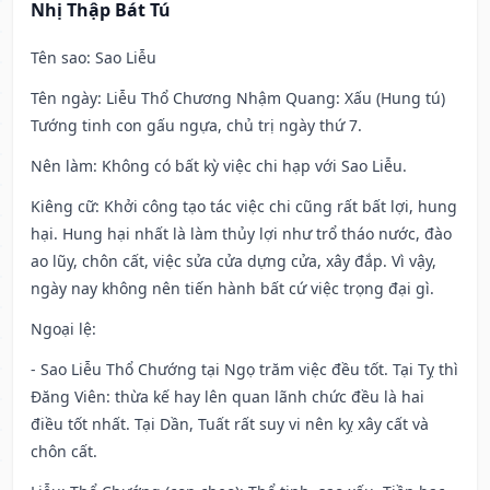
Nhị Thập Bát Tú
Tên sao
: Sao Liễu
Tên ngày
: Liễu Thổ Chương Nhậm Quang: Xấu (Hung tú)
Tướng tinh con gấu ngựa, chủ trị ngày thứ 7.
Nên làm
: Không có bất kỳ việc chi hạp với Sao Liễu.
Kiêng cữ
: Khởi công tạo tác việc chi cũng rất bất lợi, hung
hại. Hung hại nhất là làm thủy lợi như trổ tháo nước, đào
ao lũy, chôn cất, việc sửa cửa dựng cửa, xây đắp. Vì vậy,
ngày nay không nên tiến hành bất cứ việc trọng đại gì.
Ngoại lệ
:
- Sao Liễu Thổ Chướng tại Ngọ trăm việc đều tốt. Tại Tỵ thì
Đăng Viên: thừa kế hay lên quan lãnh chức đều là hai
điều tốt nhất. Tại Dần, Tuất rất suy vi nên kỵ xây cất và
chôn cất.