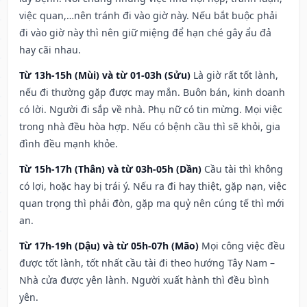
việc quan,…nên tránh đi vào giờ này. Nếu bắt buộc phải
đi vào giờ này thì nên giữ miệng để hạn ché gây ẩu đả
hay cãi nhau.
Từ 13h-15h (Mùi) và từ 01-03h (Sửu)
Là giờ rất tốt lành,
nếu đi thường gặp được may mắn. Buôn bán, kinh doanh
có lời. Người đi sắp về nhà. Phụ nữ có tin mừng. Mọi việc
trong nhà đều hòa hợp. Nếu có bệnh cầu thì sẽ khỏi, gia
đình đều mạnh khỏe.
Từ 15h-17h (Thân) và từ 03h-05h (Dần)
Cầu tài thì không
có lợi, hoặc hay bị trái ý. Nếu ra đi hay thiệt, gặp nạn, việc
quan trọng thì phải đòn, gặp ma quỷ nên cúng tế thì mới
an.
Từ 17h-19h (Dậu) và từ 05h-07h (Mão)
Mọi công việc đều
được tốt lành, tốt nhất cầu tài đi theo hướng Tây Nam –
Nhà cửa được yên lành. Người xuất hành thì đều bình
yên.