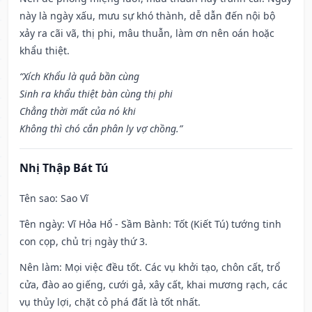
này là ngày xấu, mưu sự khó thành, dễ dẫn đến nội bộ
xảy ra cãi vã, thị phi, mâu thuẫn, làm ơn nên oán hoặc
khẩu thiệt.
“Xích Khẩu là quả bần cùng
Sinh ra khẩu thiệt bàn cùng thị phi
Chẳng thời mất của nó khi
Không thì chó cắn phân ly vợ chồng.”
Nhị Thập Bát Tú
Tên sao
: Sao Vĩ
Tên ngày
: Vĩ Hỏa Hổ - Sầm Bành: Tốt (Kiết Tú) tướng tinh
con cọp, chủ trị ngày thứ 3.
Nên làm
: Mọi việc đều tốt. Các vụ khởi tạo, chôn cất, trổ
cửa, đào ao giếng, cưới gả, xây cất, khai mương rạch, các
vụ thủy lợi, chặt cỏ phá đất là tốt nhất.