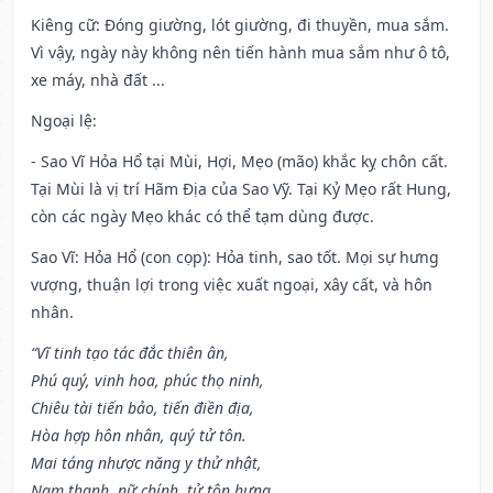
Kiêng cữ
: Đóng giường, lót giường, đi thuyền, mua sắm.
Vì vậy, ngày này không nên tiến hành mua sắm như ô tô,
xe máy, nhà đất ...
Ngoại lệ
:
- Sao Vĩ Hỏa Hổ tại Mùi, Hợi, Mẹo (mão) khắc kỵ chôn cất.
Tại Mùi là vị trí Hãm Địa của Sao Vỹ. Tại Kỷ Mẹo rất Hung,
còn các ngày Mẹo khác có thể tạm dùng được.
Sao Vĩ: Hỏa Hổ (con cọp): Hỏa tinh, sao tốt. Mọi sự hưng
vượng, thuận lợi trong việc xuất ngoại, xây cất, và hôn
nhân.
“Vĩ tinh tạo tác đắc thiên ân,
Phú quý, vinh hoa, phúc thọ ninh,
Chiêu tài tiến bảo, tiến điền địa,
Hòa hợp hôn nhân, quý tử tôn.
Mai táng nhược năng y thử nhật,
Nam thanh, nữ chính, tử tôn hưng.