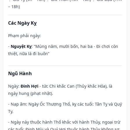
– 18h)
Các Ngày Kỵ
Phạm phải ngày:
-
Nguyệt Kỵ
: “Mùng năm, mười bốn, hai ba - Đi chơi còn
thiệt, nữa là đi buôn”
Ngũ Hành
Ngày:
Đinh Hợi
- tức Chi khắc Can (Thủy khắc Hỏa), là
ngày hung (phạt nhật).
- Nạp âm: Ngày Ốc Thượng Thổ, kỵ các tuổi: Tân Tỵ và Quý
Tỵ.
- Ngày này thuộc hành Thổ khắc với hành Thủy, ngoại trừ
các tuổi: Đinh Mùi và Quý Hợi thuộc hành Thủy không sợ