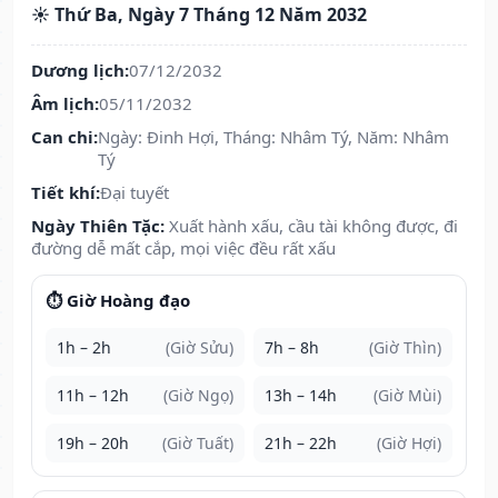
☀️ Thứ Ba, Ngày 7 Tháng 12 Năm 2032
Dương lịch:
07/12/2032
Âm lịch:
05/11/2032
Can chi:
Ngày: Đinh Hợi, Tháng: Nhâm Tý, Năm: Nhâm
Tý
Tiết khí:
Đại tuyết
Ngày Thiên Tặc:
Xuất hành xấu, cầu tài không được, đi
đường dễ mất cắp, mọi việc đều rất xấu
⏱️ Giờ Hoàng đạo
1h – 2h
(Giờ Sửu)
7h – 8h
(Giờ Thìn)
11h – 12h
(Giờ Ngọ)
13h – 14h
(Giờ Mùi)
19h – 20h
(Giờ Tuất)
21h – 22h
(Giờ Hợi)