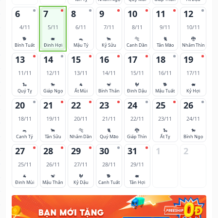
6
7
8
9
10
11
12
4/11
5/11
6/11
7/11
8/11
9/11
10/11
🐕
🐖
🐀
🐂
🐅
🐈
🐉
Bính Tuất
Đinh Hợi
Mậu Tý
Kỷ Sửu
Canh Dần
Tân Mão
Nhâm Thìn
13
14
15
16
17
18
19
11/11
12/11
13/11
14/11
15/11
16/11
17/11
🐍
🐎
🐐
🐒
🐓
🐕
🐖
Quý Tỵ
Giáp Ngọ
Ất Mùi
Bính Thân
Đinh Dậu
Mậu Tuất
Kỷ Hợi
20
21
22
23
24
25
26
18/11
19/11
20/11
21/11
22/11
23/11
24/11
🐀
🐂
🐅
🐈
🐉
🐍
🐎
Canh Tý
Tân Sửu
Nhâm Dần
Quý Mão
Giáp Thìn
Ất Tỵ
Bính Ngọ
27
28
29
30
31
1
2
25/11
26/11
27/11
28/11
29/11
🐐
🐒
🐓
🐕
🐖
Đinh Mùi
Mậu Thân
Kỷ Dậu
Canh Tuất
Tân Hợi