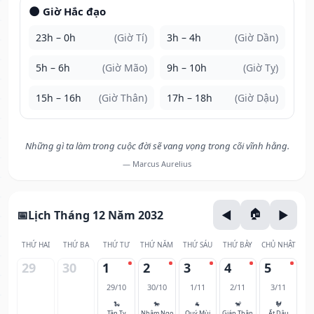
🌑 Giờ Hắc đạo
23h – 0h
(Giờ Tí)
3h – 4h
(Giờ Dần)
5h – 6h
(Giờ Mão)
9h – 10h
(Giờ Tỵ)
15h – 16h
(Giờ Thân)
17h – 18h
(Giờ Dậu)
Những gì ta làm trong cuộc đời sẽ vang vọng trong cõi vĩnh hằng.
— Marcus Aurelius
Lịch Tháng 12 Năm 2032
THỨ HAI
THỨ BA
THỨ TƯ
THỨ NĂM
THỨ SÁU
THỨ BẢY
CHỦ NHẬT
29
30
1
2
3
4
5
29/10
30/10
1/11
2/11
3/11
🐍
🐎
🐐
🐒
🐓
Tân Tỵ
Nhâm Ngọ
Quý Mùi
Giáp Thân
Ất Dậu