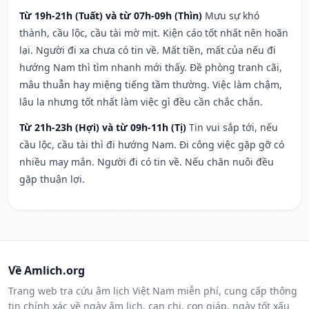
Từ 19h-21h (Tuất) và từ 07h-09h (Thìn)
Mưu sự khó
thành, cầu lộc, cầu tài mờ mịt. Kiện cáo tốt nhất nên hoãn
lại. Người đi xa chưa có tin về. Mất tiền, mất của nếu đi
hướng Nam thì tìm nhanh mới thấy. Đề phòng tranh cãi,
mâu thuẫn hay miệng tiếng tầm thường. Việc làm chậm,
lâu la nhưng tốt nhất làm việc gì đều cần chắc chắn.
Từ 21h-23h (Hợi) và từ 09h-11h (Tị)
Tin vui sắp tới, nếu
cầu lộc, cầu tài thì đi hướng Nam. Đi công việc gặp gỡ có
nhiều may mắn. Người đi có tin về. Nếu chăn nuôi đều
gặp thuận lợi.
Về Amlich.org
Trang web tra cứu âm lịch Việt Nam miễn phí, cung cấp thông
tin chính xác về ngày âm lịch, can chi, con giáp, ngày tốt xấu