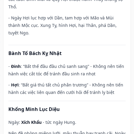
Thổ.
- Ngày Hợi lục hợp với Dần, tam hợp với Mão và Mùi
thành Mộc cục. Xung Tỵ, hình Hợi, hại Thân, phá Dần,
tuyệt Ngọ.
Bành Tổ Bách Kỵ Nhật
-
Đinh
: “Bất thế đầu đầu chủ sanh sang” - Không nên tiến
hành việc cắt tóc để tránh đầu sinh ra nhọt
-
Hợi
: “Bất giá thú tất chủ phân trương” - Không nên tiến
hành các việc liên quan đến cưới hỏi để tránh ly biệt
Khổng Minh Lục Diệu
Ngày:
Xích Khẩu
- tức ngày Hung.
Nên đề phòng miệng lưỡi, mâu thuẫn hay tranh cãi. Ngày