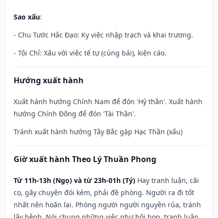
Sao xấu
:
- Chu Tước Hắc Đạo: Kỵ việc nhập trạch và khai trương.
- Tội Chỉ: Xấu với việc tế tự (cúng bái), kiện cáo.
Hướng xuất hành
Xuất hành hướng Chính Nam để đón 'Hỷ thần'. Xuất hành
hướng Chính Đông để đón 'Tài Thần'.
Tránh xuất hành hướng Tây Bắc gặp Hạc Thần (xấu)
Giờ xuất hành Theo Lý Thuần Phong
Từ 11h-13h (Ngọ) và từ 23h-01h (Tý)
Hay tranh luận, cãi
cọ, gây chuyện đói kém, phải đề phòng. Người ra đi tốt
nhất nên hoãn lại. Phòng người người nguyền rủa, tránh
lây bệnh. Nói chung những việc như hội họp, tranh luận,