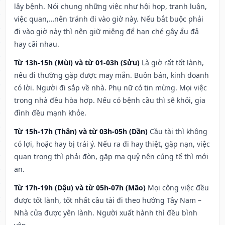
lây bệnh. Nói chung những việc như hội họp, tranh luận,
việc quan,…nên tránh đi vào giờ này. Nếu bắt buộc phải
đi vào giờ này thì nên giữ miệng để hạn ché gây ẩu đả
hay cãi nhau.
Từ 13h-15h (Mùi) và từ 01-03h (Sửu)
Là giờ rất tốt lành,
nếu đi thường gặp được may mắn. Buôn bán, kinh doanh
có lời. Người đi sắp về nhà. Phụ nữ có tin mừng. Mọi việc
trong nhà đều hòa hợp. Nếu có bệnh cầu thì sẽ khỏi, gia
đình đều mạnh khỏe.
Từ 15h-17h (Thân) và từ 03h-05h (Dần)
Cầu tài thì không
có lợi, hoặc hay bị trái ý. Nếu ra đi hay thiệt, gặp nạn, việc
quan trọng thì phải đòn, gặp ma quỷ nên cúng tế thì mới
an.
Từ 17h-19h (Dậu) và từ 05h-07h (Mão)
Mọi công việc đều
được tốt lành, tốt nhất cầu tài đi theo hướng Tây Nam –
Nhà cửa được yên lành. Người xuất hành thì đều bình