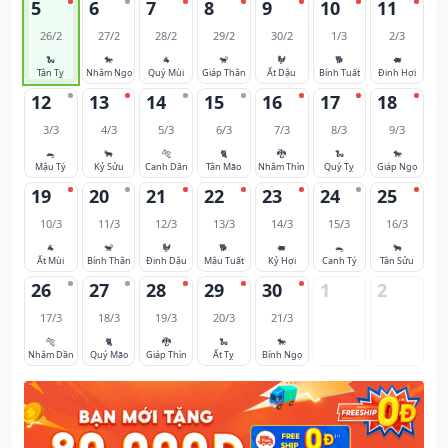
5
6
7
8
9
10
11
26/2
27/2
28/2
29/2
30/2
1/3
2/3
🐍
🐎
🐐
🐒
🐓
🐕
🐖
Tân Tỵ
Nhâm Ngọ
Quý Mùi
Giáp Thân
Ất Dậu
Bính Tuất
Đinh Hợi
12
13
14
15
16
17
18
3/3
4/3
5/3
6/3
7/3
8/3
9/3
🐀
🐂
🐅
🐈
🐉
🐍
🐎
Mậu Tý
Kỷ Sửu
Canh Dần
Tân Mão
Nhâm Thìn
Quý Tỵ
Giáp Ngọ
19
20
21
22
23
24
25
10/3
11/3
12/3
13/3
14/3
15/3
16/3
🐐
🐒
🐓
🐕
🐖
🐀
🐂
Ất Mùi
Bính Thân
Đinh Dậu
Mậu Tuất
Kỷ Hợi
Canh Tý
Tân Sửu
26
27
28
29
30
1
2
17/3
18/3
19/3
20/3
21/3
🐅
🐈
🐉
🐍
🐎
Nhâm Dần
Quý Mão
Giáp Thìn
Ất Tỵ
Bính Ngọ