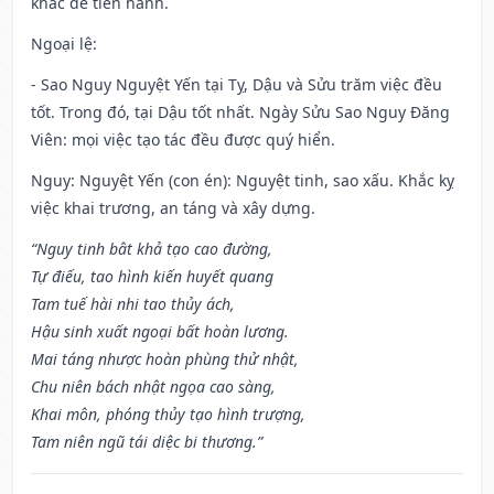
khác để tiến hành.
Ngoại lệ
:
- Sao Nguy Nguyệt Yến tại Tỵ, Dậu và Sửu trăm việc đều
tốt. Trong đó, tại Dậu tốt nhất. Ngày Sửu Sao Nguy Đăng
Viên: mọi việc tạo tác đều được quý hiển.
Nguy: Nguyệt Yến (con én): Nguyệt tinh, sao xấu. Khắc kỵ
việc khai trương, an táng và xây dựng.
“Nguy tinh bât khả tạo cao đường,
Tự điếu, tao hình kiến huyết quang
Tam tuế hài nhi tao thủy ách,
Hậu sinh xuất ngoại bất hoàn lương.
Mai táng nhược hoàn phùng thử nhật,
Chu niên bách nhật ngọa cao sàng,
Khai môn, phóng thủy tạo hình trượng,
Tam niên ngũ tái diệc bi thương.”