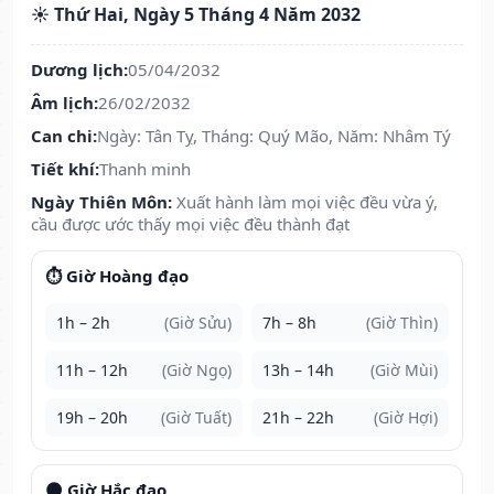
☀️ Thứ Hai, Ngày 5 Tháng 4 Năm 2032
Dương lịch:
05/04/2032
Âm lịch:
26/02/2032
Can chi:
Ngày: Tân Tỵ, Tháng: Quý Mão, Năm: Nhâm Tý
Tiết khí:
Thanh minh
Ngày Thiên Môn:
Xuất hành làm mọi việc đều vừa ý,
cầu được ước thấy mọi việc đều thành đạt
⏱️ Giờ Hoàng đạo
1h – 2h
(Giờ Sửu)
7h – 8h
(Giờ Thìn)
11h – 12h
(Giờ Ngọ)
13h – 14h
(Giờ Mùi)
19h – 20h
(Giờ Tuất)
21h – 22h
(Giờ Hợi)
🌑 Giờ Hắc đạo