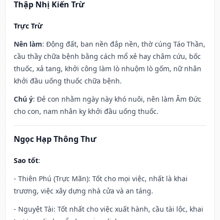
Thập Nhị Kiến Trừ
Trực Trừ
Nên làm
: Động đất, ban nền đắp nền, thờ cúng Táo Thần,
cầu thầy chữa bệnh bằng cách mổ xẻ hay châm cứu, bốc
thuốc, xả tang, khởi công làm lò nhuộm lò gốm, nữ nhân
khởi đầu uống thuốc chữa bệnh.
Chú ý
: Đẻ con nhằm ngày này khó nuôi, nên làm Âm Đức
cho con, nam nhân kỵ khởi đầu uống thuốc.
Ngọc Hạp Thông Thư
Sao tốt
:
- Thiên Phú (Trực Mãn): Tốt cho mọi việc, nhất là khai
trương, việc xây dựng nhà cửa và an táng.
- Nguyệt Tài: Tốt nhất cho việc xuất hành, cầu tài lộc, khai