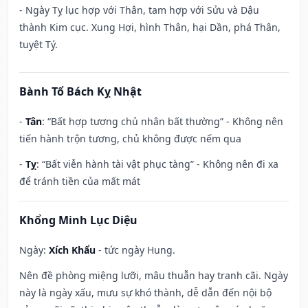
- Ngày Tỵ lục hợp với Thân, tam hợp với Sửu và Dậu
thành Kim cục. Xung Hợi, hình Thân, hại Dần, phá Thân,
tuyệt Tý.
Bành Tổ Bách Kỵ Nhật
-
Tân
: “Bất hợp tương chủ nhân bất thường” - Không nên
tiến hành trộn tương, chủ không được nếm qua
-
Tỵ
: “Bất viễn hành tài vật phục tàng” - Không nên đi xa
để tránh tiền của mất mát
Khổng Minh Lục Diệu
Ngày:
Xích Khẩu
- tức ngày Hung.
Nên đề phòng miệng lưỡi, mâu thuẫn hay tranh cãi. Ngày
này là ngày xấu, mưu sự khó thành, dễ dẫn đến nội bộ