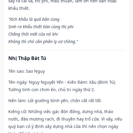
xảy ra cãi vã, thị phi, mâu thuẫn, làm ơn nên oán hoặc
khẩu thiệt.
“Xích Khẩu là quả bần cùng
Sinh ra khẩu thiệt bàn cùng thị phi
Chẳng thời mất của nó khi
Không thì chó cắn phân ly vợ chồng.”
Nhị Thập Bát Tú
Tên sao
: Sao Nguy
Tên ngày
: Nguy Nguyệt Yến - Kiên Đàm: Xấu (Bình Tú)
Tướng tinh con chim én, chủ trị ngày thứ 2.
Nên làm
: Lót giường bình yên, chôn cất rất tốt.
Kiêng cữ
: Những việc gác đòn đông, dựng nhà, tháo
nước, đào mương rạch, đi thuyền hay trổ cửa. Vì vậy, nếu
quý bạn có ý định xây dựng nhà cửa thì nên chọn ngày