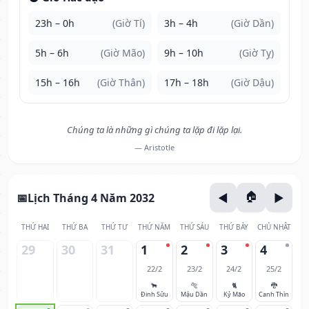
23h – 0h
(Giờ Tí)
3h – 4h
(Giờ Dần)
5h – 6h
(Giờ Mão)
9h – 10h
(Giờ Tỵ)
15h – 16h
(Giờ Thân)
17h – 18h
(Giờ Dậu)
Chúng ta là những gì chúng ta lặp đi lặp lại.
— Aristotle
Lịch Tháng 4 Năm 2032
THỨ HAI
THỨ BA
THỨ TƯ
THỨ NĂM
THỨ SÁU
THỨ BẢY
CHỦ NHẬT
29
30
31
1
2
3
4
22/2
23/2
24/2
25/2
🐂
🐅
🐈
🐉
Đinh Sửu
Mậu Dần
Kỷ Mão
Canh Thìn