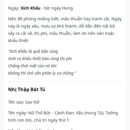
Ngày:
Xích Khẩu
- tức ngày Hung.
Nên đề phòng miệng lưỡi, mâu thuẫn hay tranh cãi. Ngày
này là ngày xấu, mưu sự khó thành, dễ dẫn đến nội bộ
xảy ra cãi vã, thị phi, mâu thuẫn, làm ơn nên oán hoặc
khẩu thiệt.
“Xích Khẩu là quả bần cùng
Sinh ra khẩu thiệt bàn cùng thị phi
Chẳng thời mất của nó khi
Không thì chó cắn phân ly vợ chồng.”
Nhị Thập Bát Tú
Tên sao
: Sao Nữ
Tên ngày
: Nữ Thổ Bức - Cảnh Đan: Xấu (Hung Tú). Tướng
tinh con dơi, chủ trị ngày thứ 7.