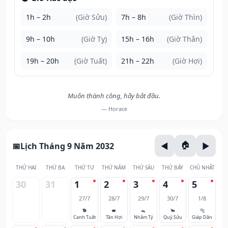
1h – 2h
(Giờ Sửu)
7h – 8h
(Giờ Thìn)
9h – 10h
(Giờ Tỵ)
15h – 16h
(Giờ Thân)
19h – 20h
(Giờ Tuất)
21h – 22h
(Giờ Hợi)
Muốn thành công, hãy bắt đầu.
— Horace
Lịch Tháng 9 Năm 2032
THỨ HAI
THỨ BA
THỨ TƯ
THỨ NĂM
THỨ SÁU
THỨ BẢY
CHỦ NHẬT
30
31
1
2
3
4
5
27/7
28/7
29/7
30/7
1/8
🐕
🐖
🐀
🐂
🐅
Canh Tuất
Tân Hợi
Nhâm Tý
Quý Sửu
Giáp Dần