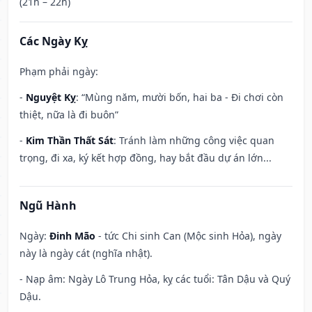
(21h – 22h)
Các Ngày Kỵ
Phạm phải ngày:
-
Nguyệt Kỵ
: “Mùng năm, mười bốn, hai ba - Đi chơi còn
thiệt, nữa là đi buôn”
-
Kim Thần Thất Sát
: Tránh làm những công việc quan
trọng, đi xa, ký kết hợp đồng, hay bắt đầu dự án lớn...
Ngũ Hành
Ngày:
Đinh Mão
- tức Chi sinh Can (Mộc sinh Hỏa), ngày
này là ngày cát (nghĩa nhật).
- Nạp âm: Ngày Lô Trung Hỏa, kỵ các tuổi: Tân Dậu và Quý
Dậu.