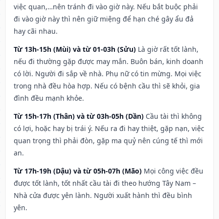
việc quan,…nên tránh đi vào giờ này. Nếu bắt buộc phải
đi vào giờ này thì nên giữ miệng để hạn ché gây ẩu đả
hay cãi nhau.
Từ 13h-15h (Mùi) và từ 01-03h (Sửu)
Là giờ rất tốt lành,
nếu đi thường gặp được may mắn. Buôn bán, kinh doanh
có lời. Người đi sắp về nhà. Phụ nữ có tin mừng. Mọi việc
trong nhà đều hòa hợp. Nếu có bệnh cầu thì sẽ khỏi, gia
đình đều mạnh khỏe.
Từ 15h-17h (Thân) và từ 03h-05h (Dần)
Cầu tài thì không
có lợi, hoặc hay bị trái ý. Nếu ra đi hay thiệt, gặp nạn, việc
quan trọng thì phải đòn, gặp ma quỷ nên cúng tế thì mới
an.
Từ 17h-19h (Dậu) và từ 05h-07h (Mão)
Mọi công việc đều
được tốt lành, tốt nhất cầu tài đi theo hướng Tây Nam –
Nhà cửa được yên lành. Người xuất hành thì đều bình
yên.