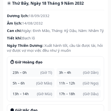
☀️ Thứ Bảy, Ngày 18 Tháng 9 Năm 2032
Dương lịch:
18/09/2032
Âm lịch:
14/08/2032
Can chi:
Ngày: Đinh Mão, Tháng: Kỷ Dậu, Năm: Nhâm Tý
Tiết khí:
Bạch lộ
Ngày Thiên Dương:
Xuất hành tốt, cầu tài được tài, hỏi
vợ được vợ mọi việc đều như ý muốn
⏱️ Giờ Hoàng đạo
23h – 0h
(Giờ Tí)
3h – 4h
(Giờ Dần)
5h – 6h
(Giờ Mão)
11h – 12h
(Giờ Ngọ)
13h – 14h
(Giờ Mùi)
17h – 18h
(Giờ Dậu)
🌑 Giờ Hắc đạo