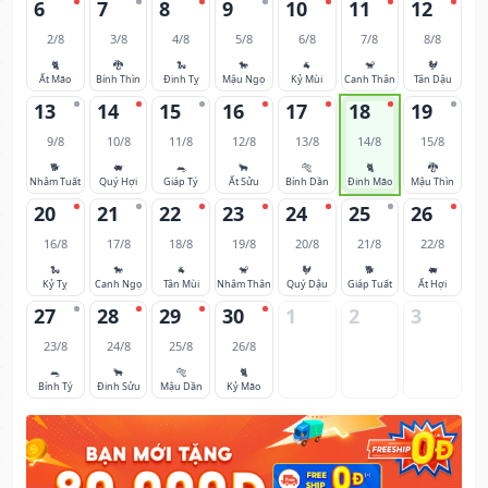
6
7
8
9
10
11
12
2/8
3/8
4/8
5/8
6/8
7/8
8/8
🐈
🐉
🐍
🐎
🐐
🐒
🐓
Ất Mão
Bính Thìn
Đinh Tỵ
Mậu Ngọ
Kỷ Mùi
Canh Thân
Tân Dậu
13
14
15
16
17
18
19
9/8
10/8
11/8
12/8
13/8
14/8
15/8
🐕
🐖
🐀
🐂
🐅
🐈
🐉
Nhâm Tuất
Quý Hợi
Giáp Tý
Ất Sửu
Bính Dần
Đinh Mão
Mậu Thìn
20
21
22
23
24
25
26
16/8
17/8
18/8
19/8
20/8
21/8
22/8
🐍
🐎
🐐
🐒
🐓
🐕
🐖
Kỷ Tỵ
Canh Ngọ
Tân Mùi
Nhâm Thân
Quý Dậu
Giáp Tuất
Ất Hợi
27
28
29
30
1
2
3
23/8
24/8
25/8
26/8
🐀
🐂
🐅
🐈
Bính Tý
Đinh Sửu
Mậu Dần
Kỷ Mão