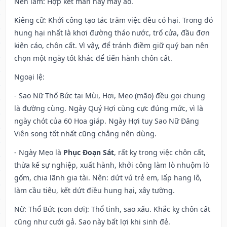
Nên làm
: Hợp kết màn hay may áo.
Kiêng cữ
: Khởi công tạo tác trăm việc đều có hại. Trong đó
hung hại nhất là khơi đường tháo nước, trổ cửa, đầu đơn
kiện cáo, chôn cất. Vì vậy, để tránh điềm giữ quý bạn nên
chọn một ngày tốt khác để tiến hành chôn cất.
Ngoại lệ
:
- Sao Nữ Thổ Bức tại Mùi, Hợi, Mẹo (mão) đều gọi chung
là đường cùng. Ngày Quý Hợi cùng cực đúng mức, vì là
ngày chót của 60 Hoa giáp. Ngày Hợi tuy Sao Nữ Đăng
Viên song tốt nhất cũng chẳng nên dùng.
- Ngày Mẹo là
Phục Đoạn Sát
, rất kỵ trong việc chôn cất,
thừa kế sự nghiệp, xuất hành, khởi công làm lò nhuộm lò
gốm, chia lãnh gia tài. Nên: dứt vú trẻ em, lấp hang lỗ,
làm cầu tiêu, kết dứt điều hung hại, xây tường.
Nữ: Thổ Bức (con dơi): Thổ tinh, sao xấu. Khắc kỵ chôn cất
cũng như cưới gả. Sao này bất lợi khi sinh đẻ.