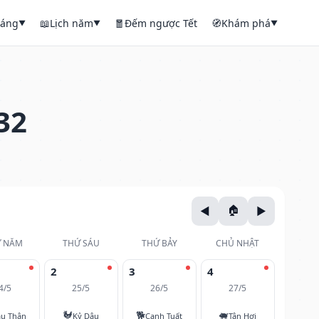
háng
📖
Lịch năm
🧧
Đếm ngược Tết
🧭
Khám phá
▼
▼
▼
32
 NĂM
THỨ SÁU
THỨ BẢY
CHỦ NHẬT
2
3
4
4/5
25/5
26/5
27/5
🐓
🐕
🐖
u Thân
Kỷ Dậu
Canh Tuất
Tân Hợi