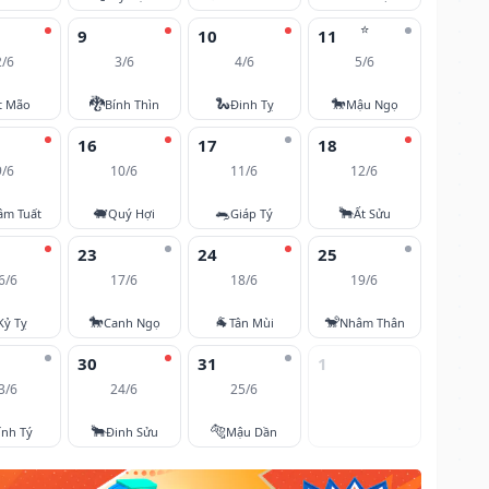
⭐
9
10
11
2/6
3/6
4/6
5/6
🐉
🐍
🐎
t Mão
Bính Thìn
Đinh Tỵ
Mậu Ngọ
16
17
18
9/6
10/6
11/6
12/6
🐖
🐀
🐂
âm Tuất
Quý Hợi
Giáp Tý
Ất Sửu
23
24
25
6/6
17/6
18/6
19/6
🐎
🐐
🐒
Kỷ Tỵ
Canh Ngọ
Tân Mùi
Nhâm Thân
30
31
1
3/6
24/6
25/6
🐂
🐅
ính Tý
Đinh Sửu
Mậu Dần