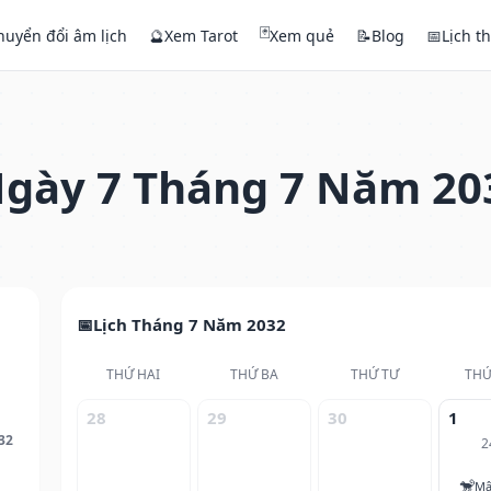
🃏
huyển đổi âm lịch
🔮
Xem Tarot
Xem quẻ
📝
Blog
📅
Lịch t
gày 7 Tháng 7 Năm 20
Lịch Tháng 7 Năm 2032
THỨ HAI
THỨ BA
THỨ TƯ
THỨ
28
29
30
1
32
2
🐒
Mậ