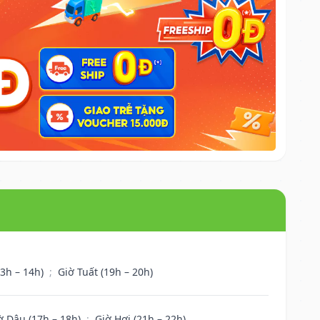
13h – 14h)
;
Giờ Tuất (19h – 20h)
ờ Dậu (17h – 18h)
;
Giờ Hợi (21h – 22h)