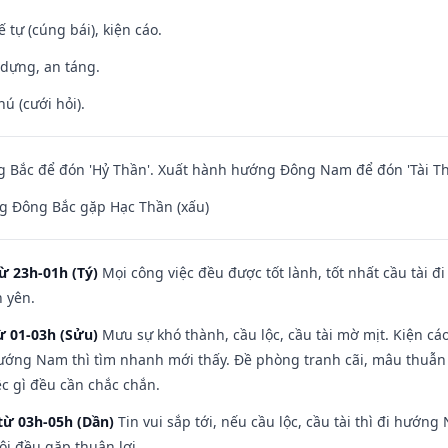
tế tự (cúng bái), kiện cáo.
 dựng, an táng.
hú (cưới hỏi).
 Bắc để đón 'Hỷ Thần'. Xuất hành hướng Đông Nam để đón 'Tài Th
g Đông Bắc gặp Hạc Thần (xấu)
ừ 23h-01h (Tý)
Mọi công việc đều được tốt lành, tốt nhất cầu tài
h yên.
ừ 01-03h (Sửu)
Mưu sự khó thành, cầu lộc, cầu tài mờ mịt. Kiện cáo
hướng Nam thì tìm nhanh mới thấy. Đề phòng tranh cãi, mâu thuẫn
ệc gì đều cần chắc chắn.
từ 03h-05h (Dần)
Tin vui sắp tới, nếu cầu lộc, cầu tài thì đi hướ
ôi đều gặp thuận lợi.