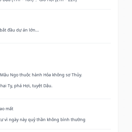
bắt đầu dự án lớn...
và Mậu Ngọ thuộc hành Hỏa không sợ Thủy.
hại Tỵ, phá Hợi, tuyệt Dậu.
hao mất
ế tự vì ngày này quỷ thần không bình thường