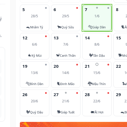
⭐
5
6
7
8
28/5
29/5
1/6
ý
🐀
🐂
🐅
🐈
Nhâm Tý
Quý Sửu
Giáp Dần
Ấ
,
12
13
14
15
6/6
7/6
8/6
🐐
🐒
🐓
🐕
Kỷ Mùi
Canh Thân
Tân Dậu
Nh
🌕
19
20
21
22
13/6
14/6
15/6
1
🐅
🐈
🐉
🐍
Bính Dần
Đinh Mão
Mậu Thìn
⭐
⭐
26
27
28
29
20/6
21/6
22/6
2
🐓
🐕
🐖
🐀
Quý Dậu
Giáp Tuất
Ất Hợi
B