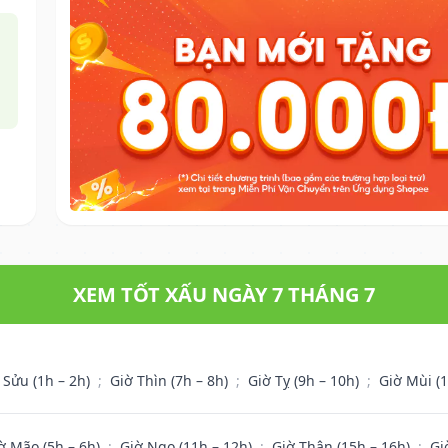
XEM TỐT XẤU NGÀY 7 THÁNG 7
 Sửu (1h – 2h)
;
Giờ Thìn (7h – 8h)
;
Giờ Tỵ (9h – 10h)
;
Giờ Mùi (
ờ Mão (5h – 6h)
;
Giờ Ngọ (11h – 12h)
;
Giờ Thân (15h – 16h)
;
Gi