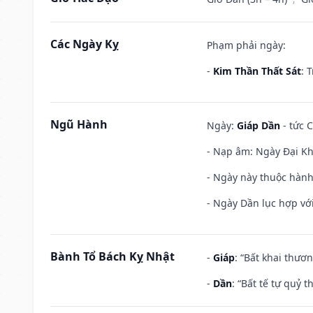
Các Ngày Kỵ
Phạm phải ngày:
-
Kim Thần Thất Sát
: 
Ngũ Hành
Ngày:
Giáp Dần
- tức 
- Nạp âm: Ngày Đại Kh
- Ngày này thuộc hành
- Ngày Dần lục hợp với
Bành Tổ Bách Kỵ Nhật
-
Giáp
: “Bất khai thươ
-
Dần
: “Bất tế tự quỷ