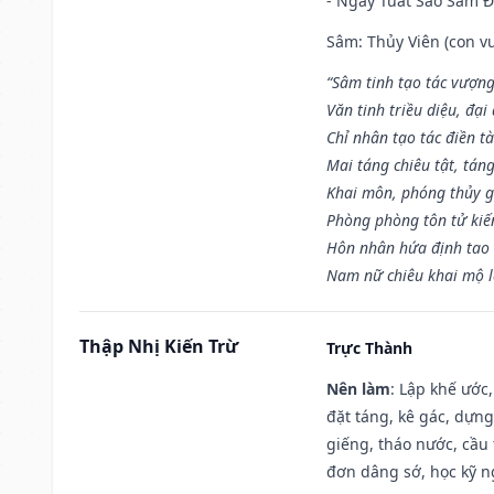
- Ngày Tuất Sao Sâm 
Sâm: Thủy Viên (con vư
“Sâm tinh tạo tác vượng
Văn tinh triều diệu, đạ
Chỉ nhân tạo tác điền t
Mai táng chiêu tật, tán
Khai môn, phóng thủy g
Phòng phòng tôn tử kiến
Hôn nhân hứa định tao 
Nam nữ chiêu khai mộ l
Thập Nhị Kiến Trừ
Trực Thành
Nên làm
: Lập khế ước
đặt táng, kê gác, dựng
giếng, tháo nước, cầu 
đơn dâng sớ, học kỹ ng