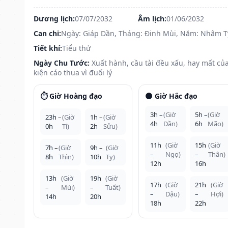
Dương lịch:
07/07/2032
Âm lịch:
01/06/2032
Can chi:
Ngày: Giáp Dần, Tháng: Đinh Mùi, Năm: Nhâm T
Tiết khí:
Tiểu thử
Ngày Chu Tước:
Xuất hành, cầu tài đều xấu, hay mất của
kiện cáo thua vì đuối lý
⏱️ Giờ Hoàng đạo
🌑 Giờ Hắc đạo
3h –
(Giờ
5h –
(Giờ
23h –
(Giờ
1h –
(Giờ
4h
Dần)
6h
Mão)
0h
Tí)
2h
Sửu)
11h
(Giờ
15h
(Giờ
7h –
(Giờ
9h –
(Giờ
–
Ngọ)
–
Thân)
8h
Thìn)
10h
Tỵ)
12h
16h
13h
(Giờ
19h
(Giờ
17h
(Giờ
21h
(Giờ
–
Mùi)
–
Tuất)
–
Dậu)
–
Hợi)
14h
20h
18h
22h