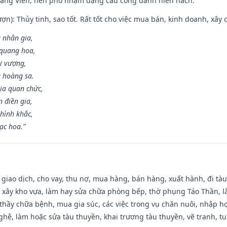
Đăng Viên, nên phó nhậm đặng cầu công danh hiển hách.
ợn): Thủy tinh, sao tốt. Rất tốt cho việc mua bán, kinh doanh, xây c
 nhân gia,
i quang hoa,
ài vượng,
g hoàng sa.
ia quan chức,
 điền gia,
hình khắc,
ạc hoa.”
, giao dịch, cho vay, thu nợ, mua hàng, bán hàng, xuất hành, đi tà
 xây kho vựa, làm hay sửa chữa phòng bếp, thờ phụng Táo Thần, lắp
thầy chữa bệnh, mua gia súc, các việc trong vụ chăn nuôi, nhập học
hệ, làm hoặc sửa tàu thuyền, khai trương tàu thuyền, vẽ tranh, tu 