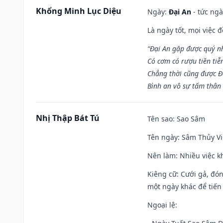
Khổng Minh Lục Diệu
Ngày:
Đại An
- tức ngà
Là ngày tốt, mọi việc
“Đại An gặp được quý n
Có cơm có rượu tiền tiễ
Chẳng thời cũng được Đ
Bình an vô sự tấm thân
Nhị Thập Bát Tú
Tên sao
: Sao Sâm
Tên ngày
: Sâm Thủy Vi
Nên làm
: Nhiều việc k
Kiêng cữ
: Cưới gả, đó
một ngày khác để tiến
Ngoại lệ
: