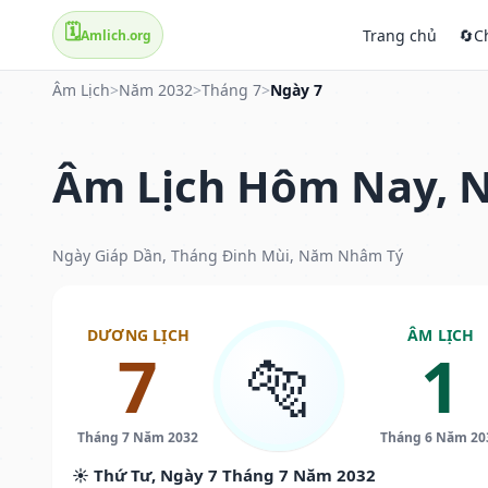
🗓️
Trang chủ
🔄
C
Amlich.org
Âm Lịch
>
Năm 2032
>
Tháng 7
>
Ngày 7
Âm Lịch Hôm Nay, N
Ngày Giáp Dần, Tháng Đinh Mùi, Năm Nhâm Tý
DƯƠNG LỊCH
ÂM LỊCH
7
1
🐅
Tháng 7 Năm 2032
Tháng 6 Năm 20
☀️ Thứ Tư, Ngày 7 Tháng 7 Năm 2032