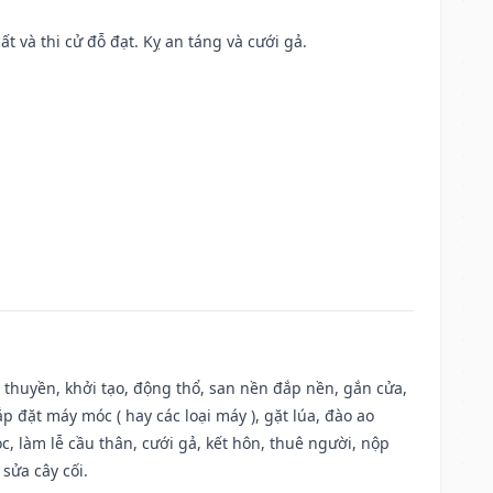
ất và thi cử đỗ đạt. Kỵ an táng và cưới gả.
u thuyền, khởi tạo, động thổ, san nền đắp nền, gắn cửa,
 đặt máy móc ( hay các loại máy ), gặt lúa, đào ao
, làm lễ cầu thân, cưới gả, kết hôn, thuê người, nộp
sửa cây cối.