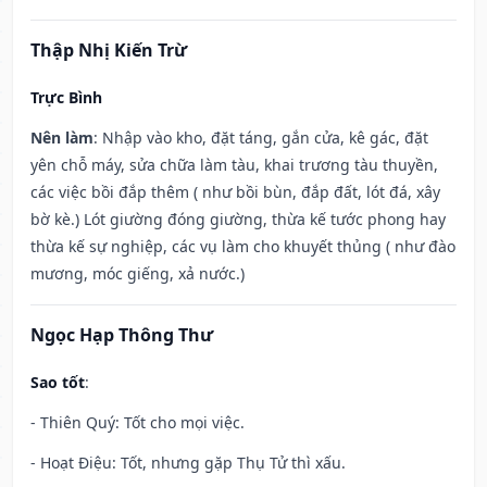
Thập Nhị Kiến Trừ
Trực Bình
Nên làm
: Nhập vào kho, đặt táng, gắn cửa, kê gác, đặt
yên chỗ máy, sửa chữa làm tàu, khai trương tàu thuyền,
các việc bồi đắp thêm ( như bồi bùn, đắp đất, lót đá, xây
bờ kè.) Lót giường đóng giường, thừa kế tước phong hay
thừa kế sự nghiệp, các vụ làm cho khuyết thủng ( như đào
mương, móc giếng, xả nước.)
Ngọc Hạp Thông Thư
Sao tốt
:
- Thiên Quý: Tốt cho mọi việc.
- Hoạt Điệu: Tốt, nhưng gặp Thụ Tử thì xấu.