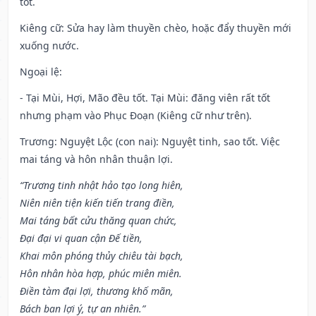
tốt.
Kiêng cữ
: Sửa hay làm thuyền chèo, hoặc đẩy thuyền mới
xuống nước.
Ngoại lệ
:
- Tại Mùi, Hợi, Mão đều tốt. Tại Mùi: đăng viên rất tốt
nhưng phạm vào Phục Đoạn (Kiêng cữ như trên).
Trương: Nguyệt Lộc (con nai): Nguyệt tinh, sao tốt. Việc
mai táng và hôn nhân thuận lợi.
“Trương tinh nhật hảo tạo long hiên,
Niên niên tiện kiến tiến trang điền,
Mai táng bất cửu thăng quan chức,
Đại đại vi quan cận Đế tiền,
Khai môn phóng thủy chiêu tài bạch,
Hôn nhân hòa hợp, phúc miên miên.
Điền tàm đại lợi, thương khố mãn,
Bách ban lợi ý, tự an nhiên.”