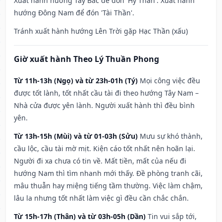
Xuất hành hướng Tây Bắc để đón 'Hỷ Thần'. Xuất hành
hướng Đông Nam để đón 'Tài Thần'.
Tránh xuất hành hướng Lên Trời gặp Hạc Thần (xấu)
Giờ xuất hành Theo Lý Thuần Phong
Từ 11h-13h (Ngọ) và từ 23h-01h (Tý)
Mọi công việc đều
được tốt lành, tốt nhất cầu tài đi theo hướng Tây Nam –
Nhà cửa được yên lành. Người xuất hành thì đều bình
yên.
Từ 13h-15h (Mùi) và từ 01-03h (Sửu)
Mưu sự khó thành,
cầu lộc, cầu tài mờ mịt. Kiện cáo tốt nhất nên hoãn lại.
Người đi xa chưa có tin về. Mất tiền, mất của nếu đi
hướng Nam thì tìm nhanh mới thấy. Đề phòng tranh cãi,
mâu thuẫn hay miệng tiếng tầm thường. Việc làm chậm,
lâu la nhưng tốt nhất làm việc gì đều cần chắc chắn.
Từ 15h-17h (Thân) và từ 03h-05h (Dần)
Tin vui sắp tới,