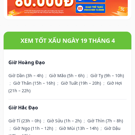
XEM TỐT XẤU NGÀY 19 THÁNG 4
Giờ Hoàng Đạo
Giờ Dần (3h – 4h)
;
Giờ Mão (5h – 6h)
;
Giờ Tỵ (9h – 10h)
;
Giờ Thân (15h – 16h)
;
Giờ Tuất (19h – 20h)
;
Giờ Hợi
(21h – 22h)
Giờ Hắc Đạo
Giờ Tí (23h – 0h)
;
Giờ Sửu (1h – 2h)
;
Giờ Thìn (7h – 8h)
;
Giờ Ngọ (11h – 12h)
;
Giờ Mùi (13h – 14h)
;
Giờ Dậu