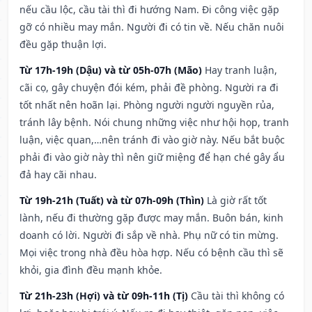
nếu cầu lộc, cầu tài thì đi hướng Nam. Đi công việc gặp
gỡ có nhiều may mắn. Người đi có tin về. Nếu chăn nuôi
đều gặp thuận lợi.
Từ 17h-19h (Dậu) và từ 05h-07h (Mão)
Hay tranh luận,
cãi cọ, gây chuyện đói kém, phải đề phòng. Người ra đi
tốt nhất nên hoãn lại. Phòng người người nguyền rủa,
tránh lây bệnh. Nói chung những việc như hội họp, tranh
luận, việc quan,…nên tránh đi vào giờ này. Nếu bắt buộc
phải đi vào giờ này thì nên giữ miệng để hạn ché gây ẩu
đả hay cãi nhau.
Từ 19h-21h (Tuất) và từ 07h-09h (Thìn)
Là giờ rất tốt
lành, nếu đi thường gặp được may mắn. Buôn bán, kinh
doanh có lời. Người đi sắp về nhà. Phụ nữ có tin mừng.
Mọi việc trong nhà đều hòa hợp. Nếu có bệnh cầu thì sẽ
khỏi, gia đình đều mạnh khỏe.
Từ 21h-23h (Hợi) và từ 09h-11h (Tị)
Cầu tài thì không có