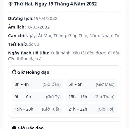
☀️ Thứ Hai, Ngày 19 Tháng 4 Năm 2032
Dương lịch:
19/04/2032
Âm lịch:
10/03/2032
Can chi:
Ngày: Ất Mùi, Tháng: Giáp Thìn, Năm: Nhâm Tý
Tiết khí:
Cốc vũ
Ngày Bạch Hổ Đầu:
Xuất hành, cầu tài đều được, đi đâu
đều thông đạt cả
⏱️ Giờ Hoàng đạo
3h – 4h
(Giờ Dần)
5h – 6h
(Giờ Mão)
9h – 10h
(Giờ Tỵ)
15h – 16h
(Giờ Thân)
19h – 20h
(Giờ Tuất)
21h – 22h
(Giờ Hợi)
🌑 Giờ Hắc đạo