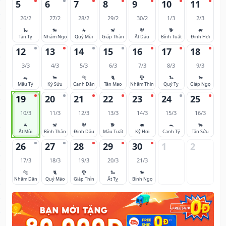
5
6
7
8
9
10
11
26/2
27/2
28/2
29/2
30/2
1/3
2/3
🐍
🐎
🐐
🐒
🐓
🐕
🐖
Tân Tỵ
Nhâm Ngọ
Quý Mùi
Giáp Thân
Ất Dậu
Bính Tuất
Đinh Hợi
12
13
14
15
16
17
18
3/3
4/3
5/3
6/3
7/3
8/3
9/3
🐀
🐂
🐅
🐈
🐉
🐍
🐎
Mậu Tý
Kỷ Sửu
Canh Dần
Tân Mão
Nhâm Thìn
Quý Tỵ
Giáp Ngọ
19
20
21
22
23
24
25
10/3
11/3
12/3
13/3
14/3
15/3
16/3
🐐
🐒
🐓
🐕
🐖
🐀
🐂
Ất Mùi
Bính Thân
Đinh Dậu
Mậu Tuất
Kỷ Hợi
Canh Tý
Tân Sửu
26
27
28
29
30
1
2
17/3
18/3
19/3
20/3
21/3
🐅
🐈
🐉
🐍
🐎
Nhâm Dần
Quý Mão
Giáp Thìn
Ất Tỵ
Bính Ngọ