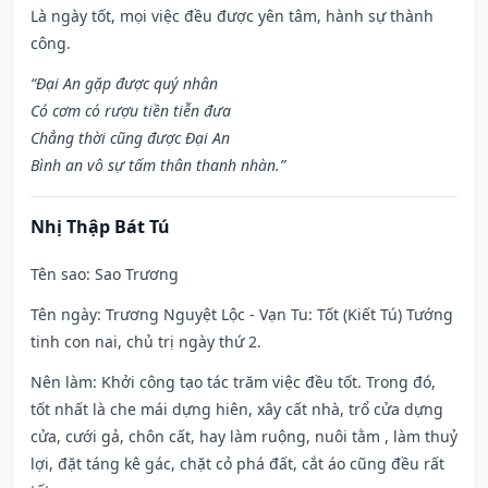
Là ngày tốt, mọi việc đều được yên tâm, hành sự thành
công.
“Đại An gặp được quý nhân
Có cơm có rượu tiền tiễn đưa
Chẳng thời cũng được Đại An
Bình an vô sự tấm thân thanh nhàn.”
Nhị Thập Bát Tú
Tên sao
: Sao Trương
Tên ngày
: Trương Nguyệt Lộc - Vạn Tu: Tốt (Kiết Tú) Tướng
tinh con nai, chủ trị ngày thứ 2.
Nên làm
: Khởi công tạo tác trăm việc đều tốt. Trong đó,
tốt nhất là che mái dựng hiên, xây cất nhà, trổ cửa dựng
cửa, cưới gả, chôn cất, hay làm ruộng, nuôi tằm , làm thuỷ
lợi, đặt táng kê gác, chặt cỏ phá đất, cắt áo cũng đều rất