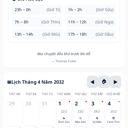
23h – 0h
(Giờ Tí)
1h – 2h
(Giờ Sửu)
7h – 8h
(Giờ Thìn)
11h – 12h
(Giờ Ngọ)
13h – 14h
(Giờ Mùi)
17h – 18h
(Giờ Dậu)
Mọi chuyện đều khó trước khi dễ.
— Thomas Fuller
Lịch Tháng 4 Năm 2032
THỨ HAI
THỨ BA
THỨ TƯ
THỨ NĂM
THỨ SÁU
THỨ BẢY
CHỦ NHẬT
29
30
31
1
2
3
4
22/2
23/2
24/2
25/2
🐂
🐅
🐈
🐉
Đinh Sửu
Mậu Dần
Kỷ Mão
Canh Thìn