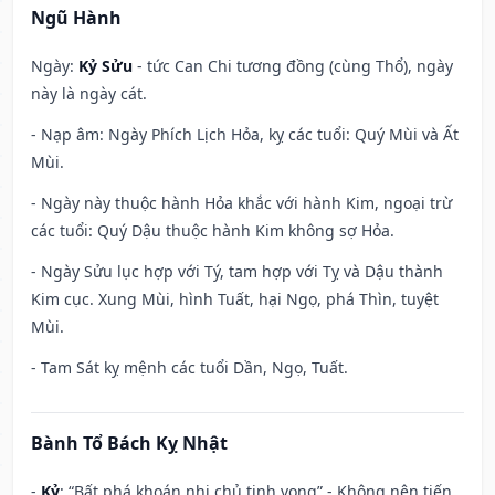
Ngũ Hành
Ngày:
Kỷ Sửu
- tức Can Chi tương đồng (cùng Thổ), ngày
này là ngày cát.
- Nạp âm: Ngày Phích Lịch Hỏa, kỵ các tuổi: Quý Mùi và Ất
Mùi.
- Ngày này thuộc hành Hỏa khắc với hành Kim, ngoại trừ
các tuổi: Quý Dậu thuộc hành Kim không sợ Hỏa.
- Ngày Sửu lục hợp với Tý, tam hợp với Tỵ và Dậu thành
Kim cục. Xung Mùi, hình Tuất, hại Ngọ, phá Thìn, tuyệt
Mùi.
- Tam Sát kỵ mệnh các tuổi Dần, Ngọ, Tuất.
Bành Tổ Bách Kỵ Nhật
-
Kỷ
: “Bất phá khoán nhị chủ tịnh vong” - Không nên tiến