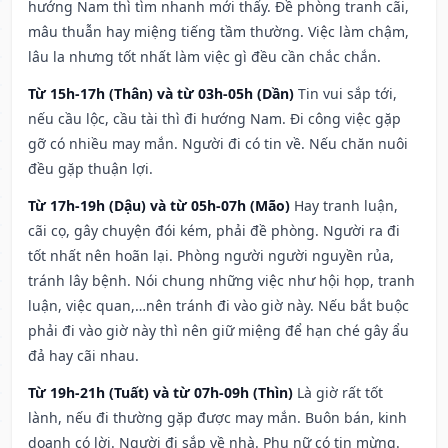
hướng Nam thì tìm nhanh mới thấy. Đề phòng tranh cãi,
mâu thuẫn hay miệng tiếng tầm thường. Việc làm chậm,
lâu la nhưng tốt nhất làm việc gì đều cần chắc chắn.
Từ 15h-17h (Thân) và từ 03h-05h (Dần)
Tin vui sắp tới,
nếu cầu lộc, cầu tài thì đi hướng Nam. Đi công việc gặp
gỡ có nhiều may mắn. Người đi có tin về. Nếu chăn nuôi
đều gặp thuận lợi.
Từ 17h-19h (Dậu) và từ 05h-07h (Mão)
Hay tranh luận,
cãi cọ, gây chuyện đói kém, phải đề phòng. Người ra đi
tốt nhất nên hoãn lại. Phòng người người nguyền rủa,
tránh lây bệnh. Nói chung những việc như hội họp, tranh
luận, việc quan,…nên tránh đi vào giờ này. Nếu bắt buộc
phải đi vào giờ này thì nên giữ miệng để hạn ché gây ẩu
đả hay cãi nhau.
Từ 19h-21h (Tuất) và từ 07h-09h (Thìn)
Là giờ rất tốt
lành, nếu đi thường gặp được may mắn. Buôn bán, kinh
doanh có lời. Người đi sắp về nhà. Phụ nữ có tin mừng.