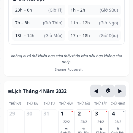
23h – 0h
(Giờ Tí)
1h – 2h
(Giờ Sửu)
7h – 8h
(Giờ Thìn)
11h – 12h
(Giờ Ngọ)
13h – 14h
(Giờ Mùi)
17h – 18h
(Giờ Dậu)
Không ai có thể khiến bạn cảm thấy thấp kém nếu bạn không cho
phép.
— Eleanor Roosevelt
Lịch Tháng 4 Năm 2032
THỨ HAI
THỨ BA
THỨ TƯ
THỨ NĂM
THỨ SÁU
THỨ BẢY
CHỦ NHẬT
29
30
31
1
2
3
4
22/2
23/2
24/2
25/2
🐂
🐅
🐈
🐉
Đinh Sửu
Mậu Dần
Kỷ Mão
Canh Thìn