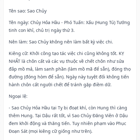
Tên sao
: Sao Chủy
Tên ngày
: Chủy Hỏa Hầu - Phó Tuấn: Xấu (Hung Tú) Tướng
tinh con khỉ, chủ trị ngày thứ 3.
Nên làm
: Sao Chủy không nên làm bất kỳ việc chi.
Kiêng cữ
: Khởi công tạo tác việc chi cũng không tốt. KỴ
NHẤT là chôn cất và các vụ thuộc về chết chôn như sửa
đắp mồ mả, làm sanh phần (làm mồ mã để sẵn), đóng thọ
đường (đóng hòm để sẵn). Ngày này tuyệt đối không tiến
hành chôn cất người chết để tránh gặp điềm dữ.
Ngoại lệ
:
- Sao Chủy Hỏa Hầu tại Tỵ bị đoạt khí, còn Hung thì càng
thêm Hung. Tại Dậu rất tốt, vì Sao Chủy Đăng Viên ở Dậu
đem khởi động và thăng tiến. Tuy nhiên phạm vào Phục
Đoạn Sát (mọi kiêng cữ giống như trên).