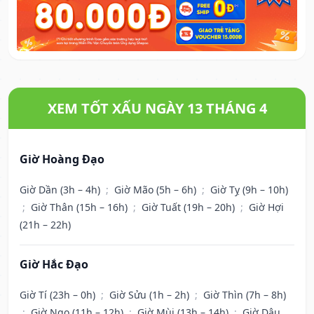
XEM TỐT XẤU NGÀY 13 THÁNG 4
Giờ Hoàng Đạo
Giờ Dần (3h – 4h)
;
Giờ Mão (5h – 6h)
;
Giờ Tỵ (9h – 10h)
;
Giờ Thân (15h – 16h)
;
Giờ Tuất (19h – 20h)
;
Giờ Hợi
(21h – 22h)
Giờ Hắc Đạo
Giờ Tí (23h – 0h)
;
Giờ Sửu (1h – 2h)
;
Giờ Thìn (7h – 8h)
;
Giờ Ngọ (11h – 12h)
;
Giờ Mùi (13h – 14h)
;
Giờ Dậu