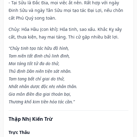
- Tại Sửu là Đắc Địa, mọi việc ắt nên. Rất hợp với ngày
Đinh Sửu và ngày Tân Sửu mọi tạo tác Đại Lợi, nếu chôn
cất Phú Quý song toàn.
Chủy: Hỏa Hầu (con khỉ): Hỏa tinh, sao xấu. Khắc Kỵ xây
cất, thưa kiện, hay mai táng. Thi cử gặp nhiều bất lợi.
“Chủy tinh tạo tác hữu đồ hình,
Tam niên tất đinh chủ linh đinh,
Mai táng tốt tử đa do thử,
Thủ định Dần niên tiện sát nhân.
Tam tang bất chỉ giai do thử,
Nhất nhân dược độc nhị nhân thân.
Gia môn điền địa giai thoán bại,
Thương khố kim tiền hóa tác cần.”
Thập Nhị Kiến Trừ
Trực Thâu