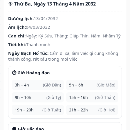
☀️ Thứ Ba, Ngày 13 Tháng 4 Năm 2032
Dương lịch:
13/04/2032
Âm lịch:
04/03/2032
Can chi:
Ngày: Kỷ Sửu, Tháng: Giáp Thìn, Năm: Nhâm Tý
Tiết khí:
Thanh minh
Ngày Bạch Hổ Túc:
Cấm đi xa, làm việc gì cũng không
thành công, rất xấu trong mọi việc
⏱️ Giờ Hoàng đạo
3h – 4h
(Giờ Dần)
5h – 6h
(Giờ Mão)
9h – 10h
(Giờ Tỵ)
15h – 16h
(Giờ Thân)
19h – 20h
(Giờ Tuất)
21h – 22h
(Giờ Hợi)
🌑 Giờ Hắc đạo