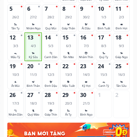
5
6
7
8
9
10
11
26/2
27/2
28/2
29/2
30/2
1/3
2/3
🐍
🐎
🐐
🐒
🐓
🐕
🐖
Tân Tỵ
Nhâm Ngọ
Quý Mùi
Giáp Thân
Ất Dậu
Bính Tuất
Đinh Hợi
12
13
14
15
16
17
18
3/3
4/3
5/3
6/3
7/3
8/3
9/3
🐀
🐂
🐅
🐈
🐉
🐍
🐎
Mậu Tý
Kỷ Sửu
Canh Dần
Tân Mão
Nhâm Thìn
Quý Tỵ
Giáp Ngọ
19
20
21
22
23
24
25
10/3
11/3
12/3
13/3
14/3
15/3
16/3
🐐
🐒
🐓
🐕
🐖
🐀
🐂
Ất Mùi
Bính Thân
Đinh Dậu
Mậu Tuất
Kỷ Hợi
Canh Tý
Tân Sửu
26
27
28
29
30
1
2
17/3
18/3
19/3
20/3
21/3
🐅
🐈
🐉
🐍
🐎
Nhâm Dần
Quý Mão
Giáp Thìn
Ất Tỵ
Bính Ngọ