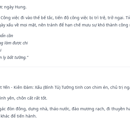
ức ngày Hung.
Công việc đi vào thế bế tắc, tiến độ công việc bị trì trệ, trở ngại. 
ày xấu về mọi mặt, nên tránh để hạn chế mưu sự khó thành công 
hẩn cần
ng làm được chi
i
 ly bất tường.”
 Yến - Kiên Đàm: Xấu (Bình Tú) Tướng tinh con chim én, chủ trị ng
ình yên, chôn cất rất tốt.
gác đòn đông, dựng nhà, tháo nước, đào mương rạch, đi thuyền hay
 khác để tiến hành.