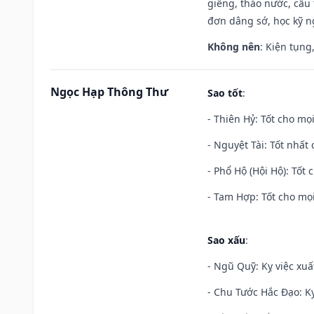
giếng, tháo nước, cầu 
đơn dâng sớ, học kỹ ng
Không nên
: Kiện tụng
Ngọc Hạp Thông Thư
Sao tốt
:
- Thiên Hỷ: Tốt cho mọi
- Nguyệt Tài: Tốt nhất 
- Phổ Hộ (Hội Hộ): Tốt 
- Tam Hợp: Tốt cho mọi
Sao xấu
:
- Ngũ Quỹ: Kỵ việc xuấ
- Chu Tước Hắc Đạo: Kỵ