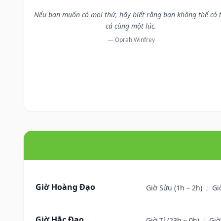
Nếu bạn muốn có mọi thứ, hãy biết rằng bạn không thể có 
cả cùng một lúc.
— Oprah Winfrey
Giờ Hoàng Đạo
Giờ Sửu (1h – 2h)
;
Gi
Giờ Hắc Đạo
Giờ Tí (23h – 0h)
;
Giờ