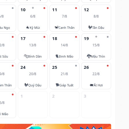
⭐
10
11
12
5/8
6/8
7/8
8/8
🐐
🐒
🐓
ậu Ngọ
Kỷ Mùi
Canh Thân
Tân Dậu
⭐
17
18
19
2/8
13/8
14/8
15/8
🐅
🐈
🐉
t Sửu
Bính Dần
Đinh Mão
Mậu Thìn
24
25
26
9/8
20/8
21/8
22/8
🐓
🐕
🐖
âm Thân
Quý Dậu
Giáp Tuất
Ất Hợi
1
2
3
6/8
ỷ Mão