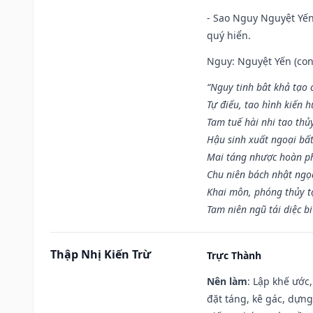
- Sao Nguy Nguyệt Yến 
quý hiển.
Nguy: Nguyệt Yến (con 
“Nguy tinh bât khả tạo
Tự điếu, tao hình kiến 
Tam tuế hài nhi tao thủ
Hậu sinh xuất ngoại bấ
Mai táng nhược hoàn p
Chu niên bách nhật ngọ
Khai môn, phóng thủy t
Tam niên ngũ tái diệc b
Thập Nhị Kiến Trừ
Trực Thành
Nên làm
: Lập khế ước
đặt táng, kê gác, dựng