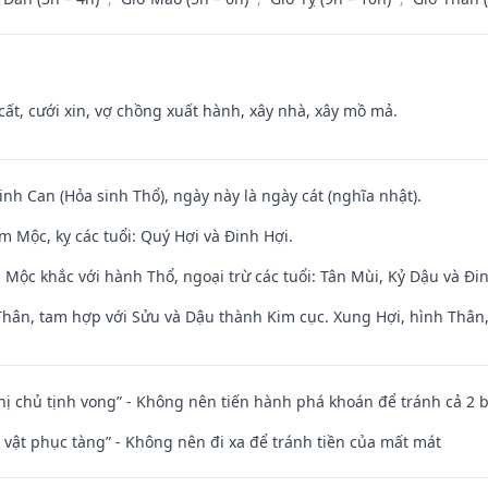
 cất, cưới xin, vợ chồng xuất hành, xây nhà, xây mồ mả.
sinh Can (Hỏa sinh Thổ), ngày này là ngày cát (nghĩa nhật).
 Mộc, kỵ các tuổi: Quý Hợi và Đinh Hợi.
 Mộc khắc với hành Thổ, ngoại trừ các tuổi: Tân Mùi, Kỷ Dậu và Đ
Thân, tam hợp với Sửu và Dậu thành Kim cục. Xung Hợi, hình Thân, 
nhị chủ tịnh vong” - Không nên tiến hành phá khoán để tránh cả 2
ài vật phục tàng” - Không nên đi xa để tránh tiền của mất mát