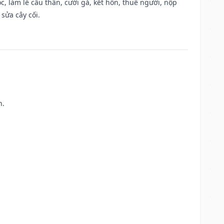
, làm lễ cầu thân, cưới gả, kết hôn, thuê người, nộp
sửa cây cối.
h.