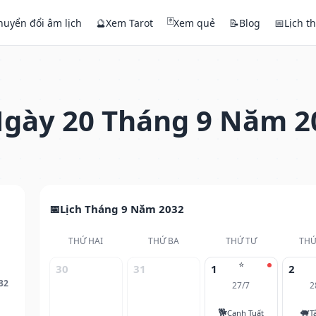
🃏
huyển đổi âm lịch
🔮
Xem Tarot
Xem quẻ
📝
Blog
📅
Lịch t
gày 20 Tháng 9 Năm 2
Lịch Tháng 9 Năm 2032
THỨ HAI
THỨ BA
THỨ TƯ
THỨ
⭐
30
31
1
2
32
27/7
2
🐕
🐖
Canh Tuất
T