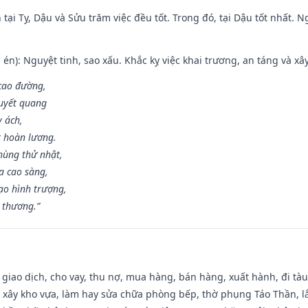
tại Tỵ, Dậu và Sửu trăm việc đều tốt. Trong đó, tại Dậu tốt nhất.
én): Nguyệt tinh, sao xấu. Khắc kỵ việc khai trương, an táng và xâ
 cao đường,
huyết quang
y ách,
t hoàn lương.
hùng thử nhật,
a cao sàng,
ạo hình trượng,
i thương.”
, giao dịch, cho vay, thu nợ, mua hàng, bán hàng, xuất hành, đi tà
 xây kho vựa, làm hay sửa chữa phòng bếp, thờ phụng Táo Thần, lắp