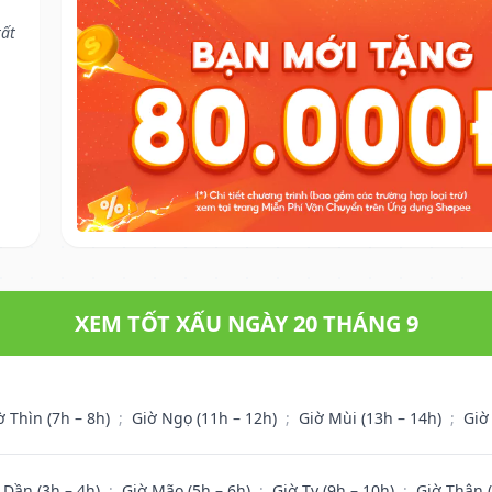
tất
XEM TỐT XẤU NGÀY 20 THÁNG 9
ờ Thìn (7h – 8h)
;
Giờ Ngọ (11h – 12h)
;
Giờ Mùi (13h – 14h)
;
Giờ
 Dần (3h – 4h)
;
Giờ Mão (5h – 6h)
;
Giờ Tỵ (9h – 10h)
;
Giờ Thân 