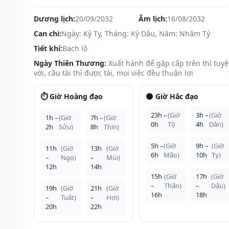
Dương lịch:
20/09/2032
Âm lịch:
16/08/2032
Can chi:
Ngày: Kỷ Tỵ, Tháng: Kỷ Dậu, Năm: Nhâm Tý
Tiết khí:
Bạch lộ
Ngày Thiên Thương:
Xuất hành để gặp cấp trên thì tuyệ
vời, cầu tài thì được tài, mọi việc đều thuận lợi
⏱️ Giờ Hoàng đạo
🌑 Giờ Hắc đạo
23h –
(Giờ
3h –
(Giờ
1h –
(Giờ
7h –
(Giờ
0h
Tí)
4h
Dần)
2h
Sửu)
8h
Thìn)
5h –
(Giờ
9h –
(Giờ
11h
(Giờ
13h
(Giờ
6h
Mão)
10h
Tỵ)
–
Ngọ)
–
Mùi)
12h
14h
15h
(Giờ
17h
(Giờ
–
Thân)
–
Dậu)
19h
(Giờ
21h
(Giờ
16h
18h
–
Tuất)
–
Hợi)
20h
22h