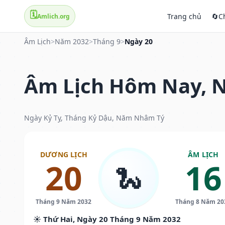
🗓️
Trang chủ
🔄
C
Amlich.org
Âm Lịch
>
Năm 2032
>
Tháng 9
>
Ngày 20
Âm Lịch Hôm Nay, N
Ngày Kỷ Tỵ, Tháng Kỷ Dậu, Năm Nhâm Tý
DƯƠNG LỊCH
ÂM LỊCH
20
16
🐍
Tháng 9 Năm 2032
Tháng 8 Năm 20
☀️ Thứ Hai, Ngày 20 Tháng 9 Năm 2032