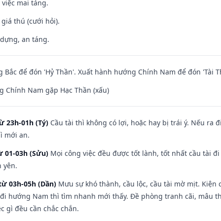
 việc mai táng.
 giá thú (cưới hỏi).
 dựng, an táng.
 Bắc để đón 'Hỷ Thần'. Xuất hành hướng Chính Nam để đón 'Tài T
g Chính Nam gặp Hạc Thần (xấu)
ừ 23h-01h (Tý)
Cầu tài thì không có lợi, hoặc hay bị trái ý. Nếu ra 
ì mới an.
ừ 01-03h (Sửu)
Mọi công việc đều được tốt lành, tốt nhất cầu tài
h yên.
từ 03h-05h (Dần)
Mưu sự khó thành, cầu lộc, cầu tài mờ mịt. Kiện c
 đi hướng Nam thì tìm nhanh mới thấy. Đề phòng tranh cãi, mâu t
ệc gì đều cần chắc chắn.