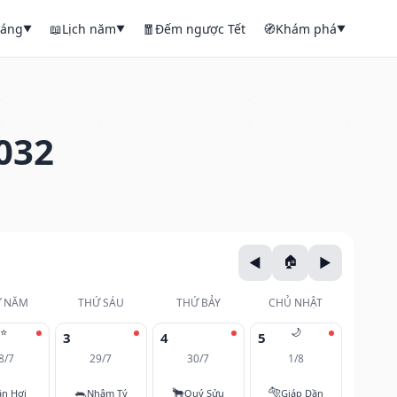
háng
📖
Lịch năm
🧧
Đếm ngược Tết
🧭
Khám phá
▼
▼
▼
032
 NĂM
THỨ SÁU
THỨ BẢY
CHỦ NHẬT
⭐
🌙
3
4
5
8/7
29/7
30/7
1/8
🐀
🐂
🐅
ân Hợi
Nhâm Tý
Quý Sửu
Giáp Dần