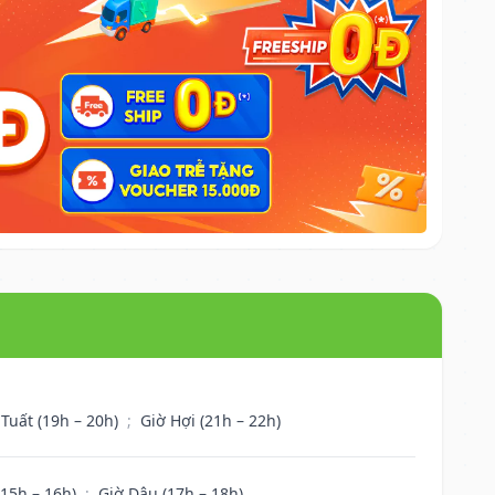
 Tuất (19h – 20h)
;
Giờ Hợi (21h – 22h)
(15h – 16h)
;
Giờ Dậu (17h – 18h)