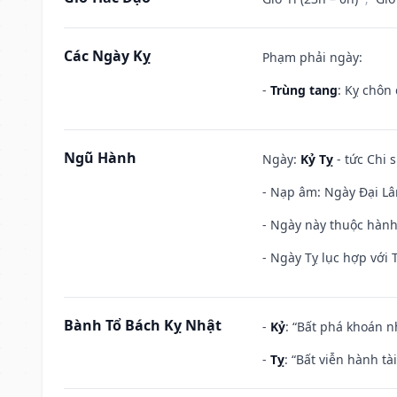
Các Ngày Kỵ
Phạm phải ngày:
-
Trùng tang
: Kỵ chôn
Ngũ Hành
Ngày:
Kỷ Tỵ
- tức Chi 
- Nạp âm: Ngày Đại Lâm
- Ngày này thuộc hành
- Ngày Tỵ lục hợp với 
Bành Tổ Bách Kỵ Nhật
-
Kỷ
: “Bất phá khoán 
-
Tỵ
: “Bất viễn hành t