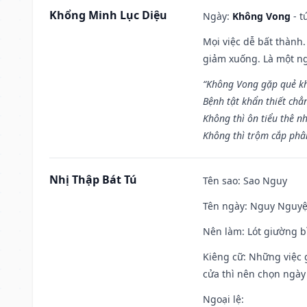
Khổng Minh Lục Diệu
Ngày:
Không Vong
- t
Mọi việc dễ bất thành. 
giảm xuống. Là một ng
“Không Vong gặp quẻ k
Bệnh tật khẩn thiết chẳ
Không thì ôn tiểu thê nh
Không thì trộm cắp phân
Nhị Thập Bát Tú
Tên sao
: Sao Nguy
Tên ngày
: Nguy Nguyệt
Nên làm
: Lót giường b
Kiêng cữ
: Những việc 
cửa thì nên chọn ngày
Ngoại lệ
: